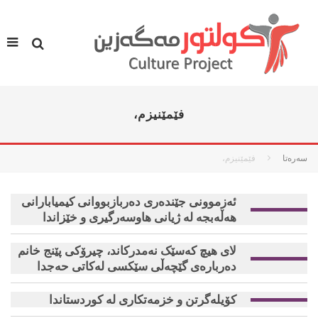
فێمێنیزم،
سه‌ره‌تا
فێمێنیزم،
ئەزموونی جێندەری دەربازبووانی کیمیابارانی
هەڵەبجە لە ژیانی هاوسەرگیری و خێزاندا
لای هیچ کەسێک نەمدرکاند، چیرۆکی پێنج خانم
دەربارەی گێچەڵی سێکسی لەکاتی حەجدا
كۆیله‌گرتن و خزمه‌تكاری له‌ كوردستاندا