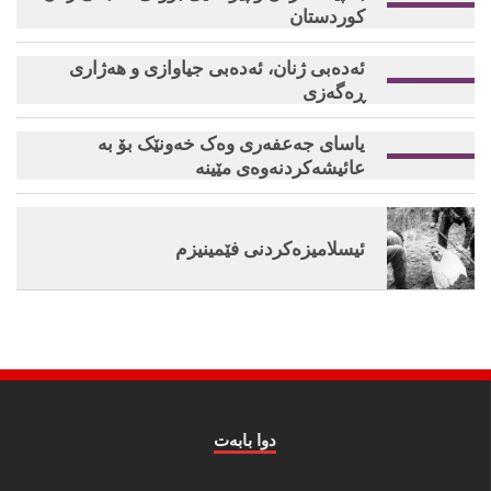
كوردستان
ئەدەبى ژنان، ئەدەبى جیاوازى و هەژارى
ڕەگەزى
یاسای جەعفەری وەک خەونێک بۆ بە
عائیشەکردنەوەی مێینە
ئیسلامیزه‌كردنی فێمینیزم
دوا بابه‌ت