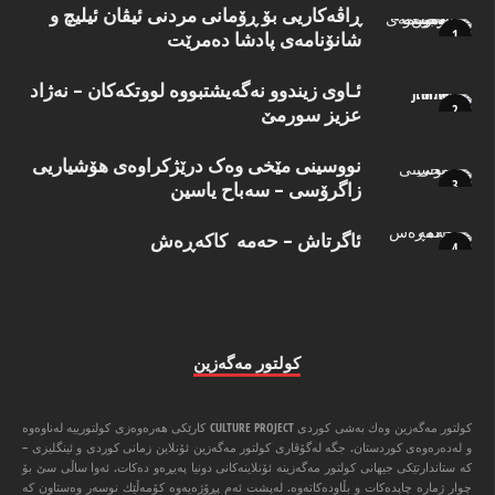
ڕاڤەکاریی بۆ ڕۆمانی مردنی ئیڤان ئیلیچ و
شانۆنامەی پادشا دەمرێت
ئـاوی زیندوو نه‌گه‌یشتبووه‌ لووتكه‌كان – نه‌ژاد
عزیز سورمێ
نووسینی مێخی وەک درێژکراوەی هۆشیاریی
زاگرۆسی – سەباح یاسین
ئاگرتاش – حەمە کاکەڕەش
كولتور مه‌گه‌زین
كولتور مه‌گه‌زین وه‌ك به‌شی كوردی CULTURE PROJECT كارێكی هه‌ره‌وه‌زی كولتورییه‌ له‌ناوه‌وه‌
و له‌ده‌ره‌وه‌ی كوردستان. جگه‌ له‌گۆڤاری كولتور مه‌گه‌زین ئۆنلاین زمانی كوردی و ئینگلیزی –
كه‌ ستاندارتێكی جیهانی كولتور مه‌گه‌زینه‌ ئۆنلاینه‌كانی دونیا په‌یڕه‌و ده‌كات. ئه‌وا ‌ساڵی سێ بۆ
چوار ژماره‌ چاپده‌كات و بڵاوده‌كاته‌وه‌. له‌پشت ئه‌م پڕۆژه‌یه‌وه‌ كۆمه‌ڵێك نوسه‌ر وه‌ستاون كه‌