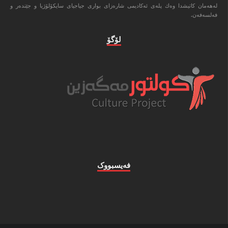
له‌هه‌مان كاتیشدا وه‌ك پله‌ی ئه‌كادیمی شاره‌زای بواری جیاجیای سایكۆلۆژیا و جێنده‌ر و
فه‌لسه‌فه‌ن.
لۆگۆ
فه‌یسبووک