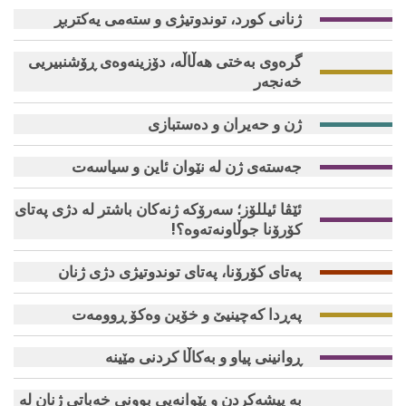
ژنانی كورد، توندوتیژی و سته‌می یه‌كتربڕ
گره‌وی به‌ختی هه‌ڵاڵه‌، دۆزینه‌وه‌ی ڕۆشنبیریی
خه‌نجه‌ر
ژن و حەیران و دەستبازی
جەستەی ژن لە نێوان ئاین و سیاسەت
ئێڤا ئیللۆز؛ سەرۆکە ژنەکان باشتر لە دژی پەتای
کۆرۆنا جوڵاونەتەوە؟!
پەتای کۆرۆنا، پەتای توندوتیژی دژی ژنان
پەڕدا کەچینیێ و خۆین وەکۆ ڕوومەت
ڕوانینی پیاو و به‌كاڵا كردنی مێینه‌
به‌ پیشه‌كردن و پێوانەیی بوونی خه‌باتی ژنان له‌