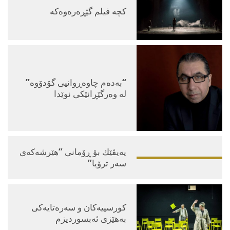
کچه‌ فیلم گێڕه‌ره‌وه‌که‌
“بەدەم چاوەڕوانیی گۆدۆوە”
لە وەرگێڕانێکی نوێدا
په‌یڤێك بۆ ڕۆمانی “هێرشه‌که‌ی
سه‌ر ترۆیا‌”
کورسییەکان و سەرەتایەکی
بەهێزی ئەبسوردیزم