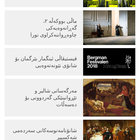
ماڵی بووکەڵە ٢،
گەڕانەوەیەکی
چاوه‌ڕواننه‌کراوی نورا
فیستیڤاڵی ئینگمار بێرگمان بۆ
شانۆی نێونەتەوەیی
مەرگەساتی شالیر و
تێڕوانینێکی گەردوونی بۆ
دەسەڵات
شانۆنامەنوسەکانی سەردەمی
شەکسپیر