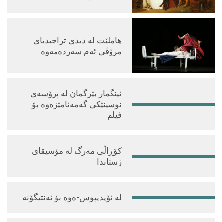
هاملێت لە دیدی تراجیدیای
مرۆڤی ئه‌م سه‌رده‌مەوە
ئینگمار بێرگمان لە پرۆسەی
نوسینێکی گەمەئامێزەوە بۆ
فیلم
کۆڕاڵی مەرگ لە مۆسیقای
زستاندا
لە ئۆیدیپوس-ەوە بۆ ئەنتیگۆنە