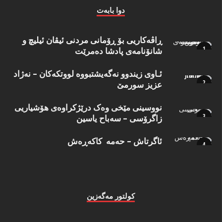
دوا بابه‌ت
ڕاڤەکاریی بۆ ڕۆمانی مردنی ئیڤان ئیلیچ و
شانۆنامەی پادشا دەمرێت
ئـاوی زیندوو نه‌گه‌یشتبووه‌ لووتكه‌كان – نه‌ژاد
عزیز سورمێ
نووسینی مێخی وەک درێژکراوەی هۆشیاریی
زاگرۆسی – سەباح یاسین
ئاگرتاش – حەمە کاکەڕەش
كولتور مه‌گه‌زین