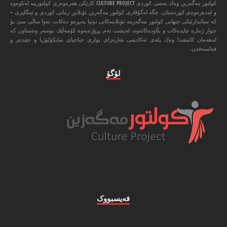
كولتور مه‌گه‌زین وه‌ك به‌شی كوردی CULTURE PROJECT كارێكی هه‌ره‌وه‌زی كولتورییه‌ له‌ناوه‌وه‌
و له‌ده‌ره‌وه‌ی كوردستان. جگه‌ له‌گۆڤاری كولتور مه‌گه‌زین ئۆنلاین زمانی كوردی و ئینگلیزی –
كه‌ ستاندارتێكی جیهانی كولتور مه‌گه‌زینه‌ ئۆنلاینه‌كانی دونیا په‌یڕه‌و ده‌كات. ئه‌وا ‌ساڵی سێ بۆ
چوار ژماره‌ چاپده‌كات و بڵاوده‌كاته‌وه‌. له‌پشت ئه‌م پڕۆژه‌یه‌وه‌ كۆمه‌ڵێك نوسه‌ر وه‌ستاون كه‌
له‌هه‌مان كاتیشدا وه‌ك پله‌ی ئه‌كادیمی شاره‌زای بواری جیاجیای سایكۆلۆژیا و جێنده‌ر و
فه‌لسه‌فه‌ن.
لۆگۆ
فه‌یسبووک