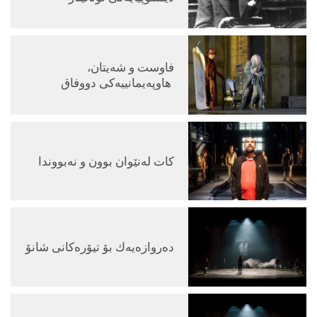
فاوست و شەیتان،
هاوپەیمانییەکی دووفاق
کات لەنێوان بوون و نەبووندا
دەروازەیەك بۆ تیۆرەکانی شانۆ