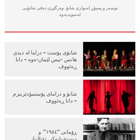
نوسه‌ر و پسپۆڕ لەبواری شانۆ، وەرگێڕی دەقی شانۆیی
لەسویدیەوە
شانۆی پۆست – دراما لە دیدی
هانس -تیس لێمان-ەوە – دانا
ڕەئووف
شانۆ و درامای پۆستمۆدێرنیزم
– دانا ڕەئووف
ڕۆمانی “١٩٨٤” و
دیستۆپیایەکی تۆتالیتار