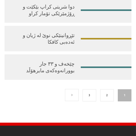
دوا شریتی کراپ بێکێت و
ڕۆژمێرێکی تۆمار کراو
تێڕوانینێکی نوێ لە ژیان و
ئەدەبی کافکا
چێخەف و ٣٣ جار
بوورانەوەکەی مایرهۆڵد
3
2
1