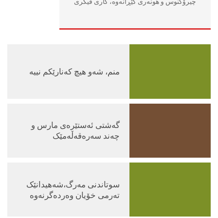
چیرۆكنوس و هونه‌ری گێڕانه‌وه‌، كاری فیكری
منم، شەو هیچ کەنارێکم نییە
گەشتی ئەستێرەی مارس و
چەند سەرەقەڵەمێک
سوتاندنی مەرگ،شەهیدانێک
تەرمی خۆیان وەردەگرنەوە