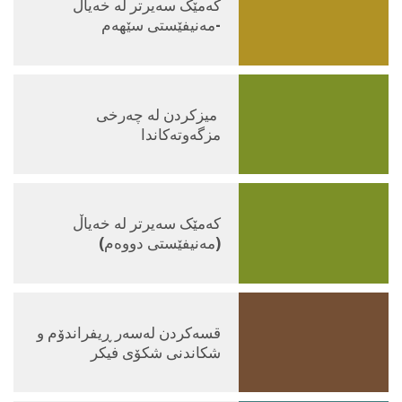
کەمێک سەیرتر لە خەیاڵ
-مەنیفێستی سێهەم
میزکردن لە چەرخی
مزگەوتەکاندا
كەمێک سەیرتر لە خەیاڵ
(مەنیفێستى دووەم)
قسەکردن لەسەر ڕیفراندۆم و
شکاندنی شکۆی فیکر