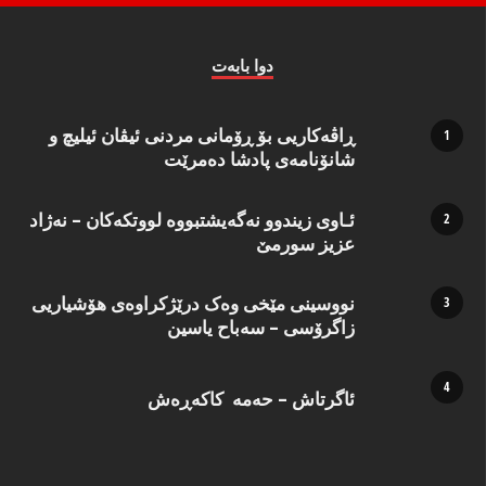
دوا بابه‌ت
ڕاڤەکاریی بۆ ڕۆمانی مردنی ئیڤان ئیلیچ و
شانۆنامەی پادشا دەمرێت
ئـاوی زیندوو نه‌گه‌یشتبووه‌ لووتكه‌كان – نه‌ژاد
عزیز سورمێ
نووسینی مێخی وەک درێژکراوەی هۆشیاریی
زاگرۆسی – سەباح یاسین
ئاگرتاش – حەمە کاکەڕەش