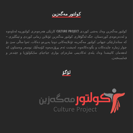
كولتور مه‌گه‌زین
كولتور مه‌گه‌زین وه‌ك به‌شی كوردی CULTURE PROJECT كارێكی هه‌ره‌وه‌زی كولتورییه‌ له‌ناوه‌وه‌
و له‌ده‌ره‌وه‌ی كوردستان. جگه‌ له‌گۆڤاری كولتور مه‌گه‌زین ئۆنلاین زمانی كوردی و ئینگلیزی –
كه‌ ستاندارتێكی جیهانی كولتور مه‌گه‌زینه‌ ئۆنلاینه‌كانی دونیا په‌یڕه‌و ده‌كات. ئه‌وا ‌ساڵی سێ بۆ
چوار ژماره‌ چاپده‌كات و بڵاوده‌كاته‌وه‌. له‌پشت ئه‌م پڕۆژه‌یه‌وه‌ كۆمه‌ڵێك نوسه‌ر وه‌ستاون كه‌
له‌هه‌مان كاتیشدا وه‌ك پله‌ی ئه‌كادیمی شاره‌زای بواری جیاجیای سایكۆلۆژیا و جێنده‌ر و
فه‌لسه‌فه‌ن.
لۆگۆ