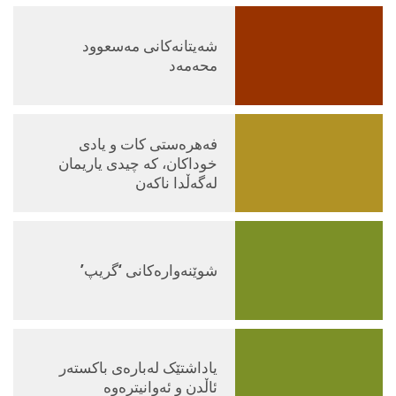
شەیتانەکانی مەسعوود
محەمەد
فەهرەستی کات و یادی
خوداکان، کە چیدی یاریمان
لەگەڵدا ناکەن
شوێنەوارەکانی ‘گریپ’
یاداشتێک لەبارەی باکستەر
ئاڵدن و ئەوانیترەوە