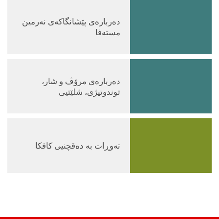
دەربارەی پێشانگاکەی نەرمین
مستەفا
دەربارەى مرۆڤ و شار،
توندوتیژی، شلێتیی
تەوڕات بە دەقچنیی کافکا