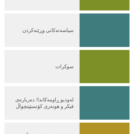
سیاسەتەکانی وڕێنەکردن
سوکرات
لەودیو ڕاومەکاندا؛ دەربارەی
فیکر و هونەری کۆنسێپتچواڵ