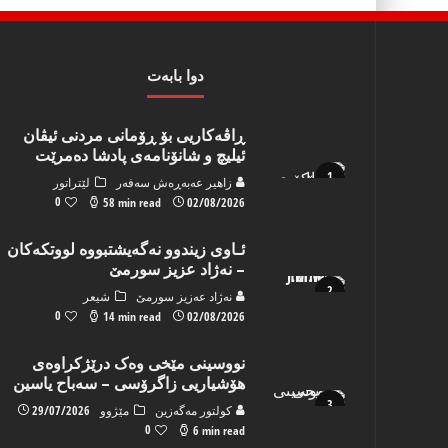
دوا بابه‌ت
ڕاڤەکاریی بۆ ڕۆمانی مردنی ئیڤان
ئیلیچ و شانۆنامەی پادشا دەمرێت
زاهیر عه‌به‌ڕه‌ش سه‌فه‌ر
لێتراتور
0
58 min read
02/08/2026
ئـاوی زیندوو نه‌گه‌یشتبووه‌ لووتكه‌كان
– نه‌ژاد عزیز سورمێ
نه‌ژاد عه‌زیز سورمێ
شیعر
0
14 min read
02/08/2026
نووسینی مێخی وەک درێژکراوەی
هۆشیاریی زاگرۆسی – سەباح یاسین
كولتور مه‌گه‌زین
مێژوو
29/07/2026
0
6 min read