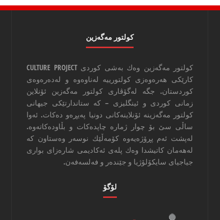
كولتور مه‌گه‌زین
كولتور مه‌گه‌زین وه‌ك به‌شی كوردی CULTURE PROJECT
كارێكی هه‌ره‌وه‌زی كولتورییه‌ له‌ناوه‌وه‌ و له‌ده‌ره‌وه‌ی
كوردستان. جگه‌ له‌گۆڤاری كولتور مه‌گه‌زین ئۆنلاین
زمانی كوردی و ئینگلیزی – كه‌ ستاندارتێكی جیهانی
كولتور مه‌گه‌زینه‌ ئۆنلاینه‌كانی دونیا په‌یڕه‌و ده‌كات. ئه‌وا
‌ساڵی سێ بۆ چوار ژماره‌ چاپده‌كات و بڵاوده‌كاته‌وه‌.
له‌پشت ئه‌م پڕۆژه‌یه‌وه‌ كۆمه‌ڵێك نوسه‌ر وه‌ستاون كه‌
له‌هه‌مان كاتیشدا وه‌ك پله‌ی ئه‌كادیمی شاره‌زای بواری
جیاجیای سایكۆلۆژیا و جێنده‌ر و فه‌لسه‌فه‌ن.
لۆگۆ