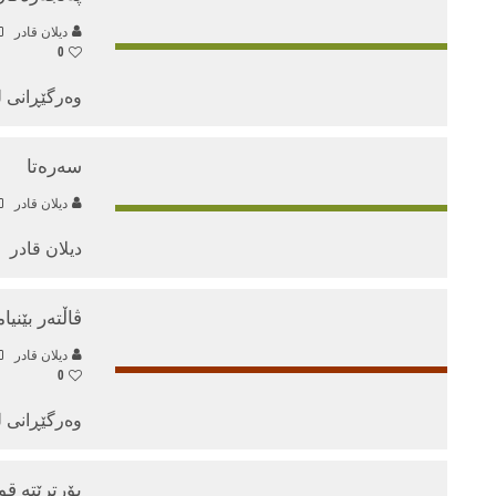
دیلان قادر
0
وه‌رگێڕانی له
سه‌ره‌تا
دیلان قادر
دیلان قادر
ڤاڵتەر بێنی
دیلان قادر
0
وەرگێڕانی له‌
پۆرترێته‌ قو