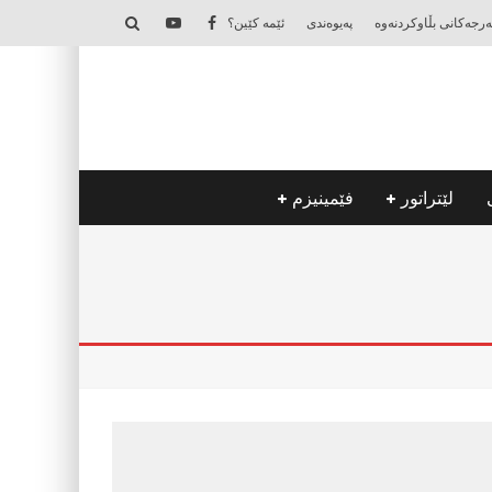
‌رجه‌كانی بڵاوكردنه‌وه‌
په‌یوه‌ندی
ئێمه‌ كێین؟
لێتراتور
فێمینیزم