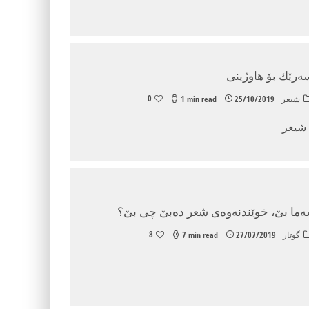
سه‌رێك بۆ هاوژینی
0
شیعر
25/10/2019
1 min read
 شیعر
‌ما بێ، خوێندنه‌وه‌ی شعر ده‌بێ چی بێ؟
8
گوتار
27/07/2019
7 min read