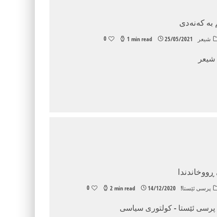
بە کەنەدی
0
شیعر
25/05/2021
1 min read
 شیعر
ڕووخاندندا
0
پرسی ئێستا!
14/12/2020
2 min read
- پرسی ئێستا - کولتوری سیاسی