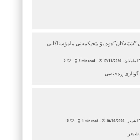
ی ”شێته‌كان”ه‌وه‌ بۆ بێحیكمه‌تی مامۆستاكانی
0
ململانێ
17/11/2020
6 min read
- گوتاری ڕەخنەیی
0
شیعر
10/10/2020
1 min read
 شیعر