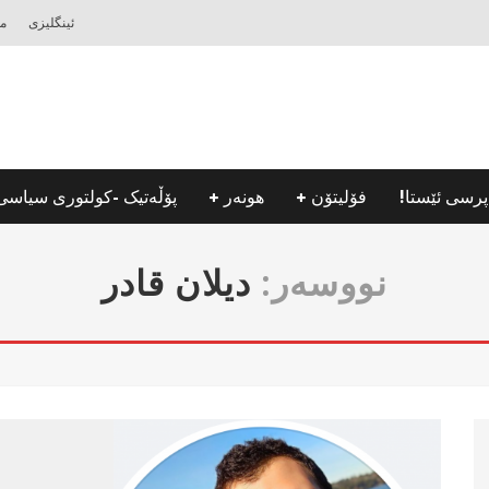
ئینگلیزی
مه
پرسی ئێستا!
فۆلیتۆن
هونه‌ر
پۆڵه‌تیک -كولتوری سیاسی
نووسه‌ر:
دیلان قادر