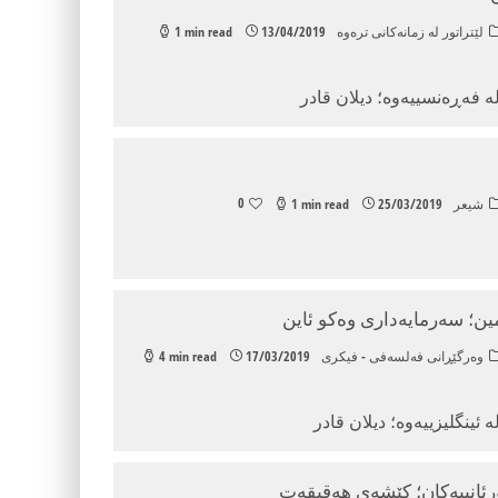
لێتراتور له زمانه‌کانی تره‌وه
13/04/2019
1 min read
‌ فه‌ڕه‌نسییه‌وه‌؛ دیلان قادر
0
شیعر
25/03/2019
1 min read
امین؛ سەرمایەداری وەکو ئاین
وه‌رگێڕانی فەلسەفی - فیكری
17/03/2019
4 min read
 ئینگلیزییه‌وه‌؛ دیلان قادر
رئانییه‌كان؛ كێشه‌ی هه‌قیقه‌ت