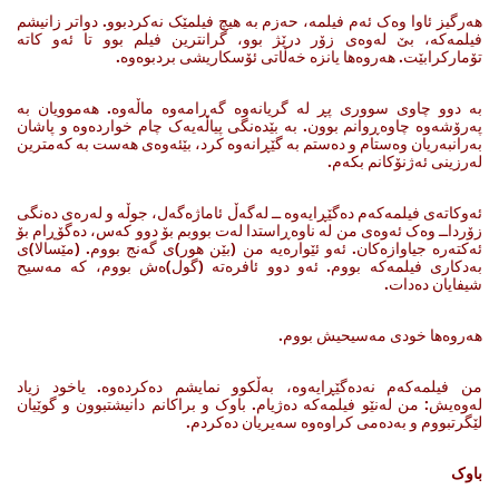
هه‌رگیز ئاوا وه‌ک ئه‌م فیلمه‌، حه‌زم به‌ هیچ فیلمێک نه‌کردبوو. دواتر زانیشم
فیلمه‌که‌، بێ له‌وه‌ی زۆر درێژ بوو، گرانترین فیلم بوو تا ئه‌و کاته‌
تۆمارکرابێت. هه‌روه‌ها یانزه‌ خه‌ڵاتی ئۆسکاریشی بردبوه‌وه‌.
به‌ دوو چاوی سووری پڕ له‌ گریانه‌وه‌ گه‌ڕامه‌وه‌ ماڵه‌وه‌. هه‌موویان به‌
په‌رۆشه‌وه‌ چاوه‌ڕوانم بوون. به‌ بێده‌نگی پیاڵه‌یه‌ک چام خوارده‌وه‌‌ و پاشان
به‌رانبه‌ریان وه‌ستام ‌و ده‌ستم به‌ گێڕانه‌وه‌ کرد، بێئه‌وه‌ی هه‌ست به‌ که‌مترین
له‌رزینی ئه‌ژنۆکانم بکه‌م.
ئه‌وکاته‌ی فیلمه‌که‌م ده‌گێڕایه‌وه‌ ــ له‌گه‌ڵ ئاماژه‌گه‌ل، جوڵه‌ و له‌ره‌ی ده‌نگی
زۆرداــ وه‌ک ئه‌وه‌ی من له‌ ناوه‌ڕاستدا له‌ت بووبم بۆ دوو که‌س، ده‌گۆڕام بۆ
ئه‌کته‌ره‌ جیاوازه‌کان. ئه‌و ئێواره‌یه‌ من (بێن هور)ی گه‌نج بووم. (مێسالا)ی
به‌دکاری فیلمه‌که‌ بووم. ئه‌و دوو ئافره‌ته‌ (گول)ه‌ش بووم، که‌ مه‌سیح
شیفایان ده‌دات.
هه‌روه‌ها خودی مه‌سیحیش بووم.
من فیلمه‌که‌م نه‌ده‌گێڕایه‌وه‌، به‌ڵکوو نمایشم ده‌کرده‌وه‌. یاخود زیاد
له‌وه‌یش: من له‌نێو فیلمه‌که‌ ده‌ژیام. باوک ‌و براکانم دانیشتبوون‌ و گوێیان
لێگرتبووم‌ و به‌ده‌می کراوه‌وه‌ سه‌یریان ده‌کردم.
باوک