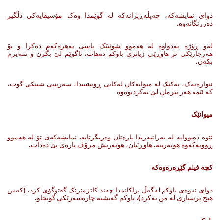
دوای نمایشه‌که‌، چەپڵەڕێزانەکە له‌ گوێمدا وه‌ک مۆسیقایه‌کی دڵگیر
ده‌زرنگانه‌وه‌.
له‌و ڕۆژه‌ به‌دواوه‌ له‌ هه‌موو شوێنێک باسی به‌هره‌که‌م ده‌کرا و بۆ
هه‌رجارێکی تر هاوڕێی زیاتری باوکم ده‌هات، تاگوێم لێ بگرن ‌و سه‌یرم
بکه‌ن‌.
ئێواره‌یه‌ک، یه‌کێک له‌ میوانه‌کان له‌کاتی ڕۆیشتندا، سه‌رپێیی شتێکی گوت،
که‌ ئێمه‌ هه‌ر بیرمان لێ نه‌کردبوه‌وه‌
میوانێک
ئێوە ده‌بووایه‌ له‌ به‌رانبه‌ریدا پاره‌تان وه‌ربگرتایه‌. نمایشه‌که‌ی تۆ له‌ هه‌موو
ڕوویه‌که‌وه‌ هونه‌رییه‌. هاوڕێیان، هونه‌ریش مرۆڤ پاره‌ی پێ ده‌دات.
کچە فیلم گێڕەرەوەکە
دوای ئه‌وه‌ی باوکم له‌گه‌ڵ براکانمدا چه‌ند کاتژمێرێک گفتوگۆی کرد، (که‌س
هیچ پرسیاری لە من نه‌کرد)، باوکم گه‌یشته‌ چاره‌سه‌رێکی گونجاو.