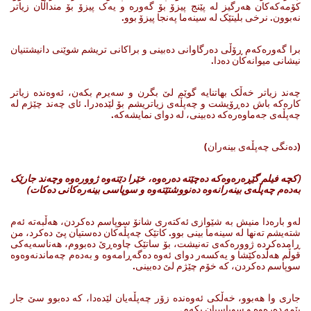
کۆمه‌که‌کان هه‌رگیز له‌ پێنج پیزۆ بۆ گه‌وره‌ و یه‌ک پیزۆ بۆ منداڵان زیاتر
نه‌بوون. نرخی بلیتێک له‌ سینه‌ما په‌نجا پیزۆ بوو.
برا گه‌وره‌که‌م ڕۆڵی ده‌رگاوانی ده‌بینی ‌و براکانی تریشم شوێنی دانیشتنیان
نیشانی میوانه‌کان ده‌دا.
چه‌ند زیاتر خه‌ڵک بهاتنایه‌ گوێم لێ بگرن‌ و سه‌یرم بکه‌ن، ئه‌وه‌نده‌ زیاتر
کاره‌که‌ باش ده‌ڕۆیشت‌ و چەپڵەی زیاتریشم بۆ لێدەدرا. ئای چه‌ند چێژم له‌
چه‌پڵه‌ی جه‌ماوه‌ره‌که‌ ده‌بینی، له‌ دوای نمایشه‌که‌.
(دەنگی چەپڵەی بینەران)
(
کچە فیلم گێڕەرەوەکە دەچێتە دەرەوە، خێرا دێتەوە ژوورەوە وچەند جارێک
بەدەم چەپڵەی بینەرانەوە دەنووشتێتەوە و سوپاسی بینەرەکانی دەکات
)
له‌و باره‌دا منیش به‌ شێوازی ئه‌کته‌ری شانۆ سوپاسم ده‌کردن، هه‌ڵبه‌ته‌ ئه‌م
شته‌یشم ته‌نها له‌ سینه‌ما بینی بوو. کاتێک چه‌پڵه‌کان ده‌ستیان پێ ده‌کرد، من
ڕامده‌کرده‌ ژووره‌که‌ی ته‌نیشت، بۆ ساتێک چاوه‌ڕێ ده‌بووم‌، هه‌ناسه‌یه‌کی
قوڵم هه‌ڵده‌کێشا و یه‌کسه‌ر دوای ئه‌وه‌ ده‌گه‌ڕامه‌وه‌ و به‌ده‌م چه‌ماندنه‌وه‌وه‌
سوپاسم ده‌کردن، که‌ خۆم چێژم لێ ده‌بینی.
جاری وا هه‌بوو، خه‌ڵکی ئه‌وه‌نده‌ زۆر چه‌پڵه‌یان لێده‌دا، که‌ ده‌بوو سێ جار
بێمه‌ ده‌ره‌وه ‌و سوپاسیان بکه‌م.