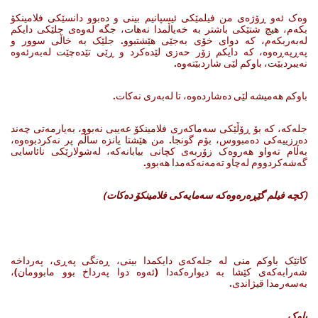
وه‌ک ئه‌و ڕۆژه‌ی من فیلمێکی ئیسپانیم بینی‌ و ده‌بوو دانسێکی فلامینکۆ
بکه‌م، هیچ شتێکی باشتر به‌ خه‌یاڵمدا نه‌هات، جگه‌ له‌وه‌ی جلێکی دایکم
له‌به‌ربکه‌م، که‌ دوای خۆی به‌جێی هێشتبوو. جلێک به‌ خاڵی سوور و
په‌ڕپه‌ڕه‌وه‌، که‌ دایکم زۆر حه‌زی لێده‌کرد و ڕێی تێده‌چێت له‌به‌رئه‌وه‌
نه‌یبردبێت، باوکم لێی شاردبێته‌وه‌.
باوکم هه‌میشه‌ لێی ده‌شارده‌وه‌، تا له‌به‌ری نه‌کات.
جله‌که‌، که‌ بۆ ڕۆڵێکی سەماکەری فلامینکۆ عه‌یبی نه‌بوو، به‌یارمه‌تی چه‌ند
ده‌رزییه‌کی ده‌مبووس، بۆم گونجا. من هێشتا یانزه‌ ساڵم پر نه‌کردبوه‌وه‌،
به‌ڵام ته‌واو هه‌روه‌ک زۆربه‌ی کچانی بیابانه‌که‌، له‌شولارێکی نائاسایی
گه‌شه‌کردووم له‌چاو ته‌مه‌نه‌که‌مدا هه‌بوو.
(
کچە فیلم گێڕەرەوەکە سەمایەکی فلامینکۆ دەکات
)
کاتێک باوکم منی له‌ جله‌که‌ی دایکمدا بینی، ڕه‌نگی په‌ڕی، په‌رداخه‌
شه‌رابه‌که‌ی کێشا به‌ دیواره‌که‌دا (ئه‌وه‌ دوا په‌رداخ بوو مابوومان)،
به‌سه‌رمدا قیژاندی.
باوک