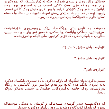
خه‌تێکی ڕێك، وه‌ك ڕاسته‌ی تێده‌کرد. جگه‌ له‌ (مارسێلینۆ)، کە بچووکترین
برام بوو، چونکە قژی وەک کلکی ئه‌سپ پڕ و ئەستوور بوو، چه‌ند
دایانبهێنایه‌، هه‌ر وه‌ک کتێبێکی کراوه‌ وا بوو. قژی منیش‌ وه‌ک کلکی ئه‌سپ
وابوو. بۆیه‌، دایکم به‌ چه‌ند به‌نێکی ڕه‌ش ئه‌وه‌نده‌ تووند ده‌یبه‌ستا، وا هه‌ستم
ده‌کرد چاوم له‌ قه‌پێلکه‌کانیان ده‌رده‌په‌ڕنه‌ ده‌ره‌وه‌.
هه‌میشه‌ به‌ ناوه‌ڕاستی ڕێگاکه‌دا، ڕێک ڕووبه‌ڕووی خۆرنشینه‌که‌
ده‌ڕۆیشتین، خه‌ڵکی بیابانه‌که‌ وا ده‌که‌ن. هه‌موو ئه‌و پیاوانه‌ی ده‌مانبینین،
سڵاویان له‌ باوکم ده‌کرد، که‌ قۆڵی کردبووه‌ ملی دایکم ‌و ده‌ڕۆیشت.
“ئێواره‌ت باش سێنیۆر کاستیلۆ”.‌
“ئێواره‌ت باش سێنیۆر”.
“ئێوارەت باش”.
تێبینیم ده‌کرد ئه‌وان سڵاویان له‌ باوکم ده‌کرد، به‌ڵام سه‌یری دایکمیان ده‌کرد،
له‌به‌رئه‌وه‌ی دایکم هه‌م گه‌نج بوو هه‌م جوانیش بوو، کاتێکیش به‌ ڕێگادا
ده‌ڕۆیشت، وه‌ک خانمه‌ ئه‌کته‌ره‌کانی فیلمه‌کان، سمتی به‌ملاو به‌ولادا
باده‌دا.
کە ده‌گه‌یشتینه‌ سه‌ر گۆشه‌ی سینه‌ماکه‌ و گوێمان له‌ ده‌نگی مۆسیقاکه‌
ده‌بوو، له‌ بڵندگۆ کۆنه‌کانه‌وه‌ شه‌پۆلی ده‌دا، دڵمان ده‌که‌وته‌ سه‌ما.