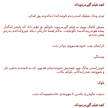
کچە فیلم گێڕەرەوەکە
ئیدی وه‌ک شێتێک له‌به‌رده‌م ئاوێنه‌که‌دا ده‌که‌وته‌ پۆز لێدان.
منیش کاتێک بووم به‌ فیلم گێڕه‌ره‌وه‌، ناوێکم بۆ خۆم دانا، که‌ باشتر له‌گه‌ڵ
پیشه‌ هونه‌رییه‌که‌مدا بگونجێت. به‌ڵام ئێستا جارێکی دیکه‌ چیرۆکه‌که‌م به‌ره‌و
پێش ده‌به‌م.
ئارامتان بێت، ئه‌وه‌ هه‌مووی دواتر دێت.
بێدەنگی
ناوه‌ڕاستی مانگ بوو، ئێمه‌یش ئه‌وه‌نده‌مان هه‌بوو، که‌ به‌ ئاسته‌م به‌شی نان‌‌
و شووشه‌ شه‌رابه‌کانی باوکم بکات.
باوک
ده‌بێت چاوه‌ڕێ بکه‌ین تا مووچه‌ی خانه‌نشینییه‌که‌ دێت.
کچە فیلم گێڕەرەوەکە