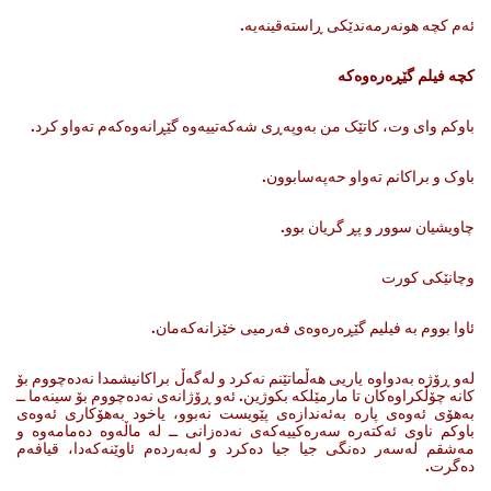
ئە‌م کچه‌ هونه‌رمه‌ندێکی ڕاسته‌قینه‌یه‌.
کچە فیلم گێڕەرەوەکە
باوکم وای وت، کاتێک من به‌وپه‌ڕی شه‌که‌تییه‌وه‌ گێڕانه‌وه‌که‌م ته‌واو کرد.
باوک ‌و براکانم ته‌واو حه‌په‌سابوون.
چاویشیان سوور و پڕ گریان بوو.
وچانێکی کورت
ئاوا بووم به‌ فیلیم گێڕه‌ره‌وه‌ی فه‌رمیی خێزانه‌که‌مان.
له‌و ڕۆژه به‌دواوه‌ یاریی هه‌ڵماتێنم نه‌کرد و له‌گه‌ڵ براکانیشمدا نه‌ده‌چووم بۆ
کانه‌ چۆڵکراوه‌کان تا مارمێلکه‌ بکوژین. ئه‌و ڕۆژانه‌ی نه‌ده‌چووم بۆ سینه‌ما ــ
به‌هۆی ئه‌وه‌ی پاره‌ به‌ئه‌ندازه‌ی پێویست نه‌بوو، یاخود به‌هۆکاری ئه‌وه‌ی
باوکم ناوی ئه‌کته‌ره‌ سه‌ره‌کییه‌که‌ی نه‌ده‌زانی ــ له‌ ماڵه‌وه‌ ده‌مامه‌وه‌ و
مه‌شقم له‌سه‌ر ده‌نگی جیا جیا ده‌کرد و له‌به‌رده‌م ئاوێنه‌که‌دا، قیافه‌م
ده‌گرت.