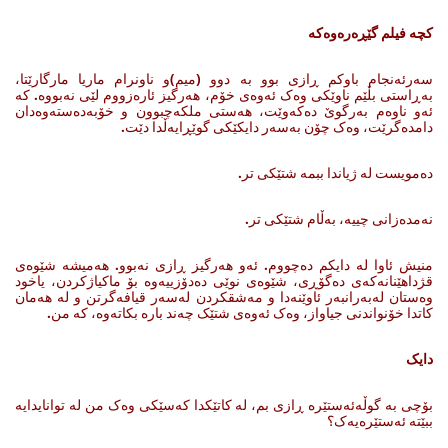
کچە فیلم گێڕەرەوەکە
سه‌رئه‌نجام باوکم ڕازی بوو به‌ دوو (میم)و ناونرام ماریا مارگارێتا،
به‌ڕاستی بڵێم ناوێکی وه‌ک ئه‌وه‌ی خۆم، هه‌رگیز ئاره‌زووم لێی نه‌بووه‌. کە
ئەو ناوەم بەرگوێ دەکەوێت، هەستی ملکەچبوون و خۆبەدەستەوەدان
دامدەگرێت، وەک چۆن بەسەر دایکێکی گوێڕایەڵدا دێت.
ده‌مویست له‌ ژیاندا ببمه‌ شتێکی تر.
نه‌مده‌زانی چییه‌، به‌ڵام شتێکی تر.
منیش ئاوا له‌ دایکم ده‌چووم. ئه‌و هه‌رگیز ڕازی نه‌بوو. هه‌میشه‌ شێوه‌ی
قژداهێنانه‌که‌ی ده‌گۆڕی، شێوه‌ی نوێی ده‌دۆزییه‌وه‌ بۆ ماکیاژکردن،‌ یاخود
وه‌ستان له‌به‌رانبه‌ر ئاوێنه‌دا و مه‌شقکردن له‌سه‌ر قیافه‌گرتن ‌و له‌ هه‌مان
کاتدا خۆنواندنی جیاواز، وه‌ک ئه‌وه‌ی شتێک چه‌ند باره‌ بکاته‌وه‌، که‌ من.
دایک
بۆچی به‌ گوڵه‌ئه‌ستێره‌ ڕازی بم، له‌ کاتێکدا که‌سێکی وه‌ک من له‌ توانایدایه‌
ببێته‌ ئه‌ستێره‌یه‌ک؟