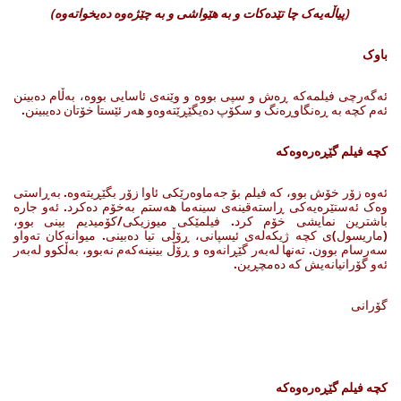
(
پیاڵەیەک چا تێدەکات و بە هێواشی و بە چێژەوە دەیخواتەوە
)
باوک
ئه‌گه‌رچی فیلمه‌که‌ ڕه‌ش ‌و سپی بووه‌ و وێنه‌ی ئاسایی بووه‌، به‌ڵام ده‌بینن
ئه‌م کچه‌ به‌ ڕه‌نگاوڕه‌نگ ‌و سکۆپ ده‌یگێڕێته‌وه‌و هەر ئێستا خۆتان ده‌یبینن.
کچە فیلم گێڕەرەوەکە
ئه‌وه‌ زۆر خۆش بوو، که‌ فیلم بۆ جه‌ماوه‌رێکی ئاوا زۆر بگێڕیته‌وه‌. به‌ڕاستی
وه‌ک ئه‌ستێره‌یه‌کی ڕاسته‌قینه‌ی سینه‌ما هه‌ستم به‌خۆم ده‌کرد. ئه‌و جاره‌
باشترین نمایشی خۆم کرد. فیلمێکی میوزیکی/کۆمیدیم بینی بوو،
(ماریسول)ی کچه‌ ژیکه‌له‌ی ئیسپانی، ڕۆڵی تیا ده‌بینی. میوانه‌کان ته‌واو
سه‌رسام بوون. ته‌نها له‌به‌ر گێڕانه‌وه‌ و ڕۆڵ بینینه‌که‌م نه‌بوو، به‌ڵکوو له‌به‌ر
ئه‌و گۆرانیانه‌یش که‌ ده‌مچڕین.
گۆرانی
کچە فیلم گێڕەرەوەکە