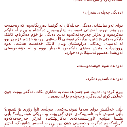
(دەنگی چەپڵەی بینەران)
دوای ئه‌و نمایشانه‌، ده‌نگی چه‌پڵه‌کان له‌ گوێمدا ده‌زرنگانه‌‌وه‌، که‌ زه‌حمه‌ت
بوو بۆم بنووم. له‌جیاتی ئه‌وه‌، به‌ بێدارییەوە ڕاده‌کشام‌ و بیرم له‌ دایکم
ده‌کرده‌وه و له‌ژێر چه‌رچه‌فه‌که‌وه‌ به‌بێ ده‌نگی بۆ خۆم ده‌گریام. کاتێک
دایکم به‌جێی هێشتین، برایه‌کم تووشی لاڵه‌په‌تێیی بوو، بۆ خۆشم قژم پڕ بوو
له‌ ئه‌سپێ. ژنه‌کانی دراوسێمان وتیان کاتێک خه‌فه‌تت هه‌بێت، ئه‌وه‌
ڕووده‌دات. منیش به‌هۆی دایکمه‌وه‌ غه‌مبار بووم‌ و له‌ خۆشه‌ویستی
ئه‌ویشدا، هه‌موو ئه‌سپێکانم ده‌خوارد.
ئه‌وه‌نده‌ ئه‌وم خۆشده‌ویست.
ئه‌وه‌نده‌ تاسه‌یم ده‌کرد.
بیرم کرده‌وه‌، ده‌بێت ئه‌و چه‌ند هه‌ست به‌ شانازی بکات، ئه‌گه‌ر ببینێت چۆن
خه‌ڵکی گوێم لێ ده‌گرن ‌و چه‌پڵه‌م بۆ لێ ده‌ده‌ن.
بڵێی خه‌ڵکیش دوای سه‌ما نمونه‌ییه‌که‌ی، چه‌پڵه‌ی ئاوا زۆری بۆ لێبده‌ن؟
بڵێی ئه‌ویش ناوه‌ ئاساییه‌که‌ی خۆی گۆڕیبێت بۆ ناوێکی هونه‌رییانه‌؟ بڵێی
هێشتا ملپێچه‌ ئاوریشمییه‌که‌ی به‌کاربهێنێت؟ له‌ژێر چه‌رچه‌فه‌که‌وه‌
گریانه‌که‌مم ده‌گرت‌ و ده‌مبینی چۆن نیوه‌ ڕووت له‌سه‌ر شانۆیه‌ک، له‌ژێر‌