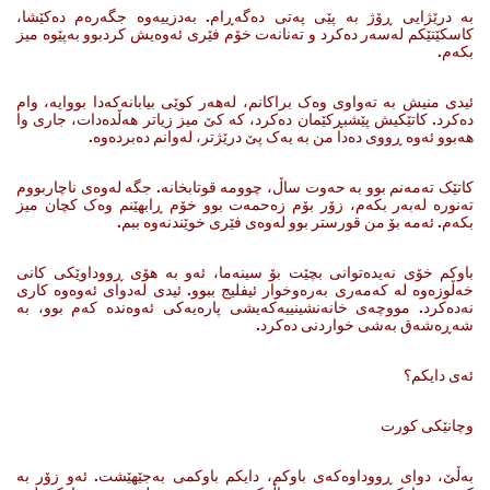
به‌ درێژایی ڕۆژ به‌ پێی په‌تی ده‌گه‌ڕام. به‌دزییه‌وه‌ جگه‌ره‌م ده‌کێشا،
کاسکێتێکم له‌سه‌ر ده‌کرد و ته‌نانه‌ت خۆم فێری ئه‌وه‌یش کردبوو به‌پێوه‌ میز
بکه‌م.
ئیدی منیش به‌ ته‌واوی وه‌ک براکانم، له‌هه‌ر کوێی بیابانه‌که‌دا بووایه‌، وام
ده‌کرد. کاتێکیش پێشبڕکێمان ده‌کرد، که‌ کێ میز زیاتر هه‌ڵده‌دات، جاری وا
هه‌بوو ئه‌وه‌ ڕووی ده‌دا من به‌ یه‌ک پێ درێژتر، له‌وانم ده‌برده‌وه‌.
کاتێک تەمەنم بوو بە حه‌وت ساڵ، چوومه‌ قوتابخانه‌. جگه‌ له‌وه‌ی ناچاربووم
ته‌نوره‌ له‌به‌ر بکه‌م، زۆر بۆم زه‌حمه‌ت بوو خۆم ڕابهێنم وه‌ک کچان میز
بکه‌م. ئەمە بۆ من قورستر بوو له‌وه‌ی فێری خوێندنه‌وه‌ ببم.
باوکم خۆی نەیدەتوانی بچێت بۆ سینەما، ئەو بە هۆی ڕووداوێکی کانی
خەڵوزەوە له‌ که‌مه‌ری به‌ره‌وخوار ئیفلیج ببوو. ئیدی له‌دوای ئه‌وه‌وه‌ کاری
نه‌ده‌کرد. مووچه‌ی خانه‌نشینییه‌که‌یشی پاره‌یه‌کی ئه‌وه‌نده‌ که‌م بوو، به‌
شه‌ڕه‌شه‌ق به‌شی خواردنی ده‌کرد.
ئه‌ی دایکم؟
وچانێکی کورت
به‌ڵێ، دوای ڕووداوه‌که‌ی باوکم، دایکم باوکمی به‌جێهێشت. ئه‌و زۆر به‌