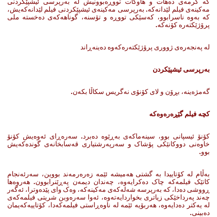
که‌ گرمه‌ی ده‌هات ‌و هاوکات تووڕه‌بوونیش له‌ به‌رپرسی ئیشپێکردنی
مه‌کینه‌ی فیلم لێدانه‌که‌. به‌رپرسی مه‌کینه‌ی ئیشپێکردنی فیلم لێدانه‌که‌یش،
که‌ به‌وه‌ ناسرابوو، که‌سێکی تووڕه‌ و تۆسنه‌، گوناهه‌که‌ی ده‌خسته‌ ملی
پرۆژێکته‌ره‌ کۆنه‌که‌.
له‌ په‌نجه‌ره‌ی ژووری پرۆژێکته‌ره‌که‌وه‌ ده‌ینه‌ڕاند
بەرپرسی ئیشپێکردن
گه‌مژەینە، بڕۆن‌ و لای کۆنۆی نه‌گریس سکاڵا بکه‌ن.
کچە فیلم گێڕەرەوەکە
کۆنۆ ئیسپانی بوو، سینه‌ماکه‌ی به‌ڕێوه‌ ده‌برد. سه‌ره‌ڕای ئه‌وه‌یش کۆنۆ
خاوه‌نی دووکانێکی پۆشاک و سه‌رپه‌رشتیاری قه‌سابخانه‌ی گونده‌که‌یش
بوو.
به‌ڵام له‌ کۆتاییدا به‌ گشتی هه‌میشه‌ ئێمه‌ زه‌ره‌رمه‌ند بووین، سه‌رئه‌نجام
کاتێک فیلمه‌که‌ چاک ده‌کرایه‌وه‌، چه‌ندان دیمه‌ن په‌ڕێنرابوون. هه‌روه‌ها
ڕووشی ده‌دا، که‌ به‌رپرسه‌ شه‌له‌که‌ی مه‌کینه‌که‌، وه‌ک وای پێده‌وترا، ئه‌گه‌ر
چه‌ند په‌رداخێکی زیاتری بخواردایه‌ته‌وه‌، ئه‌وا سه‌ره‌وبن شریتی فیلمه‌که‌ی
له‌ یه‌کتر ده‌دایه‌وه‌، هه‌ربۆیه‌ ئێمه‌ له‌ ناوه‌ڕاستی فیلمه‌که‌دا، کۆتاییه‌که‌یمان
ده‌بینی.