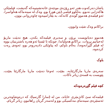
پاشان ده‌رکه‌وت هه‌ر ئه‌و ڕۆژه‌ی موچه‌ی خانه‌نشینییه‌که‌ گه‌یشت، فیلمێکی
هاکه‌زایی نه‌بوو، به‌ڵکوو فیلمی (بێن هور) بوو، وه‌ک له‌ سینه‌ماکه‌ هه‌ڵواسرا.
ئه‌و فیلمه‌ی هه‌موو گوندی کانه‌که‌، بە بێئارامییەوە چاوه‌ڕوانی بوون.
براکانم وه‌ک شێت وابوون.
هه‌موو دەیانویست بڕۆن ‌و سه‌یری فیلمه‌که‌ بکه‌ن. هیچ نه‌بێت ماریۆ
له‌جیاتیم بڕوات، براکانم هه‌وڵیاندا، چونکه‌ تا ئێستا ئه‌و هه‌ره‌ باشترینیان بووه‌
له‌ فیلم گێڕانه‌وه‌دا. به‌ڵام باوکم، که‌ پیاوێکی دادپه‌روه‌ر بوو، ئه‌وه‌ی ڕه‌ت
کرده‌وه‌.
باوک
سه‌ره‌ی ماریا مارگارێتایه‌، بچێت، ئه‌وجا ده‌بێت ماریا مارگارێتا بچێت.
پێویست به‌ قسه‌ی زیاتر ناکات‌.
کچە فیلم گێڕەرەوەکە
فیلمه‌که‌ سێ کاتژمێری خایاند. من له‌ (سارا گارسیا)، که‌ دره‌وشاوه‌ترین
ئه‌ستێره‌ی سینه‌مای مه‌کسیکی بوو و له‌سه‌ر گریان ڕاهاتبوو، زیاتر گریام.