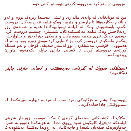
به‌زوویی ده‌ستم کرد به‌ درووستکردنی پێویستییه‌کانی خۆم.
من له‌ قوتابخانه‌، له‌ وانه‌ی ماڵداری ‌و ئیشی ده‌ستدا زیره‌ک بووم‌ و ئه‌و
وانانه‌م به‌کارده‌هێنا تا چارشێو و مێزه‌ر، وه‌کو فیلمه‌ عه‌ره‌بییه‌کان، دروست
بکه‌م، باوه‌شێنیش وه‌ک له‌ فیلمه‌ ئیسپانییه‌کاندا هه‌یه ‌و شه‌بقه‌ی زۆر
زه‌به‌لاحیش وه‌ک فیلمه‌ مه‌کسیکییه‌کان. شمشێری چینیشم دروست کرد،
خوده‌ی جه‌نگ، تیری هندییه‌ سووره‌کان ‌و ماسکی جۆراوجۆر و جیاوازیش.
یه‌که‌م ماسکیش دروستم کرد، بۆ لاسایی کردنه‌وه‌ی زۆرۆ بوو. به‌ڵام له‌
هه‌موویان خۆشتر، مه‌شقکردن بوو له‌سه‌ر شه‌پقه‌، گۆچان‌ و ئه‌و سمێڵه‌
کورته‌ی درووستم کردن تا لاسایی چارلی چاپلن بکه‌مه‌وه‌، هاوڕێ
ڕۆحییه‌که‌م.
(
سمێڵێکی بچووک لە گیرفانی دەردەهێنێت و لاسایی چارلی چاپلن
دەکاتەوە
.)
پێویستییه‌کانیشم له‌ جێگایه‌کی به‌رده‌ست، له‌به‌رده‌م دیواره‌ سپییه‌که‌دا، له‌
سندووقێکی چادا هه‌ڵده‌گرت.
یه‌کێک له‌ کێشه‌کانی سینه‌مای گوندی کانه‌که‌ ئه‌وه‌بوو، زۆرجار شریتی
فیلمه‌که‌ ده‌پچڕا. کاتێکیش ئه‌وه‌ ڕووی ده‌دا، له‌ هۆڵه‌که‌دا ده‌بوو به‌ هه‌را.
جه‌ماوه‌ره‌که‌ فیکه‌یان لێده‌دا و قاچه‌کانیان به‌ زه‌ویدا ده‌کێشا، به‌شێوه‌یه‌ک