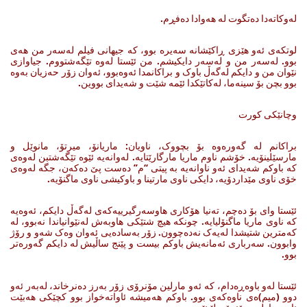
له‌وکاته‌دا ده‌تگوت له‌ هه‌وادا ده‌فڕم.
لوتکه‌ی ئه‌و هێزی ڕاکێشانه‌ سه‌یره‌ بوو، که‌ جیهانی فیلم له‌سه‌ر من هه‌ی
بوو. له‌سه‌ر من ‌و له‌سه‌ر دایکیشم. من ئێستا له‌وه‌ تێگه‌شتووم. جیاوازی
نێوان من ‌و دایکم‌ له‌گه‌ڵ باوک ‌و براکانمدا ئه‌وه‌بوو، ئه‌وان زۆر حه‌زیان به‌وه‌
بوو بچن بۆ سینه‌ما، له‌کاتێکدا ئێمه‌ شێت‌ و شه‌یدای بووین.
وچانێکی کورت
براکانم له‌ گه‌وره‌وه‌ بۆ بچووک، ناویان: ماریانۆ، میرتۆ، مانوێل‌ و
مارسێلینۆیه‌. خۆشم ناوم ماریا مارگارێتایه‌. له‌وانه‌یه‌ ئێوه‌ تێگه‌شتبن له‌وه‌ی
که‌ باوکم شه‌یدای ئه‌و ناوانه‌یه‌ به‌ پیتی “م” ده‌ست پێ ده‌که‌ن، جگه‌ له‌وه‌ی
خۆی ناوی مێداردۆیه‌، دایکی ناوی مارتینا و باوکیشی ناوی ماگنۆیه‌.
ئێستا وای بۆ ده‌چم، ته‌نیا هۆکاری هاوسه‌رگیرییه‌که‌ی له‌گه‌ڵ دایکم، ئه‌وه‌یه‌
که‌ ناوی ماریا ماگنۆلیایه‌. چونکه‌ هیچ شتێکی هاوبه‌ش له‌نێوانیاندا نه‌بوو، له‌
کەمترین شتیشدا لەیەک نەدەچوون. زۆر به‌ساده‌یی ئه‌وان وه‌ک شه‌و و رۆژ
وابوون. سه‌رباری ئەمانەیش باوکم بیست‌ و پێنج ساڵیش له‌ دایکم گه‌وره‌تر
بوو.
ئێستا له‌و باوه‌ڕه‌دام، که‌ ئه‌و مارلین مۆنرۆی زۆر به‌رز ده‌نرخاند، له‌به‌ر ئه‌و
دوو (میم)ه‌ی ناوه‌که‌ی بوو. باوکم هه‌میشه‌ ئاواته‌خواز بوو کچێکی هه‌بێت