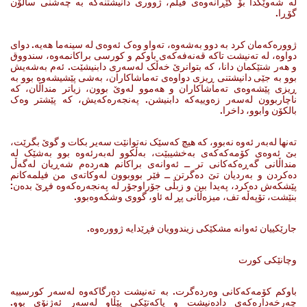
له‌ شه‌وێکدا بۆ گێڕانه‌وه‌ی فیلم، ژووری دانیشتنه‌که‌ به‌ چه‌شنی ساڵۆن
گۆڕا.
ژووره‌که‌مان کرد به‌ دوو به‌شه‌وه‌، ته‌واو وه‌ک ئه‌وه‌ی له‌ سینه‌ما هه‌یه‌. دوای
دواوه‌، له‌ ته‌نیشت تاکه‌ قه‌نه‌فه‌که‌ی باوکم‌ و کورسی براکانمه‌وه‌، سندووق
‌و هه‌ر شتێکمان دانا، که‌ بتوانرێ خه‌ڵک له‌سه‌ری دابنیشێت. ئه‌م به‌شه‌یش
بوو به‌ جێی دانیشتنی ڕیزی دواوه‌ی ته‌ماشاکاران، به‌شی پێشیشه‌وه‌ بوو به‌
ڕیزی پێشه‌وه‌ی ته‌ماشاکاران ‌و هه‌موو له‌وێ بوون، زیاتر منداڵان، که‌
ناچاربوون له‌سه‌ر زه‌وییه‌که‌ دابنیشن. په‌نجه‌ره‌که‌یش، که‌ پێشتر وه‌ک
بالکۆن وابوو، داخرا.
ته‌نها له‌به‌ر ئه‌وه‌ نه‌بوو، که‌ هیچ که‌سێک نه‌توانێت سه‌یر بکات ‌و گوێ بگرێت،
بێ ئه‌وه‌ی کۆمه‌که‌که‌ی به‌خشیبێت، به‌ڵکوو له‌به‌رئه‌وه‌ بوو به‌شێک له‌
منداڵانی گه‌ڕه‌که‌کانی تر ــ ئه‌وانه‌ی براکانم هه‌رده‌م شه‌ڕیان له‌گه‌ڵ
ده‌کردن‌ و به‌ردیان تێ ده‌گرتن ــ فێر بووبوون له‌وکاته‌ی من فیلمه‌کانم
پێشکه‌ش ده‌کرد، په‌یدا ببن و زبڵی جۆراوجۆر له‌ په‌نجه‌ره‌که‌وه‌ فڕێ بده‌ن:
بنێشت، تۆپه‌ڵه‌ تف، میزه‌ڵانی پڕ له‌ ئاو، گووی وشکه‌وه‌بوو.
جارێکییان ئه‌وانه‌ مشکێکی زیندوویان فڕێدایه‌ ژووره‌وه‌.
وچانێکی کورت
باوکم کۆمه‌که‌کانی وه‌رده‌گرت. به‌ ته‌نیشت ده‌رگاکه‌وه‌ له‌سه‌ر کورسییه‌
چه‌رخه‌داره‌که‌ی داده‌نیشت‌ و پاکه‌تێکی پێڵاو له‌سه‌ر ئه‌ژنۆی بوو.