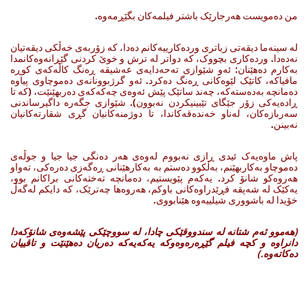
من ده‌مویست هه‌رجارێک باشتر فیلمه‌کان بگێڕمه‌وه‌.
له‌ سینه‌ما دیقه‌تی زیاتری ورده‌کارییه‌کانم ده‌دا، که‌ زۆربه‌ی خه‌ڵکی دیقه‌تیان
نه‌ده‌دا. ورده‌کاری بچووک، که‌ دواتر له‌ ترش ‌و خوێ کردنی گێڕانه‌وه‌کانمدا
به‌کارم ده‌هێنان: ئه‌و شێوازی ته‌حه‌دایه‌ی عه‌شیقه‌ ڕه‌نگ کاڵه‌که‌ی کوڕه‌
مافیاکه‌، کاتێک لێوه‌کانی ڕه‌نگ ده‌کرد. ئه‌و گرژبوونانه‌ی ده‌موچاوی پیاوه‌
ده‌مانچه‌ به‌ده‌سته‌که‌، چه‌ند ساتێک پێش ئه‌وه‌ی چه‌که‌که‌ی ده‌ربهێنێت، (که‌ تا
ڕاده‌یه‌کی زۆر جێگای تێبینیکردن نه‌بوون). شێوازی جگه‌ره‌ داگیرساندنی
سه‌ربازه‌کان، له‌ناو خه‌نده‌قه‌کاندا، تا دوژمنه‌کانیان گڕی شقارته‌کانیان
نه‌بینن.
پاش ماوه‌یه‌ک ئیدی ڕازی نه‌بووم له‌وه‌ی هه‌ر ده‌نگی جیا جیا و جوڵه‌ی
ده‌موچاو به‌کاربهێنم، به‌ڵکوو ده‌ستم به‌ به‌کارهێنانی ڕه‌گه‌زی ده‌ره‌کی، ته‌واو
هه‌روه‌کو‌ شانۆ کرد. یه‌که‌م پێویستیم، ده‌مانچه‌ ته‌خته‌کانی براکانم بوو،
یه‌کێک له‌ شه‌پقه فڕێدراوه‌کانی باوکم، هه‌روه‌ها چه‌ترێک، که‌ دایکم له‌گه‌ڵ
خۆیدا له‌ باشووری شیلییه‌وه‌ هێنابووی.
(
هەموو ئەم شتانە لە سندووقێکی چادا، لە سووچێکی پێشەوەی شانۆکەدا
دانراوە و کچە فیلم گێڕەرەوەوکە یەکەیەکە دەریان دەهێنێت و تاقییان
دەکاتەوە
.)