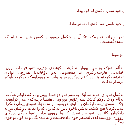
یاخود سه‌ره‌تاکه‌ی له‌ کۆتاییدا.
یاخود ناوه‌ڕاسته‌که‌ی له‌ سه‌ره‌تادا.
ئه‌و جارانه‌ فیلمه‌که‌ تێکه‌ڵ ‌و پێکه‌ڵ ده‌بوو و که‌س هیچ له‌ فیلمه‌که‌
تێنه‌ده‌گه‌یشت.
مۆسیقا
به‌ڵام شتێک بۆ من ببووایه‌ته‌ کێشه‌، کێشه‌ی جدیی، ئه‌و فیلمانه‌ بوون،
خیانه‌تی هاوسه‌رگیری تیا ده‌قه‌وما. له‌و دۆخانه‌دا هه‌رچی توانای
ئه‌ندێشه‌کردنم هه‌بوو کۆم ده‌کرده‌وه‌ و وام له‌ ڕووداوه‌که‌ ده‌کرد، باوکم
بریندار نه‌کات.
له‌گه‌ڵ ئه‌وه‌ی چه‌ند ساڵێک به‌سه‌ر ئه‌و دۆخه‌دا تێپه‌ڕیوه‌، که‌ دایکم هه‌ڵات،
به‌ڵام وه‌ک باوکم کاتێک سه‌رخۆش بوو وتی، هێشتا برینه‌که‌ی هه‌ر کراوه‌یه‌.
جگه‌ له‌وه‌ی ئێمه‌ دایکمان به‌ ناوی خۆیه‌وه‌ ناونه‌ده‌هێنا، ئه‌وه‌ی پێمان ده‌کرا،
ده‌مانکرد تا هیچ شتێک نه‌ڵێین یاخود باس نه‌که‌ین، که‌ وا بکات باوکمان بیر له‌
دایکمان بکاته‌وه‌‌. ئه‌و جارانه‌یش که‌ وا ڕووی بدایه‌، ئه‌وا باوکم ده‌رگای
ژووری نووستنه‌که‌ی له‌سه‌ر خۆی داده‌خست‌ و به‌ بێده‌نگی ‌و به‌ کوڵ بۆ خۆی
ده‌گریا.