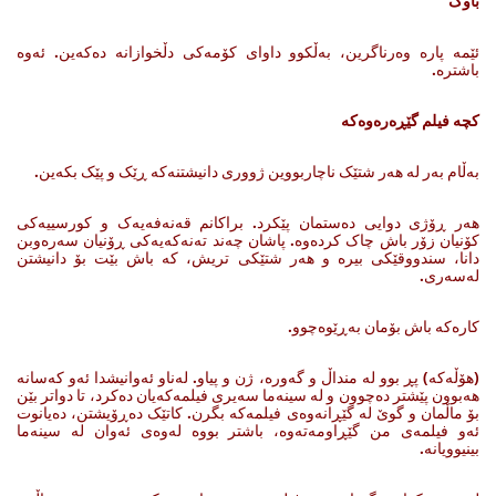
باوک
ئێمه‌ پاره‌ وه‌رناگرین، به‌ڵکوو داوای کۆمه‌کی دڵخوازانه‌ ده‌که‌ین. ئه‌وه‌
باشتره‌.
کچە فیلم گێڕەرەوەکە
به‌ڵام به‌ر له‌ هه‌ر شتێک ناچاربووین ژووری دانیشتنه‌که‌ ڕێک ‌و پێک بکه‌ین.
هه‌ر ڕۆژی دوایی ده‌ستمان پێکرد. براکانم قه‌نه‌فه‌یه‌ک ‌و کورسییه‌کی
کۆنیان زۆر باش چاک کرده‌وه‌. پاشان چه‌ند ته‌نه‌که‌یه‌کی ڕۆنیان سه‌ره‌وبن
دانا، سندووقێکی بیره‌‌ و هه‌ر شتێکی تریش، که‌ باش بێت بۆ دانیشتن
له‌سه‌ری.
کاره‌که‌ باش بۆمان به‌ڕێوه‌چوو.
(هۆڵه‌که‌) پڕ بوو له‌ منداڵ‌ و گه‌وره‌، ژن ‌و پیاو. له‌ناو ئه‌وانیشدا ئه‌و که‌سانه‌
هه‌بوون پێشتر ده‌چوون‌ و له‌ سینه‌ما سه‌یری فیلمه‌که‌یان ده‌کرد، تا دواتر بێن‌
بۆ ماڵمان‌ و گوێ له‌ گێڕانه‌وه‌ی فیلمه‌که‌ بگرن. کاتێک ده‌ڕۆیشتن، ده‌یانوت
ئه‌و فیلمه‌ی من گێڕاومه‌ته‌وه‌، باشتر بووه‌ له‌وه‌ی ئه‌وان له‌ سینه‌ما
بینیوویانه‌.