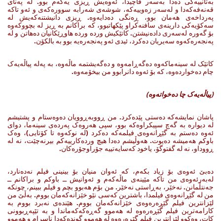
به‌تانییه‌کی ده‌دا به‌سه‌ر قاچیدا، ئه‌وه‌یش ڕیزی یه‌که‌م بوو. له‌ په‌نای
قه‌نه‌فەکەدا و له‌سه‌ر زه‌وییه‌که‌، شوشه‌ی شه‌رابه‌ سووره‌که‌ی‌ و ئه‌و تاکه‌
په‌رداخه‌ی هه‌مان بوو، ڕه‌نگی ده‌دایه‌وه‌. ڕیزی دانیشتنه‌که‌یش له‌
سه‌کۆیه‌کی دارینه‌ی سافنه‌کراو پێکهاتبوو، که‌ براکانم به‌ ڕیز له‌ بچووکه‌وه‌
بۆ گه‌وره‌ له‌سه‌ری داده‌نیشتن. کاتێکیش ورده‌ ورده‌ هاوڕێکانیان ده‌هاتن و له‌
په‌نجه‌ره‌که‌وه‌ سه‌یریان ده‌کرد، ئیدی ئه‌و په‌نجه‌ره‌یه‌ بوو به‌ بالکۆن.
کاتێک له‌ سینه‌ماکه‌وه‌ ده‌گه‌ڕامه‌وه‌ و ده‌گه‌یشتمه‌ ماڵه‌وه‌، به‌ په‌له‌ پیاڵه‌یه‌ک
چام ده‌خوارده‌وه‌، که بۆ ئه‌وه‌ دانرابوو من بیخۆمه‌وه‌.
(
پیاڵەیەک چا دەخواتەوە
)
پاشان نمایشه‌که‌ ده‌ستی پێده‌کرد. من ڕووبه‌ڕوویان ده‌وه‌ستام‌ و پشتیشم
له‌ دیواره‌ به‌ گه‌چ سپیکراوه‌که‌ بوو، سپی هه‌روه‌ک په‌رده‌ی سینه‌ما، دوای
ئه‌وه‌ ده‌ستم به‌ گێڕانه‌وه‌ی فیلمه‌که‌ ده‌کرد (له‌ نوکه‌وه‌ تا کۆتایی)، وه‌ک
باوکم هه‌میشه‌ ده‌یوت. هه‌وڵیشم ده‌دا هیچ ورده‌کارییه‌کم بیرنه‌چێت، نه‌ له‌
ڕووداو، نه‌ له‌ گفتوگۆ، یاخود که‌سایه‌تییه‌ جۆراوجۆره‌کان.
ده‌بێ ئه‌وه‌ی بۆ زیاد بکه‌م، که‌ ئه‌وان منیان بۆ بینینی فیلم نه‌ده‌نارد،
له‌به‌رئه‌وه‌ی من تاکه‌ مێینه‌ی ماڵه‌که‌م ‌و ئه‌وانیش ــ باوکم‌ و براکانم ــ
جه‌نتڵمانن. نه‌خێر، به‌ڕاستی نه‌خێر. من بۆم هه‌بوو بچم ‌و فیلم ببینم، چونکه‌
من له‌ گێڕانه‌وه‌ی فیلمدا، باشترین که‌سی نێو خێزانه‌که‌مان بووم. به‌ڵێ من
لێزانترین فیلم گێڕه‌ره‌وه‌ی خێزانه‌که‌مان بووم. هێنده‌ی نه‌برد بووم به‌
کارامه‌ترین فیلم گێڕه‌ره‌وه‌ له‌ هه‌موو گه‌ڕه‌که‌که‌ماندا و به‌ تێپه‌ڕبوونی
کات، وه‌کوو لێزانترین فیلم گێڕه‌ره‌وه‌ له‌ هه‌موو گونده‌که‌دا ناسرام و هه‌موو