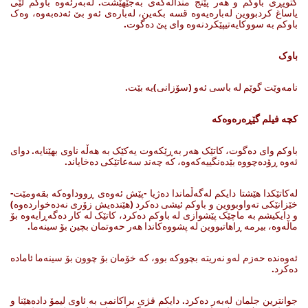
کتوپڕی باوکم و هەر پێنج منداڵەکەی بەجێهێشت. له‌به‌رئه‌وه‌ باوکم لێی
یاساغ کردبووین له‌باره‌یه‌وه‌ قسه‌ بکه‌ین، له‌باره‌ی ئه‌و بێ ئه‌ده‌به‌وه‌، وه‌ک
باوکم به‌ سووکایه‌تیپێکردنه‌وه‌ وای پێ ده‌گوت.
باوک
نامه‌وێت گوێم له‌ باسی ئه‌و (سۆزانی)یه‌ بێت.
کچە فیلم گێڕەرەوەکە
باوکم وای ده‌گوت، کاتێک هەر بەڕێکەوت یه‌کێک به‌ هه‌ڵه‌ ناوی بهێنایه‌. دوای
ئه‌وه‌ ڕۆده‌چووه‌ بێده‌نگییه‌که‌وه‌، که‌ چه‌ند سه‌عاتێکی ده‌خایاند.
له‌کاتێکدا هێشتا دایکم له‌گه‌ڵماندا ده‌ژیا -پێش ئه‌وه‌ی ڕووداوه‌که‌ بقه‌ومێت-
خێزانێکی ته‌واوبووین ‌و باوکم ئیشی ده‌کرد (هێنده‌یش زۆری نه‌ده‌خوارده‌وه‌)
و دایکیشم به‌ ماچێک پێشوازی له‌ باوکم ده‌کرد، کاتێک له‌ کار ده‌گه‌ڕایه‌وه‌ بۆ
ماڵه‌وه‌، بیرمه‌ ڕاهاتبووین له‌ پشووه‌کاندا هه‌ر حه‌وتمان بچین بۆ سینه‌ما.
ئه‌وه‌نده‌ حه‌زم له‌و نه‌ریتە بچووکه‌ بوو، که‌ خۆمان بۆ چوون بۆ سینه‌ما ئاماده‌
ده‌کرد.
جوانترین جلمان له‌به‌ر ده‌کرد. دایکم قژی براکانمی به‌ ئاوی لیمۆ داده‌هێنا و