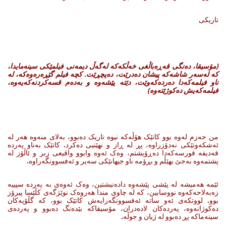
تاریکی
(
مۆسیقا، دەنگی قەڕەباڵغی خەڵکەکە لەگەڵ دیمەنی فیلمێکی سینەمایدا،
کە لەسەر شاشەکە پیشان دەدرێت، ده‌پچڕێت
.
کچە فیلم گێڕەرەوەکە، لە
ناو فیلمەکەدا دەردەکەوێت، دێتە پێشەوە و بەدەم قسەکردنەکەیەوە،
فیلمەکەیش دەکوژێتەوە
)
من حه‌زم له‌وه‌ بوو کاتێک هۆڵه‌که‌ نیوه‌ تاریک ده‌بوو، به‌لای منه‌وه‌ هه‌ر له‌
ئه‌شکه‌وتێکی نه‌دۆزراوه‌، پڕ له‌ ڕاز‌ و نهێنیی ده‌کرد. کاتێک به‌ناو په‌رده‌
قه‌دیفه‌ قورسه‌که‌دا ده‌ڕۆیشتم، وه‌ک ئه‌وه‌ وابوو واقیعی زبر و ئاڵۆز له‌
پشتمه‌وه‌ به‌جێ بهێڵم ‌و بڕۆمه‌ ناو جیهانێکی سه‌یر و ئه‌فسوونگه‌راوه‌.
ئێمه‌ هه‌میشه‌ له‌ پێشی پێشه‌وه‌ داده‌نیشتین، وه‌ک ئه‌وه‌ی به‌ په‌رده‌ سپییه‌
زەبەلاحەکەوە نووسابین‌، که‌ له‌ چاوی مندا هه‌روه‌ک نوێژگه‌ی کڵێسا پیرۆز
بوو. لووتکه‌ی ئه‌و ساته‌ ئه‌فسوونگه‌رایه‌ش کاتێک بوو، که‌ گڵۆپه‌کان
ده‌کوژانه‌وه‌، په‌رده‌کان لاده‌دران، مۆسیقاکە بێده‌نگ ده‌بوو و په‌رده‌ی
سینه‌ماکه‌ پڕ ده‌بوو له‌ ژیان ‌و جوڵه‌.