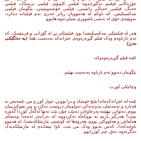
جۆره‌کانی فیلمم ده‌گێڕایەوە‌‌: فیلمی کاوبۆی، فیلمی ترسناک، فیلمی
جه‌نگ، فیلمی خه‌یاڵی زانستی، فیلمی خۆشه‌ویستی. بێگومان فیلمی
مه‌کسیکیش، که‌ باوکم له‌ هه‌موویان زیاتر حه‌زی به‌م فیلمانه‌ ده‌کرد،
به‌وپێیه‌ی خۆی له‌ به‌شی باشووری شیلی-ەوە هاتبوو.
هه‌ر له‌ فیلمێکی مه‌کسیکیشدا بوو، فیلمێکی پڕ له‌ گۆرانی ‌و فرمێسک، که‌
ئه‌م نازناوه‌م وه‌ک فیلم گێڕه‌ره‌وه‌ی خێزانه‌که‌ به‌ده‌ست هێنا.
(
بە دەنگێکی
بەرز
)
کچە فیلم گێڕەرەوەوکە.
بێگومان ده‌بوو ئه‌م نازناوه‌ به‌ده‌ست بهێنم.
وچانێکی کورت
ئێمه‌ له‌ خێزانه‌که‌ماندا پێنج خوشک‌ و برا بووین. چوار کوڕ و من. ئێمه‌یش به‌
قه‌باره‌ و ته‌مه‌نمان په‌یژه‌یه‌کی ته‌واومان دروست ده‌کرد و من بچوکترینیان
بووم. ده‌توانن بیهێننه‌ به‌رچاوتان، ده‌بێت چۆن ‌بێت ته‌نها له‌گه‌ڵ کوڕدا گه‌وره‌
ببیت؟ هه‌رگیز یاریم به‌ بووکه‌ڵه‌ نه‌کردووه‌. له‌ به‌رانبه‌ر ئه‌مه‌دا وه‌ستای
هه‌ڵماتێن‌ و هه‌لووکێن بووم. هه‌روه‌ها له‌ کوشتنی مارمێلکه‌یشدا، له‌ هه‌موو
ناوچه‌کەدا، که‌س نه‌بوو وه‌ک من بێت. ئاوا نیشانه‌م له‌ مارمێلکه‌یه‌ک
ده‌گرته‌وه‌، ته‌ق، ئیتر کوژرابوو.