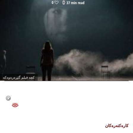
0
37 min read
كچه‌ فیلم گێڕه‌ره‌وه‌كه‌
کارەکتەرەکان