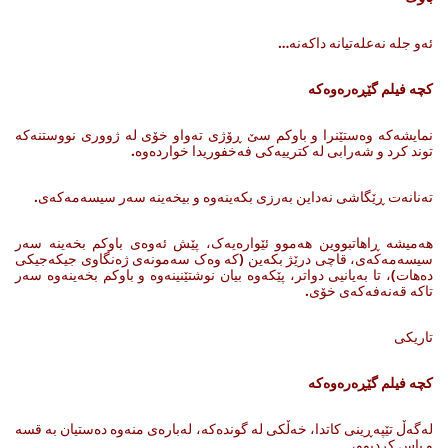
ئەو جلە نەعلەتیانە داکەنە…
کچە فیلم گێڕەرەوەکە
نمایشه‌که‌ وه‌ستێنرا و باوکم سێ ڕۆژی ته‌واو خۆی له‌ ژووری نووستنه‌که‌
توند کرد و شه‌رابی له‌ کترییه‌کی فه‌خفوریدا خوارده‌وه‌.
ته‌نانه‌ت ڕێگاشی نه‌داین به‌رزی بکه‌ینه‌وه ‌و بیخه‌ینه‌ سه‌ر سیسه‌مه‌که‌ی‌.
هه‌میشه‌ ڕاهاتبووین هه‌موو ئێواره‌یه‌ک، پێش ئه‌وه‌ی باوکم بخه‌ینه‌ سه‌ر
سیسه‌مه‌که‌ی، قاچی درێژ بکه‌ین (که‌ وه‌ک سه‌مونه‌ی ژه‌نگاوی جیکه‌جیکی
ده‌هات)، تا به‌یانیی دواتر، پێکه‌وه‌ بیان نوشتێنینه‌وه‌ و باوکم بخه‌ینه‌وه‌ سه‌ر
تاکه‌ قه‌نه‌فه‌که‌ی خۆی.
تاریکی
کچە فیلم گێڕەرەوەکە
له‌گه‌ڵ تێپه‌ڕینی کاتدا، خه‌ڵکی له‌ گونده‌که‌، له‌باره‌ی منه‌وه‌ ده‌ستیان به‌ قسه
‌و باس کردبوو،