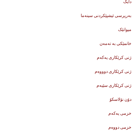
دایک
بەرپرسی ئیشپێکردنی سینەما
میوانێک
خانمێکی بە تەمەن
ژنی کرێکاری یەکەم
ژنی کرێکاری دوووەم
ژنی کرێکاری سێیەم
دۆن نۆلاسکۆ
خزمی یەکەم
خزمی دووەم