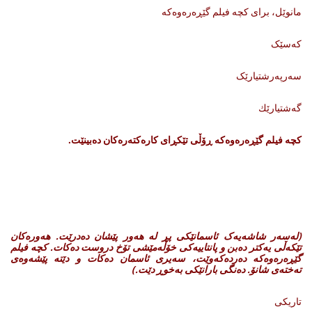
مانوێل، برای کچە فیلم گێڕەرەوەکە
کەسێک
سەرپەرشتیارێک
گه‌شتیارێك
کچە فیلم گێڕەرەوەکە ڕۆڵی تێکڕای کارەکتەرەکان دەبینێت
.
(
لەسەر شاشەیەک ئاسمانێکی پڕ لە هەور پێشان دەدرێت
.
هەورەکان
تێکەڵی یەکتر دەبن و پانتاییەکی خۆڵەمێشی تۆخ دروست دەکات
.
کچە فیلم
گێڕەرەوەکە دەردەکەوێت، سەیری ئاسمان دەکات و دێتە پێشەوەی
تەختەی شانۆ
.
دەنگی بارانێکی بەخوڕ دێت
.
)
تاریکی