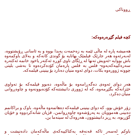
ڕووناکی
کچە فیلم گێڕەرەوەکە
:
هه‌میشه‌ پاره‌ له‌ ماڵی ئێمه‌ بە زەحمەت پەیدا بووە و بە ئاسانی ڕۆیشتووە،
له‌به‌رئه‌وه هەر جارێک فیلمێک بهاتایه‌ بۆ گوندی کانه‌که‌ و به‌لای باوکمه‌وه‌
باش بووایه‌ -ئه‌ویش ته‌نها له‌ ڕێگای ناوی کوڕه‌ ئه‌کته‌ر یاخود خانمه‌ ئه‌کته‌ره‌
سه‌ره‌کییه‌که‌یه‌وه‌- فلس به‌ فلس پاره‌مان کۆده‌کرده‌وه‌ تا به‌شی بلیتی
چوونه‌ ژووره‌وه‌ بکات، دوای ئه‌وه‌ منیان ده‌نارد بۆ بینینی فیلمه‌که‌.
هه‌ر دوای ئه‌وه‌ی ده‌گه‌ڕامه‌وه‌ بۆ ماڵه‌وه‌، ده‌بوو فیلمه‌که‌ بۆ ته‌واوی
خێزانه‌که‌ بگێڕمه‌وه‌، که‌ له‌ ژووری دانیشتنه‌که‌ کۆده‌بوونه‌وه‌ و چاوه‌ڕوانی
منیان ده‌کرد.
زۆر خۆش بوو، که‌ دوای بینینی فیلمه‌که‌ ده‌هاتمه‌وه‌ ماڵه‌وه‌، باوک ‌و براکانمم
ده‌بینی هه‌موویان به‌ په‌رۆشه‌وه‌ چاوه‌ڕوانمن، قژیان شانه‌کردووه‌ و خۆیان
گۆڕیوه‌، به‌ ڕیز دانیشتوون، هه‌روه‌ک له‌ سینه‌ما بن.
باوکم له‌سه‌ر تاکه‌ قه‌نه‌فه‌ یه‌کتاکییه‌که‌ی ماڵه‌که‌مان داده‌نیشت ‌و