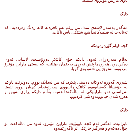
ناوی مارلین مۆنرۆی لێبنێت.
دایک
مه‌گه‌ر به‌سه‌ر لاشه‌ی مندا. من ڕقم له‌و ئافره‌ته‌ کاڵه‌ ره‌نگ زەردەیە‌، که‌
ته‌نانه‌ت له‌ فیلمه‌کانیدا هیچ شتێکی باش ناکات.
کچە فیلم گێڕەرەوەکە
به‌ڵام سه‌ره‌ڕای ئه‌وه‌، دایکم خۆی کاتێک ده‌ڕۆیشت، لاسایی ئه‌وی
ده‌کرده‌وه‌. هه‌روه‌ها پێش ئه‌وه‌ی به‌جێمان بهێڵێت، که‌ بیستی مارلین مۆنرۆ
مردووه‌، به‌درێژایی شه‌و بۆی گریا.
شه‌ڕی گه‌وره‌ ئه‌وکاته‌ ده‌ستی پێکرد، که‌ من له‌دایک بووم. ده‌وترێت باوکم
له‌ خۆشیانا گه‌شابوه‌وه‌ کاتێک زانیبووی سه‌رئه‌نجام کچیان بووه‌. ئێستا
به‌ڕاستی ئه‌و مارلینێکی له‌ ماڵه‌که‌دا هه‌یه‌. به‌ڵام دایکم ڕازی نه‌ببوو و
هه‌ڕه‌شه‌ی جیابوونه‌وه‌شی کردبوو.
دایک
بابزانیت، ئەگەر ئەم کچە ناوبنێیت مارلین مۆنرۆ، ئەوە من ماڵەکەت بۆ
چۆڵ دەکەم و هەرگیز جارێکی تر ناگەڕێمەوە.