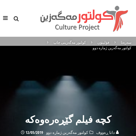
سه‌ره‌تا
فۆلیتۆن
كولتور مه‌گه‌زینی چاپ
كولتور مه‌گه‌زین ژماره‌ دوو
کچه‌ فیلم گێڕه‌ره‌وه‌که‌
دانا ڕه‌ووف
كولتور مه‌گه‌زین ژماره‌ دوو
12/05/2019