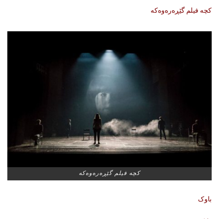
کچە فیلم گێڕەرەوەکە
كچه‌ فیلم گێڕه‌ره‌وه‌كه‌
باوک