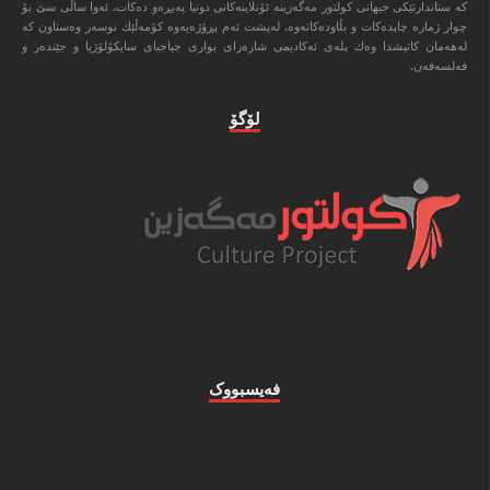
كه‌ ستاندارتێكی جیهانی كولتور مه‌گه‌زینه‌ ئۆنلاینه‌كانی دونیا په‌یڕه‌و ده‌كات. ئه‌وا ‌ساڵی سێ بۆ
چوار ژماره‌ چاپده‌كات و بڵاوده‌كاته‌وه‌. له‌پشت ئه‌م پڕۆژه‌یه‌وه‌ كۆمه‌ڵێك نوسه‌ر وه‌ستاون كه‌
له‌هه‌مان كاتیشدا وه‌ك پله‌ی ئه‌كادیمی شاره‌زای بواری جیاجیای سایكۆلۆژیا و جێنده‌ر و
فه‌لسه‌فه‌ن.
لۆگۆ
فه‌یسبووک