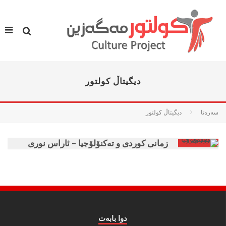
دیگیتاڵ کولتور
سه‌ره‌تا
دیگیتاڵ کولتور
زمانی کوردی و تەکنۆلۆجیا – ئاراس نوری
دوا بابه‌ت