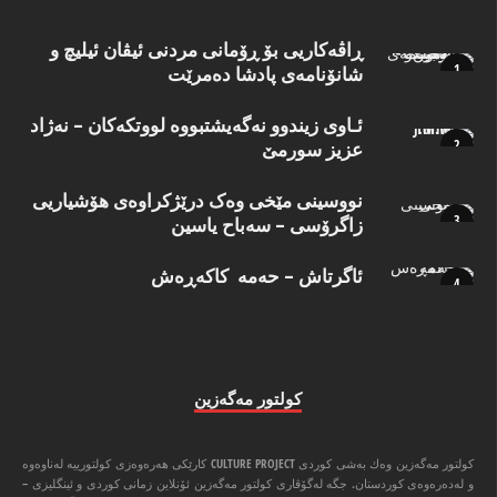
ڕاڤەکاریی بۆ ڕۆمانی مردنی ئیڤان ئیلیچ و
شانۆنامەی پادشا دەمرێت
ئـاوی زیندوو نه‌گه‌یشتبووه‌ لووتكه‌كان – نه‌ژاد
عزیز سورمێ
نووسینی مێخی وەک درێژکراوەی هۆشیاریی
زاگرۆسی – سەباح یاسین
ئاگرتاش – حەمە کاکەڕەش
كولتور مه‌گه‌زین
كولتور مه‌گه‌زین وه‌ك به‌شی كوردی CULTURE PROJECT كارێكی هه‌ره‌وه‌زی كولتورییه‌ له‌ناوه‌وه‌
و له‌ده‌ره‌وه‌ی كوردستان. جگه‌ له‌گۆڤاری كولتور مه‌گه‌زین ئۆنلاین زمانی كوردی و ئینگلیزی –