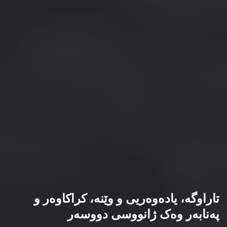
تاراوگە، یادەوەریی و وێنە، کراکاوەر و
پەنابەر وەک ژانووسی دووسەر