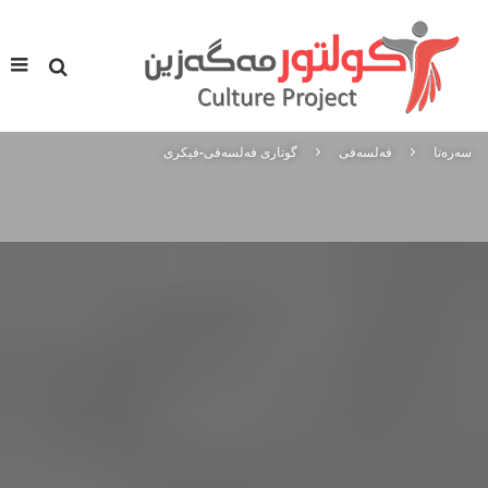
سه‌ره‌تا
فه‌لسه‌فی
گوتاری فەلسەفی-فیکری