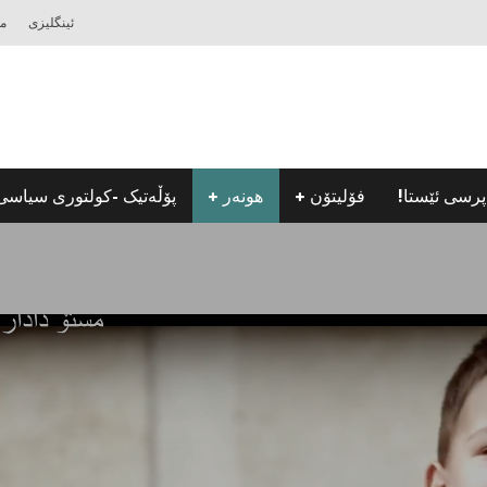
ئینگلیزی
مه
پرسی ئێستا!
فۆلیتۆن
هونه‌ر
پۆڵه‌تیک -كولتوری سیاسی