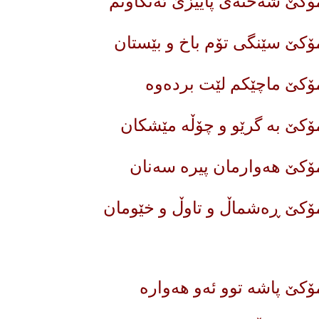
ۆکێ شەختەی پاییزێ ئەنگاوتم
ۆکێ سێنگی تۆم باخ و بێستان
ۆکێ ماچێکم لێت بردەوە
ۆکێ بە گرێو و چۆڵە مێشکان
ۆکێ هەوارمان پیرە سەنان
مۆکێ ڕەشماڵ و تاوڵ و خێومان
ۆکێ پاشە توو ئەو هەوارە