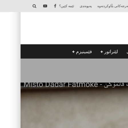
‌رجه‌كانی بڵاوكردنه‌وه‌
په‌یوه‌ندی
ئێمه‌ كێین؟
لێتراتور
فێمینیزم