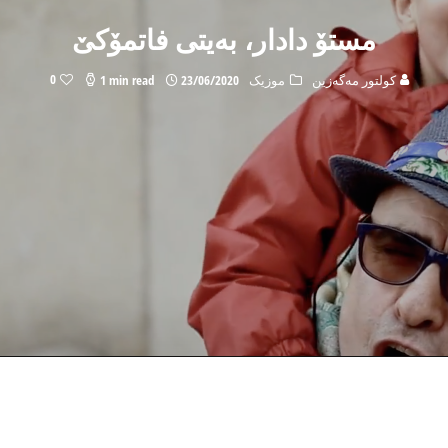
مستۆ دادار، به‌یتی فاتمۆكێ
0
كولتور مه‌گه‌زین
موزیک
23/06/2020
1 min read