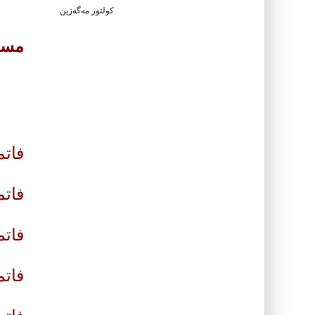
كولتور مه‌گه‌زین
مستۆ
فاتم
فاتم
فات
فاتم