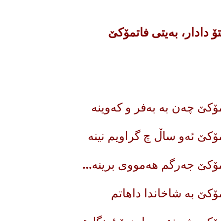
 دادار، به‌یتی فاتمۆكێ
ۆکێ چەن بە بەفر و کەوینە
ۆکێ ئەو ساڵ چ گراویم نینە
مۆکێ جەرگم هەمووی برینە…
ۆکێ بە شاخاندا داهاتم