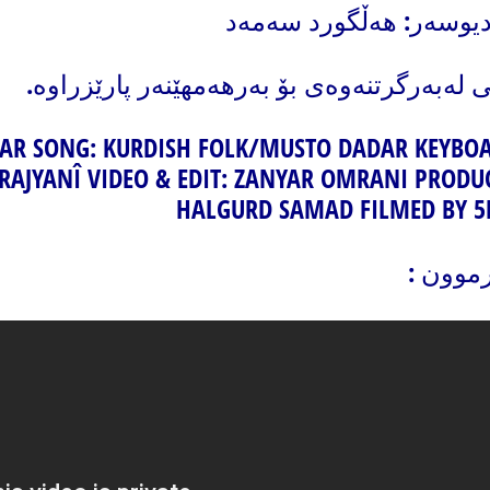
دیوسەر: هەڵگورد سەمەد
 لەبەرگرتنەوەی بۆ بەرهەمهێنەر پارێزراوە.
DAR SONG: KURDISH FOLK/MUSTO DADAR KEYBOA
RAJYANÎ VIDEO & EDIT: ZANYAR OMRANI PRODU
HALGURD SAMAD FILMED BY 5
رموون :