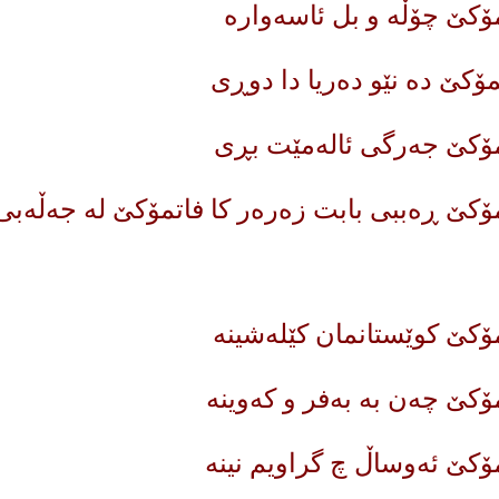
ۆکێ چۆڵە و بل ئاسەوارە
ۆکێ دە نێو دەریا دا دوڕی
مۆکێ جەرگی ئالەمێت بڕی
ۆکێ ڕەببی بابت زەرەر کا فاتمۆکێ لە جەڵەب
ۆکێ کوێستانمان کێلەشینە
ۆکێ چەن بە بەفر و کەوینە
ۆکێ ئەوساڵ چ گراویم نینە