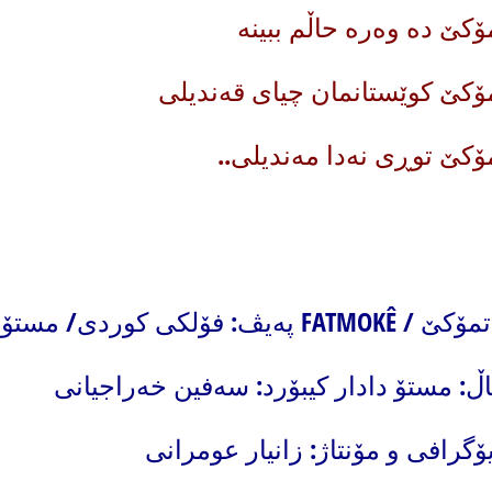
ۆکێ دە وەرە حاڵم ببینە
ۆکێ کوێستانمان چیای قەندیلی
ۆکێ توڕی نەدا مەندیلی..
/ FATMOKÊ پەیڤ: فۆلکی کوردی/ مستۆ دادار
ڵ: مستۆ دادار کیبۆرد: سەفین خەراجیانی
ۆگرافی و مۆنتاژ: زانیار عومرانی