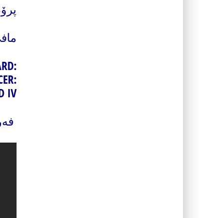
پرۆ
مافی
RD:
CER:
D IV
فه‌