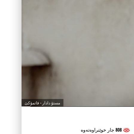
مستۆ دادار - فاتمۆكێ
808 جار خوێنراوه‌ته‌وه