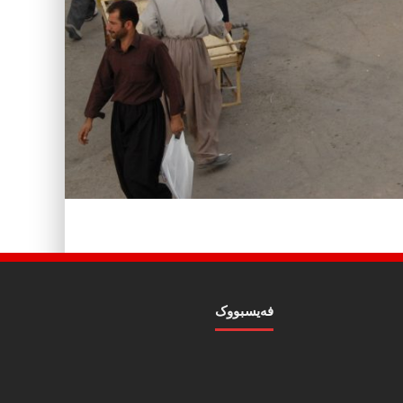
فه‌یسبووک