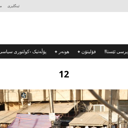
ئینگلیزی
مه
پرسی ئێستا!
فۆلیتۆن
هونه‌ر
پۆڵه‌تیک -كولتوری سیاسی
12