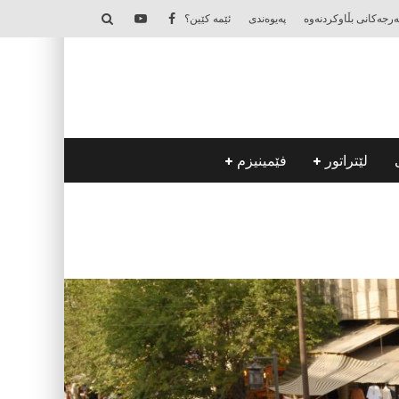
‌رجه‌كانی بڵاوكردنه‌وه‌
په‌یوه‌ندی
ئێمه‌ كێین؟
لێتراتور
فێمینیزم