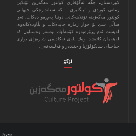
كوردستان. جگه‌ له‌گۆڤاری كولتور مه‌گه‌زین ئۆنلاین
زمانی كوردی و ئینگلیزی – كه‌ ستاندارتێكی جیهانی
كولتور مه‌گه‌زینه‌ ئۆنلاینه‌كانی دونیا په‌یڕه‌و ده‌كات. ئه‌وا
‌ساڵی سێ بۆ چوار ژماره‌ چاپده‌كات و بڵاوده‌كاته‌وه‌.
له‌پشت ئه‌م پڕۆژه‌یه‌وه‌ كۆمه‌ڵێك نوسه‌ر وه‌ستاون كه‌
له‌هه‌مان كاتیشدا وه‌ك پله‌ی ئه‌كادیمی شاره‌زای بواری
جیاجیای سایكۆلۆژیا و جێنده‌ر و فه‌لسه‌فه‌ن.
لۆگۆ
سه‌ره‌تا