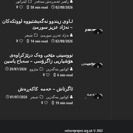
زاهیر عه‌به‌ڕه‌ش سه‌فه‌ر
لێتراتور
0
58 min read
02/08/2026
ئـاوی زیندوو نه‌گه‌یشتبووه‌ لووتكه‌كان
– نه‌ژاد عزیز سورمێ
نه‌ژاد عه‌زیز سورمێ
شیعر
0
14 min read
02/08/2026
نووسینی مێخی وەک درێژکراوەی
هۆشیاریی زاگرۆسی – سەباح یاسین
كولتور مه‌گه‌زین
مێژوو
29/07/2026
0
6 min read
ئاگرتاش – حەمە کاکەڕەش
كولتور مه‌گه‌زین
شیعر
01/07/2026
0
19 min read
2022 © cultureproject.org.uk