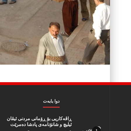
دوا بابه‌ت
ڕاڤەکاریی بۆ ڕۆمانی مردنی ئیڤان
ئیلیچ و شانۆنامەی پادشا دەمرێت