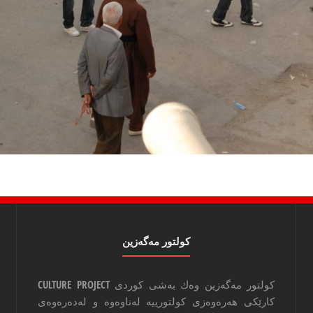
كولتور مه‌گه‌زین
كولتور مه‌گه‌زین وه‌ك به‌شی كوردی CULTURE PROJECT
كارێكی هه‌ره‌وه‌زی كولتورییه‌ له‌ناوه‌وه‌ و له‌ده‌ره‌وه‌ی