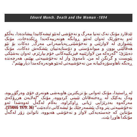
Edvard Munch، Death and the Woman -1894
ئێدڤارد مۆنک نەک تەنیا مەرگ و نەخۆشی لەنێو ئیشەکانیدا پیشاندەدا، بەڵکو
ئەو بەجۆرێک ئەوان لەنێو ڕوانگە هونەرییەکەیدا ڕێکدەخات. مۆنک
پێشوازی لە لاوازێتی و نەخۆشێتی_پەیامبەرانی مەرگ_ دەکات بۆ نێو
هەڤاڵێتی بوون و میواندۆستی و دۆستایەتییان پێشکەش دەکات. مۆنک
دەبێژێ: ”گەرەکە من لاوازێتییە فیزیکییەکانی خۆم بپارێزم، ئەوان بەشێکی
پێویست و گرنگن لە من. نامەوێ واز لە نەخۆشییەتی بهێنم، هەرچەندە
ڕەنگە ناهاوسۆزەکییانە من نەخۆشییەتی لەنێو هونەرەکەمدا دیاربهێنم”.
لە ڕاستیدا، مۆنک ئەوانی بۆ نزیکترین هاوبەشی هونەری خۆی وەرگۆڕیوە.
وەک یەکێک لە ڕەخنەڤانان تێبینی کردووە، مۆنک ”لەلایەن هزرۆکەی
مەرگەوە بەدرێژایی ژیانی ڕاوکراوە، بەڵام لەگەڵ ئەوەشدا ئەو
نەخۆشییەتی پتر وەک پێشمەرجێك بۆ ئیشەکانی دادەنێت” (STANG 1979: 36).
مۆنتاین کە جەستەیەکی لاواز و نەخۆشی هەبووە، ناتوانێ زۆر لەگەڵ
مۆنکدا هاوڕا بێت.