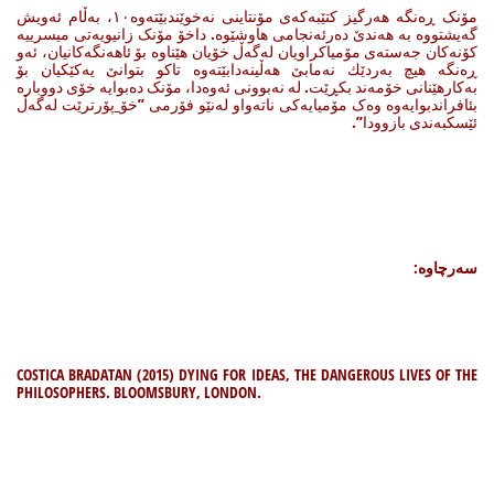
مۆنک ڕەنگە هەرگیز کتێبەکەی مۆنتاینی نەخوێندبێتەوە١٠، بەڵام ئەویش
گەیشتووە بە هەندێ دەرئەنجامی هاوشێوە. داخۆ مۆنک زانیویەتی میسرییە
کۆنەکان جەستەی مۆمیاکراویان لەگەڵ خۆیان هێناوە بۆ ئاهەنگەکانیان، ئەو
ڕەنگە هیچ بەردێك نەمابێ هەڵینەدابێتەوە تاکو بتوانێ یەکێکیان بۆ
بەکارهێنانی خۆمەند بکڕێت. لە نەبوونی ئەوەدا، مۆنک دەبوایە خۆی دووبارە
بئافراندبوایەوە وەک مۆمیایەکی ناتەواو لەنێو فۆرمی ”خۆ_پۆرترێت لەگەڵ
ئێسکبەندی بازوودا”.
سەرچاوە:
COSTICA BRADATAN (2015) DYING FOR IDEAS, THE DANGEROUS LIVES OF THE
PHILOSOPHERS. BLOOMSBURY, LONDON.