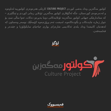
كولتور مه‌گه‌زین وه‌ك به‌شی كوردی CULTURE PROJECT كارێكی هه‌ره‌وه‌زی كولتورییه‌ له‌ناوه‌وه‌
و له‌ده‌ره‌وه‌ی كوردستان. جگه‌ له‌گۆڤاری كولتور مه‌گه‌زین ئۆنلاین زمانی كوردی و ئینگلیزی –
كه‌ ستاندارتێكی جیهانی كولتور مه‌گه‌زینه‌ ئۆنلاینه‌كانی دونیا په‌یڕه‌و ده‌كات. ئه‌وا ‌ساڵی سێ بۆ
چوار ژماره‌ چاپده‌كات و بڵاوده‌كاته‌وه‌. له‌پشت ئه‌م پڕۆژه‌یه‌وه‌ كۆمه‌ڵێك نوسه‌ر وه‌ستاون كه‌
له‌هه‌مان كاتیشدا وه‌ك پله‌ی ئه‌كادیمی شاره‌زای بواری جیاجیای سایكۆلۆژیا و جێنده‌ر و
فه‌لسه‌فه‌ن.
لۆگۆ
فه‌یسبووک