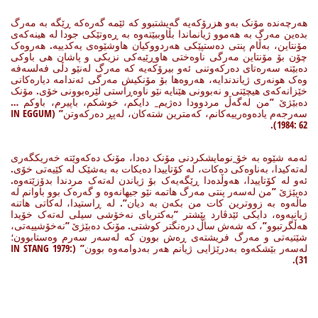
هەرچەندە مۆنک بەو هزرۆکەیە گەیشتبوو کە ئێمە گەرەکە ڕێگە بە مەرگ
بدەین مەرگ بە هەموو ژیانماندا بڵاوببێتەوە بە ڕەوتێکی جودا لە هینەکەی
مۆنتاین، بەڵام پنتی دەستپێکی هەردووکیان هاوشێوەی یەکدییە. هەروەک
چۆن بۆ مۆنتاین مەرگی ناوەختی هاوڕێیەکی نزیکی و پاشان هی باوکی
دەبێتە سەرەتای دەرکەوتنی ئەو بیرۆکەیە کە مەرگ لەنێو دڵی فەلسەفە
وەک هونەری ژیاندندایە، هەروەها بۆ مۆنکیش مەرگی ئەندامە دیارەکانی
خێزانەکەی هیچێتی و نەبوونی هێنایە نێو ناوەڕاستی لێرەبوونی خۆی. مۆنک
دەبێژێ ”من لەگەڵ مردوودا دەژیم_ دایکم، خوشکم، باپیرم، باوکم …
سەرجەم یادەوەرییەکانم، کەمترین شتەکان، لەپڕ دەرکەوتن” (IN EGGUM
1984: 62).
ئەمە شێوە بە خۆ_نومایشکردنی مۆنک دەدا، مۆنک دەکەوێتە خەریکگەری
لەتەکیدا، بەناوەکی دەکات، لە کۆتاییدا دەیکات بە بەشێک لە کێیەتی خۆی.
ئەو لە کۆتاییدا، هەوڵدەدا ڕێگەیەک بۆ ژیاندن لەتەک مردندا بدۆزێتەوە.
دەبێژێ ”من لەسەر پنتی مەرگ هاتمە نێو جیهانەوە و گەرەک بوو باوانم لە
ماڵەوە بە زووترین کات من بکەن بە دیان”. لە ڕاستیدا، لەکاتی هاتنە
ژیانیەوە، دایکی ئێدڤارد پێشتر ”بەکتریای نەخۆشی سیلی لەتەک خۆیدا
هەڵگرتبوو”، کە شەش ساڵ درەنگتر کوشتی. مۆنک دەبێژێ ”نەخۆشییەتی،
شێتیەتی و مەرگ فریشتەی ڕەش بوون کە لەسەر سەرم وەستابوون؛
لەسەر بێشکەوە بەدرێژایی ژیانم هەر بەدوامەوە بوون” (IN STANG 1979:
31).