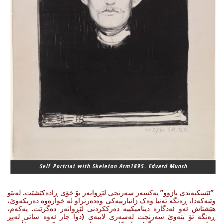
Self_Portriat with Skeleton Arm1895، Edvard Munch
”ئێسکبەندی بازوو” یەکسەر سەرنجی لێڕوانەر بۆ خۆی ڕادەکێشێت. لەنێو
وێنەکەدا، ڕەنگە تەنیا وەک زانیارییەکی وەدەرنراو لە خوارەوە دەربکەوێ،
هێشتاش ئەو ئەدگارە دینامیکییە دەرککردنی لێڕوانەر دەگرێت. یەکەم،
ڕەنگە تۆ بتەوێ سەرنجت لەسەری لاببەی (دوا جار ئەوە ساتی لەپڕ