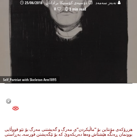
نه‌به‌ز سه‌مه‌د
دۆسیه‌ی کۆستیکا براداتان
25/06/2018
0
5 min read
Self_Portriat with Skeleton Arm1895
هزرۆکەی مۆنتاین بۆ ”ماڵیکردن”ی مەرگ و گەیشتنی مەرگ بۆ نێو قووڵایی
بوونمان ڕەنگە هێشتاش وەها دەربکەوێ کە بۆ تێگەیشتن قورسە. بەڕاستی