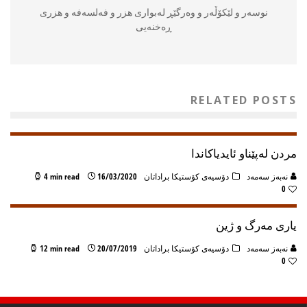
نوسه‌ر و لێكۆڵه‌ر و وه‌رگێڕ له‌بواری هزر و فه‌لسه‌فه‌ و هزری
ڕه‌خنه‌یی
RELATED POSTS
مردن لەپێناو ئایدیاکاندا
نه‌به‌ز سه‌مه‌د
دۆسیه‌ی کۆستیکا براداتان
16/03/2020
4 min read
0
یاری مەرگ و ژین
نه‌به‌ز سه‌مه‌د
دۆسیه‌ی کۆستیکا براداتان
20/07/2019
12 min read
0