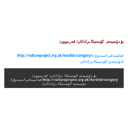
بۆ دۆسیه‌ی کۆستیکا براداتان؛ فه‌رموون:
http://cultureproject.org.uk/kurdish/category/فه‌لسه‌فی/سندوق/
دۆسیه‌ی-کۆستیکا-براداتان/
بۆ دۆسیه‌ی کۆستیکا براداتان؛ فه‌رموون:
http://cultureproject.org.uk/kurdish/category/فه‌لسه‌فی/سندوق/
دۆسیه‌ی-کۆستیکا-براداتان/