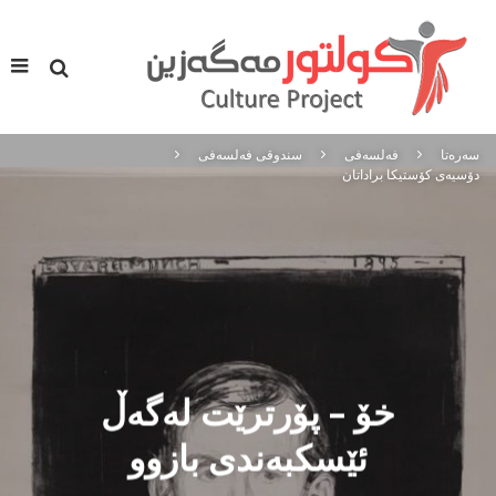
سه‌ره‌تا
فه‌لسه‌فی
سندوقی فەلسەفی
دۆسیه‌ی کۆستیکا براداتان
خۆ – پۆرترێت لەگەڵ
ئێسکبەندی بازوو