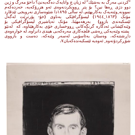
”کردنی مەرگ بە بەشێك” لە ژیان چ واتایەک دەگەیەنێ؟ داخۆ مەرگ و ژین
دوو دژی ڕەها نین؟ بۆ پتر ڕوونکردنەوەی ئەو هزرۆکەیە، حەزدەکەم
نموونە_وێنەیەک بەکاربهێنم. لە ساڵی ١٨٩٥دا شێوەسازی نەرویجی ئێدڤارد
مۆنک (١٨٦٣_١٩٤٤) لیسۆگرافێکی بەناوی (خۆ- پۆرترێت لەگەڵ
ئێسکبەندی بازوو) بەرهەمهێنا. مۆنک تەپاشیری لیسۆگرافیکی بۆ
وێنەکێشانی ئەدگارە گرنگەکانی ڕووخساری خۆی بەکارهێناوە، کە لەنێو
پشته‌ وێنه‌یه‌كی ڕەشی فڵچەکاری مەرەکەبی هیندی دانراوە. لە خوارەوەی
داڕشتنەکە، وەستان بەئاسۆیی لەسەر وێنەکە، دەست و بازووی
شۆڕکردۆتەوە_ ئەوەیە ئێسکبەندەکەیان٧.