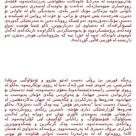
بێداربوونەوەیە لە مەرگ). چاوەکانت بەهێواشی بەرزدەکەیتەوە، فڵچەی
ڕووخساری شێوەسازەکە، تەنانەت بۆ ماوەیەک لەسەری دەوەستی. تۆ
ناتوانی چاوە تیژەکانی مۆنک لەبیر بکەی، بەبێدەنگی چاو لە چاوانی تۆ
دەبڕن. هەرچەندە پێش ئەوەی تۆ بزانی، تۆ خۆت لە ڕوانین لە ئێسکبەند و
دەستی مۆنک دەدۆزیتەوە. ئەو ئێسکە ڕووتانە دەبن بە سەرنجێکی گەورەی
لیسیۆگرافەکە کە نەشیاوی لێ دەربازبوونن. تاکو ئێستا هۆشت تەواو
وێنەکەی پرۆسێسکردووە بۆ پەیوەستکردنی باکگراوندە تاریکەکەی لەگەڵ
ناوەوەی تابوتەکە. ئەوە لە خۆڕا نییە کە مێژووناسانی هونەر دەبێژن ئەو
داڕشتنە لە فۆرمی قاڵبی گۆڕدایە٨.
ڕەنگە قورس بێ ڕۆڵی دەست لەنێو مێژوو و ئۆنتۆلۆگیی مرۆڤدا
هەڵبزنێنین. پتر لەوەی ئێمە چین (نەک تەنیا لە ڕووی توێکارییەوە، بەڵکو لە
ڕووی توانستی زانینمەندێتیشمانەوە) بەهۆی دەستەوەیە. ئێمە دەستمان بۆ
کردارنواندن بەسەر جیهاندا، بۆ پتەوکردنی پێگەی خۆمان پەیوەست بە
جیهانەوە، هەروەها بۆ دەرککردن و تێگەیشتن لە جیهان بەکاردەهێنین. لە
ڕاستیدا، دەست تەنیا ”پەنجەرەی هۆش” نییە وەک کانت دەبێژێ٩، بەڵکو
هەروەها گۆزارشتێکی دیاری هۆشە، باشترین ڕێگەی ڕوونکردنەوە و
دیارهێنانی هۆشە. پەیوەندی ئاڵۆزی نێوان ئەو دووانە دواتر لەلایەن
پسیکۆلۆگ، فێنۆمێنۆلۆگ، و زانایانی کۆگنیتیڤ لێی کۆڵراوەتەوە. لە
ڕوانگەی پەرەسەندنەوە، دەست وەک گرنگترین و پێشکەوتووترین
ئامرازی مرۆڤ دەبینرێ کە پەرەیسەندووە_ پرۆسەکە بەتەواوی لە هەمان
کاتدا ڕوویداوە کە لە بەرانبەردا دەست ئەوانی هێناوەتە نێو بوونی