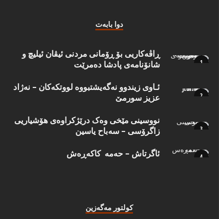
دوا بابه‌ت
ڕاڤەکاریی بۆ ڕۆمانی مردنی ئیڤان ئیلیچ و
شانۆنامەی پادشا دەمرێت
ئـاوی زیندوو نه‌گه‌یشتبووه‌ لووتكه‌كان – نه‌ژاد
عزیز سورمێ
نووسینی مێخی وەک درێژکراوەی هۆشیاریی
زاگرۆسی – سەباح یاسین
ئاگرتاش – حەمە کاکەڕەش
كولتور مه‌گه‌زین