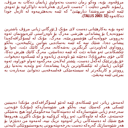
مرۆڤەوە. بۆیە، وەکو زمان دەست بەتەواوی ژیانمان دەکات بە مرۆڤ.
ڕایمۆند تالیس دەڵێت : ”دەست ئامرازی هەڵزناندنە داواکراوە بۆ ئەوەی
ئێمە لەنێو سروشتدا دیاربهێنێ” کە ئێمە بەبەهێزییەوە لە ئاژەڵ جودا
دەکاتەوە (TALLIS 2003: 32).
ئەوە بۆیە بەکارهێنانی دەست لای مۆنک (_ئۆرگانی ژیانی مرۆڤ باشترین
نموونەیە_) بۆ پیشاندانی هێرشی مەرگ بۆ ناوەڕاستی لێرەبوونمان ئەوە
بەڕوونی جووڵەیەکی هۆشسوڕمێنە. مەرگ، مۆنک لە لیسۆگرافەکەیدا
پیشانی دەدا، شتێك نییە کە ئێمە بەسادەیی بتوانین ڕێکیبخەین، بەڵکو
ڕووداوی لەناوبردنی گرنگترین بەشەکانە. مەرگ کاتێك دێت، ئەوا بۆ
تێکشکاندنی ئەو شتانە دێت کە ئێمە دەناسێنن. مەرگ کاتێك هێرش دەکا،
کاتی خۆی بەفیڕۆنادا: دەچێتە نێو ناوەندی ژیانەوە و لە ئێسکەوە دەیخوات.
خۆ_پۆرترێتێک لەگەڵ دەست، پێشتر لەلایەن مەرگەوە تەواو خوراوە، ئەوە
کۆتایی ژیانمان لە تێکشکاوترین باریدا پیشاندەدا. ئەو وێنەیە بەتەنیا زۆر
ڕوونتر و کاریگەرتر لە سیستەمێکی فەلسەفەیی دەتوانێ سەبارەت بە
بمرێتی ئێمە بپەیڤێ.
لەمەش زیاتر، ئەو ئێسکانەی ئێمە لەنێو لیسۆگرافەکەی مۆنکدا دەیبینین
ئێسکی هەر کەسێك نییە، بەڵکو هی شێوەسازەکە (مۆنک) خۆیەتی.
سەرجەم ژیانی شێوەسازەکە لە دەستەکانیدا مەحکومکراوە: هیچ بەشێکی
جەستەی، جگە لە چاوەکانی، ئەو ڕۆڵە کرۆکییە بۆ مۆنک ناگێڕن. هەروەها
هیچ شتێك لە دەستەکانی زیاتر لەوەوە نزیک نییە. لەمەوە من دەبێژم؛ بۆ
هەر شێوەسازێك گەرەکە دەست بەرجەستەبوونی پەیوەستبوونێکی تایبەتی