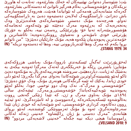
بێت: شێوەساز دەتوانێ نهێنییەکان لە خەڵك بشارێتەوە، تەنانەت لە هاوڕێ
نزیکەکان و خۆشەویستانی، بەڵام هەرگیز ناتوانێ لە دەستەکانی بشارێتەوە.
گەرەکە متمانەیەکی هەمەکی لە نێوانیاندا هەبێت. هەروەک شێوەسازەکە
باش دەزانێ، ناڕاستگۆییەک لەلایەن دەستیەوە دەبێ بە ناڕاستگۆییەکی
تەواو. هەرچەندە مۆنک دەستی شێوەسازەکەی هەڵدەبژێرێ وەک
پەنجەرەیەک کە بەڕێیەوە مەرگ دەچێتە نێو وێنەکەوە. ئەنجامەکە
هۆشسوڕمێنەرانە تەنیا خۆ- پۆرترێتێکی ڕەسەن نییە، بەڵکو بە جۆرێك
پۆرترێتی خودی نامۆیەتی و نەشیاوی ڕوونکردنەوەیە: نائاشناترین و
خۆمەندترین پەیوەندییان پێکەوە هەیە. مۆنک جارێکیان دەبێژێ؛ ”من ناتوانم
بڕوا بکەم کە مەرگ وەها لێدەربازبوونی نییە، وەها لە دەستەوە نزیکە” (IN
STANG 1979: 34).
لە
خۆ_پۆرترێت لەگەڵ ئێسکبەندی بازوودا،
مۆنک بەباشی هزرۆکەکەی
مۆنتاین: باشترین ڕێگە بۆ خەریکگەری لەتەک مەرگدا ئەوەیە بیکەی بە
بەشێک لە ژیانت، دیاردەهێنێ. سروشتە هونەرییەکەی پاڵ بە مۆنکەوە دەنێ
تاکو لەنێو پێشبینینەکراوترین شوێنەکاندا بەدوای مەرگدا بگەڕێ: لەنێو دڵی
خودی ژیاندا. یەکێك لە تێمە گرنگەکانی هونەری مۆنک، وەک خۆی دەبێژێ؛
”خۆشەویستی و مەرگ”ە، نەک وەک دوو توخمی جودا، بەڵکو لەنێو
پەیوەندییە نێویەکییەکەیاندا: خۆشەویستی_و_مەرگ. ئیشەکەی ساڵی
١٨٩٤ی مۆنک بەناوی
مەرگ و ژن
، کە تێیدا ژنێکی گەنجی ڕووت
بەئاڵوشەوە ئێسکەپەیکەرەکە ڕادەمووسێ و لە ئامێزدەگرێ، ئەو ئیدێیە
ڕوون دەکاتەوە. کرداری خۆشەویستی، لەو شوێنەدایە کە خودی ژیان تێیدا
سەرچاوەدەگرێ، ئەوە بۆ مۆنک ئەزموونێکی کوشندەیە. لەنێو بڕوای
هێنانەدی ”مەرگ دەستی بۆ ژیان ڕاکێشاوە” خەنینی ژنەکە لەکاتی
ڕامووساندا هیچی دیکە نییە جگەلە ”خەنینی لاشەیەکی مردوو” (IN
VELSAND 2010: 9).