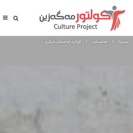
سه‌ره‌تا
فه‌لسه‌فی
گوتاری فەلسەفی-فیکری