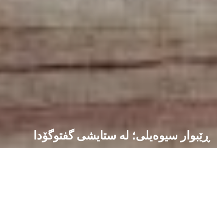
ڕێبوار سیوەیلی؛ لە ستایشی گفتوگۆدا
كولتور مه‌گه‌زین
گوتاری فەلسەفی-فیکری
29/01/2023
0
3 min read
تابلۆی زەیتی؛ پلاتۆی پیر لەگەڵ ئەرستۆی گەنج - ئەکادیمیای یۆنانی