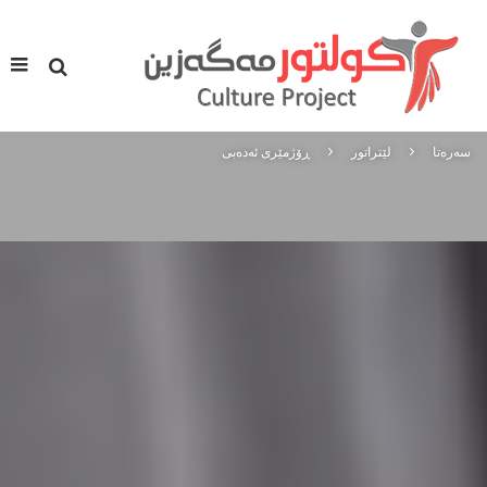
سه‌ره‌تا
لێتراتور
ڕۆژمێری ئەدەبی