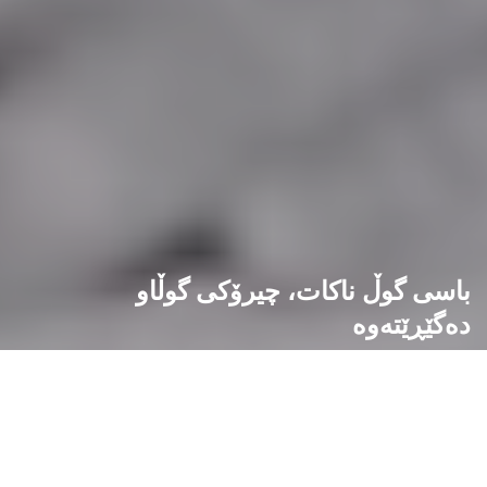
باسی گوڵ ناکات، چیرۆکی گوڵاو
دەگێڕێتەوە
كولتور مه‌گه‌زین
ڕۆژمێری ئەدەبی
04/03/2025
2 min read
0
فەرهاد شاکەلی
ڕۆژمێری ئەدەبی