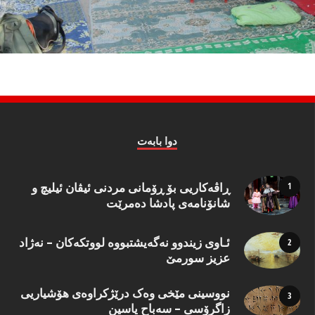
دوا بابه‌ت
ڕاڤەکاریی بۆ ڕۆمانی مردنی ئیڤان ئیلیچ و
شانۆنامەی پادشا دەمرێت
ئـاوی زیندوو نه‌گه‌یشتبووه‌ لووتكه‌كان – نه‌ژاد
عزیز سورمێ
نووسینی مێخی وەک درێژکراوەی هۆشیاریی
زاگرۆسی – سەباح یاسین