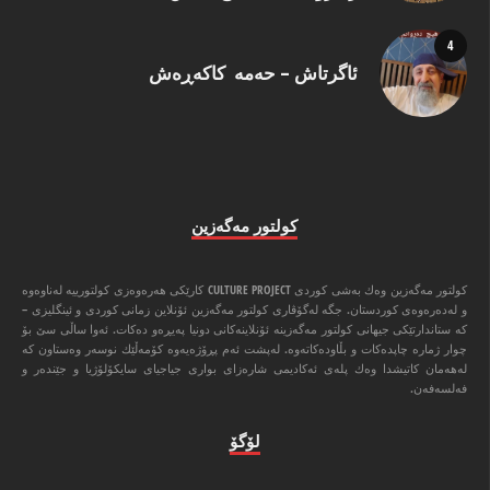
ئاگرتاش – حەمە کاکەڕەش
كولتور مه‌گه‌زین
كولتور مه‌گه‌زین وه‌ك به‌شی كوردی CULTURE PROJECT كارێكی هه‌ره‌وه‌زی كولتورییه‌ له‌ناوه‌وه‌
و له‌ده‌ره‌وه‌ی كوردستان. جگه‌ له‌گۆڤاری كولتور مه‌گه‌زین ئۆنلاین زمانی كوردی و ئینگلیزی –
كه‌ ستاندارتێكی جیهانی كولتور مه‌گه‌زینه‌ ئۆنلاینه‌كانی دونیا په‌یڕه‌و ده‌كات. ئه‌وا ‌ساڵی سێ بۆ
چوار ژماره‌ چاپده‌كات و بڵاوده‌كاته‌وه‌. له‌پشت ئه‌م پڕۆژه‌یه‌وه‌ كۆمه‌ڵێك نوسه‌ر وه‌ستاون كه‌
له‌هه‌مان كاتیشدا وه‌ك پله‌ی ئه‌كادیمی شاره‌زای بواری جیاجیای سایكۆلۆژیا و جێنده‌ر و
فه‌لسه‌فه‌ن.
لۆگۆ