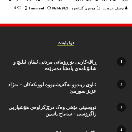
0
یوسف عزەدین
هونه‌ری گێڕانه‌وه
30/04/2026
1 min read
دوا بابه‌ت
ڕاڤەکاریی بۆ ڕۆمانی مردنی ئیڤان ئیلیچ و
شانۆنامەی پادشا دەمرێت
ئـاوی زیندوو نه‌گه‌یشتبووه‌ لووتكه‌كان – نه‌ژاد
عزیز سورمێ
نووسینی مێخی وەک درێژکراوەی هۆشیاریی
زاگرۆسی – سەباح یاسین