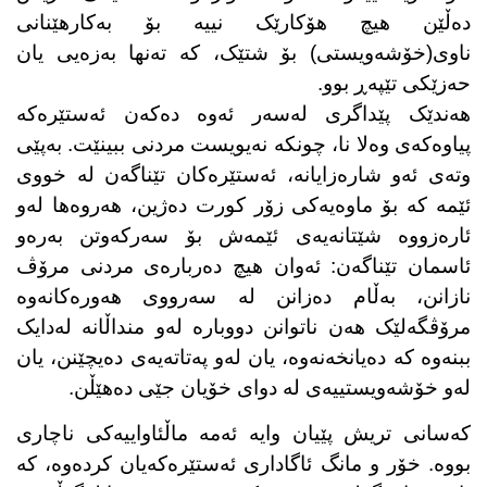
دەڵێن هیچ هۆکارێک نییە بۆ بەکارهێنانی
ناوی(خۆشەویستی) بۆ شتێک، کە تەنها بەزەیی یان
حەزێکی تێپەڕ بوو
.
هەندێک پێداگری لەسەر ئەوە دەکەن ئەستێرەکە
پیاوەکەی وەلا نا، چونکە نەیویست مردنی ببینێت. بەپێی
وتەی ئەو شارەزایانە، ئەستێرەکان تێناگەن لە خووی
ئێمە کە بۆ ماوەیەکی زۆر کورت دەژین، هەروەها لەو
ئارەزووە شێتانەیەی ئێمەش بۆ سەرکەوتن بەرەو
ئاسمان تێناگەن: ئەوان هیچ دەربارەی مردنی مرۆڤ
نازانن، بەڵام دەزانن لە سەرووی هەورەکانەوە
مرۆڤگەلێک هەن ناتوانن دووبارە لەو منداڵانە لەدایک
ببنەوە کە دەیانخەنەوە، یان لەو پەتاتەیەی دەیچێنن، یان
لەو خۆشەویستییەی لە دوای خۆیان جێی دەهێڵن
.
کەسانی تریش پێیان وایە ئەمە ماڵئاواییەکی ناچاری
بووە. خۆر و مانگ ئاگاداری ئەستێرەکەیان کردەوە، کە