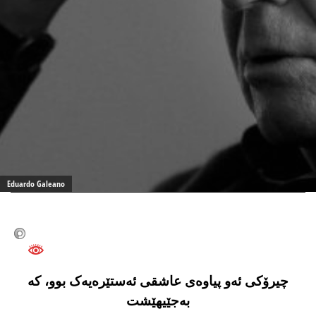
0
Eduardo Galeano
چیرۆکی ئەو پیاوەی عاشقی ئەستێرەیەک بوو، کە
بەجێیهێشت