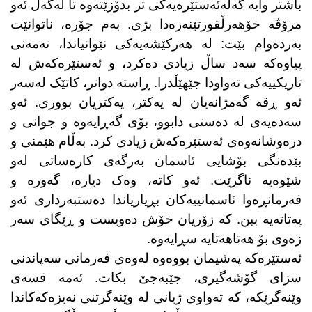
باشتر وایە گەلەئەستێرەیەکی تر بدۆزێتەوە تا لەگەڵ ئەو
مرۆڤە خۆهەرڵقورتێنەرەدا بژی. بەم جۆرە، ناتوانێت
بەردەوام بێت: لە هەرکێشەیەکی نێوانیاندا، تەمەنی
پیاوەکە سەد ساڵ زیادی دەکرد، و ئەستێرەکەش لە
تاریکییەکی تەواودا جێهێڵدرا. ڕاستە دواتر، کاتێک لەسەر
ئەو ڕقە گەمژانەیان لە یەکتر، یەکتریان بووری
.
ئەو
سەدەیەی لە دەستی دابوو، بۆی گەڕایەوە و جوانی و
درەوشانەوەی ئەستێرەکەش زیادی کرد. بەڵام هێمنی و
بێدەنگی بۆشایی ئاسمان بەرگەی کارەساتی لەو
شێوەیە ناگرێت. ئەو کاتە، وەک دیارە، گەورە و
فەرمانڕەوا ئاسمانییەکان بڕیاریاندا دەستبەرداری ئەو
پەتاتەیە ببن. کە زۆریان خۆش دەویست و ڕێگای سەر
زەوی بۆ هەتاهەتایە سڕایەوە
.
ئەستێرەکە پەشیمان بووەوە لەوەی فەرمانی سەپاندنی
سزای گۆشەگیری، جێبەجێ بکات. ئەمە قسەی
وێنەگرێکە، کە تەواوی ژیانی لە وێنەگرتنی نەیزەکەکاندا