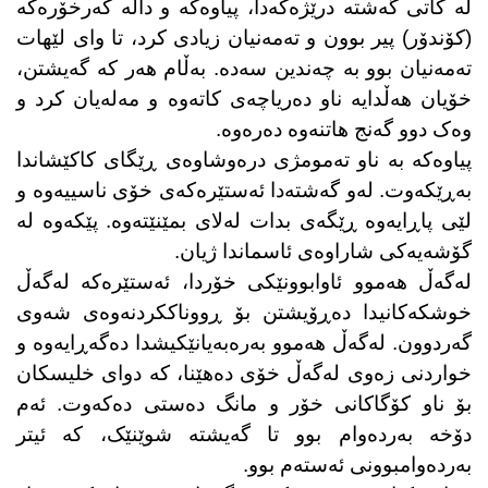
لە کاتی گەشتە درێژەکەدا، پیاوەکە و داڵە کەرخۆرەکە
(کۆندۆر) پیر بوون و تەمەنیان زیادی کرد، تا وای لێهات
تەمەنیان بوو بە چەندین سەدە. بەڵام هەر کە گەیشتن،
خۆیان هەڵدایە ناو دەریاچەی کاتەوە و مەلەیان کرد و
وەک دوو گەنج هاتنەوە دەرەوە
.
پیاوەکە بە ناو تەمومژی درەوشاوەی ڕێگای کاکێشاندا
بەڕێکەوت. لەو گەشتەدا ئەستێرەکەی خۆی ناسییەوە و
لێی پاڕایەوە ڕێگەی بدات لەلای بمێنێتەوە. پێکەوە لە
گۆشەیەکی شاراوەی ئاسماندا ژیان
.
لەگەڵ هەموو ئاوابوونێکی خۆردا، ئەستێرەکە لەگەڵ
خوشکەکانیدا دەڕۆیشتن بۆ ڕووناککردنەوەی شەوی
گەردوون. لەگەڵ هەموو بەرەبەیانێکیشدا دەگەڕایەوە و
خواردنی زەوی لەگەڵ خۆی دەهێنا، کە دوای خلیسکان
بۆ ناو کۆگاکانی خۆر و مانگ دەستی دەکەوت. ئەم
دۆخە بەردەوام بوو تا گەیشتە شوێنێک، کە ئیتر
بەردەوامبوونی ئەستەم بوو
.