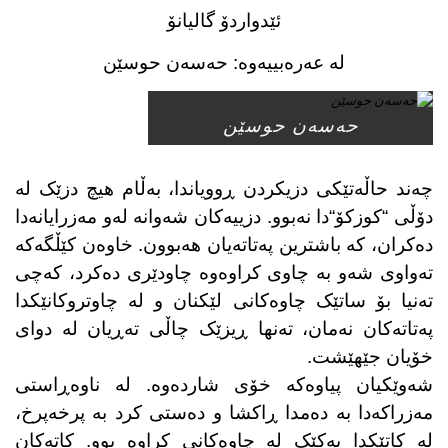
ئێدواردۆ گالیانۆ
لە عەرەبییەوە: حەسەن حوسێن
حەسەن حوسێن
چەند حاڵەتێکی دزیکردن ڕوویاندا، بەڵام هیچ دزێک لە
دۆڵی
“
کوزکۆ
“
دا نەبوو. دزییەکان شەوانە لەو مەزرایانەدا
دەکران، کە باشترین پەتاتەیان هەبوون. خاوەن کێڵگەکە
تەواوی شەو بە چاوی کراوەوە چاودێری دەکرد، کەچی
تەنیا بۆ ساتێک چاوەکانی لێکنان و لە چاوتروکانێکدا
پەتاتەکان نەمان، تەنها ڕیزێک چاڵی تەڕیان لە دوای
خۆیان جێهێشت
.
شەوێکیان پیاوەکە خۆی شاردەوە. لە ناوەڕاستی
مەزراکەدا بە دەمدا ڕاکشا و دەستی کرد بە پرخەپرخ،
لە کاتێکدا یەکێک لە چاوەکانی کراوە بوو. کاتەکان