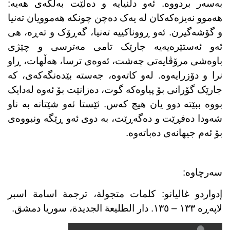
بەسەر بردووە. ئەو دڵنیایە و دەڵێت بەڵگەی هەیە:
هەموو نەیزەکەکان لە یەک دەچن چونکە هەموویان تەنیا
و گۆشەگیرن. ئەو ڕووناکییە تەنیا، گەڕۆک و تەڕە، هی
ئەو ئەستێرەیەیە جارێک تامی مەترسی و چێژی
باوەشی مرۆڤایەتی چەشت، ئەوەی ترسا، هەڵهات، ڕاو
نرا و دۆزرایەوە. لەو کاتەوە، جەستە بێدەنگەکەی، کە
جارێک گۆرانی بۆ پیاوەکە گوت، دەزانێت بۆ ئەوە لەدایک
بووە ببێتە دوو یان هیچ کەس. ئێستا ئەو شێتانە بە ناو
شەودا دەفڕێت و دەگەڕێت، بە دوی ئەو ڕێگە ونبووەی
بۆ ئەم جیهانەی دەباتەوە.
سەرچاوە:
إدواردو غالیانو: کلمات متجولة، ترجمة اسامة اسبر
لاپەڕە ١٣٣ – ١٣٥. دار الطلیعة الجدیدة، سوریا دمشق.