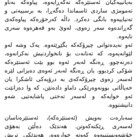
بەیانییەکیان ئەستێرەکە نەگەڕایەوە، پیاوەکە بەناو
تەمومژی ساردی ئاسماندا دەگەڕا، بە برسییەتی و
تەنیاییەوە بانگی دەکرد. داڵە کەرخۆرەکە پیاوەکەی
گەڕاندەوە سەر زەوی، لەوێ بەو قەهرەوە سەری
نایەوە
.
ئەو نەیدەتوانی چیرۆکەکە بگێڕێتەوە. یەک وشە لەو
لێوانەیەوە، کە تەنانەت بۆ نانخواردنیش نەکرانەوە،
دەرنەچوو. ڕەنگە لەبەر ئەوە بوو بێت ئەستێرەکە
شۆکی کردبوو، یان ڕەنگە لەبەر ئەوەی دەیزانی لێرە
لەسەر زەوی چیرۆکەکەی بە درۆیەکی ئاشکرا یان
خەیاڵاتی بوونەوەرێکی داماو دادەنێن، کە وا دەزانێت
ئەو خوایەکە و لەسەر تەختی پاشایەتیی شەو
دانیشتووە
.
سەبارەت بەویش (ئەستێرەکە)، ئەستێرەناسان
لەسەری ڕێکنەکەوتن. هەندێک دەڵێن بەهۆی
خۆشەویستییەوە کەوتە خوارەوە، هەندێکی تریش