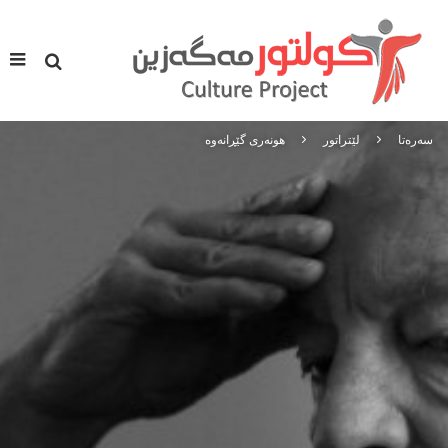
سه‌ره‌تا
لێتراتور
هونه‌ری گێڕانه‌وه