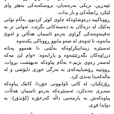
تێپەڕین. نزیکی بەرەبەیان، بروسکەیەکی بەهێز وای
لێکرد ڕابچڵەکێ و باز بدات
.
ڕووناکییە درەوشاوەکە چاوی کوێر کردبوو، بەڵام توانی
یەکێک لە دزەکان بە دەستەکانی بگرێت. ئەوانی تر بە
تەقینەوەیەکی گڕاوی بەرەو ئاسمان هەڵاتن و لەوێ
مانەوە، تا ئەوەی لە شەو مابوو ڕووناکی بکەنەوە
.
ئەستێرە زیندانیکراوەکە بەڵێنی دا هەموو پەتاتە
دزراوەکان بگەڕێنێتەوە و پاڕایەوە: «وام لێ مەکە
لەسەر زەوی بژیم
.»
بەڵام پیاوەکە نەیهێشت بڕوات.
ڕووتییە ڕۆشناییەکەی بە بەرگی خوری داپۆشی و لە
ماڵەکەیدا بەندی کرد
.
ڕۆژێکیان، لە کاتی ئاوابوونی خۆردا، کاتێک پیاوەکە
سەیری نەدەکرد، ئەستێرەکە بەرەو ئاسمان هەڵات.
پیاوەکەش بە یارمەتیی داڵە کەرخۆرە (کۆندۆر)، بە
دوایدا فڕی
.