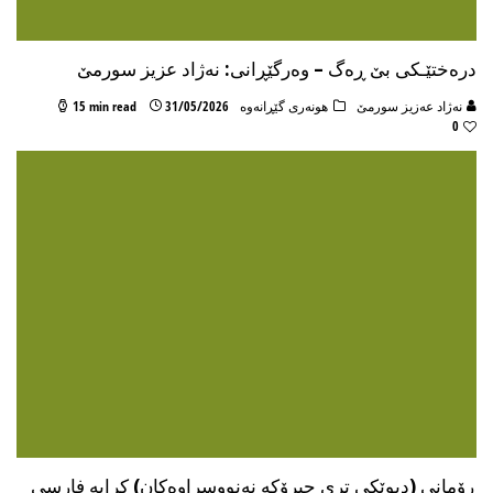
دره‌ختێـكی بێ ڕه‌گ – وەرگێڕانی: نه‌ژاد عزیز سورمێ
نه‌ژاد عه‌زیز سورمێ
هونه‌ری گێڕانه‌وه
31/05/2026
15 min read
0
ڕۆمانی (دیوێکی تری چیرۆکە نەنووسراوەکان) کرایە فارسی