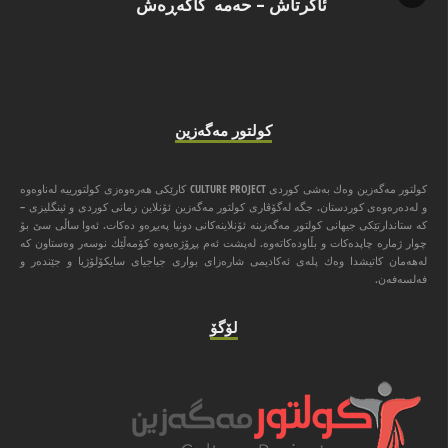
ئاگرتاش – حەمە کاکەڕەش
كولتور مه‌گه‌زین
كولتور مه‌گه‌زین وه‌ك به‌شی كوردی CULTURE PROJECT كارێكی هه‌ره‌وه‌زی كولتورییه‌ له‌ناوه‌وه‌
و له‌ده‌ره‌وه‌ی كوردستان. جگه‌ له‌گۆڤاری كولتور مه‌گه‌زین ئۆنلاین زمانی كوردی و ئینگلیزی –
كه‌ ستاندارتێكی جیهانی كولتور مه‌گه‌زینه‌ ئۆنلاینه‌كانی دونیا په‌یڕه‌و ده‌كات. ئه‌وا ‌ساڵی سێ بۆ
چوار ژماره‌ چاپده‌كات و بڵاوده‌كاته‌وه‌. له‌پشت ئه‌م پڕۆژه‌یه‌وه‌ كۆمه‌ڵێك نوسه‌ر وه‌ستاون كه‌
له‌هه‌مان كاتیشدا وه‌ك پله‌ی ئه‌كادیمی شاره‌زای بواری جیاجیای سایكۆلۆژیا و جێنده‌ر و
فه‌لسه‌فه‌ن.
لۆگۆ