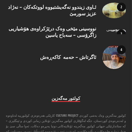
ئـاوی زیندوو نه‌گه‌یشتبووه‌ لووتكه‌كان – نه‌ژاد
عزیز سورمێ
نووسینی مێخی وەک درێژکراوەی هۆشیاریی
زاگرۆسی – سەباح یاسین
ئاگرتاش – حەمە کاکەڕەش
كولتور مه‌گه‌زین
كولتور مه‌گه‌زین وه‌ك به‌شی كوردی CULTURE PROJECT كارێكی هه‌ره‌وه‌زی كولتورییه‌ له‌ناوه‌وه‌
و له‌ده‌ره‌وه‌ی كوردستان. جگه‌ له‌گۆڤاری كولتور مه‌گه‌زین ئۆنلاین زمانی كوردی و ئینگلیزی –
كه‌ ستاندارتێكی جیهانی كولتور مه‌گه‌زینه‌ ئۆنلاینه‌كانی دونیا په‌یڕه‌و ده‌كات. ئه‌وا ‌ساڵی سێ بۆ
چوار ژماره‌ چاپده‌كات و بڵاوده‌كاته‌وه‌. له‌پشت ئه‌م پڕۆژه‌یه‌وه‌ كۆمه‌ڵێك نوسه‌ر وه‌ستاون كه‌