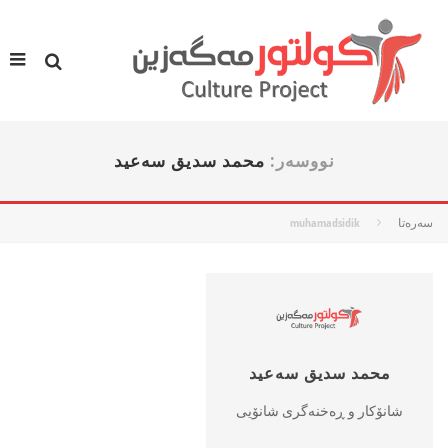
نووسه‌ر:
محمد سدیق سه‌عید
سه‌ره‌تا
muhamadsidik
محمد سدیق سه‌عید
شانۆكار و ڕه‌خنه‌گری شانۆیی