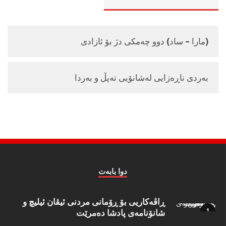
(مارا – ساد) دوو چەمکى دژ بۆ ئازادى
بەردى ناڕەزایى لەشانۆیى تەپڵ و بەردا
دوا بابه‌ت
ڕاڤەکاریی بۆ ڕۆمانی مردنی ئیڤان ئیلیچ و
شانۆنامەی پادشا دەمرێت