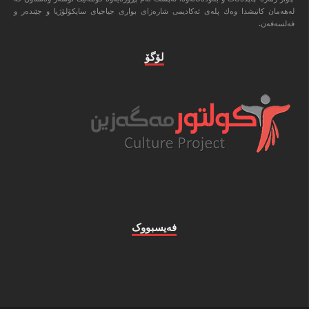
له‌هه‌مان كاتیشدا وه‌ك پله‌ی ئه‌كادیمی شاره‌زای بواری جیاجیای سایكۆلۆژیا و جێنده‌ر و
فه‌لسه‌فه‌ن.
لۆگۆ
فه‌یسبووک