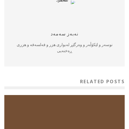
نه‌به‌ز سه‌مه‌د
نوسه‌ر و لێكۆڵه‌ر و وه‌رگێڕ له‌بواری هزر و فه‌لسه‌فه‌ و هزری
ڕه‌خنه‌یی
RELATED POSTS