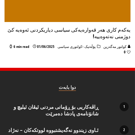
یه‌كه‌م كاری هه‌ر قه‌واره‌یه‌كی سیاسی دیاریكردنی ئه‌وه‌یه‌ كێ
دوژمنی نه‌ته‌وه‌ییه!
كولتور مه‌گه‌زین
پۆڵه‌تیک -كولتوری سیاسی
01/06/2025
6 min read
0
دوا بابه‌ت
ڕاڤەکاریی بۆ ڕۆمانی مردنی ئیڤان ئیلیچ و
شانۆنامەی پادشا دەمرێت
ئـاوی زیندوو نه‌گه‌یشتبووه‌ لووتكه‌كان – نه‌ژاد