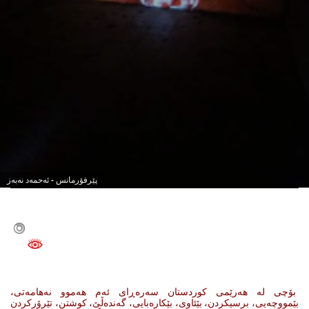
0
پێرفۆرمانس - ئه‌حمه‌د نه‌به‌ز
بۆچی لە هەرێمی کوردستان سەرەڕای ئەم هەموو نەهامەتی،
بێمووچەیی، برسیکردن، بێئاوی، بێکارەبایی، گەندەڵێ، کوشتن، تێرۆرکردن