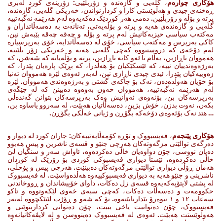
هۆکاری چوارەم
، گلەیی و گازەندە و زۆربڵێیی: زۆرینەی کورد لەبری
ڕەخنەی جیدی و هەڵوێستی کارا و کردارنواندن، خەریکی گلەیی، گازەندە،
پرتە و بۆڵە و زۆربڵێین. دەمی هەر کوردێک دەکەیەوە لەم هەرێمە نەگبەتییە
گلەیی و گازەندەی هەیە و پرتە و بۆڵەیەتی، تەنانەت بە دەسەڵاتداران و
مەکتەب سیاسی حیزبەکانیش لەم پرتە و بۆڵە و چەقە چەقە بێبەش نین.
کاکی بەرپرس و مەکتەب سیاسی، خۆی لە دەسەڵاتدایە، خۆی بەرپرسیارە
لەم دۆخەی کە دروستبووە کەچی گلەیی هەیە و خەریکی زۆر بڵێییە.
هەمووان ناڕازین، بەڵام تا ئەو کاتە ناڕازین، پرتە و بۆڵەیانە کە بێبەشن، کە
بەرژەوەندییان نییە، کە ئێسکێکیان بۆ هەڵدرا، کە بڕێک پارەیان پێدرا، کە
زەوییەکیان پێدرا، ئیدی چیدی ناڕازی نین، لەبەر ئەوەی لێرە هەمووان تەنیا
بۆ خۆیان هەوڵدەدەن، نەک بۆ چاکەی گشتی و بەرژەوەندی هەمووان. لێرە
لەم هەرێمە نەگبەتییە، هەمووان خەون بەوەوە دەبینن کە لە جێگەی
بەرپرسەکان بن، بۆئەوەی ئەوانیش وەک بەرپرسەکان بتوانن گەندەڵی
بکەن، نەوت بدزن، خۆش بژین، دەسەڵاتیان هەبێت، لە سەروو یاساوە بن،
… هتد نەک بۆئەوەی دۆخەکە بگۆڕن و ژیانی خەڵکی بگۆڕن.
هۆکاری پێنجەم
، فەیسبووک و تۆڕە کۆمەڵایەتییەکان: جاران کورد لە دیوار و
دەرگەی توالێتی مزگەوتەکان هەرچی جنێو و قسەی ناشرین و پیس هەبوو
دەیان نووسی، چۆن دواوەیان خاڵی دەکردەوە، ئاواش سەر و سنگیان لێ
خاڵی دەکردەوە، ئێستا دیواری فەیسبوکی کوردی بۆ زۆرێک لە کوردان
هەمان ڕۆڵی دیواری توالێتی مزگەوتەکان دەبینێت. هەرچی پیس و پۆخڵی،
ناشرینی و جنێو هەیە بە دیواری فەیسبوکییەوە هەڵدەواسێت. لە فەیسبووک
لە پشتی لاپتۆپەکەیەوە قسەی زل دەکات، داوای خۆپیشاندان و ڕووخاندنی
حکوومەت و دەسەڵات دەکات، کەچی سبەی خەوی لێکەوتووە و تاکو
سەعات ١٢ و ١ نیوەرۆ بێدارنابێتەوە. تۆ کە شەو و ڕۆژت لێتێکچووە لەبەر
فەیسبووک، چۆن دەتوانیت یاخی ببیت، چۆن دەتوانی کرداربنوێنی و
هەوڵوێستت هەبێت. ئەوەی لە فەیسبووک دەینووسن و لە لایڤەکانیانەوە