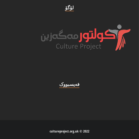
لۆگۆ
فه‌یسبووک
2022 © cultureproject.org.uk