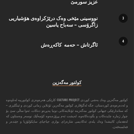
عزیز سورمێ
نووسینی مێخی وەک درێژکراوەی هۆشیاریی
زاگرۆسی – سەباح یاسین
ئاگرتاش – حەمە کاکەڕەش
كولتور مه‌گه‌زین
كولتور مه‌گه‌زین وه‌ك به‌شی كوردی CULTURE PROJECT كارێكی هه‌ره‌وه‌زی كولتورییه‌ له‌ناوه‌وه‌
و له‌ده‌ره‌وه‌ی كوردستان. جگه‌ له‌گۆڤاری كولتور مه‌گه‌زین ئۆنلاین زمانی كوردی و ئینگلیزی –
كه‌ ستاندارتێكی جیهانی كولتور مه‌گه‌زینه‌ ئۆنلاینه‌كانی دونیا په‌یڕه‌و ده‌كات. ئه‌وا ‌ساڵی سێ بۆ
چوار ژماره‌ چاپده‌كات و بڵاوده‌كاته‌وه‌. له‌پشت ئه‌م پڕۆژه‌یه‌وه‌ كۆمه‌ڵێك نوسه‌ر وه‌ستاون كه‌
له‌هه‌مان كاتیشدا وه‌ك پله‌ی ئه‌كادیمی شاره‌زای بواری جیاجیای سایكۆلۆژیا و جێنده‌ر و
فه‌لسه‌فه‌ن.