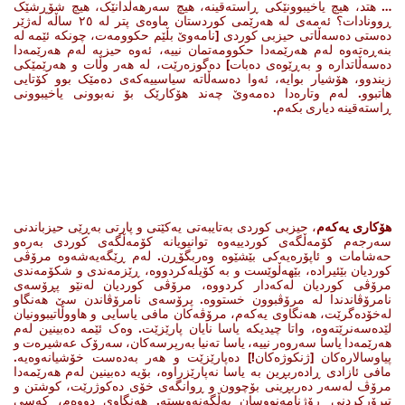
… هتد، هیچ یاخیبوونێکی ڕاستەقینە، هیچ سەرهەڵدانێک، هیچ شۆڕشێک
ڕوونادات؟ ئەمەی لە هەرێمی کوردستان ماوەی پتر لە ٢٥ ساڵە لەژێر
دەستی دەسەڵاتی حیزبی کوردی [نامەوێ بڵێم حکوومەت، چونکە ئێمە لە
بنەڕەتەوە لەم هەرێمەدا حکوومەتمان نییە، ئەوە حیزبە لەم هەرێمەدا
دەسەڵاتدارە و بەڕێوەی دەبات] دەگوزەرێت، لە هەر وڵات و هەرێمێکی
زیندوو، هۆشیار بوایە، ئەوا دەسەڵاتە سیاسییەکەی دەمێک بوو کۆتایی
هاتبوو. لەم وتارەدا دەمەوێ چەند هۆکارێک بۆ نەبوونی یاخیبوونی
ڕاستەقینە دیاری بکەم.
هۆکاری یەکەم
، حیزبی کوردی بەتایبەتی یەکێتی و پارتی بەڕێی حیزباندنی
سەرجەم کۆمەڵگەی کوردییەوە توانیویانە کۆمەڵگەی کوردی بەرەو
حەشامات و ئاپۆرەیەکی بێشێوە وەربگۆڕن. لەم ڕێگەیەشەوە مرۆڤی
کوردیان بێئیرادە، بێهەڵوێست و بە کۆیلەکردووە، ڕێزمەندی و شکۆمەندی
مرۆڤی کوردیان لەکەدار کردووە، مرۆڤی کوردیان لەنێو پڕۆسەی
نامرۆڤاندندا لە مرۆڤبوون خستووە. پرۆسەی نامرۆڤاندن سێ هەنگاو
لەخۆدەگرێت، هەنگاوی یەکەم، مرۆڤەکان مافی یاسایی و هاووڵاتیبوونیان
لێدەسەنرێتەوە، واتا چیدیکە یاسا نایان پارێزێت. وەک ئێمە دەبینین لەم
هەرێمەدا یاسا سەروەر نییە، یاسا تەنیا بەرپرسەکان، سەرۆک عەشیرەت و
پیاوسالارەکان [ژنکوژەکان!] دەپارێزێت و هەر بەدەست خۆشیانەوەیە.
مافی ئازادی ڕادەربڕین بە یاسا نەپارێزراوە، بۆیە دەبینین لەم هەرێمەدا
مرۆڤ لەسەر دەربڕینی بۆچوون و ڕوانگەی خۆی دەکوژرێت، کوشتن و
تیرۆرکردنی ڕۆژنامەنووسان بەڵگەنەویستە. هەنگاوی دووەم، کەسی