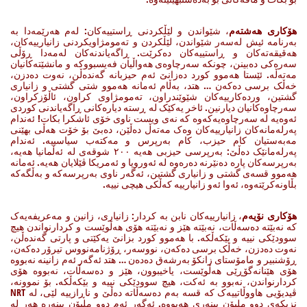
هۆکاری هەشتەم
، شێواندن و لێڵکردنی ڕاستییەکان: لەم هەرێمەدا بە
بەرنامە ئیش لەسەر شێواندن، لێڵکردن و تەمومژاویکردنی زانیارییەکان،
هەقیقەتەکان و ڕاستییەکان دەکرێت. ڕاگەیاندنەکان لەمەدا ڕۆڵی
سەرەکی دەبینن، چونکە سەرچاوەی هەواڵیان فەیسبووکە و مانشێتەکانیان
مەتەڵە. ئێستا هەموو کورد دەزانێ ئەم حیزبانە گەندەڵن، نەوت دەدزن،
خەڵک برسی دەکەن … هتد، بەڵام ئەمانە هەموو شتی گشتی و زانیاری
گشتین، وردەکارییەکان شێوێندراون، تەمومژاوی کراون، ئاڵۆزکراون،
سەرچاوەکانیان دیارنین. ئاخر یەکێک لە ڕستە دیارەکانی ڕاگەیاندنی کوردی
ئەوەیە لە سەرچاوەیەکەوە کە نەی ویست ناوی خۆی ئاشکرا بکات! ئەندام
پەرلەمانەکان زانیارییەکان وەک مەتەڵ دەڵێن، دەبێ بۆ خۆت هەڵی بهێنی
مەبەستیان کام حیزب، کام بەرپرس و مەکتەب سیاسییە. ئەندام
پەرلەمانێک دەڵێ: بەرپرسی حیزبی هەیە ٢٠٠ شوقەی لە ئەڵمانیا هەیە،
بەرپرسەکان پارە دەنێرنە دەرەوە لە ئەوروپا و ئەمریکا ڤێلایان هەیە. ئەمانە
هەموو قسەی گشتی و زانیاری گشتین، ئەگەر ناوی بەرپرسەکە و بەڵگەکە
بڵاونەکرێتەوە، ئەوا ئەو زانیارییە کەڵکی هیچی نییە.
هۆکاری نۆیەم
، زانیارییەکان نابن بە کردار: زانیاری، زانین و مەعریفەیەک
کە نەبێتە دەسەڵات، نەبێتە هێز و نەبێتە هۆی هەڵوێست و کردارنواندن هیچ
سوودێکی نییە و بێکەڵکە. با هەموو کورد بزانێ یەکێتی و پارتی گەندەڵن،
نەوت دەدزن، خەڵک برسی دەکەن، نووسەر، ڕۆژنامەنووس تیرۆر دەکەن،
ڕۆشنبیر و مامۆستای زانکۆ بەرشەق دەدەن … هتد ئەگەر ئەم زانینە نەبووە
هۆی هێنانەگۆڕێی هەڵوێست، یاخیبوون، هێز و دەسەڵات، نەبووە هۆی
کردارنواندن، نەبوو بە ئەکت، هیچ سوودێکی نییە و بێکەڵکە. بۆ نموونە،
ڤیدیۆیی هاووڵاتییەک کە قسە بەم دەسەڵاتە دەڵێ و ناڕازییە لێی، لە NRT
نزیکەی دوو ملیۆن بینەری هەبووە. ئەگەر ئەم دوو ملیۆن بینەرە هەر لە