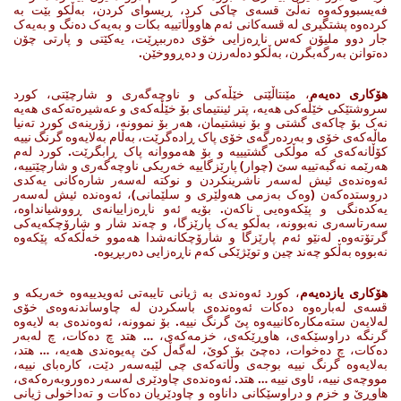
فەیسبووکەوە نەڵێ قسەی چاکی کرد، ڕیسوای کردن، بەڵکو بێت بە
کردەوە پشتگیری لە قسەکانی ئەم هاووڵاتییە بکات و بەیەک دەنگ و بەیەک
جار دوو ملیۆن کەس ناڕەزایی خۆی دەرببڕێت، یەکێتی و پارتی چۆن
دەتوانن بەرگەبگرن، بەڵکو دەلەرزن و دەڕووخێن.
هۆکاری دەیەم
، مێنتاڵێتی خێڵەکی و ناوچەگەری و شارچێتی، کورد
سروشتێکی خێڵەکی هەیە، پتر ئینتیمای بۆ خێڵەکەی و عەشیرەتەکەی هەیە
نەک بۆ چاکەی گشتی و بۆ نیشتیمان، هەر بۆ نموونە، زۆرینەی کورد تەنیا
ماڵەکەی خۆی و بەردەرگەی خۆی پاک ڕادەگرێت، بەڵام بەلایەوە گرنگ نییە
کۆڵانەکەی کە موڵکی گشتیییە و بۆ هەمووانە پاک ڕابگرێت. کورد لەم
هەرێمە نەگبەتییە سێ (چوار) پارێزگاییە خەریکی ناوچەگەری و شارچێتییە،
ئەوەندەی ئیش لەسەر ناشرینکردن و نوکتە لەسەر شارەکانی یەکدی
دروستدەکەن (وەک بەزمی هەولێری و سلێمانی)، ئەوەندە ئیش لەسەر
یەکدەنگی و پێکەوەیی ناکەن. بۆیە ئەو ناڕەزاییانەی ڕووشیانداوە،
سەرتاسەری نەبوونە، بەڵکو یەک پارێزگا، و چەند شار و شارۆچکەیەکی
گرتۆتەوە. لەنێو ئەم پارێزگا و شارۆچکانەشدا هەموو خەڵکەکە پێکەوە
نەبووە بەڵکو چەند چین و توێژێکی کەم ناڕەزایی دەربڕیوە.
هۆکاری یازدەیەم
، کورد ئەوەندی بە ژیانی تایبەتی ئەویدییەوە خەریکە و
قسەی لەبارەوە دەکات ئەوەندەی باسکردن لە چاوساندنەوەی خۆی
لەلایەن ستەمکارەکانییەوە پێ گرنگ نییە. بۆ نموونە، ئەوەندەی بە لایەوە
گرنگە دراوسێکەی، هاوڕێکەی، خزمەکەی، … هتد چ دەکات، چ لەبەر
دەکات، چ دەخوات، دەچێ بۆ کوێ، لەگەڵ کێ پەیوەندی هەیە، … هتد،
بەلایەوە گرنگ نییە بوجەی وڵاتەکەی چی لێبەسەر دێت، کارەبای نییە،
مووچەی نییە، ئاوی نییە … هتد. ئەوەندەی چاودێری لەسەر دەوروبەرەکەی،
هاوڕێ و خزم و دراوسێکانی داناوە و چاودێریان دەکات و تەداخولی ژیانی