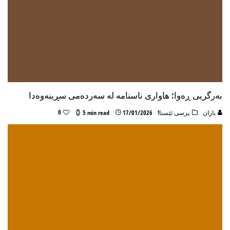
بەرگریی ڕەوا: هاواری ناسنامە لە سەردەمی سڕینەوەدا
0
باران
پرسی ئێستا!
17/01/2026
5 min read