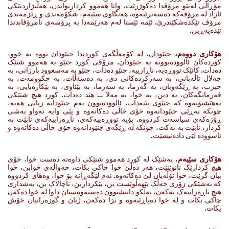
مۆڕاڵی لەنێو مرۆڤدا دەکوژرێت، واتا هەموو کردارنواندن، هەڵبژاردنێکی
ئازاد لە مرۆڤەکە دەسەنرێتەوە، هەنگاوی سێیەم، شکۆمەندی و ڕێزمەندی
مرۆڤ تێکدەشکێندرێ. ئێمە ئێستا لەم هەرێمەدا بە پرۆسەی نامرۆڤاندندا
تێدەپەڕین.
هۆکاری دووەم،
جنێودان، لە کۆمەڵگەی کوردیدا جنێودان بووە بە خوو،
کوردەکان ئالوودەبوونە بە جنێودان. مرۆڤی کورد جنێو بە هەموو شتێک
دەدات. کاتێک تووڕەیە، ناڕازییە، جنێو دەدات، جنێو بە مەسعوود بارزانی، بە
جەلال تاڵەبانی، بە سەرکردەکانی دی، بە دەسەڵات، بە حکوومەت، بە
حیزب، بە ڕێگەوبان، بە گەرما، بە سەرما، بە بێئاوی، بە بێکارەبایی، بە
فەرمانگەکان، بە دین، بە خوا، بە مەلا … هتد دەدات. کورد هیچ شتێکی
نەهێشتۆتەوە کە جنێوی پێنەدات. ئالوودەبوون بەم جنێودانە زیانی هەیە،
چونکە بەڕێی جنێودانەوە خۆی خاڵی دەکاتەوە و پێی وایە تەواو بەشی
ڕۆژەکەی سیاسەت کردووە. بۆیە تووڕەییەکەی، ناڕەزاییەکەی نابێت بە
کردار، نابێت بە ئەکت، چونکە لە ڕێگەی جنێودانەوە خۆی خاڵی دەکاتەوە و
ئاسوودە لێی دادەنیشێت.
هۆکاری سێیەم
، بەشێک لە کورد هەموو شتێکی داوەتە دەست خوا، خۆی
هیچ کردارێک نانوێنێت، هەر دەڵێ خوا چاکی بکات، حەواڵەی خوابن، خوا
بیان گرێت، خوا تۆڵەیان لێ دەکاتەوە. ئەم لێگەڕانە بۆ خوا، وەهای کردووە
کە بەشێکی زۆری خەڵک بێهەڵوێست بن، بێکرداربن، ناچالاک بن، بەشداری
هیچ ناڕەزاییەک نەکەن، بەڵکو دانیشتوون دەستەوەستان داوا لە خوا دەکەن
چاکی بکات و لە خوا دەپاڕێنەوە و نزا دەکەن، ژیان و گوزەرانیان خۆش
بکات.