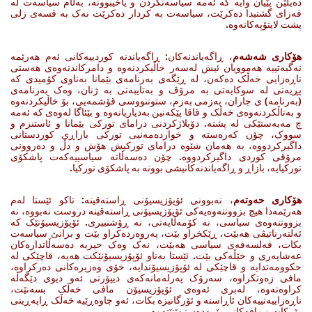
دەیڵێن پێیان وایە کە ئەمە سیاسەتکردن و یاخیبوونە، بەڵام سیاسەت لە
فەزای گشتیدا دەکرێت، سیاسەت بە کردار دەکرێت نەک بە قسەی زلی
پشت لاپتۆپەکانەوە.
هۆکاری شەشەم
، ڕاگەیاندنەکان: ڕاگەیاندنە کوردییەکانی ئەم هەرێمە
نەگبەتییە هەموویان ئیش لەسەر خاڵیکردنەوە و دامرکاندنەوەی هەستی
ناڕەزایی خەڵک دەکەن، لە ڕێگەی بەرنامەی بێمانا بەناوی کۆمیدی کە
پڕیەتی لە سوکایەتی بە مرۆڤ و بەتایبەتی بە ژنان، وەک بەرنامەی
(بەرنامە) ی جاران، بەزمی بەزم، ستوننووسی قۆشمەیی، بۆ خاڵیکردنەوە
و بەتاڵکردنەوەی خەڵک و قاقا پێکەنین بەدیاریانەوە و بێئاگا لەوەی کە ئەمە
چ مەبەستێکی لە پشتە. دۆبلاژکردنی درامای تورکی بێمانا و ئاستنزم و
سووک، چۆن کەرەستە و خواردەمەنیی تورکی بازاڕی کوردستانی
داگیرکردووە، بە هەمان شێوە درامای تورکیش هۆش و دڵ و دەروونی
مرۆڤی کوردی داگیرکردووە. چۆن دەسەڵاتە سیاسییەکەت پاشکۆی
تورکیایە، بازاڕ و ڕاگەیاندنەکانیشی بوونە بە پاشکۆی تورکیا.
هۆکاری حەوتەم
، نەبوونی ئۆپۆزیسیۆنی ڕاستەقینە: تاکو ئێستا لەم
هەرێمەدا هیچ بزووتنەوەیەکی ئۆپۆزیسیۆنی ڕاستەقینە دروست نەبووە، نە
بزووتنەوەی سیاسی، نە کۆمەڵایەتی، نە ڕۆشنبیری. ئۆپۆزیسیۆنێک کە
ئەلتەرناتیڤی هەبێت، ڕێکخراو بێت، پەروەردەکراو بێت و بزانێ سیاسەت
بکات، فەلسەفەی سیاسی هەبێت، نەک وەک حیزبە دەسەڵاتدارەکان
عەشایەری و خێڵەکی بێت. ئێستا بەناو ئۆپۆزیسیۆنێکت هەیە، قاچێکی لە
حکوومەتدایە و قاچێکی لە ئۆپۆزیسیۆندایە، خۆی وەزیرەکانی دەرکراوە،
مافی زەوتکراوە، سەرۆک پەرلەمانەکەی دیپۆرتی ئەو دیوی دێگەڵە
کراوەتەوە، لەبری ئەوەی ئۆپۆزیسیۆن مافی خەڵک بسەنێت،
ناڕەزاییەتییەکان ئاڕاستە و ئۆرگانیزە بکات، ئەو چاوەڕێیە خەڵک ڕاپەڕینی
بۆ بکات و مافەکانی بۆ بەدەستبهێنێتەوە.