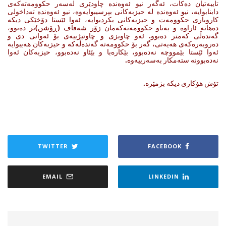
تایبەتیان دەکات، ئەگەر نیو ئەوەندە چاودێری لەسەر حکوومەتەکەی
دابنابوایە، نیو ئەوەندە لە حیزبەکانی بپرسیبوایەوە، نیو ئەوەندە تەداخولی
کاروباری حکوومەت و حیزبەکانی بکردبوایە، ئەوا ئێستا دۆخێکی دیکە
دەهاتە ئاراوە و بەناو حکوومەتەکەمان زۆر شەفاف (ڕۆشن)تر دەبوو،
گەندەڵی کەمتر دەبوو. ئەو چاوبزی و چاوتیژییەی بۆ ئەوانی دی و
دەروبەرەکەی هەیەتی، گەر بۆ حکوومەتە گەندەڵەکە و حیزبەکان هەیبوایە
ئەوا ئێستا بێمووچە نەدەبوو، بێکارەبا و بێئاو نەدەبوو، حیزبەکان ئەوا
نەدەبوونە ستەمکار بەسەرییەوە.
تۆش هۆکاری دیکە بژمێرە.
TWITTER
FACEBOOK
EMAIL
LINKEDIN