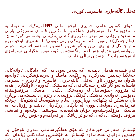
ئه‌قڵی گاڵته‌جاڕی فاشیزمی كوردی
دوای كۆتایی هاتنی شه‌ڕی ناوخۆ ساڵی 1997له‌ یه‌كێك له‌ دیمانه‌یه‌
ته‌له‌فزیۆنه‌كاندا به‌به‌رچاوی خه‌ڵكه‌وه‌ ناسكترین قسه‌ی سه‌رۆكی پارتی
مه‌سعود بارزانی به‌رامبه‌ر سكرتێری گشتی یه‌كیه‌تی نیشتمانی كوردستان
(مام جه‌لال) ئه‌وه‌بوو؛ كه‌ سه‌رۆكی پارتی گووتی؛ له‌ شه‌ڕی ناوخۆ من و
مام جه‌لال ( بێبه‌ری ترین و گوناهترین كه‌سین )… ئه‌م قسه‌یه‌ دواتر
ڕه‌وایه‌تیشی پێدراو هه‌ر له‌م ڕێگه‌یشه‌وه‌ كۆبونه‌وه‌و پێكهاتنی ستراتیژی
لێبه‌رهه‌م هات كه‌ چه‌ندین ساڵی خایاند.
ئه‌م قسه‌یه‌ هه‌مان دیمه‌نه‌ كه‌ سه‌یر له‌وه‌دایه‌ كه‌ دادگایی تاوانه‌كانی
جه‌نگدا چه‌ندین سه‌ركرده‌ له‌ ڕێگه‌ی ماسك و په‌رده‌پۆشكردنی تاوانه‌وه‌
بێتاوان ده‌رچوون. ئاوا ئه‌قڵی گاڵته‌جاڕی فاشیزم و نازیزم – سینزمی
فاشیانه‌ ئه‌و كاراكته‌ره‌ شه‌یتانیانه‌ی كه‌ ده‌ستێكی گه‌وره‌ی تاوانكاریان هه‌یه‌
له‌ مێژووی جینۆسایدا، له‌ زه‌مه‌نێكی دیكه‌دا ماسكی مرۆڤدۆستانه‌
ده‌پۆشن. ئه‌وانه‌ی به‌شێكی گرنگی پرۆسه‌ی داڕێژه‌ری سیسته‌می بڕیارن
یان به‌شێكن له‌ پێكهاته‌ی بڕیاربوون، به‌ڵام به‌شێوه‌یه‌ك له‌شێوه‌كان چونكه‌
فه‌رمانبه‌ری ده‌وڵه‌تی بوون، له‌ دادگایی ڕزگاریان ده‌بێت و زۆرنابات به‌
ماسكی مرۆڤدۆستیه‌وه‌ خۆیان هه‌ڵده‌ده‌نه‌ سوستێمی نوێیه‌وه‌ و نمایشی
مرۆڤ دۆستیی ده‌كه‌ن. كه‌ دواتر ژیانێكی پر فه‌راهه‌م و خۆش ژیان.
ئێستاش سه‌رانی حیزبه‌كان كه‌ هۆی هه‌ڵگیرساندنی شه‌ڕی ناوخۆن و
چه‌ندین تاوانیان ئه‌نجامداوه‌ ئێستاش له‌ خۆشترین ساته‌كانی ژیاندان، كه‌
به‌داخه‌وه‌ ده‌بوایه‌ نوسه‌ر هه‌موو ئه‌مانه‌ی بگواستبوایه‌ ناو بابه‌ته‌كه‌و