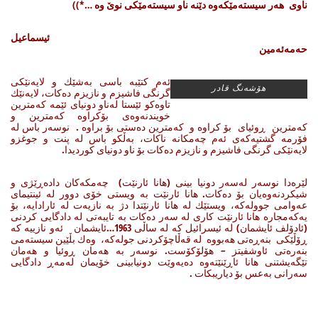
ناوی هه‌ر سیسته‌مێكه‌وه‌ دێنه‌ ناو سیسته‌مێكی نوێ وه‌ …*))
ئیسماعیل
حه‌مه‌ئه‌مین
ئه‌م كتێبه‌ باسی به‌شێك و لایه‌نێكی
هۆشه‌نگ قادر
گرنگی فاشیزم و نازیزم ده‌كات، لایه‌نێك
تاوه‌كو ئێستا له‌ناو دونیای ئێمه‌ كه‌مترین
خویندنه‌وه‌ی بۆكراوه‌ كه‌مترین و
كه‌مترین ڕوئیای بۆ كراوه‌ و كه‌مترین ده‌ستی بۆ براوه‌ . نوسه‌ر باس له‌
فۆرمه‌ گشتیه‌كه‌ی ئه‌م چه‌مكانه‌ ناكات، به‌ڵكو باس له‌ پنت و جوغزو
لایه‌نێكی گرنگی فاشیزم و نازیزم ده‌كات بۆ ناو دونیای كوردیدا.
لێره‌دا نوسه‌ر له‌سه‌ر دونیا بینی (هانا ئارنێت) چه‌مكه‌كان داده‌ڕێژی و
شیكردنه‌وه‌یان بۆ ده‌كات. هانا ئارنێت به‌ ویستی خۆی دوور له‌ ئینتیمای
عه‌وامی جووله‌كه‌، ویستێك له‌ هانا ئارنێتدا دژ به‌ نازیه‌ت له‌ ئارادایه‌، بۆ
یه‌كه‌مجاره‌ هانا ئارنێت كاری له‌ سه‌ر ده‌كات به‌ تایبه‌تی له‌ دادگایی كردنی
(ئادۆلف ئایشمان) له‌ ئیسرائیل كه‌ له‌ ساڵی 1963…ئایشمان ئه‌و نازییه‌ كه‌
ڕۆڵێكی بنه‌ڕه‌تی هه‌بووه له‌ قه‌ڵاچۆكردنی جوله‌كه‌، وه‌ك بڵێین سیسته‌می
بنه‌ره‌تی ئاوشفیتز – هۆلۆكۆست. نوسه‌ر به‌ هه‌مان ڕوئیا و هه‌مان
تێگه‌یشتنی هانا ئاڕێنێته‌وه‌ ده‌یه‌وێت دونیابینی خۆیمان له‌مه‌ڕ دادگایی
سه‌رانی به‌عس بۆ دیاریبكات .