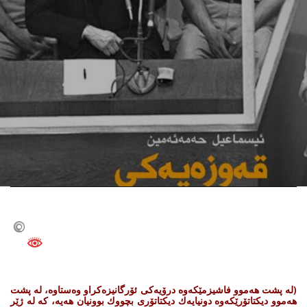
0
(
له‌ پشت هه‌موو فاشیزمێكه‌وه‌ درۆیه‌كی ئۆرگانیزه‌كراو وه‌ستاوه‌، له‌ پشت
هه‌موو دیكتاتۆرێكه‌وه‌ دونیایه‌ك دیكتاتۆری بچووك بوونیان هه‌یه‌، كه‌ له‌ ژێر