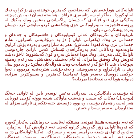
تاوانه‌كانی هودا عه‌ماش كه‌ به‌داخه‌وه‌ كه‌مترین خوێندنه‌وه‌ی بۆ كراوه‌ نه‌ك
له‌ناو كوردا، به‌ڵكو له‌ سه‌رتاسه‌ری ئێراقدا . هه‌ڵبه‌ته‌ دیسان ئه‌مه‌ش ده‌چێته‌
یه‌كێكی تری ئه‌و فێڵانه‌ی كه‌ دیسان ڕاگه‌یاندنی به‌عس وه‌ك یه‌كێك له‌
پڕۆسه‌ فاشیزمه‌ نه‌بینراوه‌كانی خۆی پێشكه‌شی كردو نمایشی كرد . دیسان
په‌رده‌ پۆشكردنی تاوان.
تاریقیه‌كان و تكریتیه‌كان عه‌لی كیمیاویه‌كان و هاشمیه‌كان و چه‌ندان و
چه‌ندانی تر وه‌ك (بكه‌رانی تاوان ) دژ به‌ مرۆڤایه‌تی ناسراون، به‌ڵام
چه‌ندانی تری وه‌ك (هودا عه‌ماش) هه‌ر به‌ شاراوه‌یی و په‌رده‌ پۆش كراوی
ماونه‌ته‌وه‌ وه‌تاكاتی ئه‌م په‌ره‌گرافه‌ی ئێستاش كه‌س نازانێ چاره‌نوسی
تاوانكارێكی بنه‌ڕه‌تی وه‌ك هودا عه‌ماش به‌ره‌و كوێ گه‌یشتووه‌؛ ئاخۆ ده‌بێت
ئه‌ویش وه‌ك وه‌فیق سامرائی له‌ كام به‌شیكی به‌هه‌شتی سه‌ر ئه‌م زه‌مینه‌
بچوكه‌داه بێت ؟! خۆ گه‌ر نه‌شمابه‌ت وه‌ك هه‌واڵه‌كان ده‌ڵێن؛ دوای دوو ساڵ
زیندان ئازادكراوه‌ و به‌سروشتی و به‌نه‌خۆشی شێرپه‌نجه‌ مردووه‌ ، ئه‌وا
حوكمی دووساڵ به‌سه‌ر هودا عه‌ماشدا كه‌مترین و سسوكترین سزایه‌،
ده‌بوایه‌ هودا له‌ به‌ندیخانه‌دا بمردایه‌؟
له‌ دۆسیه‌ی دادگاییكردنی سه‌رانی به‌عس نوسه‌ر باس له‌ تاوانی جه‌نگ
(دوجه‌یل) ده‌كات كه‌ بیست و هه‌شت هاوڵاتی شیعه‌ بوونه‌ كۆچی قوربانی
هه‌ر له‌سه‌ر هه‌مان دۆسیه‌، وه‌ بووه‌ دۆسیه‌ی جێبه‌جێكه‌ری تاوانی سزای له‌
سێداره‌دان به‌ سه‌ر سه‌دام حسێن .
كه‌ ئه‌م دۆسیه‌یه‌ هێشتا نمونه‌ی مشتێكه‌ له‌ئاست خه‌رمانێكی یه‌كجار گه‌وره‌
كه‌ ئه‌وه‌تا تاوانی زۆر گه‌وره‌تر كراوه‌ كه‌چی ئه‌م تاوانه‌ش كرا به‌ ژماره‌
یه‌ك وه‌ك تۆڵه‌ی شیعه‌ به‌رامبه‌ر سونه‌ و سه‌رۆك، ئه‌گینا تاوانه‌كانی دژ به‌
كورد زۆر له‌ هی دوجه‌یل و شیعه‌كان ترسناكتره‌، به‌مه‌ش شیعه‌كان