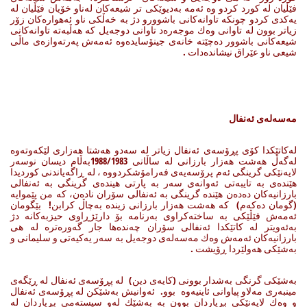
فێڵیان له‌ كورد كردو وه‌ ئه‌مه‌ به‌دیوێكی تر شیعه‌كان له‌ناو خۆیان فێڵیان له‌
یه‌كدی كردو چونكه‌ تاوانه‌كانی باشوورو دژ به‌ خه‌ڵكی ناو ئه‌هواره‌كان زۆر
زیاتر بوون له‌ تاوانی وه‌ك موجه‌ره‌د تاوانی دوجه‌یل كه‌ هه‌ڵبه‌ته‌ تاوانه‌كانی
شیعه‌كانی باشوور ده‌چێته‌ خانه‌ی جینۆسایده‌وه‌ ئه‌مه‌ش په‌رته‌وازه‌ی ماڵی
شیعی ناو عێراق نیشانده‌دات .
مه‌سه‌له‌ی ئه‌نفال
له‌كاتێكدا كۆی پڕۆسه‌ی ئه‌نفال زیاتر له‌ سه‌دو هه‌شتا هه‌زاری لێكه‌وته‌وه‌
له‌گه‌ڵ هه‌شت هه‌زار بارزانی له‌ ساڵانی 1988/1983به‌ڵام دیسان نوسه‌ر
لایه‌نێكی گرینگی ئه‌م پرۆسه‌یه‌ی فه‌رامۆشكردووه‌ ، له‌ ڕاگه‌یاندنی كوردیدا
هێنده‌ی به‌ تایبه‌تی ئه‌وانه‌ی سه‌ر به‌ پارتی هینده‌ی گرینگی به‌ ئه‌نفالی
بارزانیه‌كان ده‌ده‌ن هێنده‌ گرینگی به‌ ئه‌نفالی سۆران ناده‌ن، كه‌ من پێموایه‌
(گومان ده‌كه‌م) كه‌ هه‌شت هه‌زار بارزانی زینده‌ به‌چاڵ كرابن! بێگومان
ئه‌مه‌ش فێڵێكی به‌ ساخته‌كراوی به‌رنامه‌ بۆ دارێژڕاوی حیزبه‌كانه‌ دژ
به‌ئه‌ویتر له‌ كاتێكدا ئه‌نفالی سۆران چه‌نده‌ها جار گه‌وره‌تره‌ له‌ هی
بارزانیه‌كان ئه‌مه‌ش وه‌ك مه‌سه‌له‌ی دوجه‌یل به‌ سه‌ر یه‌كیه‌تی و سلیمانی و
به‌شێكی هه‌ولێردا ڕۆیشت .
به‌شێكی گرنگی به‌شدار بوونی (كایه‌ی دین) له‌ پڕۆسه‌ی ئه‌نفال له‌ ڕێگه‌ی
مینبه‌ری مه‌لاو پیاوانی ئاینیه‌وه‌ بوو. ئه‌وانیش به‌شێكن له‌ پڕۆسه‌ی ئه‌نفال
و وه‌ك لایه‌نێكی بڕیاردان بوون به‌ به‌شێك له‌و سیسته‌می بڕیاردان له‌