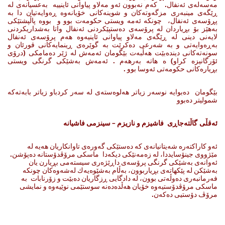
مه‌سه‌له‌ی ئه‌نفال. كه‌م نه‌بوون ئه‌و مه‌لاو پیاوانی ئاینییه‌ به‌عسیانه‌ی له‌
ڕێگه‌ی مینبه‌ری مزگه‌وته‌كان و شوینه‌كانی خۆیانه‌وه‌ ڕه‌وایه‌تیان دا به‌
پڕۆسه‌ی ئه‌نفال، چونكه‌ ئه‌مه‌ ویستی حكومه‌ت بوو و بووه‌ پاڵپشتێكی
به‌هێز بۆ بڕیاردان له‌ پرۆسه‌ی ده‌ستپێكردنی ئه‌نفال واتا به‌شداریكردنی
لایه‌نی دینی له‌ ڕێگه‌ی مه‌لاو پیاوانی ئاینیه‌وه‌ هه‌م پرۆسه‌ی ئه‌نفال
به‌ڕه‌وایه‌تی و به‌ شه‌رعی ده‌كرێت به‌ گوێره‌ی ڕینمایه‌كانی قورئان و
سونه‌ته‌كانی دینده‌بێت هه‌ڵبه‌ت بێگومان ئه‌مه‌ش له‌ ژێر ده‌مامكی (درۆی
ئۆرگانیزه‌ كراو) ه‌ هاته‌ به‌رهه‌م . ئه‌مه‌ش به‌شێكی گرنگی ویستی
بڕیاره‌كانی حكومه‌تی ئه‌وسا بوو .
بێگومان ده‌بوایه‌ نوسه‌ر زیاتر هه‌لوه‌سته‌ی له‌ سه‌ر كردباو زیاتر بابه‌ته‌كه‌
شمولیتر ده‌بوو
ئه‌قڵی گاڵته‌جاڕی فاشیزم و نازیزم – سینزمی فاشیانه‌
ئه‌و كاراكته‌ره‌ شه‌یتانیانه‌ی كه‌ ده‌ستێكی گه‌وره‌ی تاوانكاریان هه‌یه‌ له‌
مێژووی جینۆسایددا، له‌ زه‌مه‌نێكی دیكه‌دا ماسكی مرۆڤدۆستانه‌ ده‌پۆشن.
ئه‌وانه‌ی به‌شێكی گرنگی پرۆسه‌ی داڕێژه‌ری سیسته‌می بڕیارن یان
به‌شێكن له‌ پێكهاته‌ی بڕیاربوون، به‌ڵام به‌شێوه‌یه‌ك له‌شه‌وه‌كان چونكه‌
فه‌رمانبه‌ری ده‌وڵه‌تی بوون، له‌ دادگایی ڕزگاریان ده‌بێت و زۆرنابات به‌
ماسكی مرۆڤدۆستیه‌وه‌ خۆیان هه‌ڵده‌ده‌نه‌ سوستێمی نوێیه‌وه‌ و نمایشی
مرۆڤ دۆستیی ده‌كه‌ن.