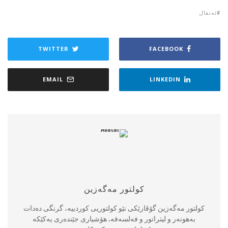
ئه‌نفال
TWITTER
FACEBOOK
EMAIL
LINKEDIN
كولتور مه‌گه‌زین
كولتور مه‌گه‌زین گۆڤارێكی نێو كولتوریی كوردییه‌، گرنگی ده‌دات
به‌هونه‌ر و لیتراتور و فه‌لسه‌فه‌. هۆشیاری جێنده‌ری یه‌كێكه‌