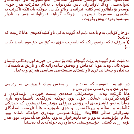
ئه‌وانه‌یشی وه‌ك تاوانباران باس بكردبوایه‌ . به‌ڵام ده‌كرێت هه‌ر خودی
نوسه‌ر بۆ داهاتوو ئه‌م كتێبه‌ ئیزافه‌ی زیاتر بكات، چونكه‌ بابه‌تێكه‌ ناكرێت به‌
ساده‌یی به‌سه‌ریدا تێپه‌ڕین، چونكه‌ گوناهه‌ ئه‌وتاوانانه‌ هه‌ر به‌ نادیار
بمیننه‌وه‌ په‌رده‌ پۆش بكرێت .
دواجار كۆتایی به‌م بابه‌ته‌ دێنم له‌ گووته‌یه‌كی ناو كتێبه‌كه‌وه‌ی هانا ئارنیت كه‌
ده‌ڵێت:
(( مرۆڤ تاكه‌ بونه‌وه‌رێكه‌ كه‌ نایه‌ویت خۆی به‌ كۆتایی خۆیه‌وه‌ پابه‌ند بكات
…)
ده‌شێت ئه‌م گووته‌یه‌ ڕێك گونجاو بێت بۆ سه‌رانی حیزبه‌كوردیه‌كانی ئێستاو
نمونه‌كانی وه‌ك هودا عه‌ماش و وه‌فیق سامه‌رائیه‌كان و تاریق هاشمیه‌كان
چه‌ندان و چه‌ندانی تری ناو ئێستای سیسته‌می سیاسی هه‌رێم و به‌غدا .
دوا تێبینیم ئه‌وه‌یه‌ كه‌ سه‌دام و به‌عس وه‌ك فایرۆسی سه‌رده‌می
مۆدێرنه‌ن و به‌رهه‌می مۆدێرنه‌ن و
هانا ئارنێت وه‌ك نوسه‌رێكی سه‌ده‌ی بیست قوربانی لۆمه‌كردن و
گۆشه‌گیركردنی خه‌ڵكی خۆی بوو، چونكه‌ له‌ڕێگه‌ی ئایشمانه‌وه‌ بازی
هه‌ڵدایه‌ ئه‌و فاشیزمه‌ی له‌ ڕۆحی مرۆڤی مۆدێرنه‌دا نوستووه‌ كه‌ خودێكی
كاڵفامه‌ و به‌ناڵه‌ و بیرناكه‌ته‌وه‌ و خۆی نادوێنێت. هانا ئاڕه‌نت له‌دادگای
ئیسرائیلی ساڵی 1963وه‌ك ڕۆژنامه‌نوسی نوێنه‌ری جوله‌كه‌ ئاماده‌ بوو،
به‌ڵام پۆپۆلیست نه‌بوو و جه‌ماوه‌رخواز نه‌بوو، به‌ڵكو فه‌یله‌سوف بوو، هه‌ر
بۆیه‌ ڕای گشتی خۆشه‌ویستی جه‌ماوه‌ری جوله‌كه‌ی له‌ ده‌ستدا.