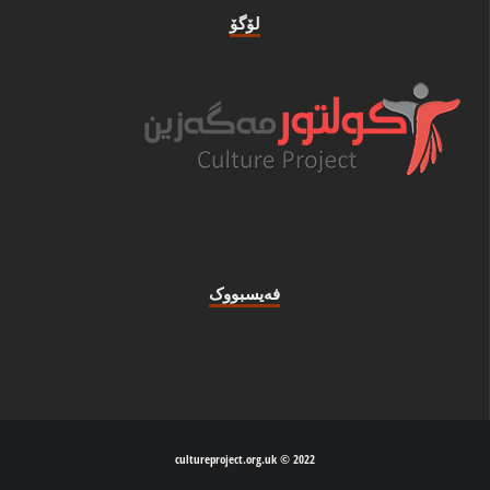
لۆگۆ
فه‌یسبووک
2022 © cultureproject.org.uk