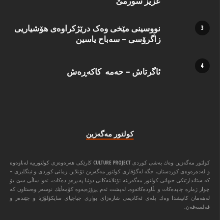
عزیز سورمێ
نووسینی مێخی وەک درێژکراوەی هۆشیاریی
زاگرۆسی – سەباح یاسین
ئاگرتاش – حەمە کاکەڕەش
كولتور مه‌گه‌زین
كولتور مه‌گه‌زین وه‌ك به‌شی كوردی CULTURE PROJECT كارێكی هه‌ره‌وه‌زی كولتورییه‌ له‌ناوه‌وه‌
و له‌ده‌ره‌وه‌ی كوردستان. جگه‌ له‌گۆڤاری كولتور مه‌گه‌زین ئۆنلاین زمانی كوردی و ئینگلیزی –
كه‌ ستاندارتێكی جیهانی كولتور مه‌گه‌زینه‌ ئۆنلاینه‌كانی دونیا په‌یڕه‌و ده‌كات. ئه‌وا ‌ساڵی سێ بۆ
چوار ژماره‌ چاپده‌كات و بڵاوده‌كاته‌وه‌. له‌پشت ئه‌م پڕۆژه‌یه‌وه‌ كۆمه‌ڵێك نوسه‌ر وه‌ستاون كه‌
له‌هه‌مان كاتیشدا وه‌ك پله‌ی ئه‌كادیمی شاره‌زای بواری جیاجیای سایكۆلۆژیا و جێنده‌ر و
فه‌لسه‌فه‌ن.