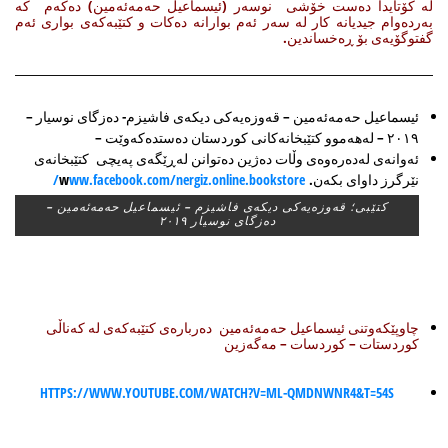
له‌ كۆتایدا ده‌ست خۆشی نوسه‌ر (ئیسماعیل حه‌مه‌ئه‌مین) ده‌كه‌م كه‌
به‌رده‌وام جیدیانه‌ كار له‌ سه‌ر ئه‌م بوارانه‌ ده‌كات و كتێبه‌كه‌ی بواری ئه‌م
گفتوگۆیه‌ی بۆ ڕه‌خساندین.
ئیسماعیل حه‌مه‌ئه‌مین – قه‌وزه‌یه‌كی دیكه‌ی فاشیزم- ده‌زگای نوسیار –
٢٠١٩ – له‌هه‌موو كتێبخانه‌كانی كوردستان ده‌ستده‌كه‌وێت –
ئه‌وانه‌ی له‌ده‌ره‌وه‌ی وڵات ده‌ژین ده‌توانن له‌ڕێگه‌ی په‌یچی كتێبخانه‌ی
نێرگرز داوای بكه‌ن. w
ww.facebook.com/nergiz.online.bookstore/
كتێبی؛ قه‌وزه‌یه‌كی دیكه‌ی فاشیزم – ئیسماعیل حه‌مه‌ئه‌مین –
ده‌زگای نوسیار ٢٠١٩
چاوپێكه‌وتنی ئیسماعیل حه‌مه‌ئه‌مین ده‌رباره‌ی كتێبه‌كه‌ی له‌ كه‌ناڵی
كوردستات – كوردسات – مه‌گه‌زین
HTTPS://WWW.YOUTUBE.COM/WATCH?V=ML-QMDNWNR4&T=54S