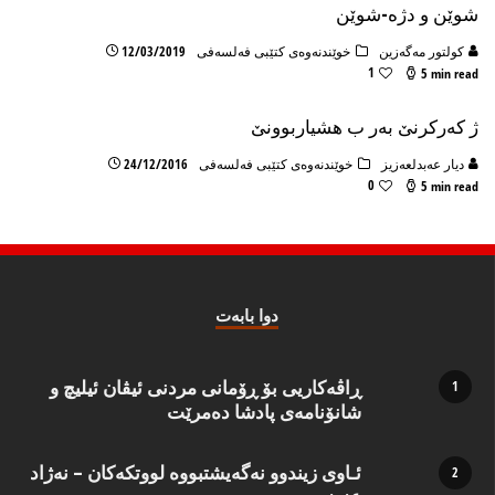
شوێن و دژە-شوێن
كولتور مه‌گه‌زین
خوێندنەوەی کتێبی فەلسەفی
12/03/2019
1
5 min read
ژ کەرکرنێ بەر ب هشیاربوونێ
دیار عه‌بدلعه‌زیز
خوێندنەوەی کتێبی فەلسەفی
24/12/2016
0
5 min read
دوا بابه‌ت
ڕاڤەکاریی بۆ ڕۆمانی مردنی ئیڤان ئیلیچ و
شانۆنامەی پادشا دەمرێت
ئـاوی زیندوو نه‌گه‌یشتبووه‌ لووتكه‌كان – نه‌ژاد