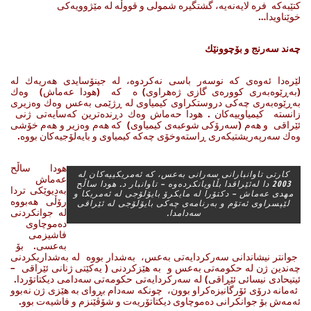
كتێبه‌كه‌ فره‌ لایه‌نه‌یه‌، گشتگیره‌ شمولی و قووڵه‌ له‌ مێژوویه‌كی
خوێناویدا…
چه‌ند سه‌رنج و بۆچوونێك
لێره‌دا ئه‌وه‌ی كه‌ نوسه‌ر باسی نه‌كردوه‌، له‌ جینۆسایدی هه‌ریه‌ك له‌
(به‌ڕێوه‌به‌ری كووره‌ی گازی ژه‌هراوی) ه كه‌ (هودا عه‌ماش) وه‌ك
به‌ڕێوه‌به‌ری چه‌كی دروستكراوی كیمیاوی له‌ ڕژێمی به‌عس وه‌ك وه‌زیری
زانسته‌ كیمیاوییه‌كان . هودا حه‌ماش وه‌ك دڕنده‌ترین كه‌سایه‌تی ژنی
ئێراقی و هه‌م (سه‌رۆكی شوعبه‌ی كیمیاوی) كه‌ هه‌م وه‌زیر و هه‌م خۆشی
وه‌ك سه‌رپه‌ریشتیكه‌ری ڕاسته‌وخۆی چه‌كه‌ كیمیاوی و بایه‌لۆجیه‌كان بووه‌.
هودا ساڵح
كارتی تاوانبارانی سه‌رانی به‌عس، كه‌ ئه‌مریكییه‌كان له
عه‌ماش
2003 دا له‌ئێراقدا بڵاویانكرده‌وه‌ – تاوانبار د. هودا ساڵح
به‌دیوێكی تردا
مهدی عه‌ماش – دكتۆرا له‌ مایكرۆ بایۆلۆجی له‌ ئه‌مریكا و
رۆڵی هه‌بووه‌
لێپسراوی ئه‌تۆم و به‌رنامه‌ی چه‌كی بایۆلۆجی له‌ ئێراقی
له‌ جوانكردنی
سه‌دامدا.
ده‌موچاوی
فاشیزمی
به‌عسی. بۆ
جوانتر نیشاندانی سه‌ركردایه‌تی به‌عس، به‌شدار بووه‌ له‌ به‌شداریكردنی
چه‌ندین ژن له‌ حكومه‌تی به‌عس و به‌ هێزكردنی ( یه‌كێتی ژنانی ئێراقی –
ئیتیحادی نیسائی ئێڕاقی) له‌ سه‌ركردایه‌تی حكومه‌تی سه‌دامی دیكتاتۆردا.
ئه‌مانه‌ درۆی ئۆرگانیزه‌كراو بوون، چونكه‌ سه‌دام بڕوای به‌ هێزی ژن نه‌بوو
ئه‌مه‌ش بۆ جوانكرانی ده‌موچاوی دیكتاتۆریه‌ت و شۆڤێنزم و فاشیه‌ت بوو.