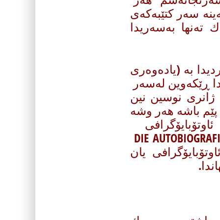
ه‌ سه‌ر كتێبه‌كه‌ی
 ته‌نها به‌سه‌ریدا
دیدا به‌ (یاده‌وه‌ری
دا ڕێكه‌وین له‌سه‌ر
) ژانری نوسین نین
پێم باشه‌ هه‌ر وشه‌
 ئاوتۆبایۆگرافی
AUTOBIOGRAPHY له‌ئه‌ڵمانیدا ئه‌وتۆبیۆگرافی DIE AUTOBIOGRAFIE
وتۆبایۆگرافی یان
ندا.