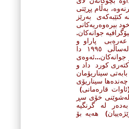
وه‌ بچوكانه‌ن لای
ه‌وه‌، به‌ڵام پڕێتی
 كتێبه‌كه‌ی به‌رێز
د بیره‌‌وه‌ر‌یه‌كانی
ۆگرافیه‌ جوانه‌كان.
 عه‌ره‌بی پاراو و
ڕۆماننوسانه‌ نوسیوویه‌تی، به‌ناوی (مذكرات) له‌ساڵی ١٩٩٥ دا
 جوانه‌كان‌…ئه‌وه‌ی
‌كته‌ری كورد داد و
 بابه‌تی سیناریۆمان
 چه‌نده‌ها سیناریۆی
(ئاوات قاره‌مانی)
 له‌شوێنی خۆی سڕ
ده‌ر له‌ گرنگیه‌
ه‌ییان)‌ هه‌یه‌ بۆ