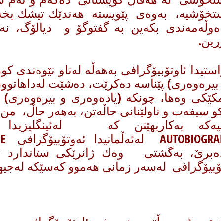
تخۆشیه‌، به‌وه‌ی پێویسته‌ هه‌ندێك تیشك بخه‌ین
‌وڵه‌مه‌ندی بكه‌ین به‌ گفتوگۆ و دیالۆگ، نه‌ك
‌ڕین.
استیدا ئاوتۆبیۆگرافی ‌به‌هه‌ڵه‌ له‌ناو نێوه‌ندی كور
بیره‌وه‌ری) پێناسه‌ ده‌كرێت، ده‌شێت له‌داهاتوو
كێكی وه‌ها، چونكه‌ (یاده‌وه‌ری و بیره‌وه‌ری
كو سیفه‌ت و ناولێنانی حاڵه‌تن، به‌هه‌ر حاڵ، من 
ینیه‌كه‌ به‌كاربهێنن كه‌ له‌ئینگلیزیدا
ده‌برێ، به‌گشتی وه‌ك ژانرێكی ستاندارد ئا
ۆبیۆگرافی له‌سه‌ر زمانی هه‌موو كه‌سێكه‌ له‌جیها