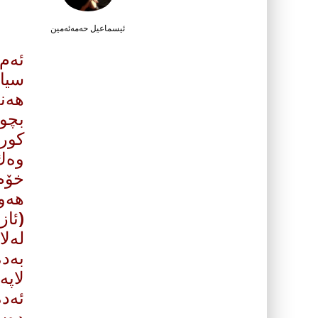
ئیسماعیل حه‌مه‌ئه‌مین
ئه‌م
سیاس
هه‌ن
بچوك
كورد
وه‌ك
خۆم)
هه‌و
(ئاز
له‌ل
به‌د
لاپه
ئه‌د
ده‌س