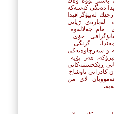
 باشتر بووه‌ وه‌ك
دا ده‌نگی كه‌سه‌كه‌
جێك له‌بیۆگرافیدا
ه‌ له‌باره‌ی ژیانی
ی مام جه‌لاله‌وه‌
تۆبایۆگرافی خۆی
ته‌مه‌ندا. گرنگی
‌ و سه‌رچاوه‌یه‌كی
رۆكه‌‌، هه‌ر بۆیه‌
امانی ڕێكخستنه‌كانی
یان كادرانی ناوشاخ
 هه‌موویان لای من
یه‌.