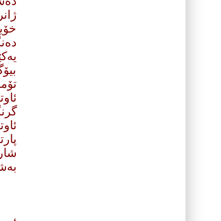
ده‌ش
ژانر
خۆیه
ده‌ن
یه‌ك
بیۆ
تۆم
ئاوت
گرنگ
ئاوت
پارت
شار 
به‌ش