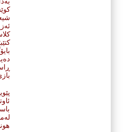
به‌د
كوێس
شیعر
ئه‌ز
كلاس
كتێب
بایۆ
ده‌ی
ڕاس
بازی
پێوی
ئاوت
باس
له‌م
هونه