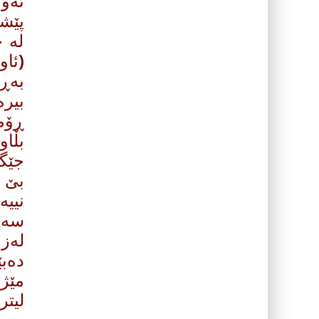
ئه‌و
پێشم
له‌ 
(ئاو
به‌ڕ
بیره
بڵاو
جێگه
بێ د
نییه
سه‌ر
‌له‌
ده‌ب
مێژو
لیتر