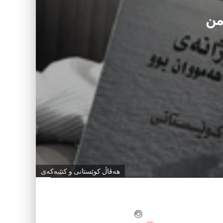
رمن
هه‌ڤاڵ كوێستانی و كتێبه‌كه‌ی