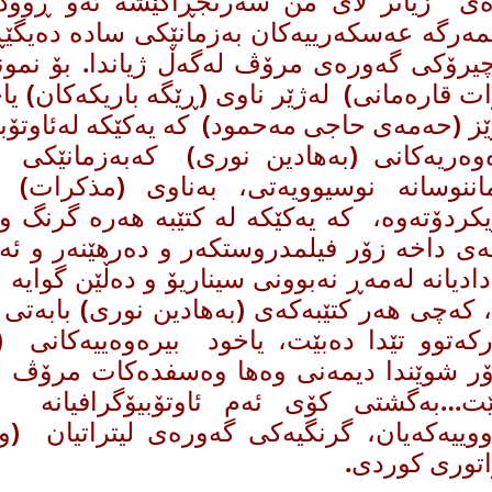
ه‌ی زیاتر لای من سه‌رنجڕاكێشه‌ ئه‌و ڕوودا
ه‌رگه‌ عه‌سكه‌رییه‌كان به‌زمانێكی ساده‌ ده‌یگێڕن
چیرۆكی گه‌وره‌ی مرۆڤ له‌گه‌ڵ ژیاندا. بۆ نمونه‌
ات قاره‌مانی) له‌ژێر ناوی (ڕێگه‌ باریكه‌كان) یاخو
ێز (حه‌مه‌ی حاجی مه‌حمود) كه ‌یه‌كێكه‌ له‌ئاوتۆبی
‌وه‌ریه‌كانی (به‌هادین نوری) كه‌به‌زمانێكی
یكردۆته‌وه، كه‌ یه‌كێكه‌ له كتێبه‌ هه‌ره‌ گرنگ و
‌ی داخه‌ ‌زۆر فیلمدروستكه‌ر و ده‌رهێنه‌ر و ئه
ادیانه‌ له‌مه‌ڕ نه‌بوونی سیناریۆ و ده‌ڵێن گوایه‌
‌، كه‌چی هه‌ر كتێبه‌كه‌ی (به‌هادین نوری) بابه‌تی
كه‌توو تێدا ده‌بێت، یاخود بیره‌وه‌ییه‌كانی 
زۆر شوێندا دیمه‌نی وه‌ها وه‌سفده‌كات مرۆڤ
ێت…به‌گشتی كۆی ئه‌م ئاوتۆبیۆگرافیانه به‌
وییه‌كه‌یان، گرنگیه‌كی گه‌وره‌ی لیتراتیان (وێژ
اتوری كوردی.