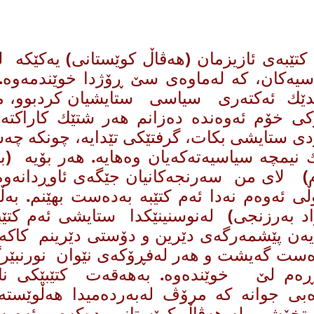
 كتێبه‌ی ئازیزمان (هه‌ڤاڵ كوێستانی) یه‌كێكه‌ له‌
یه‌كان، كه‌ له‌ماوه‌ی سێ ڕۆژدا خوێندمه‌وه‌.
دێك ئه‌كته‌ری‌ سیاسی ‌ ستایشیان كردبوو، م
ی خۆم ئه‌وه‌نده‌ ده‌زانم هه‌ر شتێك كاراكت
ی ستایشی بكات، گرفتێكی تێدایه‌، چونكه‌ چه‌شه
 نیمچه‌ سیاسیه‌ته‌كه‌یان وه‌هایه‌. هه‌ر بۆیه‌ 
 لای من سه‌رنجه‌كانیان جێگه‌ی ئاوڕدانه‌وه‌ نه
ڵی ئه‌وه‌م نه‌دا ئه‌م كتێبه‌ به‌ده‌ست بهێنم. به‌
اد به‌رزنجی) له‌نوسنینێكدا ستایشی ئه‌م كتێبه
ایه‌ن پێشمه‌رگه‌ی دێرین و دۆستی دێرینم كاكه
ه‌ست گه‌یشت و هه‌ر له‌فڕۆكه‌ی نێوان نورنبێر‌گ 
‌ڕه‌م لێ خوێنده‌وه‌. به‌هه‌قه‌ت كتێبێكی ن
ه‌بی جوانه كه‌ مرۆڤ له‌به‌رده‌میدا هه‌ڵوێسته‌
تخۆشی له هه‌ڤاڵ ‌كوێستانی ده‌كه‌م و ئه‌م 