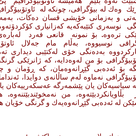
بێت ئه‌وه‌ بڵێم هه‌میشه‌ ئاوتۆبیۆگرافیم پێ
ێك وه‌ك له‌ بیۆگرافی، چونكه‌ له ‌ئاوتۆبیۆگرافی
‌تی و به‌زمانی خۆیشی قسان ده‌كات، به‌مه‌ر
گی نوسه‌ری كتێبه‌كه‌یه‌ كه‌زانیاری كۆكردۆته‌و
ێكی تره‌وه‌. بۆ نمونه‌ قانعی فه‌رد له‌باره‌
گرافی نوسیووه‌، به‌ڵام مام جه‌لال ئاو
اركردووه‌ به‌ده‌نگی خۆی له‌كتێبی دیداری 
ۆبیۆگرافی بۆ من له‌وه‌دایه‌، كه ‌ژانرێكی گرنگه
ه‌ بۆ ئه‌ده‌بی گێڕانه‌وه‌مان‌، كه ‌ڕۆمان و چی
ۆبیۆگرافی نه‌ماوه‌ ‌له‌م ساڵانه‌ی دوایدا، ئه‌ند
ه‌ سیاسیه‌كان یان پێشمه‌رگه‌ عه‌سكه‌رییه‌كان 
بڵاویانكردبێته‌وه‌، من نه‌مخوێندبێتنه‌وه‌.
ێكن له‌ ئه‌ده‌بی گێڕانه‌وه‌یه‌ك و ‌گرنگی خۆیان هه‌