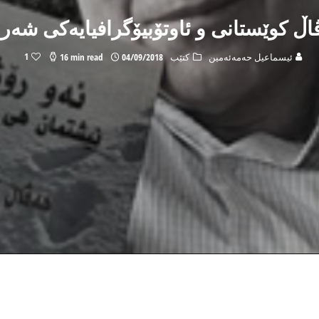
ڤاڵ كوێستانی و ئاوتۆبیۆگرافیایه‌كی شه‌
1
ئیسماعیل حه‌مه‌ئه‌مین
کتێب
04/09/2018
16 min read