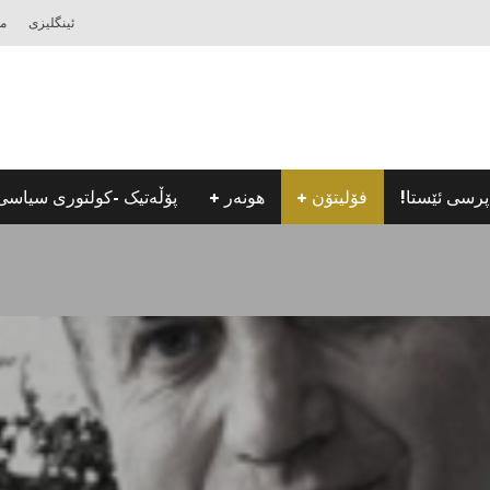
ئینگلیزی
مه
پرسی ئێستا!
فۆلیتۆن
هونه‌ر
پۆڵه‌تیک -كولتوری سیاسی