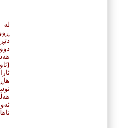
له‌ 
ڕوود
دێڕ 
دووه
هه‌س
(ئاو
ئارا
هاڕم
‌نوس
هه‌ڵ
ئه‌و
ناها