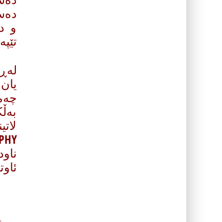
ده‌س
و ده
تێپه
له‌ڕ
یان 
چه‌م
به‌ڵ
لات
ناو
ئاوت