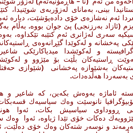
اخه‌وه‌ من ئه‌م (نا – هاڕمۆنیه‌ته‌م) له‌زۆر شوێن
تانیدا بینی، به‌مانای له‌زۆربه‌ی شوێنیدا، كتێبه‌ك
دا ئه‌م نه‌شازه‌ی خۆی داده‌پۆشێت‌، دیاره‌ ئه‌م
یزم (ئازاد به‌رزنجی) پێ جوان بووه‌. به‌ڵام به‌
یكیه سه‌ری له‌ژانری ئه‌م كتێبه‌ تێكداوه‌، به‌وه
ێكی په‌خشانه‌ و له‌كوێدا گێڕانه‌وه‌ی ڕاستیه‌كانه‌
گرافیسته‌ و له‌كوێشدا میدیاكارێكی شاعیره‌
ه‌وێت ڕاستیه‌كان بڵێت بۆ مێژوو و له‌كوێشدا
تیه‌كان به‌شێوازه‌ په‌خشانی (شێوازی حه‌ف
 به‌سه‌ردا هه‌ڵده‌دات.
سته‌ ئاماژه‌ به‌وه‌ش بكه‌ین، كه‌ شاعیر و هون
ۆبیۆگرافیا نانوسێت وه‌ك سیاسیه‌ك قسه‌بكات.
ی ڕووداوی سیاسیش بكات، ئه‌وا هونه‌
ێژوویه‌ك ده‌كات خۆی تێدا ژیاوه‌، ئه‌وا وه‌ك 
‌رمه‌ند و نوسه‌ر شته‌كان وه‌ك خۆی ده‌ڵێت، ئه‌م