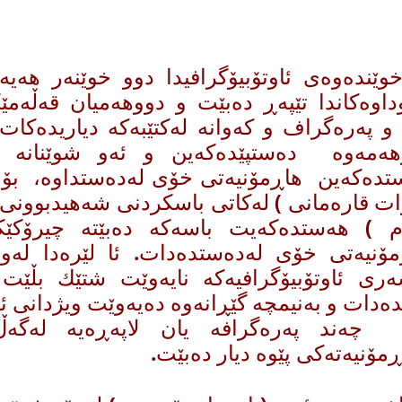
خوێنده‌وه‌ی ئاوتۆبیۆگرافیدا دوو خوێنه‌ر هه‌یه‌
اوه‌كاندا تێپه‌ڕ ده‌بێت و دووهه‌میان قه‌ڵه‌مێك
و په‌ره‌گراف و كه‌وانه‌ له‌كتێبه‌كه‌ دیاریده‌كات
ه‌مه‌وه‌ ده‌ستپێده‌كه‌ین و ئه‌و شوێنانه‌ د
تده‌كه‌ین هاڕمۆنیه‌تی خۆی له‌ده‌ستداوه‌، بۆ نم
ات قاره‌مانی ) له‌كاتی باسكردنی شه‌هیدبوونی
م ) هه‌ستده‌كه‌یت باسه‌كه‌ ده‌بێته‌ چیرۆك
ۆنیه‌تی خۆی له‌ده‌ستده‌دات. ئا لێره‌دا له‌و
ه‌ری ئاوتۆبیۆگرافیه‌كه‌ نایه‌وێت شتێك بڵێت
ده‌دات و به‌نیمچه‌ گێڕانه‌وه‌‌ ده‌یه‌وێت ویژدانی 
 چه‌ند په‌ره‌گرافه‌ یان لاپه‌ڕه‌یه‌ له‌گه‌
ڕمۆنیه‌ته‌كی پێوه‌ دیار ده‌بێت.