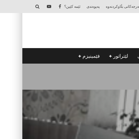
‌رجه‌كانی بڵاوكردنه‌وه‌
په‌یوه‌ندی
ئێمه‌ كێین؟
لێتراتور
فێمینیزم