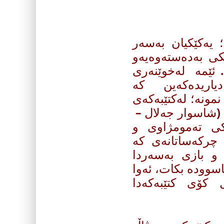
؛ یه‌كێكیان به‌سه‌ر
ی به‌ده‌سته‌وه‌یه‌و
. ئێمه‌ له‌خوێنه‌ری
یا‌ریده‌كه‌ین كه‌
ونه؛‌ له‌كتێبه‌كه‌ی
 (شاسوار جه‌لال –
ێكی ته‌مومژاوی و
 چركه‌ساتانه‌ی كه
 و بازی به‌سه‌ردا
ئاسووده‌ بكات، ئه‌وا
ڵ كۆی كتێبه‌كه‌دا