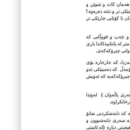
دى هەمان کات و شوێن و
ێکى تر و دێتە دەرەوە !
ن تا کۆتایى جارێکى تر
و چەپ و قووڵایى کە
لە پانتاییەکاندا یاری
ەوانى چیرۆکەکەى.
دا، کە جارجاره‌ بۆى
کۆمەڵ کە دەسپێکى ئەو
 چیرۆکەکەیە کە ئەویش
ەرى پاڵەوان ) لەوێدا
خانکراوە.
ە کە دابەشکردنى شانۆ
لە سەرى دابەشبوون و
یچىتر. دیاره‌ (لە ئاستى