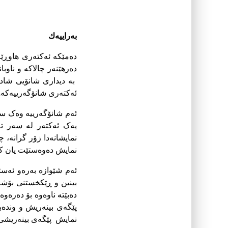
به‌راییه‌ك
دەمێکە ئەکتەرى هاوڕێم
دەرهێنەر چالاکە و ناو
بە دیدارى شانۆیى شاد 
ئەکتەرى شانۆگەرییەکە.
ئەم شانۆگەرییە وەک ستا
یەک ئەکتەر لە سەر تەخ
نمایشانەدا زۆر گرانە، چ
نمایش دەوەستێت یان کۆ
ئەم شێوازە بەرەو ئەس
بینین و ڕێکخستنى بۆشای
دەبێتە ناوەوە بۆ دەرەو
پێگەى بینەریش و وندەب
نمایش پێگەى بینەریشى 