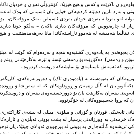
اوەڕوان ناکرێت و کەس و هیچ هیزێک کۆنترۆڵى ئەوان و خودیان ناکات 
ونى و بەرد بارین دەبێتە کردەیەکى خوایى یان ئاسمانى کە وەک لەعنە
ەواتە ئەو بەردانە بەردى خودان بەردى ئاسمانن ،نەک مرۆڤەکان، بۆیە
ڕیار لە چارەنووس کە مرۆڤەکان دیارى ناکەن – بەڵکو خودا دیاری
ئیتاڵیدا هەمیشە لە هەموو ئاڕاستەکاندا مانا بەرهەمدەهێنیت و هیچ
ن پەیوەندى بە یادەوەرى گشتیەوە هەیە و بەردەوام کە گوێت لە میلۆ
شوێن و زەمەن) دەگۆڕێت بۆ زەمەنى ئێستا و ئێرە. بەکارهێنانى ڕیتم و ئ
کربوو، کە ئەمەش ناسنامەى بۆ نمایشەکە دروست کردووە .
لتورییەکان کە پەیوەستە بە (یادەوەرى تاک) و دەووربەرەکەى، کاریگە
 تێکەڵاوبونیان لە گڵل زەمەن و ڕووداوەکان کە لە سەر شانۆ روود
انەوەى بینەران بەکاربێت یان بۆ دوورخستنەوەى بینەران و دروستکردن
ان کە بڕوا چەسپیووەکانى لە خۆگرتووە.
انى ئایەتیکى قورئان و گۆرانى و میلۆدى میللى لە پیشەى کاراکتەر
یەک خزمەتى بە وورژاندنى پرسیار لە پشت بوونى تەپڵژەن و ئازارەکا
کى تریشەوە گاڵتەجاڕى بە بوونى لە بیرچووى ئەو لاى چینێک یان نوخ
ووک ) بۆ کەرەستەى شەڕ یان کەرەستەى خۆشى بۆ سەرکەوتن و نوشست