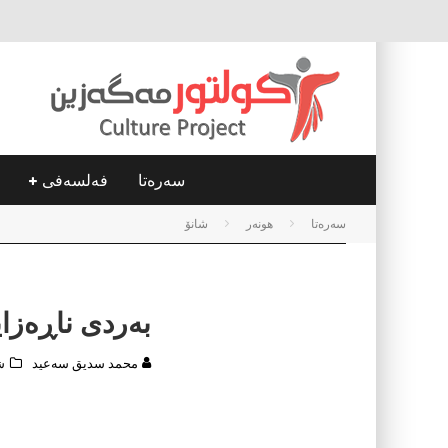
سه‌ره‌تا
فه‌لسه‌فی
سه‌ره‌تا
هونه‌ر
شانۆ
بەردى ناڕەزای
محمد سدیق سه‌عید
ش