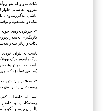
لابات تەواو لە نێو ڕۆڵ
مێژوو. لە ساتى هاوارکرد
پاشان دەگەڕێتەوە تا با
تێکەلاو دەبێتەوە و نوق
٢-
چڕکردنەوەى جوڵە ل
کاریگەرى لەسەر بچووک ک
بکات و زیاتر بینەر ببە
بابەت لە نێوان خودى 
دەگەڕایەوە وەک بوونێک
باسە بوو ، دواتر ونبو
(سالەى تەپڵە) ، كه‌ناوى 
٣-
سەنتەر یان نێوەندخو
ڕوودەدەن و ئەوانەى دەچ
ئه‌مه‌ لە شانۆدا بە ک
ڕەتدەکاتەوە و شانۆ و
پاڵەوان نییە، بەڵکو پاڵە