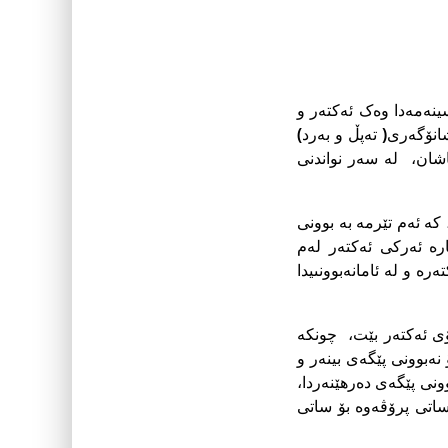
ینەمەدا وەک ئەکتەر و
نۆگەرى( تەپڵ و بەرد)
اشان، لە سەر نواندنى
کە ئەم تێرمە بە بوونى
ره‌ ئەرکى ئەکتەر لەم
رە و لە ئامانەبوونىیدا
ى ئەکتەر بێت، چونکە
نەبوونى پێگەى بینەر و
ونى پێگەى دەرهێنەردا،
ساتى پرۆڤەوە بۆ ساتى