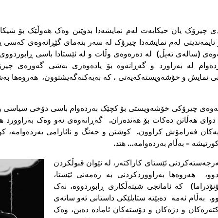
ندى چیرۆک یان حیکایەت لەم نمایشەدا بدوێین وەک هەوڵێک بۆ شیکا
تایمەندیتى لەم نمایشەدا چیرۆک لە سەر بنەماى گێڕانەوەى کەسى یان 
نەوەى (سالەى تەپڵ) لە دەرەوەى وڵات و لە ئێستادا باسى ڕابوردوو
ردەوام لە بەراورد و گەڕانەوە بۆ یادەوەرى بەشى گەورەى چیرۆ
ى نمایش و خۆشەویستەکەیەتى ، کە بەیەکنەگەیشتوون، هەروەها بەش
نەوەى چیرۆکى خۆشەویستى بۆ کچێک بەردەوام باسى دۆخى سیاسى و ئ
واى هەڵاتن دەکات بۆ هەندەران. گەڕانەوەى ئەو وەک بەراوورد هیچ
ییەکان فەرامۆش کراوون. کوشتن و جەنگ و نائارامى بەردەوامە
رتیشە – بەڵام بەردەوامە… هتد.
ەرجەستەکردنى ئێستاى کاراکتەر، لە نێوان قبوڵکردن
وو، هەروەها بەراووردکردنى بە زەمەنى ئێستا،
ۆنۆدراما) کە ئامانجی شیتەڵکارى ڕابوردووە، نەک
 به‌ڵام ئه‌مه‌ دەبێتە ستایلێکى داستانى ئەو ساتەى
تەرەکان و دژەکان و دۆستەکان ئامادە دەبن، وەک