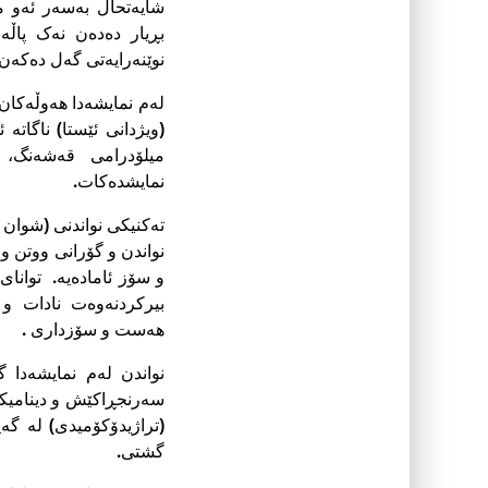
شایەتحاڵ بەسەر ئەو مێ
بڕیار دەدەن نەک پاڵ
نوێنەرایەتى گەل دەکەن.
لەم نمایشەدا هەوڵەکان 
(ویژدانى ئێستا) ناگاتە
میلۆدرامى قەشەنگ، 
نمایشدەکات.
تەکنیکى نواندنى (شوان 
نواندن و گۆرانى ووتن و 
و سۆز ئامادەیە. تواناى 
بیرکردنەوەت نادات و 
هەست و سۆزداری .
نواندن لەم نمایشەدا گ
سەرنجڕاکێش و دینامیکى
(تراژیدۆکۆمیدى) لە گە
گشتى.