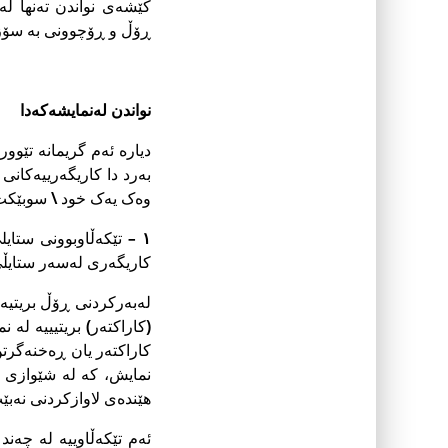
کێشەى نواندن تەنها لە
ڕۆڵ و ڕۆچوونى بە سۆز 
نواندن له‌نمایشه‌كه‌دا
دیارە ئەم گریمانە تێوو
بەرد دا کاریگەرییەکانى
وەک یەک خود \ سوبێكت
١
– تێکەڵاوبوونى ستایل
کاریگەرى لەسەر ستایڵى
لەبەرکردنى ڕۆڵ بریتیە 
(کاراکتەر) بریتیییە لە
کاراکتەر یان ڕەخنەگرتن
نمایش، کە لە شێوازى یە
هێندەى لاوازکردنى نەبێ
ئەم تێکەڵاوییە لە چەند