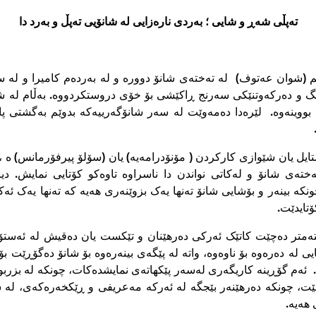
تەپڵى شەڕ و شایى ؛ بەردى نارەزایى لە شانۆیى تەپڵ و بەرد دا
 (شوان عه‌توف) لە تەختەى شانۆ دوورە و لە بەردەم کامیرا و لە س
بانگ و دەرکەوتنێکى سەرنج ڕاکێشى بۆ خۆى دروستکردووە. بەڵام لە شا
بووینەوە. لێرەدا دەمەوێت لە سەر شانۆگەرییەکە بدوێم بەگشتى پ
یل یان شێوازى کارکردن ( مۆنۆدرامەیە) یان (سۆلۆ پیرفۆرمانس) ە ، 
تەى شانۆ و لەکاتى نواندن دا ناسراوە تاوه‌كو کۆتایى نمایش. دیا
ونکە بینەر و بۆشایى شانۆ تەنها یەک بزوێنەرى هەیە کە تەنها یەک ئەکتە
تایدێت.
تەمتر دەچێت کاتێک ئەرکى دەرهێنان و تێکست یان دەقیش لە ئەستۆ
ی لە دەرەوە بۆ ناوەوە، واتە لە پێگەى بینەرەوە بۆ شانۆ دەگۆڕێت بۆ 
ە. ئەم گۆڕینە کاریگەرى لەسەر پێکهاتەى نمایشدەکات، چونکە لە بزربو
ێت، چونکە دەرهێنەر بێجگە لە ئەرکە مەعریفى و ڕێکخەرەکەى، لە 
هەیە.