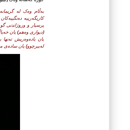
به‌ڵام وەک لە گریمانە
کاریگەرییە دەنگییەکان
پرسیار و وروژاندنى گوم
(دیوارى وەهم) یان خەیا
یان یادەوەریش تەنها 
لەبیرچوو) یان سادەى م