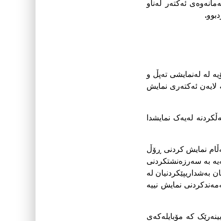
مانەوەى ئەکتەر لەناو
بوو.
ە لە له‌نمایشى تەپڵ و
ە لایەن ئەکتەرى نمایش
ڵکردنە لەیەک نمایشدا
بەڵام نمایش کردنى ڕۆڵ
هەیە بە سەرزەنشتکردنى
ن بەشداریپێکردنیان لە
ەمەندکردنى نمایش نییە
بینەرێک کە مۆبایلەکەى