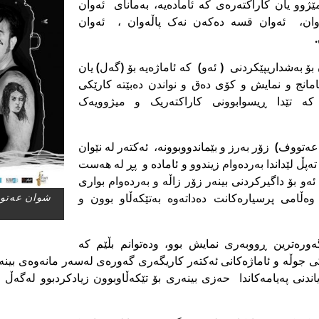
ژوو یان کاراکتەرەى کە ئامادەیە، به‌مانای ئەوان
ەوان، ئەوان قسە دەکەن نەک پاڵەوان ، ئەوان
بۆ بەشداریپێکردنى ( ئەو) کە ئاماژەیە بۆ (گەل) یان
 ئامانج و نمایش و کۆى دەق و نواندن دەبێتە کارێکى
کە تێدا ڕیسوابوونى کاراکتەریک و میژوویەک
عەتووف) زۆر بەرز و بێماندووبوونە، ئەکتەر لە نێوان
تەپڵ لێداندا بەردەوام زیندوو و ئامادە و پڕ لە هەست
ئەو بۆ داگیرکردنى بینەر زۆر زاڵە و بەردەوام بوارى
وەڵامى پرسیارەکانت دەداتەوە بەتێکەڵاو بوون و
شوان عه‌توو
ەورەترین ڕووبەرى نمایش بوو، ودەتوانم بڵێم کە
 جوڵە و ئاماژەکانى ئەکتەر کاریگەرى گەورەى لەسەر مانەوەى بینەر 
یاندنى پەیامەکاندا حەزى بینەرى بۆ تێکەڵاوبوون زیادکردبوو لەگەڵ 