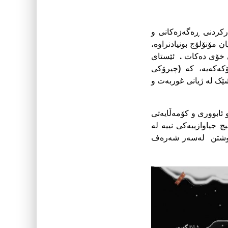
رکردنى ڕەگەزەکانى و
مۆنۆلۆج بونیادنراوە،
ى خۆى دەکات . ئێستاى
کەکەیە، کە (چیرۆکى
ێک لە ژیانى غوربەت و
ابوورى و کۆمەڵایەتى
 جیاوازییەکى نییە لە
، کوشتن لەسەر شەرەف