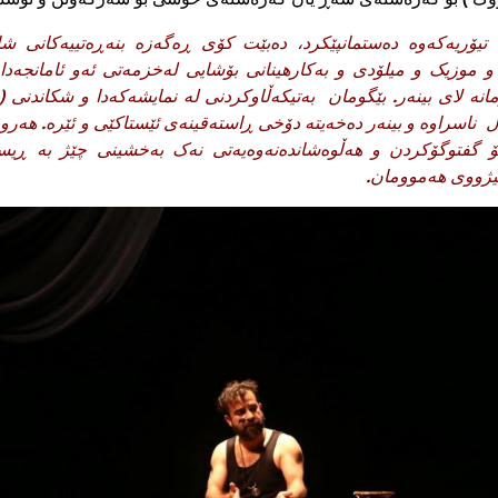
 تیۆریەکەوە دەستمانپێکرد، دەبێت کۆى ڕەگەزە بنەڕەتییەکانى شا
 و موزیک و میلۆدى و بەکارهینانى بۆشایى لەخزمەتى ئەو ئامانجەد
انە لاى بینەر. بێگومان بەتیکەڵاوکردنى لە نمایشەکەدا و شکاندنى 
ڵ ناسراوە و بینەر دەخەیتە دۆخی ڕاستەقینەى ئێستاكێی و ئێرە. هه‌روه‌
بۆ گفتوگۆکردن و هەڵوەشاندەنەوەیەتى نەک بەخشینى چێژ بە ڕیسو
یژووى هەموومان.