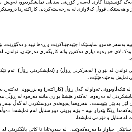
یەک کۆنسێپتدا کارى لەسەر گۆڕینى ستایلى نمایشکردبوو، ئەویش بە
و هەستێکى قووڵ کەلاوازى لە بەرجەستەکردنى کاراکتەردا دروستکرد
رییە بەسەر هەموو نمایشێکدا جێبەجێناکرێت و ڕەها نییە و دەگۆڕێت، بۆی
 وەک لاى خوارەوە دیارى دەکەین واتە کاریگەرى دەرهێنان، نواندن، ل
.
ى نواندن لە نێوان ( لەبەرکرنى ڕۆڵ) و (نمایشکردنى ڕۆڵ) ئەم تێکە
 نمایش بەجێدەهێڵێت .
لە تێکەڵاوبوونى تەواو لە گەل ڕۆڵ (کاراکتەر) وە بزربوونى ئەکتەر، 
 نمایشکردنى لە دەرەوە، ئەکتەر هێشتا بوارى هاتنە دەرەوە لە ڕۆڵى 
 لێى بە پێى پێویست . هەروەها پەیوەندى دروستکردن لە گەڵ بینەر یا
کەمدا ڕێگا پێدراو نییە – بۆیە بوونى دوو ستایڵ لەم نمایشەدا دەوڵ
ت لە ستایل و فۆرمى نمایشدا.
 ساتێکى جیاواز دا دەردەکەوێت، لە سەرەتادا تا کاتى بانگکردنى لە 