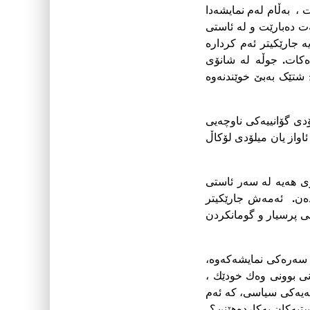
، بەڵام لەم نمایشەدا
ت دەبارێت و لە ئاستى
 جارێکیتر ئەم کردارە
دەکات. جوڵە لە شانۆى
 شتێک بەبێ خوێندنەوە
دى گۆانییەکى ناوچەیى
اواز یان میلۆدی لۆکاڵ
رى هەیە لە سەر ئاستى
ەدەن. ئەمەش جارێکیتر
ى پرسیار و گومانکردن
ى سەرەکى نمایشەکەوە،
نى بوونى وه‌ك خودێك ،
بەیەکى سیاسى، کە ئەم
یەکان بەکاردەهێنن؟