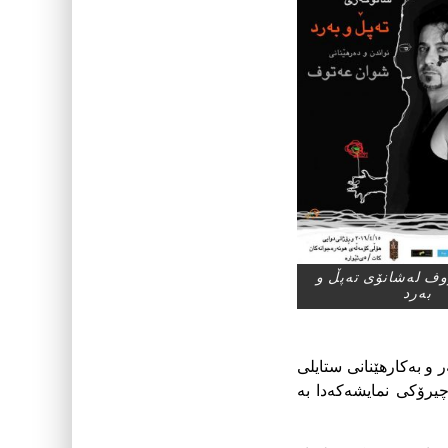
ف له‌شانۆی ته‌پڵ و
به‌رد
و بەکارهێنانى ستایلى
چیرۆکى نمایشەکەدا بە