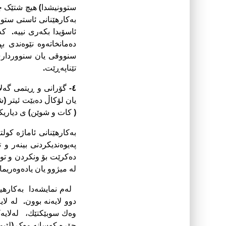
ستوونیشدا) هیچ شتێک چ
بەکارهێنانى ئاستى ستو
ئاسۆیدا بکەرى نییە. ک
دەمانخاتەوە نێوەندى ب
سنووقى یان سنووردارى 
تێناپەڕێت.
٤-
گۆرانى و ڕیتمی گەلا
یان لۆکاڵ دەبێت ئیتر (
( کات و شوێن) ی دیاری
بەکارهێنانى ئاماژە کو
پەیوەندیکردنى بینەر و
دەکرێت بۆ ونکردن و تو
لە میژوو یان یادەوەریم
لەم نمایشەدا بەکارهین
دوو لایەنە بوون. لە لا
وه‌ك سوبێكتێك، لەلایە
جۆرە کەسانە وەک (لێب