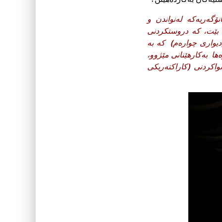
نۆگەریەکە لەنواندن و
ا بێت، کە دروستکردنى
(دیوارى چوارەم) کە بە
ها بەکارهێنانى مێژوو،
اکردنى (کاراکتەریکى