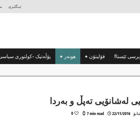
ئینگلیزی
مه
پرسی ئێستا!
فۆلیتۆن
هونه‌ر
پۆڵه‌تیک -كولتوری سیاسی
ى لەشانۆیى تەپڵ و بەردا
0
انۆ
22/11/2016
7 min read