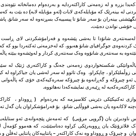
ەکەیدا بزرە و لە زەمەنى کاراکتەردایە و بەردەوام دەمانخاتە نێوەن
نى لە بینەرێک کە مۆبایلەکەى لابات (ئەو مۆبایلە لابە) دە بێت بە کەس
نگهێشتى بینەران بۆ سەر شانۆ تا پیسییەک بسڕنەوە لە سەر شانۆ. پاشا
مى خۆشى نواندن دەبێت.
ەسەنتەرى شانۆدا تا بەشى پێشەوە و فەرامۆشکردنى لاى ڕاست 
ردنەوەى جوگرافیاى شانۆ هەبوو، کە لەخزمەتى ئەکتەردا بوو کە کەمتر 
ستێتەوە بە سەنتەرى شانۆوە وەک سەنتەرى کردار و لەوێشەوە ببێتە پاڵ
پاڵەوانێکى شکستخواردوى زەمەنى جەنگ و کاراکتەرى ژنێک لە سێبەر
ى زوڵملێکراو ، چاپکراو، وەک تاتوو لە سەر لەشى یان جیاکراوە لە 
ونى ئەو چیرۆکە و گەڕانەوە بۆ چیرۆکە سەرەکیەکەى خۆى کە پاڵەوانى
کاراکتەره‌كه‌یه‌ لە ڕێبەرى نمایشەکەدا نەهاتووە.
ازى تەکنیکێکى دێرینى کلاسیزمە کە بەردەوام ( ڕووداو ، کاراکت
نە لاکانەوە یان بەشى قووڵایى شانۆ، بۆ فەرامۆشکراوان یان گەل تەر
ۆرس ناودبرێن یان (گروپى مرۆیى) کە ئەمەش پێچەوانەى ئەو ستایلەی
ەک فلاتزۆنێک یان ڕووبەرێکى کراوە دەناسێنێت، کە هەموو کۆمەڵ 
وان و چیرۆک و ڕووداو وە نەک کاراکتەر – پانتاییەکان پانتایى ئەقڵن و ه