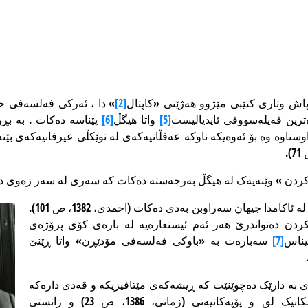
اش وتاری کتێبی مێژوو هەژێنی «کاپتال
[2]
» دا ، ئەرکی فەلسەفی خ
رین فەیلەسووفی ئایدیالیست
[5]
واتا هیگڵ
[6]
پێناسە دەکات . بە بڕ
تاوە وە بۆ ئەوەیکە ناوکە عەقڵانیەکەی لە توێکڵی عیرفانیەکەی بێت
ردن » وێنەیەک لە هیگڵ بەرجەستە دەکات کە سەری لە سەر زەوی دان
خستۆتە ئاسمانەوە ، کە لە ئاکامدا جیهان سەراوبن بەدی دەکات (احمدی، 1382، ص 101).
ێکردن دەتواندرێ هەر ئەم ئیستعارەیە لە بارەی کۆی پرۆژەی
یناس
[7]
سەبارەت بە «باوکی فەلسەفی مۆدێڕن» واتا ڕێنێ
بە دارێک دەچوێنێت کە ڕیشەکەی مێتافیزیکە و قەدی دارەکە
فیزکە و پزشکی و مکانیک لق و پۆپەکانیەتی (زمانی، 1386، ص 23) و زانستی