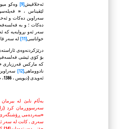
ئەخلاقیش
[9]
لێڤیناس ، « فەیلەس
سەراوبن دەکات و ئەخل
دەکات ؛ و بە فەلسەفە
سەر ئەو بڕوایەیە کە ئە
خواناسی
[11]
لە سەر قاچەکا
درێژکردنەوەی ئاراستە
بۆ کۆی ئیشی فەلسەفی لێ
کە مارکس قەرزباری «دی
نادووماهی
[12]
سەراوبن 
ئەویدی (دیویس ، 1386، ص 81).
بەڵام نابێ لە بیرمان
«سەردەمی ڕۆشنگەری» زی
سەری . کانت لە سەر ئە
چۆنی دەستدەدات
[14]
؟» (