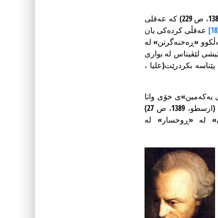
(کاپلستون، 1387، ص 229) کە عەقلی
عەقڵی کردەکی یان
ەڵکوو «ڕەخنەگرتن» لە
یشی لێڤیناس لە بواری
ێناسە بکردرێت(علیا ،
یەکەمین»ی خۆی واتا
مێتافیزیک بە «سەرسامبوون»ی مڕۆڤەکان لە شتەکان بەم جۆرەی کە هەن پێناسە دەکات (ارسطو، 1389، ص 27)
» لە «ڕوخسار» لە