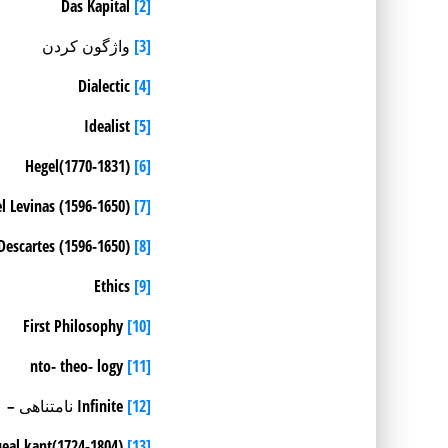
Das Kapital
[2]
[3]
واژگون کردن
Dialectic
[4]
Idealist
[5]
Hegel(1770-1831)
[6]
Emmanuel Levinas (1596-1650)
[7]
Rene Descartes (1596-1650)
[8]
Ethics
[9]
First Philosophy
[10]
nto- theo- logy
[11]
[12]
Infinite نامتناهی –
Imanueal kant(1724-1804)
[13]