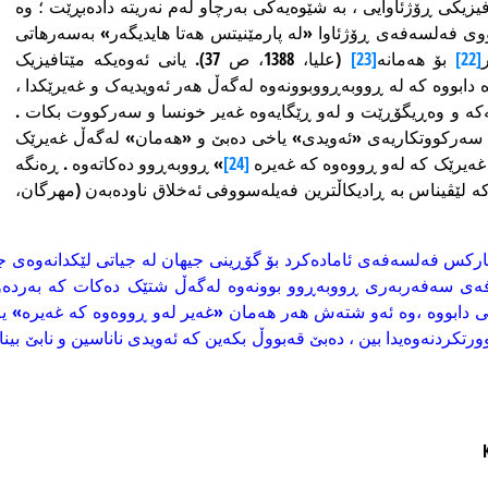
یزیکی ڕۆژئاوایی ، بە شێوەیەکی بەرچاو لەم نەریتە دادەبڕێت ؛ وە
ووی فەلسەفەی ڕۆژئاوا «لە پارمێنیتس هەتا هایدیگەر» بەسەرهاتی
[22]
بۆ هەمانە
[23]
(علیا، 1388، ص 37). یانی ئەوەیکە مێتافیزیک
 دابووە کە لە ڕووبەڕووبوونەوە لەگەڵ هەر ئەویدیەک و غەیرێکدا ،
یەکە و وەڕیگۆڕێت و لەو ڕێگایەوە غەیر خونسا و سەرکووت بکات .
ە سەرکووتکاریەی «ئەویدی» یاخی دەبێ و «هەمان» لەگەڵ غەیرێک
 غەیرێک کە لەو ڕووەوە کە غەیرە
[24]
» ڕووبەڕوو دەکاتەوە . ڕەنگە
ە لێڤیناس بە ڕادیکاڵترین فەیلەسووفی ئەخلاق ناودەبەن (مهرگان،
ەفەی سەفەربەری ڕووبەڕوو بوونەوە لەگەڵ شتێک دەکات کە بەردەوا
ابووە ،وە ئەو شتەش هەر هەمان «غەیر لەو ڕووەوە کە غەیرە» یە 
ورتکردنەوەیدا بین ، دەبێ قەبووڵ بکەین کە ئەویدی ناناسین و نابێ بین