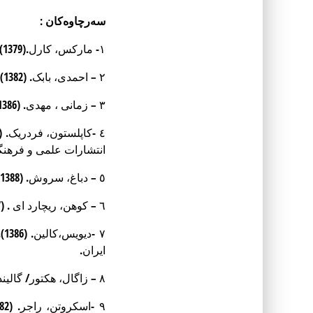
سەرچاوەکان :
١- مارکس، کارل.(1379).
٢ – احمدی، بابک. (1382).
٣ – زمانی ، مهدی. (1386).
٤ -کاپلستون، فردریک. (1385).
انتشارات علمی و فرهن
٥ – دباغ، سروش. (1388).
٦ – کوهن، ریچارد ای . (1387).«درآمدی بر فلسفه امانوئل لویناس».
٧ -دیویس،کالین. (1386).
ایران.
٨ – زاگال، هکتور/ گالیندو، خوزه. (1386).
٩ -اسکروتن، راجر. (1382).