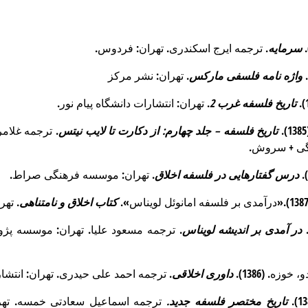
سرمایه
. ترجمه ایرج اسکندری. تهران: فردوس.
واژه نامه فلسفی مارکس
. تهران: نشر مرکز
تاریخ فلسفه غرب 2
. تهران: انتشارات دانشگاه پیام نور.
تاریخ فلسفه – جلد چهارم: از دکارت تا لایب نیتس
گی + سروش.
درس گفتارهایی در فلسفه اخلاق
. تهران: موسسه فرهنگی صراط.
کتاب اخلاق و نامتناهی
. تهر
در آمدی بر اندیشه لویناس
. ترجمه مسعود علیا. تهران: موسسه پ
داوری اخلاقی
. ترجمه احمد علی حیدری. تهران: انتش
تاریخ مختصر فلسفه جدید.
ترجمه اسماعیل سعادتی خمسه. تهر