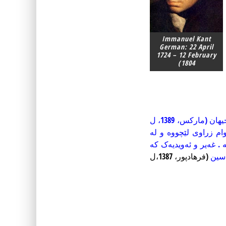
Immanuel Kant
German: 22 April
1724 – 12 February
1804)
هەر بەو جۆرەی کە مارکس فەلسەفەی ئامادەکرد بۆ گۆڕینی جیهان لە جیاتی لێکدانەوەی جیهان (مارکس، 1389، ل
م زراوی لێچووە و لە
. غەیر و ئەویدیەک کە
اسین
(فرهادپور، 1387،ل