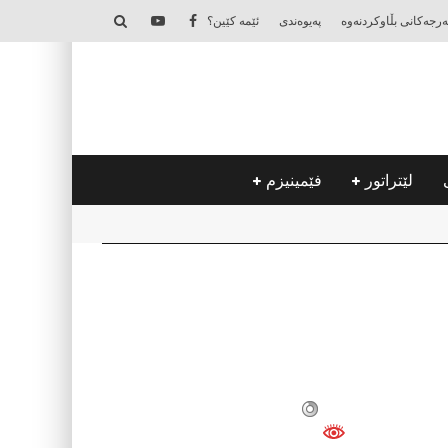
‌رجه‌كانی بڵاوكردنه‌وه‌
په‌یوه‌ندی
ئێمه‌ كێین؟
لێتراتور
فێمینیزم