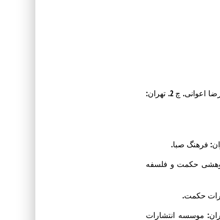
. ترجمه غلامرضا اعوانی. چ 2. تهران:
ان: فرهنگ صبا.
ژوهشی حکمت و فلسفه
ارات حکمت.
ان: موسسه انتشارات