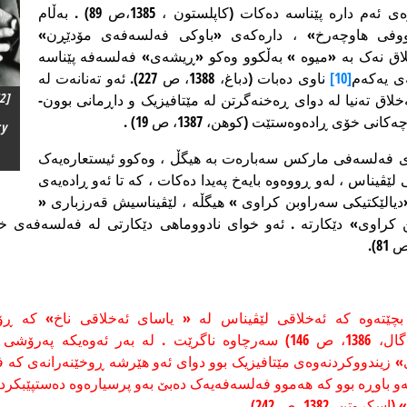
وەکو میوەی ئەم دارە پێناسە دەکات (کاپلستون ، 1385،ص 89) . بەڵام
ووفی هاوچەرخ» ، دارەکەی «باوکی فەلسەفەی مۆدێڕن»
اق نەک بە «میوە » بەڵکوو وەکو «ڕیشەی» فەلسەفە پێناسە
ی یەکەم
[10]
ناوی دەبات (دباغ، 1388، ص 227). ئەو تەنانەت لە
2]
خلاق تەنیا لە دوای ڕەخنەگرتن لە مێتافیزیک و داڕمانی بوون-
نی خۆی ڕادەوەستێت (کوهن، 1387، ص 19) .
ry
ی فەلسەفی مارکس سەبارەت بە هیگڵ ، وەکوو ئیستعارەیەک
ڤیناس ، لەو ڕووەوە بایەخ پەیدا دەکات ، کە تا ئەو ڕادەیەی
الێکتیکی سەراوبن کراوی » هیگڵە ، لێڤیناسیش قەرزباری «
کراوی» دێکارتە . ئەو خوای نادووماهی دێکارتی لە فەلسەفەی خۆی
 بچێتەوە کە ئەخلاقی لێڤیناس لە « یاسای ئەخلاقی ناخ» کە ڕ
سەرسووڕمان کرد (زاگال، 1386، ص 146) سەرچاوە ناگرێت . لە بەر ئەو
ندووکردنەوەی مێتافیزیک بوو دوای ئەو هێرشە ڕوخێنەرانەی کە فی
و باوڕە بوو کە هەموو فەلسەفەیەک دەبێ بەو پرسیارەوە دەستپێبکرد
اسکروتن، 1382، ص 242) .