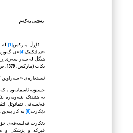
بەشی یەکەم
کاڕڵ مارکس
[1]
لە پ
«دیالێکتیک
[4]
»ی گەورەت
هیگڵ لە سەر سەری ڕاوس
بکات (مارکس، 1379، ص 71).
ئیستعارەی « سەراوبن ک
بە هێندێک بێنەوبەرە پ
فەلسەفی ئێمانوێل لێڤ
دێکارت
[8]
بە کار ببەین .
دێکارت فەلسەفەی خۆی 