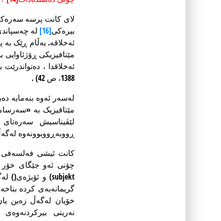
لای کانت پرسە سەرەکیەک
بیرەکی
[16]
لە چەسپاند
ئەخلاقە. بەڵام ڕێک بە
مێتافیزیکی ڕۆژئاوایی 
ئەخلاقدا ، دەتواندرێ
1388، ص 42) .
لەسەر ئەوە بنەمایە دە
لێڤیناسیش سەرەتای
ڕووبەڕووبوونەوە لەگەڵ
کانت ئیشی فەلسەفی خ
چۆنی ئەو جێگای خۆر 
گریمانەیەی کردە بناخە
نەریتی بیرکردنەوەی