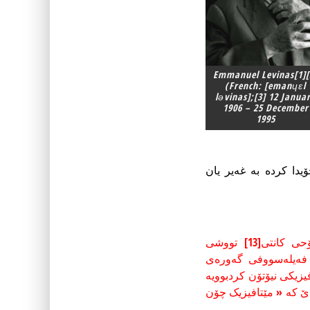
Emmanuel Levinas[1][
(French: [emanɥɛl
ləvinas];[3] 12 Janua
1906 – 25 December
1995
دا کردە بە غەیر یان
ۆحی کانتی
[13]
تووشی
ەیکە پەرۆشی فەیلەسووفی گەورەی
زیکی نیۆتۆن کردبوویە
ێ کە « مێتافیزیک چۆن