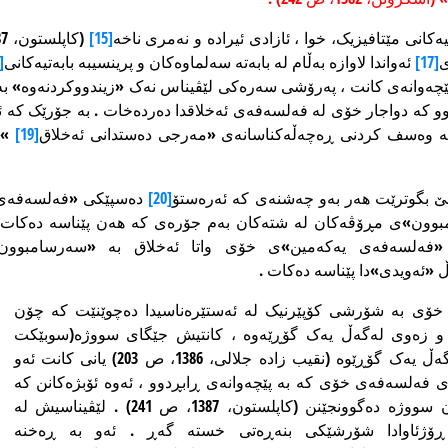
انی مێتافیزیک، خوا ، ئازادی ئیرادە و نەمری ناخە
[15]
ی
[17]
ئەواندا لاوازە بەڵام لە بابەتە سەلماوەکان و پرینسیبە بابەتیەکانی
[18]
 پێچەوانەی کانت ، پەرۆشی سەرەکی لێڤیناس نەک «زیندووکردنەوە» ب
بوو کە دواجار خۆی لە فەلسەفەی ئەخلاقدا دەردەخات . بە جۆرێک کە ئ
ت بە وەسف کردنی ڕەچەڵەکناسانەی «مەرجی دەستدانی ئەخلاق
[19]
» پ
بێ بگوترێت هەر بەو چەشنەی کە ئەرەستۆ
[20]
دەسپێکی «فەلسەفەی 
 «فەلسەفەی یەکەمین»ی خۆی واتا ئەخلاق بە «سەرسامبوون
 «ئەویدی»دا پێناسە دەکات .
ۆی بە شۆرشی کۆپێرنیک لە ئەستێرەناسیدا دەچوێنێت کە چۆن
و زەوی لەگەڵ یەک گۆڕێەوە ، کانتیش جێگای سووژە(سوبێکت
subjekt) و ئۆبژەی() لەگەڵ یەک گۆڕێوە (نقیب زاده جلالی، 1386، ص 203) یانی کانت ئەو
ی فەلسەفەی خۆی کە بە پێچەوانەی ڕابڕدوو ، ئەوە ئۆبژەکانن کە
خۆیان لەگەڵ زەین یان سووژە دەگوونجێنن (کاپلستون، 1387، ص 241) . لێڤیناسیش لە
 ڕۆژئاوادا شۆرشێکی بنەڕەتی خستە گەڕ . ئەو بە ڕەخنە