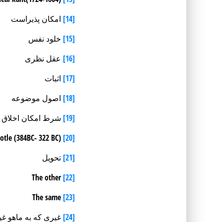
[14]
امکان پذیراست
[15]
خلود نفس
[16]
عقل نظری
[17]
اثبات
[18]
اصول موضوعە
[19]
شرط امکان اخلاق
Aristotle (384BC- 322 BC)
[20]
[21]
تحویل
The other
[22]
The same
[23]
[24]
غیری کە بە ماهو غ