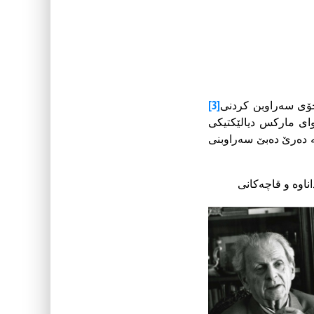
ۆی سەراوبن کردنی
[3]
وای مارکس دیالێکتیکی
ە دەرێ دەبێ سەراوبنی
اوە و قاچەکانی