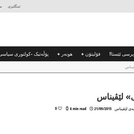
ئینگلیزی
مه
پرسی ئێستا!
فۆلیتۆن
هونه‌ر
پۆڵه‌تیک -كولتوری سیاسی
ڤیناس
» لێڤیناس
0
ەی لێڤیناس
21/09/2015
6 min read