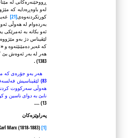
ڕووخێنەرەکانی لە مێتاف
لەو باوەڕەدایە کە مێژ
کورتکردنەوەی
[21]
غەیر
بەردەوام لە هەوڵی ئەوە
ئەو بکاتە بە ئەمرێکی 
لێڤیناس دژ بەو مێژوو
کە غەیر دەمێنێتەوە و «
هەر لە بەر ئەوەش بێ ک
1383) .
83) لێڤیناسیش فەلس
هەوڵی سەرکووت کردنی د
نابێ بە دوای ناسین و کو
13) ….
پەراوێزەکان
Karl Marx (1818-1883)
[1]