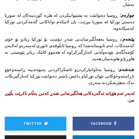
بەشار.
چوارەم:
ڕوسیا دەتوانێت بە پشتیوانیکردن لە هێزە کوردییەکان لە سوریا
دەستی تورکیا لە سوریا ببڕێت، یان لانیکەم تواناکانی گەمەکردنی تورکیا
کەمبکاتەوە.
پێنجەم:،
ڕوسیا بەهەڵگیرساندنی شەڕ دۆست بۆ تورکیا زیادو بۆ خۆی
کەمدەکات، لەم ئانوساتەشدا کە ڕوسیا ئابڵوقەی ئابوری لەسەرەو لەلایەن
کۆمەڵگەی نێودەوڵەتی کەنارگیرکراوە لە هەموو کاتێک زیاتر پێویستی بە
هاوڕێ‌و هاوپەیمان هەیە.
شەشەم:
ڕوسیا بەتاوانبارکردن‌و ئاشکراکردنی پەیوەندییە ڕاستەوخۆو
ناڕاستەوخۆکانی نێوان تورکیاو داعش باشتر دەتوانێت تورکیا کەنارگیربکات
نەک بەهێرشکردنە سەری.
لەبەر ئەم هۆیانە ئەگەرەکانی هەڵگیرسانی شەڕ کەمن بەڵام ناکرێت بڵێین
نین.
TWITTER
FACEBOOK