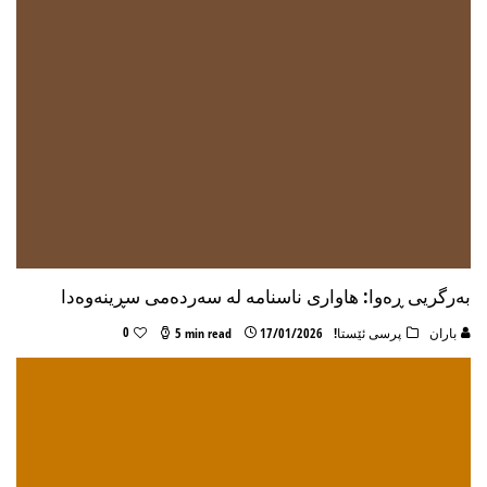
بەرگریی ڕەوا: هاواری ناسنامە لە سەردەمی سڕینەوەدا
0
باران
پرسی ئێستا!
17/01/2026
5 min read