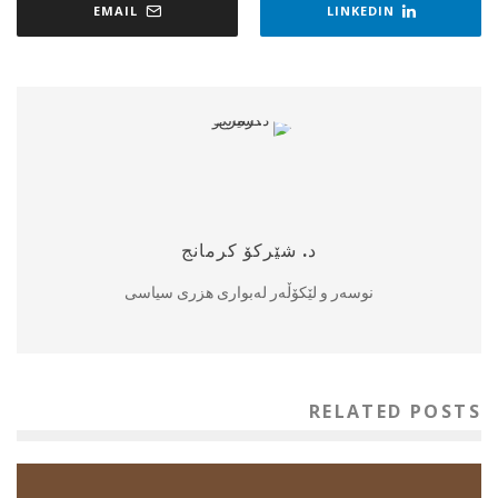
EMAIL
LINKEDIN
د. شێرکۆ کرمانج
نوسەر و لێکۆڵەر لەبواری هزری سیاسی
RELATED POSTS