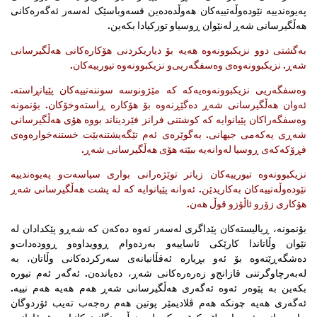
پەیوەندییە نێودەوڵەتییەکان هەوڵدەدەین قسەوباسێک لەسەر ئەگەرەکانی
هەڵگیرسانی شەڕ لەنێوان ڕوسیاو تورکیادا بکەین.
بەگشتی دوو نزیکبوونەوە هەیە بۆ دیاریکردنی هۆکارەکانی هەڵگیرسانی
شەڕ. نزیکبوونەوەی وەسفگەریی‌و نزیکبوونەوە تیورییەکان.
وەسفگەریی نزیکبوونەوەیەکە کە مێژونوسە سوننەتییەکان پێیانڕاستە.
ئەوان هەڵگیرسانی شەڕ دەگێڕنەوە بۆ هۆکارە ڕاستەوخۆکان. بۆنمونە
وەسفگەراکان پێیانوایە کە کوشتنی فرانز فێردیناند بووە هۆی هەڵگیرسانی
شەڕی یەکەمی جیهانی. بەگوێرەی ئەم تێگەیشتنەبێت خستنەخوارەوەی
فڕۆکەکەی ڕوسیا لەوانەیە ببێتە هۆی هەڵگیرسانی شەڕ.
نزیکبوونەوە تیورییەکان زیاتر توێژەرانی بواری سیاسەت‌و پەیوەندییە
نێودەوڵەتییەکان بەکاریدێن. ئەوانە پێیانوایە کە لە پشت هەڵگیرسانی شەڕ
هۆکاری زۆرو ئاڵۆزو قوڵ هەن.
بۆنمونە، ڕیالیستەکان پێداگری لەسەر ئەوە دەکەن کە شەڕو پێکدادان لە
نێوان وڵاتاندا کارێکی ئاساییەو بەردەوام ڕوویداوەو ڕوودەدات‌و
دەشگەڕێتەوە بۆ ئەو بڕیارە ئەقڵانیانەی سەرکردەکانی وڵاتان، بە
لەبەرچاوگرتنی قازانج‌و زەرەرەکانی شەڕ، دەیاندەن. ئەگەر ئەم تیورە
بکەین بە پێوەر ئەوە ئەگەری هەڵگیرسانی شەڕ هەم هەیە هەم نییە.
ئەگەری هەیە چونکە هەم ڤلادیمێر پوتین هەم رەجەب تەیب ئۆردوگان