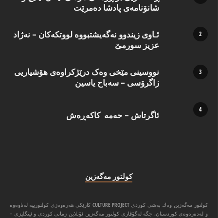
شانۆنامەی پادشا دەمرێت
ئـاوی زیندوو نه‌گه‌یشتبووه‌ لووتكه‌كان – نه‌ژاد
عزیز سورمێ
نووسینی مێخی وەک درێژکراوەی هۆشیاریی
زاگرۆسی – سەباح یاسین
ئاگرتاش – حەمە کاکەڕەش
كولتور مه‌گه‌زین
كولتور مه‌گه‌زین وه‌ك به‌شی كوردی CULTURE PROJECT كارێكی هه‌ره‌وه‌زی كولتورییه‌ له‌ناوه‌وه‌
و له‌ده‌ره‌وه‌ی كوردستان. جگه‌ له‌گۆڤاری كولتور مه‌گه‌زین ئۆنلاین زمانی كوردی و ئینگلیزی –