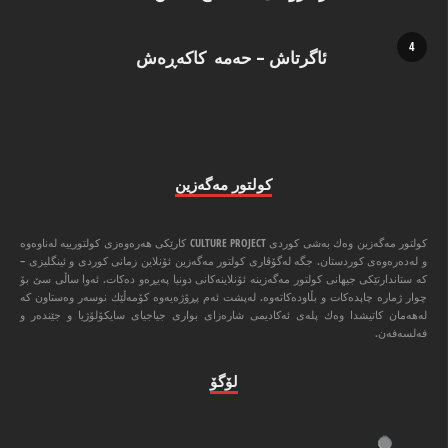
ئاگرتاش – حەمە کاکەڕەش
كولتور مه‌گه‌زین
كولتور مه‌گه‌زین وه‌ك به‌شی كوردی CULTURE PROJECT كارێكی هه‌ره‌وه‌زی كولتورییه‌ له‌ناوه‌وه‌
و له‌ده‌ره‌وه‌ی كوردستان. جگه‌ له‌گۆڤاری كولتور مه‌گه‌زین ئۆنلاین زمانی كوردی و ئینگلیزی –
كه‌ ستاندارتێكی جیهانی كولتور مه‌گه‌زینه‌ ئۆنلاینه‌كانی دونیا په‌یڕه‌و ده‌كات. ئه‌وا ‌ساڵی سێ بۆ
چوار ژماره‌ چاپده‌كات و بڵاوده‌كاته‌وه‌. له‌پشت ئه‌م پڕۆژه‌یه‌وه‌ كۆمه‌ڵێك نوسه‌ر وه‌ستاون كه‌
له‌هه‌مان كاتیشدا وه‌ك پله‌ی ئه‌كادیمی شاره‌زای بواری جیاجیای سایكۆلۆژیا و جێنده‌ر و
فه‌لسه‌فه‌ن.
لۆگۆ