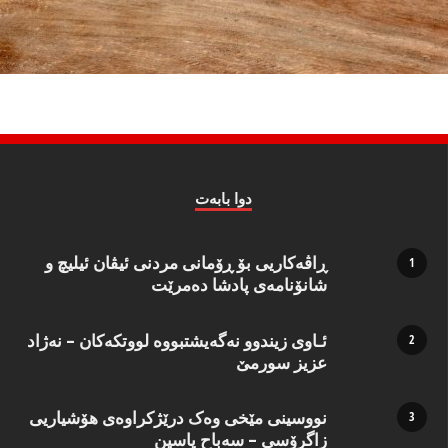
دوا بابه‌ت
ڕاڤەکاریی بۆ ڕۆمانی مردنی ئیڤان ئیلیچ و
شانۆنامەی پادشا دەمرێت
ئـاوی زیندوو نه‌گه‌یشتبووه‌ لووتكه‌كان – نه‌ژاد
عزیز سورمێ
نووسینی مێخی وەک درێژکراوەی هۆشیاریی
زاگرۆسی – سەباح یاسین