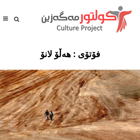
فۆتۆی : هه‌ڵۆ لانۆ