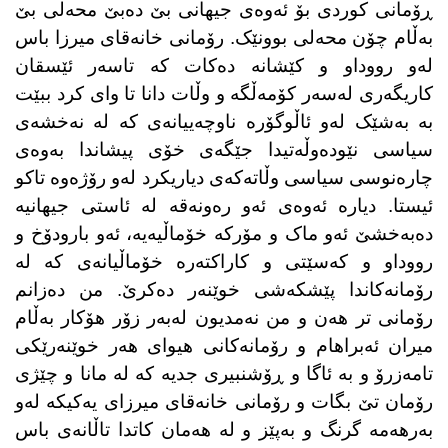
ڕۆمانی کوردی بۆ ئەوەی جیهانی بێ دەبێ محەلی بێ
بەڵام چۆن محەلی بوونێک. رۆمانی خانەقای میرزا باس
لەو رووداو و کێشانە دەکات کە تاسەر ئێسقان
کاریگەری لەسەر کۆمەڵگە و وڵات دانا تا وای کرد ببێت
بە بەشێک لەو ئاڵوگۆرە ناوچەییانەی کە لە نەخشەی
سیاسی نێودەوڵەتیدا جێگەی خۆی پیشاندا بەوەی
چارەنوسی سیاسی وڵاتەکەی دیاریکرد لەو رۆژەوە تاکو
ئیستا. دیارە ئەوەی ئەو رەونەقە لە ئاستی جیهانیە
دەبەخشێ ئەو ماک و مۆرکە خۆماڵیەیە، ئەو بارودۆخ و
رووداو و کەسێتی و کاراکتەرە خۆماڵیانەی کە لە
رۆمانەکاندا پێشکەشی خوێنەر دەکرێ. من دەزانم
رۆمانی تر هەن و من نەمدیون لەبەر زۆر هۆکار بەڵام
میران ئەبراهام و رۆمانەکانی هیوای هەر خوێنەرێکی
تامەزرۆ و بە ئاگا و ڕۆشنبیری جدیە کە لە مانا و چێژی
رۆمان تێ بگات و رۆمانی خانەقای میرزای یەکیکە لەو
بەرهەمە گرنگ و بەپێز و لە هەمان کاتدا تاڵانەی باس