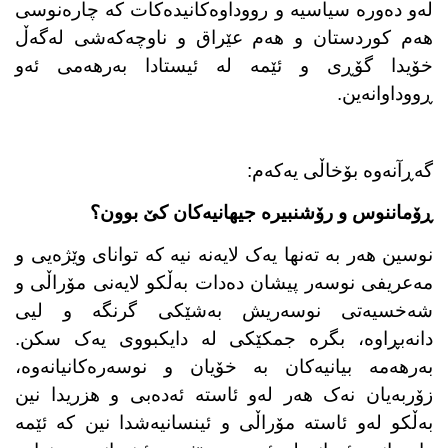
لەو دەورە سیاسیە و رووداوەکانیدەکات کە چارەنوسی
هەم کوردستان و هەم عێراق و ناوچەکەشی لەگەڵ
خۆیدا گۆڕی و ئێمە لە ئیستادا بەرهەمی ئەو
ڕووداوانەین.
گەڕآنەوە بۆخاڵی یەکەم:
ڕۆماننوس و رۆشنبیرە جیهانیەکان کێ بوون؟
نوسین هەر بە تەنها یەک لایەنە نیە کە توانای وێژەیی و
مەعریفی نوسەر پیشان دەدات بەڵکو لایەنی مۆراڵی و
شەخسیەتی نوسەریش بەشێکی گرنگە و لیی
دانەبڕاوە، بگرە جمکێکی لە دایکبووی یەک سکن.
بەرهەمە بیانیەکان بە خۆیان و نوسەرەکانیانەوە،
زۆربەیان نەک هەر لەو ئاستە ئەدەبی و هزریدا نین
بەڵکو لەو ئاستە مۆراڵی و ئینسانیەشدا نین کە ئێمە