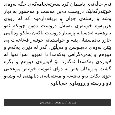
ئەم حاڵەتەی باسمان کرد سەرئەنجامەکەی جگە لەوەی
خوێنەرگەلێک دروست دەبن مەست و مەخمور بە دیار
وشە و رستەی جوان و بریقەدارەوە کە لە رووی
هزریەوە خوێنەری تەمەڵ دروست دەبن چونکە ئەو
بەرهەمە ئەدەبیانە پرسیار دروست ناکەن بەڵکو وەڵامی
حازر بەدەستیان پێیە و خواستیانە خوێنەر قەناعەت پێ
بێنن بەوەی دەینوسن و دەیڵێن، گەر لە دێڕی یەکەم و
دووەم و پەەرەگرافی یەکەمدا دا نەبوو، ئەوا ئەوا لە
لاپەرەی یەکەمدا ئەگەرنا بۆ لاپەڕەی دووەم و بگرە
گشت پەڕەکان هەر بە دوای ئەوەیە خوێنەر موعجبی
خۆی بکات بەو تەنتەنە و مەنتەنانەی دیانهێنێ لە وشەو
ناو و رستە و ڕووداوی خەیاڵاوی.
میران ئابراهام ڕۆماننوس