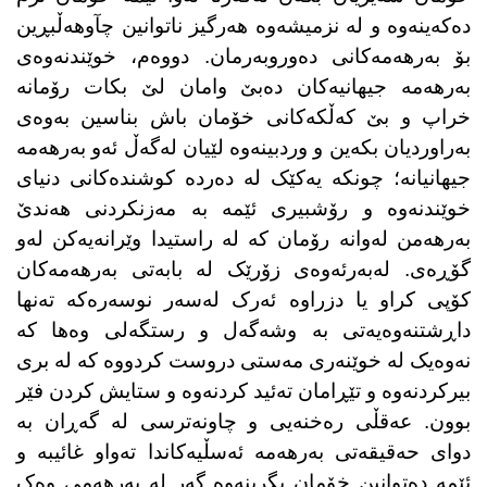
دەکەینەوە و لە نزمیشەوە هەرگیز ناتوانین چآوهەڵبڕین
بۆ بەرهەمەکانی دەوروبەرمان. دووەم، خوێندنەوەی
بەرهەمە جیهانیەکان دەبێ وامان لێ بکات رۆمانە
خراپ و بێ کەڵکەکانی خۆمان باش بناسین بەوەی
بەراوردیان بکەین و وردبینەوە لێیان لەگەڵ ئەو بەرهەمە
جیهانیانە؛ چونکە یەکێک لە دەردە کوشندەکانی دنیای
خوێندنەوە و رۆشبیری ئێمە بە مەزنکردنی هەندێ
بەرهەمن لەوانە رۆمان کە لە راستیدا وێرانەیەکن لەو
گۆڕەی. لەبەرئەوەی زۆرێک لە بابەتی بەرهەمەکان
کۆپی کراو یا دزراوە ئەرک لەسەر نوسەرەکە تەنها
داڕشتنەوەیەتی بە وشەگەل و رستگەلی وەها کە
نەوەیک لە خوێنەری مەستی دروست کردووە کە لە بری
بیرکردنەوە و تێڕامان تەئید کردنەوە و ستایش کردن فێر
بوون. عەقڵی رەخنەیی و چاونەترسی لە گەڕان بە
دوای حەقیقەتی بەرهەمە ئەسڵیەکاندا تەواو غائیبە و
ئێمە دەتوانین خۆمان بگرینەوە گەر لە بەرهەمی وەک