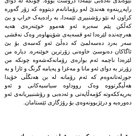
نێوەندی ئەدەبی ئێمەدا دروست بووە؛ چونکە لە دوای
راپەڕینەوە هەندێ لەو رۆمانانەم دیتووە کە زۆر گەورە
کراون لە نێو رۆشنبیری ئێمەدا، بە رادەیەک خراپ و بێ
کەڵکن پێم سەیرە ئەو هەموو خوێنەرەی هەیە
هەرچەندە لێرەدا ئەو قسەیەی شۆپنهاوەر وەک نەقشی
سەر بەرد دەسەلمێ کە دەڵێ ئەو کەسەی بۆ بێ
ئاگاکان دەنوسێ خاوەنی زۆرترین خوێنەرە. دیارە من
لێرەدا ناچمە ئەم بوارەی رۆمانەکەشەوە چونکە من
زۆرتر بە دوای ئەو مانا و مەغزا و پەیامە گرنگ و ئازا و بە
جورئەتانەوەم کە ئەم رۆمانە لە بن هەنگڵی خۆیدا
هەڵیگرتووە وەک رووداوە سیاسیەکانی و ئەو
بەریەککەوتە کۆمەڵایەتی و ئەدەبی و رۆشنبیریانەی ئەو
دەورەیە و درێژبوونەوەی بۆ رۆژگاری ئێستامان.