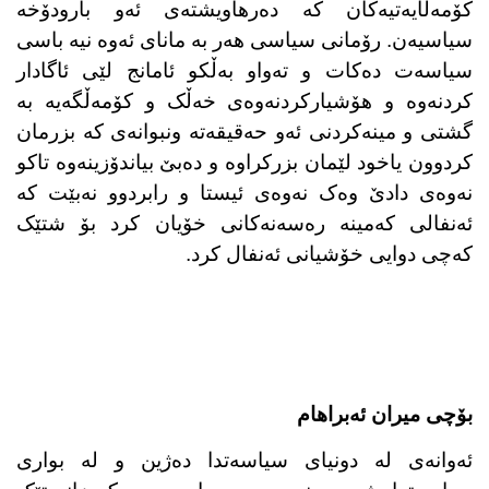
کۆمەڵایەتیەکان کە دەرهاویشتەی ئەو بارودۆخە
سیاسیەن. رۆمانی سیاسی هەر بە مانای ئەوە نیە باسی
سیاسەت دەکات و تەواو بەڵکو ئامانج لێی ئاگادار
کردنەوە و هۆشیارکردنەوەی خەڵک و کۆمەڵگەیە بە
گشتی و مینەکردنی ئەو حەقیقەتە ونبوانەی کە بزرمان
کردوون یاخود لێمان بزرکراوە و دەبێ بیاندۆزینەوە تاکو
نەوەی دادێ وەک نەوەی ئیستا و رابردوو نەبێت کە
ئەنفالی کەمینە رەسەنەکانی خۆیان کرد بۆ شتێک
کەچی دوایی خۆشیانی ئەنفال کرد.
بۆچی میران ئەبراهام
ئەوانەی لە دونیای سیاسەتدا دەژین و لە بواری