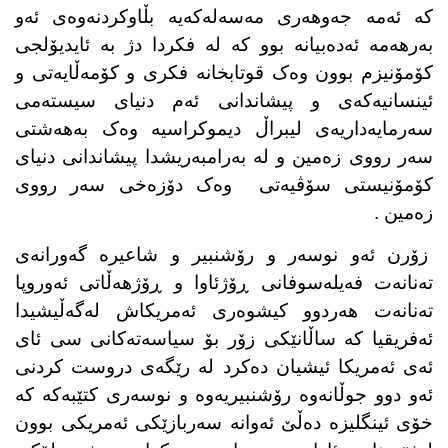
کە ئەمە جەوهەری مەسەلەکەیە بڵاوکردنەوەی ئەو
بەرهەمە ئەدەبیانە بوو کە لە فکردا دژ بە ئایدیۆلجی
کۆمۆنیزم بوون وەک قوتابخانە فکری و کۆمەڵایەتی و
ئینسانیەکەی و پیشاندانی ئەم دنیای سیستەمی
سەرمایەداریەی لیبراڵ دیموکراسیە وەک بەهەشتی
سەر رووی زەمین و لە بەرامبەریشدا پیشاندانی دنیای
کۆمۆنیستی سۆڤیەتی وەک دۆزەخی سەر رووی
زەمین .
زۆرن ئەو نوسەر و رۆشنبیر و شاعیرە گەورانەی
تەنانەت فەیلەسوفانی ڕۆژئاوا و ڕۆژهەڵاتی ئەوروپا
تەنانەت هەردوو کیشوەری ئەمریکاش لەگەڵیشیدا
ئەفریقیا کە ساڵانێکی زۆر بۆ سیاسەتەکانی سی ئای
ئەی ئەمریکا ئیشیان دەکرد لە رێگەی دروست کردنی
ئەو دوو جوڵانەوە رۆشنبیریەوە و نوسەری کتێبەکە کە
خۆی ئینگلیزە دەڵێ ئەوانە سەربازێکی ئەمریکی بوون