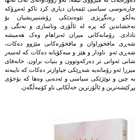
چارەنوسی سیاسی ئێمەیان دیاری کرد تاکو ئەمڕؤکە
بەڵکو رەنگڕیژی نێوەندێکی رۆشنبیریشیان بۆ
نەخشاندین کە پرە لە ئاڵۆزی وناسازی و نەنگی و
نادادی. رۆمانەکانی میران ئەبراهام وەک هەمیشە
شەڕی مافخوراوان و مافخۆرەکانی مێژوو دەکات،
شەڕی ئەو ناودار و هێز و سەکۆیانە دەکات کە لەسەر
شانی ئەوانی تر دەرکەوتوون و بنیات نراون. خانەقای
میرزا ئەو رۆمانەیە شەڕێکی جیاوازتر دەکات کە تایبەتە
بە چین و توێژێکی سیاسی و ئەدەبی وەها کە بۆخۆی
پڕکێشەترین و ئاڵۆزترین خەڵکانی ناو کۆمەڵگەن.