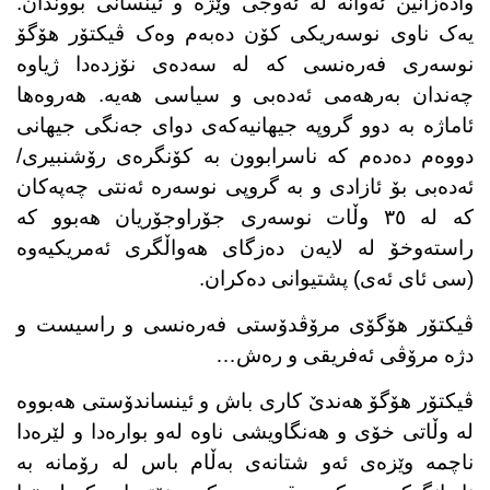
وادەزانین ئەوانە لە ئەوجی وێژە و ئینسانی بووندان.
یەک ناوی نوسەریکی کۆن دەبەم وەک ڤیکتۆر هۆگۆ
نوسەری فەرەنسی کە لە سەدەی نۆزدەدا ژیاوە
چەندان بەرهەمی ئەدەبی و سیاسی هەیە. هەروەها
ئاماژە بە دوو گروپە جیهانیەکەی دوای جەنگی جیهانی
دووەم دەدەم کە ناسرابوون بە کۆنگرەی رۆشنبیری/
ئەدەبی بۆ ئازادی و بە گروپی نوسەرە ئەنتی چەپەکان
کە لە ٣٥ وڵات نوسەری جۆراوجۆریان هەبوو کە
راستەوخۆ لە لایەن دەزگای هەواڵگری ئەمریکیەوە
(سی ئای ئەی) پشتیوانی دەکران.
ڤیکتۆر هۆگۆی مرۆڤدۆستی فەرەنسی و راسیست و
دژە مرۆڤی ئەفریقی و رەش…
ڤیکتۆر هۆگۆ هەندێ کاری باش و ئینساندۆستی هەبووە
لە وڵاتی خۆی و هەنگاویشی ناوە لەو بوارەدا و لێرەدا
ناچمە وێزەی ئەو شتانەی بەڵام باس لە رۆمانە بە