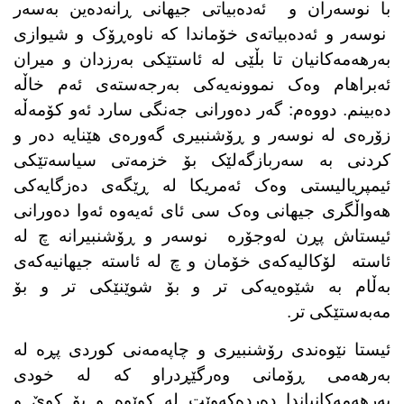
با نوسەران و ئەدەبیاتی جیهانی ڕانەدەین بەسەر
نوسەر و ئەدەبیاتەی خۆماندا کە ناوەڕۆک و شیوازی
بەرهەمەکانیان تا بڵێی لە ئاستێکی بەرزدان و میران
ئەبراهام وەک نموونەیەکی بەرجەستەی ئەم خاڵە
دەبینم. دووەم: گەر دەورانی جەنگی سارد ئەو کۆمەڵە
زۆرەی لە نوسەر و ڕۆشنبیری گەورەی هێنایە دەر و
کردنی بە سەربازگەلێک بۆ خزمەتی سیاسەتێکی
ئیمپریالیستی وەک ئەمریکا لە ڕێگەی دەزگایەکی
هەواڵگری جیهانی وەک سی ئای ئەیەوە ئەوا دەورانی
ئیستاش پڕن لەوجۆرە نوسەر و ڕۆشنبیرانە چ لە
ئاستە لۆکالیەکەی خۆمان و چ لە ئاستە جیهانیەکەی
بەڵام بە شێوەیەکی تر و بۆ شوێنێکی تر و بۆ
مەبەستێکی تر.
ئیستا نێوەندی رۆشنبیری و چاپەمەنی کوردی پڕە لە
بەرهەمی ڕۆمانی وەرگێڕدراو کە لە خودی
بەرهەمەکانیاندا دەردەکەوێت لە کوێوە و بۆ کوێ و