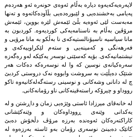
لاپەرەیەکەیەوە دیارە بەڵام ئەوەی حونەرە ئەو هەردەم
پەیامی بەخشندەیی و لێبورەدەیی بڵآودەکاتەوە و تەنها
مەبەست لێی ئەوەیە بڵێ ئێمەش لێرە بووین، ئێمەش
مرۆڤین بەڵام بە ناسنامەیەکی کوردیەوە. کوردبون بە
مانا سیاسیە ناسیۆنالستیەکەی نا بەڵکو بە مانا مرۆیی و
فەرهەنگی و کەمینەیی و ستەم لێکراوییەکەی و
نیشتمانیەکەی. بۆیە کەسێتی نوسەر یەکێکە لەو رەگەزە
سەرەکیانەی نوسین کە وا لە نوسەرەکە دەکات هەر
شتێک دەیڵێت بە سروشت وابووە نەک دروستی کردبێ
چ لە دانانی وشەکانی و نوسینی رستەگەلەکانیەوە تاکو
رووداو و چیرۆکە راستەقینەکانی ناو رۆمانەکانی.
لە خانەقای میرزادا ئاستی وێژەیی زمان و داڕشتن و لە
یەکدانی وێنەی ڕووداوەکان و وێنەکێشانی
کاراکتەرەکان ئەوەندە بەرزە مرۆڤ دڵخۆش دەبێ
کاتێک دەبینێ نوسەری رۆمان بەو ئاستە بەرزەوە لە