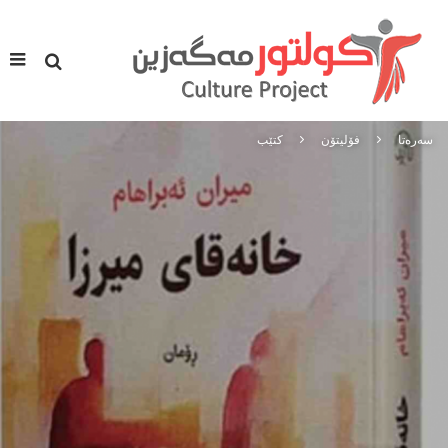
سه‌ره‌تا
فۆلیتۆن
کتێب