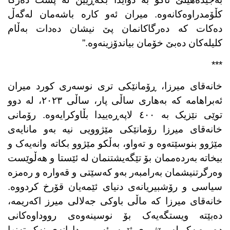
کڵۆمدراوەکانەوە. میران ئەو کارە باشەمان لەگەڵ
دەکات کە دەرگاکانمان پێ نیشان دەدات بەڵام
کلیلەکان دەبێ خۆمان بیاندۆزینەوە.”
***
خانەقای میرزا، ڕۆمانێکی تری نوسەری کورد میران
ئەبراهامە کە بەهاری ساڵی پار، ساڵی ٢٠٢٣، لە دوو
توێی نێزیک بە ٤٠٠ لاپەڕەییدا بڵاوکرایەوە. رۆمانی
خانەقای میرزا رۆمانێکی مێژوویی نیە بەو مانایەی
مێژوو بنوسێتەوە و تەواو، بەڵکو مێژوو بکاتە وانەیەک و
بیخاتە بەردەممان بۆ تێگەیشتنمان لە ئێستا و هەڵوێست
وەرگرتنیشمان بەرامبەر بەو کەسێتی و قەوارە و رەمزە
سیاسی و رۆشبیریانەی دنیای ئێمەیان قۆرخ کردووە.
خانەقای میرزا کە ماڵی باوکی جەلالی میرز اکەریمە،
دەبێتە ویستگەیەک بۆ نوسینەوەی رووداوەکانی
دەورەیەک لە مێژووی ئێمە، ئەو رووداوانەی نەک تەنها