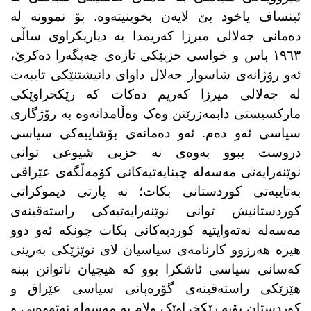
ئینساف یاخود بێ لایەن بخوینیتەوە. بۆ نموونە لە
دەمانی جەلالی میرزا کەریمدا بە دیاریکراوی ساڵی
١٩٦٣ باس و خواسی حزبێکی تازەی چەپگەرا دەکرێ،
ئەو رۆژانەی شاسوار جەلال داوای دانیشتنێکی تایبەت
لە جەلالی میرزا کەریم دەکات کە رێکخراوێکی
مارکسیستی دابمەزرێنن وەک وەڵامدانەوە بە رۆژگاری
سیاسی ئەو دەم. ئەو دەمانەی بۆشاییەکی سیاسی
دروست ببوو بەوەی نە حزبی شیوعی توانی
نوێنەرایەتی مەسەلە چینایەتیەکانی کۆمەڵگەی عێراقی
بەتایبەتی کوردستانی بکات؛ نە پارتی دیموکراتی
کوردستانیش توانی نوێنەرایەتیەکی راستەقینەی
مەسەلە نەتەوایتیە کوردیەکانی بکات چونکە ئەو دوو
هیزە هەرزوو کارنامەی سیاسیان لای توێژێکی بەرینی
کەسانی سیاسی ئاشکرا بوو کە هیچیان ناتوانن ببنە
هێزێکی راستەقینەی گۆرەپانی سیاسی عێراق و
کوردستان بۆیە رێکخراوێک ولام بە مەسەلە نەتەوەیی و