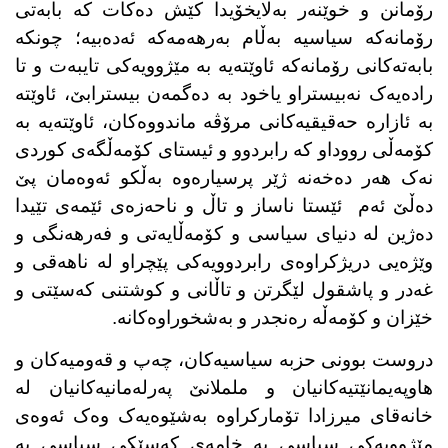
رۆمانن و خوێنەر بەلایخۆیدا کێش دەکات کە بابەتی
رۆمانەکە سیاسیە بەڵام بەرهەمەکە ئەدەبیە؛ چونکە
بابەتەکانی رۆمانەکە ئاوێتەیە بە مێژوویەکی تایبەت و تا
رادەیەک نەبیستراو یاخود بە دەگمەن بیسترابێ، ئاوێتە
بە ئازارە حەقیقیەکانی مرۆڤە ماندووەکان، ئاوێتەیە بە
کۆمەڵی رووداو کە رابردوو و ئیستای کۆمەڵگەی کوردی
نەک هەر دەخەنە ژێر پرسیارەوە بەڵکو ئەوەمان پێ
دەڵێ ئەم ئێستا ناساز و تاڵ و ناحەزەی ئێمەی تێیدا
دەژین لە دنیای سیاسی و کۆمەڵایەتی و فەرهەنگی و
وێژەیی دریژکراوەی رابردوویەکی پێچراو لە ناهەقی و
غەدر و پاشقول لێگرتن و تاڵانی و کوشتنی کەسێتی و
خێزان و کۆمەڵە رەنجدر و بەشخوراوەکانە.
دروست بوونی حزبە سیاسیەکان، چەپ و قەومیەکان و
هاوپەیمانێتیەکانیان و ململانێ پەرلەمانیەکانیان لە
خانەقای میرزادا تۆمارکراوە بەشێوەیەک وەک ئەوەی
مێژوویەکی سیاسی بە خامەی کەسێکی سیاسی بە