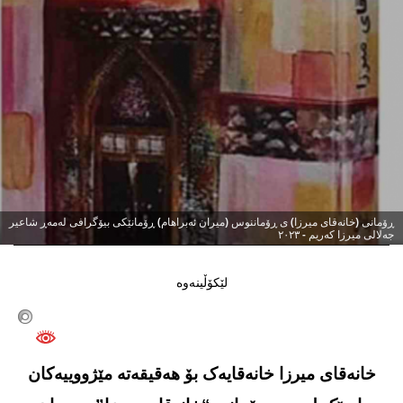
0
ڕۆمانی (خانەقای میرزا) ی ڕۆماننوس (میران ئەبراهام) ڕۆمانێکی بیۆگرافی لەمەڕ شاعیر
جەلالی میرزا کەریم - ٢٠٢٣
لێکۆڵینەوە
خانەقای میرزا خانەقایەک بۆ هەقیقەتە مێژووییەکان