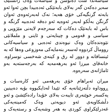
سیاسەتدا شت دەنوسن و سیاسەت وەک زانستێک
سەیر دەکەن گەر بەلای بابەتێکی ئەدەبیدا بچن ئەوا ئەو
بابەتە گرنگیەکی خۆی هەیە؛ نەک لەبەرئەوەی ئەوان
گرنگن بەڵکو لەبەر ئەوەیە ئەو دەقە ئەدەبیە گرنگە و
باس لە بابەتێک دەکات کە سەرجەم لایەنی مێژویی و
سیاسی و قەومی و چینایەتی و ئاینی و ململانێی
نێوەندەکان وەک نیوەندی ئەدەبی و سیاسیەکانی
رووماڵ کردووە لەسەر بنەمایەکی مەوزوعی وەها کە بە
ئینسافانە و دوور لە رق و کینەی شەخسی نوسراوە.
خانەقای میرزا ئەو بەرهەمەیە کە بەرجەستەیە بەو
ئاماژانەی سەرەوە.
میران ئەبراهام خۆی بەرهەمی ئەو کارەسات و
ڕووداوە دڵتەزێنانەیە کە تێیدا لەدایکبووە بۆیە دەبینین
یەکسەر خوێنەری تایبەت بەلای خۆیدا رادەکێشێ و ئەو
دڵشکاویەی ئەو دیویەتی وەک کەمینەیەکی
غەدرلێکراوی کوردی بە هەر وشەیەک و رستەیەک و