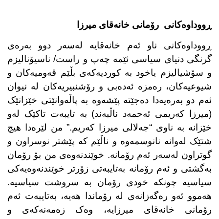
ڕووداوەکانی رۆمانی خانەقای میرزا
ڕووداوەکانی ناو ئەم خانەقایە لەسەر دوو بەرەی
گرنگی دنیای سیاسی ئێمە چەپ و راست/ ناسیۆنالیزم
و سۆشیالیزم یاخود بە کوردیەکەی بڵێم قەومیەکان و
شیوعیەکان، رەمزە ئەدەبی و رۆشنبیریەکان لە نیوان
ئەم دو بەرەیەدا دەجێتە پێشەوە بە پاڵەوانێتی خێزانێک
(میرزا کەریمی ئەحمەد ناڵبەند) بە تایبەت تاکێک لەو
خێزانە بە ناوی “جەلالی میرزا کەریم.” من لێرەدا هیچ
شتێک لەوانە نانوسمەوە و ناڵێم کە پێشتر نوسراون و
گوتراون لەسەر ئەم رۆمانە. خوێندنەوەی من بۆ رۆمان
بەگشتی و ئەم رۆمانە بەتایبەتی زۆرتر خوێندنەوەیەکی
سیاسیە چونکە خودی رۆمان بە سروشت سیاسیە.
هەموو ئەو رەگەزانەی لە رۆماندا هەیە، بەتایبەت ئەم
رۆمانی خانەقای میرزایە، وەک زەمەنەکەی و