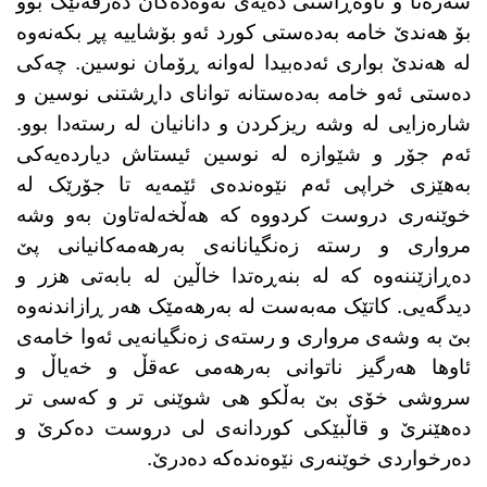
سەرەتا و ناوەڕاستی دەیەی نەوەدەکان دەرفەتێک بوو
بۆ هەندێ خامە بەدەستی کورد ئەو بۆشاییە پڕ بکەنەوە
لە هەندێ بواری ئەدەبیدا لەوانە ڕۆمان نوسین. چەکی
دەستی ئەو خامە بەدەستانە توانای داڕشتنی نوسین و
شارەزایی لە وشە ریزکردن و دانانیان لە رستەدا بوو.
ئەم جۆر و شێوازە لە نوسین ئیستاش دیاردەیەکی
بەهێزی خراپی ئەم نێوەندەی ئێمەیە تا جۆرێک لە
خوێنەری دروست کردووە کە هەڵخەلەتاون بەو وشە
مرواری و رستە زەنگیانانەی بەرهەمەکانیانی پێ
دەڕازێننەوە کە لە بنەڕەتدا خاڵین لە بابەتی هزر و
دیدگەیی. کاتێک مەبەست لە بەرهەمێک هەر ڕازاندنەوە
بێ بە وشەی مرواری و رستەی زەنگیانەیی ئەوا خامەی
ئاوها هەرگیز ناتوانی بەرهەمی عەقڵ و خەیاڵ و
سروشی خۆی بێ بەڵکو هی شوێنی تر و کەسی تر
دەهێنرێ و قاڵبێکی کوردانەی لی دروست دەکرێ و
دەرخواردی خوێنەری نێوەندەکە دەدرێ.