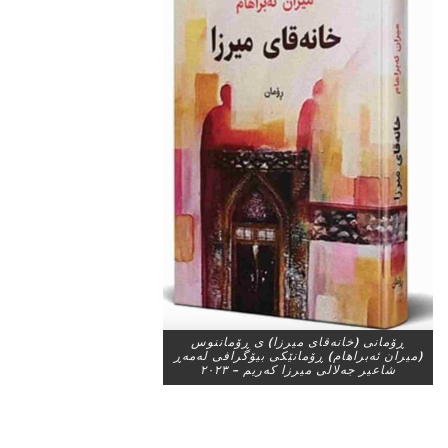
ڕۆمانی (خانەقای میرزا) ی ڕۆماننوس
(میران ئەبراهام) ڕۆمانێکی بیۆگرافی لەمەڕ
شاعیر جەلالی میرزا کەریم – ٢٠٢٣