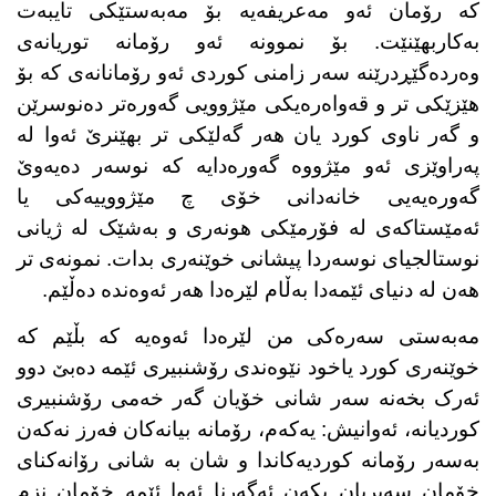
کە رۆمان ئەو مەعریفەیە بۆ مەبەستێکی تایبەت
بەکاربهێنێت. بۆ نموونە ئەو رۆمانە توریانەی
وەردەگێڕدرێنە سەر زامنی کوردی ئەو رۆمانانەی کە بۆ
هێزێکی تر و قەواەرەیکی مێژوویی گەورەتر دەنوسرێن
و گەر ناوی کورد یان هەر گەلێکی تر بهێنرێ ئەوا لە
پەراوێزی ئەو مێژووە گەورەدایە کە نوسەر دەیەوێ
گەورەیەیی خانەدانی خۆی چ مێژووییەکی یا
ئەمێستاکەی لە فۆرمێکی هونەری و بەشێک لە ژیانی
نوستالجیای نوسەردا پیشانی خوێنەری بدات. نمونەی تر
هەن لە دنیای ئێمەدا بەڵام لێرەدا هەر ئەوەندە دەڵێم.
مەبەستی سەرەکی من لێرەدا ئەوەیە کە بڵێم کە
خوێنەری کورد یاخود نێوەندی رۆشنبیری ئێمە دەبێ دوو
ئەرک بخەنە سەر شانی خۆیان گەر خەمی رۆشنبیری
کوردیانە، ئەوانیش: یەکەم، رۆمانە بیانەکان فەرز نەکەن
بەسەر رۆمانە کوردیەکاندا و شان بە شانی رۆانەکنای
خۆمان سەیریان بکەن ئەگەرنا ئەوا ئێمە خۆمان نزم