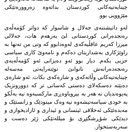
چینایەتیەکانی کوردستان بداتەوە زەروورەتێکی
مێژوویی بوو.
لەو دانیشتنەی جەلال و شاسوار کە دواتر کۆمەڵەی
رەنجدەرانی کوردستانی لێ بەرهەم هات، جەلالی
میرزا کەریم عاقڵیەکەی لەوەدابوو کە وتی من تەنها بە
راوێژکاری بەشداریتان دەکەم و نامەوێ کاری سیاسی
حزبی بکەم. دیار بوو ئەو دەیزانی ئەو کۆمەڵەیەی
رەنجەدەرانەش ناتوانێ نوێنەرایەتی مەسەلە
چینایەتیەکانی وڵاتەکەی و شارەکەی بکات. ئەو شارەی
دەبێتە دەسکەلای دەستی کەسانی تر کە دوورونزیک
پەیوەندیان نە هەر بە بیروباوەڕی مارکسیەوە نیە بەڵکو
بە خودی سیاسەتیشەوە نیە وەک میتودێک و زانستێک و
مەبدەئێکی ئەخلاقی ئینسانی و ئیداری و ئازادیخوازی و
دیدێکی شۆڕشگێڕی بۆ میللەتێکی ژێر دەست و
سەربەستخواز.