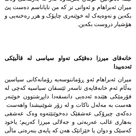
میران ئەبراهام و ئەوانی تر کە من نایاناسم دەست پێ
بکەین و نەوەیەک لە خوێنەری چاپۆک و هزر رەخنەیی و
هۆشیار دروست بکەین.
خانەقای میرزا دەقێکی تەواو سیاسی لە قاڵبێکی
ئەدەبیدا
میران ئەبراهام ئەو ڕۆماننوسەیە رۆمانەکانی سیاسین
بەڵام ئەم خانەقایەی تاسەر ئێسقان سیاسیە کەچی لە
فۆرمێکی هێندە ئەدەبی دانسقەدا دایڕشتوون خوێنەر
هەست بە مەلەل ناکات و لە زۆر شوێنیشدا واهەست
دەکەی چیرۆکی عەشقێک دەخوێنێتەوە وەک عەشقی
بەهاری غالب عەربەتی و جەلالی میرزا کەریم؛ یاخود
کەسێک و دوان یا خێزانێک هەن کە پایەی بنەرەتی ماڵی