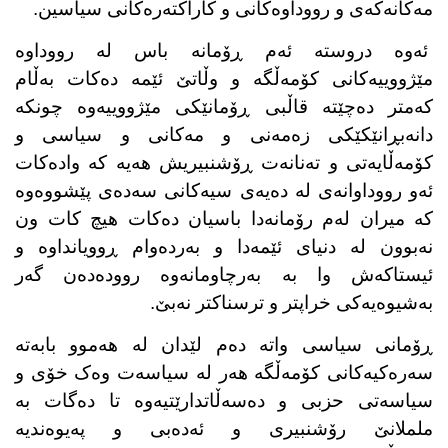
مەکانەکەی و رووداوەکانی و کاراکتەرەکانی سیاسین.
ئەوە دروستە ئەم ڕۆمانە باس لە رووداوە
مێژووییەکانی کۆمەڵگە و وڵاتێ ئێمە دەکات بەڵام
کەمتر دەچێتە قاڵبی ڕۆمانێکی مێژووییەوە چونکە
دانەبڕانێکێکی زەمەنی و مەکانی و سیاسی و
کۆمەڵایەتی و تەنانەت ڕۆشنبیریش هەیە کە وادەکات
ئەو رووداوانەی لە دەیەی سیەکانی سەدەی پێشووەوە
کە میران لەم رۆمانەدا باسیان دەکات هیچ کات ون
نەبوون لە دنیای ئێمەدا و بەردەوام ڕوویانداوە و
ئیستاکەش وا بە بەرچاومانەوە روودەدەن گەر
بەشیوەیەکی خراپتر و ترسناکتر نەبێ.
ڕۆمانی سیاسی واتە دەم لێدان لە هەموو بابەتە
سەرەکیەکانی کۆمەڵگە هەر لە سیاسەت وەک خۆی و
سیاسەتی حزبی و دەسەڵاتدارێتیەوە تا دەگات بە
ململانێ رۆشنبیری و ئەدەبی و پەیوەندیە