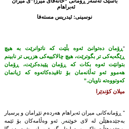
باسێک لەسەر ڕۆمانی “خانەقای میرزا”ی میران
ئەبراهام
نوسینی: ئیدریس مستەفا
“
ڕۆمان دەتوانێ ئەوە بڵێت کە ناتوانرێت بە هیچ
ڕێگەیەکی تر بگوترێت، هیچ چالاکییەکی هزریی تر نابینم
بتوانێت ئەوە بکات کە ڕۆمان پێیدەکرێت، ڕۆمان
هەموو ئەو تەڵانەمان بۆ تاقیدەکاتەوە کە ژیانمان
کەوتووەتە ناویان.”
میلان کۆندێرا
” ڕۆمانەکانی میران ئەبراهام هەردەم تێڕامان و پرسیار
بەجێدەهێڵن لە لای خوێنەر. ئەو وەڵامەکان بۆ ئێمە
بەجێدەهێڵێ تاکو بە دوایدا بگەڕێین لە پشت دەرگا