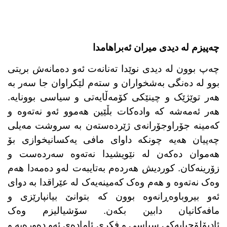
چەپیزم لە دیدی میران ئەبراهامدا
چەپ بوون لە دیدی نوێدا تەنانەت ئەو دەمانەش بریتی
بوو لە دەنگی بەشخواران و ستەم لێکراوان جا سەر بە
هەر توێژێک و چینێکی کۆمەڵایەتی و سیاسی بوونایە.
هەر ئەمەشە کە وادەکات بڵێین هەموو ئەو نەتەوە و
کەمینە جۆراوجۆرانەی ژێردەستەن بە سروشت مەیلی
چەپیان هەیە چونکە داوای مافی یەکسانیخوازی بۆ
هەموان دەکەن لە نێویشیدا نەتەوە سەردەست و
زۆرینەکان. کوردیش هەردەم بەتایبەت لەو دەمەدا هەم
وەک نەتەوە و هەم وەک کەمینەیەک لە عێراقدا بە دوای
ئەو بیروباوەڕانەوە بوون کە بتوانێ بیانپارێزی و
مافەکانیان دابین بکەن. سۆشیالیزم وەک
ئادیۆلۆجیایەکی سیاسی و فکری ئامادەی ئەو دەورەیە و