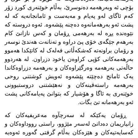
بۆچی ئە وبەرهەمە دەنوسرێ، بەڵام خوێنەری کورد زۆر
کەم ئاگای لەو پەیام و مەبەست و ئامانجانەیە کە لە
پشت ئەو بەرهەمانەوە دەچنە پێشەوە. ئەوە دروستە کە
نێوەندە پڕە لە بەرهەمی ڕۆمان و کەس نازانێ کام
بەرهەم جێگەی خۆی پێ دراوە و تەنانەت هەندێ نوسەر
و رۆمان براونەتە کەشکەڵانی فەلەک لە کاتێکدا هەموو
بەرهەمەکانی کۆپی کراوەن یاخود دزراون. لە هەردوو
حاڵەتی بەرهەمە وەرگێراوەکان و بەرهەمە دزراوەکاندا
یەک ئامانج دەچێتە پێشەوە ئەویش کوشتنی روحی
بەرهەمە راستەقینەکان و نەهێشتنی دروستبوونی
خوێنەری بە ئاگا و هۆشیار کە بتوانێ پەیامەکانی پشت
ئەو بەرهەمانە تێ بگات.
ڕۆمان یەکێکە لە سەرچآوە مەعریفیەکان کە
زانیاریمان دەداتێ لەسەر مێژوو، راستی رووداوەکان و
کەسایەتیەکان و هێزەکان بەڵام گرفتی گەورە ئەوەیە