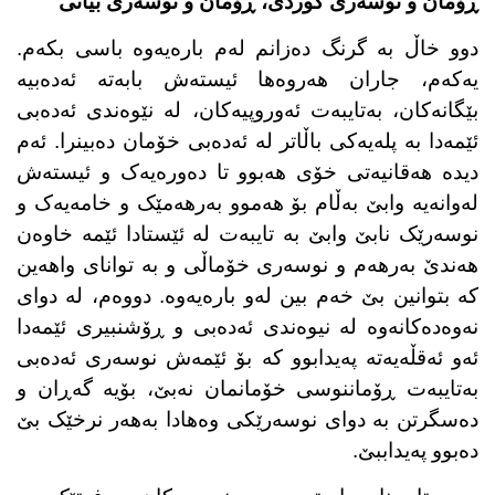
ڕۆمان
و نوسەر
ی کوردی، ڕۆمان و نوسەری بیانی
دوو خاڵ بە گرنگ دەزانم لەم بارەیەوە باسی بکەم.
یەکەم، جاران هەروەها ئیستەش بابەتە ئەدەبیە
بێگانەکان، بەتایبەت ئەوروپیەکان، لە نێوەندی ئەدەبی
ئێمەدا بە پلەیەکی باڵاتر لە ئەدەبی خۆمان دەبینرا. ئەم
دیدە هەقانیەتی خۆی هەبوو تا دەورەیەک و ئیستەش
لەوانەیە وابێ بەڵام بۆ هەموو بەرهەمێک و خامەیەک و
نوسەرێک نابێ وابێ بە تایبەت لە ئێستادا ئێمە خاوەن
هەندێ بەرهەم و نوسەری خۆماڵی و بە توانای واهەین
کە بتوانین بێ خەم بین لەو بارەیەوە. دووەم، لە دوای
نەوەدەکانەوە لە نیوەندی ئەدەبی و ڕۆشنبیری ئێمەدا
ئەو ئەقڵەیەتە پەیدابوو کە بۆ ئێمەش نوسەری ئەدەبی
بەتایبەت ڕۆماننوسی خۆمانمان نەبێ، بۆیە گەڕان و
دەسگرتن بە دوای نوسەرێکی وەهادا بەهەر نرخێک بێ
دەبوو پەیداببێ.