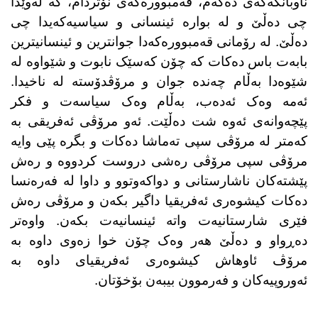
ناوبانگەکەی دەکەم، قەمبوورەکەی نۆتردام، کە لەوێدا
چی دەڵێ و لە بوارە ئینسانی و سیاسیەکەیدا چی
دەڵێ. لە رۆمانی قەمبوورەکەدا جوانترین و ئینسانیترین
بابەت باس دەکات کە چۆن کەسێک نابوت و شێواوە لە
شێوەدا بەڵام چەندە جوان و مرۆڤدۆستە لە ناخیدا.
ئەمە وەک ئەدەب، بەڵام وەک سیاسەت و فکر
پێچەوانەی ئەوە شت دەڵێت. ئەو مرۆڤی ئەفریقی بە
کەمتر لە مرۆڤی سپی تەماشا دەکات و بگرە پێی وایە
مرۆڤی سپی مرۆڤی رەشی دروست کردووە و رەش
پێشتەکان ناشارستانی و دواکەوتوو و داوا لە فەرەنسا
دەکات کیشوەری ئەفریقیا داگیر بکەن و مرۆڤی رەش
فێری شارستانیەت واتە ئینسانیەت بکەن. واوەتر
دەڕواو و دەڵێ هەر وەک چۆن خوا زەوی داوە بە
مرۆڤ ئاوهاش کیشوەری ئەفریقیای داوە بە
ئەوروپیەکان و فەرموون بیبەن بۆخۆتان.