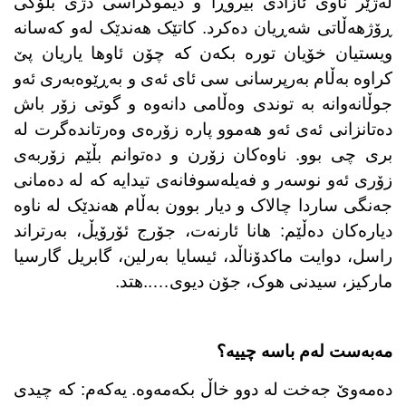
لەژێر ناوی ئازادی بیروڕا و دیموکراسی دژی بلۆکی
ڕۆژهەڵاتی شەڕیان دەکرد. کاتێک هەندێک لەو کەسانە
ویستیان خۆیان تورە بکەن کە چۆن ئاوها یاریان پێ
کراوە بەڵام بەرپرسانی سی ئای ئەی و بەڕێوەبەری ئەو
جوڵانەوانە بە توندی وەڵامی دانەوە و گوتی زۆر باش
دەتانزانی ئەی ئەو هەموو پارە زۆرەی وەرتاندەگرت لە
بری چی بوو. ناوەکان زۆرن و دەتوانم بڵێم زۆربەی
زۆری ئەو نوسەر و فەیلەسوفانەی تیدایە کە لە دەمانی
جەنگی ساردا چالاک و دیار بوون بەڵام هەندێک لە ناوە
دیارەکان دەڵێم: هانا ئارنەت، جۆرج ئۆرۆیڵ، بەرتراند
راسل، دوایت ماکدۆناڵد، ئیسایا بەرلین، گابریل گارسیا
مارکیز، سیدنی هوک، جۆن دیوی…..هتد.
مەبەست لەم باسە چییە؟
دەمەوێ جەخت لە دوو خاڵ بکەمەوە. یەکەم: کە چیدی