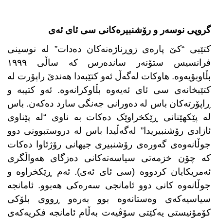
گروپی نوسەر و رۆشنبیرەکانی سی ئای ئەی
کتێبی “کێ پارەی زوڕناژەنەکان دەدات” لە نوسینی
فرانسیس ستۆنەر ساندەرس کە ساڵی ١٩٩٩
بڵاوبۆیەوە. هاوکات لەگەڵ ئەو کتێبەدا هەندێ راپۆرت لە
کتێبخانەی سی ئای ئەیەوە بڵاوکرانەوە. ئەو کتیبە و
ڕاپۆرتەکان باس لە دەورانی جەنگی سارد دەکەن. باس
لە پێکهێنانی ڕێکخراوێک دەکات بە ناوی “لە پێناوی
ئازادی رۆشنبیریدا” لەگەڵیدا باس لە دروستبوونی دوو
جوڵانەوەی گەورەی رۆشنبیری جیهانی رۆژئاوا دەکات
کە چۆن خزمەتی سیاسەتەکانی دەزگای هەواڵگری
ئەمریکایان کردووە (سی ئای ئەی). ئەم ڕێکخراوە و
جوڵانەوە کانی دوو ئامانجی سەرەکی هەبوو. ئامانجە
سیاسیەکەی وەستانەوە بوو بەرەو ڕووی بلۆکی
کۆمۆنیستی یەکێتی سۆڤیەت بەڵام ئامانجە فکریەکەی