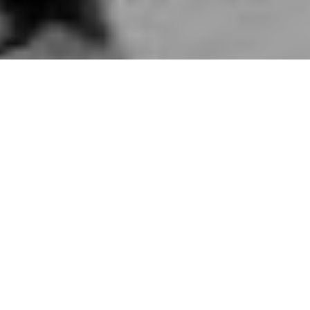
Jean Patrick Modiano - Boulogne-Billancourt, 30 juli 1945
پاتریک مۆندیانۆ، ساڵی 1968 به‌ یه‌که‌م کتێبی (جێگای ئه‌ستێره)ی له فه‌ڕسا و
له ماوه‌ی چوار تا پێنج ساڵدا له چه‌ندین وڵاتی ئه‌وروپاشدا ناوی په‌یدا کرد،
وه‌کو نووسه‌ری (نۆڤێلست) ناسرا، ئه‌وکات نووسه‌ر له ته‌مه‌نی 23 ساڵیدا
بوو،
به‌رهه‌می یه‌که‌می مۆندیانۆ دوای پێنج ساڵ وه‌رگێڕدرایه سه‌ر زمانی
هۆڵه‌ندی، له‌دوای ساڵی 1973وه تاکو ئه‌مڕۆ 20 به‌رهه‌می نووسه‌ر له لایه‌ن
سێ چاپخانه‌وه کراون به‌ هۆڵه‌ندی، تاکو دواین به‌رهه‌می (قاوه‌خانه‌ی
ونبوونی مناڵی) ساڵی 2008.
پاتریک مۆندیانۆ، له‌ ساڵی 1968وه تاکو ئه‌مڕۆ زیاتر له سی ڕۆمانی