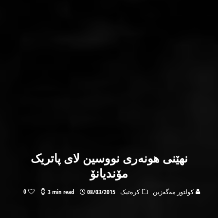
نهێنی هو‌نه‌ری نووسین لای پاتریک
مۆندیانۆ
0
كولتور مه‌گه‌زین
کره‌تیک
08/03/2015
3 min read