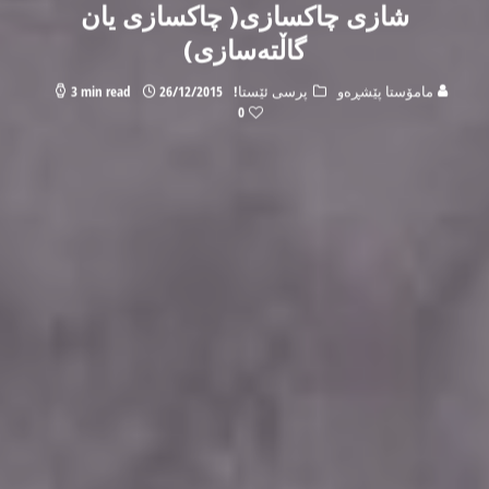
شازى چاكسازى( چاكسازى يان
گاڵتەسازى)
مامۆستا پێشڕەو
پرسی ئێستا!
26/12/2015
3 min read
0