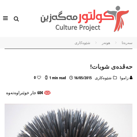
سه‌ره‌تا
هونه‌ر
شێوه‌کاری
حەڤدەی شوبات!
0
زاموا
شێوه‌کاری
16/05/2015
1 min read
604 جار خوێنراوه‌ته‌وه