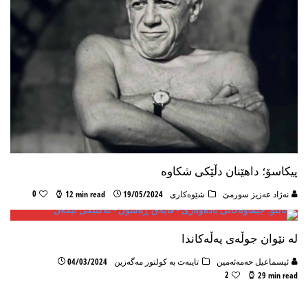
پیكاسۆ؛ داهێنان دڵێکی شکاوە
0
نه‌ژاد عه‌زیز سورمێ
شێوه‌کاری
19/05/2024
12 min read
لە نێوان جوڵەی پەڵەکاندا
ئیسماعیل حه‌مه‌ئه‌مین
تایبه‌ت به کولتور مه‌گه‌زین
04/03/2024
2
29 min read