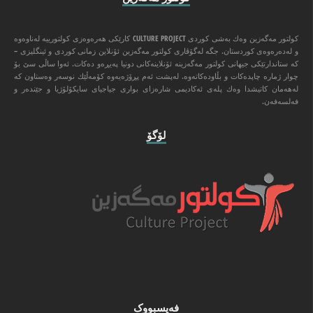
كولتور مه‌گه‌زین وه‌ك به‌شی كوردی CULTURE PROJECT كارێكی هه‌ره‌وه‌زی كولتورییه‌ له‌ناوه‌وه‌
و له‌ده‌ره‌وه‌ی كوردستان. جگه‌ له‌گۆڤاری كولتور مه‌گه‌زین ئۆنلاین زمانی كوردی و ئینگلیزی –
كه‌ ستاندارتێكی جیهانی كولتور مه‌گه‌زینه‌ ئۆنلاینه‌كانی دونیا په‌یڕه‌و ده‌كات. ئه‌وا ‌ساڵی سێ بۆ
چوار ژماره‌ چاپده‌كات و بڵاوده‌كاته‌وه‌. له‌پشت ئه‌م پڕۆژه‌یه‌وه‌ كۆمه‌ڵێك نوسه‌ر وه‌ستاون كه‌
له‌هه‌مان كاتیشدا وه‌ك پله‌ی ئه‌كادیمی شاره‌زای بواری جیاجیای سایكۆلۆژیا و جێنده‌ر و
فه‌لسه‌فه‌ن.
لۆگۆ
فه‌یسبووک