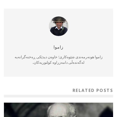
زاموا
زاموا هونەرمەندی شێوەکاری؛ خاوەن دیدێکی ڕەخنەگرانەیە
لەگەندەڵی دامەزراوە کولتوریەکان.
RELATED POSTS