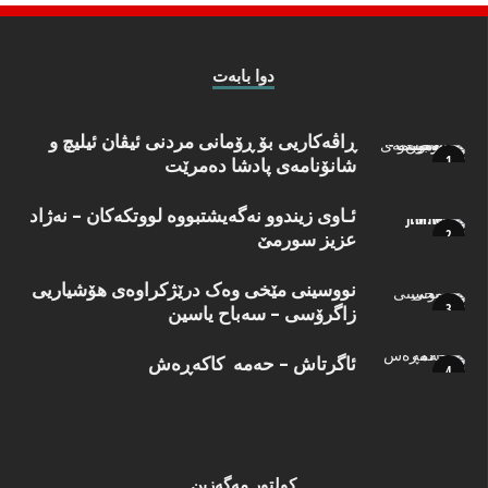
دوا بابه‌ت
ڕاڤەکاریی بۆ ڕۆمانی مردنی ئیڤان ئیلیچ و
شانۆنامەی پادشا دەمرێت
ئـاوی زیندوو نه‌گه‌یشتبووه‌ لووتكه‌كان – نه‌ژاد
عزیز سورمێ
نووسینی مێخی وەک درێژکراوەی هۆشیاریی
زاگرۆسی – سەباح یاسین
ئاگرتاش – حەمە کاکەڕەش
كولتور مه‌گه‌زین