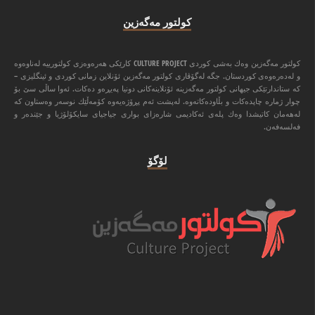
كولتور مه‌گه‌زین
كولتور مه‌گه‌زین وه‌ك به‌شی كوردی CULTURE PROJECT كارێكی هه‌ره‌وه‌زی كولتورییه‌ له‌ناوه‌وه‌
و له‌ده‌ره‌وه‌ی كوردستان. جگه‌ له‌گۆڤاری كولتور مه‌گه‌زین ئۆنلاین زمانی كوردی و ئینگلیزی –
كه‌ ستاندارتێكی جیهانی كولتور مه‌گه‌زینه‌ ئۆنلاینه‌كانی دونیا په‌یڕه‌و ده‌كات. ئه‌وا ‌ساڵی سێ بۆ
چوار ژماره‌ چاپده‌كات و بڵاوده‌كاته‌وه‌. له‌پشت ئه‌م پڕۆژه‌یه‌وه‌ كۆمه‌ڵێك نوسه‌ر وه‌ستاون كه‌
له‌هه‌مان كاتیشدا وه‌ك پله‌ی ئه‌كادیمی شاره‌زای بواری جیاجیای سایكۆلۆژیا و جێنده‌ر و
فه‌لسه‌فه‌ن.
لۆگۆ