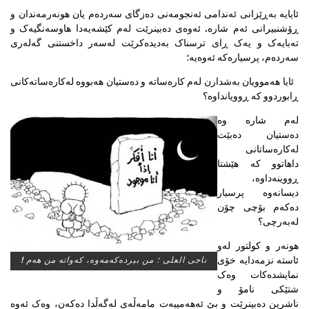
ئایایە بەڕێزانی ئەندامی ئەنجومەنی دەزگای سەردەم یان هونەرمەندان و
ڕۆشنبیرانی ئەم شارە. ئەوەی دەبینرێت لەم کێشەیەدا هاوسەنگیەک و
تەبایەک و یەک ڕای ترسناک بەدیدەکرێت لەسەر داخستنی گەلەری
سەردەم، پرسیارەکە ئەوەیە؛
ئایا هەموویان بەشدارن لەم کارەساتە و دەستیان هەبووە لەکارەساتەکانی
ڕابوردوو کە ڕوویانداوە؟
لەم شارە وە
دەستیان دەبێت
لەکارەساتانی
داهاتوو کە هێشتا
ڕووینەداوە،
دیسانەوە پرسیار
دەکەم بۆچی چۆن
لەبەرچی؟
هونەر و کولتور لەو
ئاستە نزمەدایە خۆی
ناجی العلی ؛ من بیردەکەمەوە، کەواتە من هەم !
نمایشدەکات وەک
شتێکی نامۆ و
ناشرین دەبینرێت و بێ ئەهەمییەت مامەڵەی لەگەڵدا دەکەن، وەک ئەوە