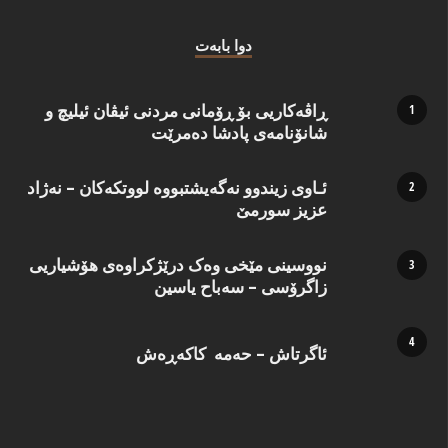
دوا بابه‌ت
ڕاڤەکاریی بۆ ڕۆمانی مردنی ئیڤان ئیلیچ و
شانۆنامەی پادشا دەمرێت
ئـاوی زیندوو نه‌گه‌یشتبووه‌ لووتكه‌كان – نه‌ژاد
عزیز سورمێ
نووسینی مێخی وەک درێژکراوەی هۆشیاریی
زاگرۆسی – سەباح یاسین
ئاگرتاش – حەمە کاکەڕەش