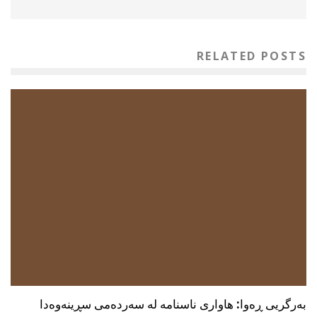
RELATED POSTS
بەرگریی ڕەوا: هاواری ناسنامە لە سەردەمی سڕینەوەدا