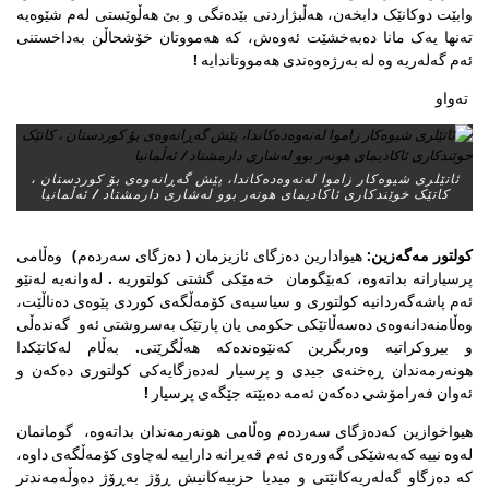
وابێت دوکانێک دابخەن، هەڵبژاردنی بێدەنگی و بێ هەڵوێستی لەم شێوەیە
تەنها یەک مانا دەبەخشێت ئەوەش، کە هەمووتان خۆشحاڵن بەداخستنی
ئەم گەلەریە وە لە بەرژەوەندی هەمووتاندایە !
تەواو
ئاتێلری شیوەکار زاموا لەنەوەدەکاندا، پێش گەڕانەوەی بۆ کوردستان ،
کاتێک خوێندکاری ئاکادیمای هونەر بوو لەشاری دارمشتاد / ئەڵمانیا
کولتور مەگەزین:
هیوادارین دەزگای ئازیزمان ( دەزگای سەردەم) وەڵامی
پرسیارانە بداتەوە، کەبێگومان خەمێکی گشتی کولتوریە . لەوانەیە لەنێو
ئەم پاشەگەردانیە کولتوری و سیاسیەی کۆمەڵگەی کوردی پێوەی دەناڵێت،
وەڵامنەدانەوەی دەسەڵاتێکی حکومی یان پارتێک بەسروشتی ئەو گەندەڵی
و بیروکراتیە وەربگرین کەنێوەندەکە هەڵگرێتی. بەڵام لەکاتێکدا
هونەرمەندان ڕەخنەی جیدی و پرسیار لەدەزگایەکی کولتوری دەکەن و
ئەوان فەرامۆشی دەکەن ئەمە دەبێتە جێگەی پرسیار !
هیواخوازین کەدەزگای سەردەم وەڵامی هونەرمەندان بداتەوە، گومانمان
لەوە نییە کەبەشێکی گەورەی ئەم قەیرانە داراییە لەچاوی کۆمەڵگەی داوە،
کە دەزگاو گەلەریەکانێتی و میدیا حزبیەکانیش ڕۆژ بەڕۆژ دەوڵەمەندتر