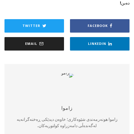
دەبن!
TWITTER
FACEBOOK
EMAIL
LINKEDIN
زاموا
زاموا هونەرمەندی شێوەکاری؛ خاوەن دیدێکی ڕەخنەگرانەیە
لەگەندەڵی دامەزراوە کولتوریەکان.