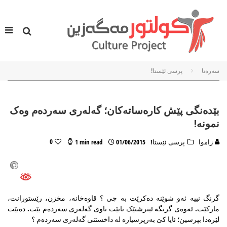
سه‌ره‌تا
پرسی ئێستا!
بێدەنگی پێش کارەساتەکان؛ گەلەری سەردەم وەک
نمونە!
0
زاموا
پرسی ئێستا!
01/06/2015
1 min read
گرنگ نییە ئەو شوێنە دەکرێت بە چی ؟ قاوەخانە، مخزن، رێستورانت،
مارکێت. ئەوەی گرنگە ئیترشتێک نابێت ناوی گەلەری سەردەم بێت. دەبێت
لێرەدا بپرسین؛ ئایا کێ بەرپرسیارە لە داخستنی گەلەری سەردەم ؟