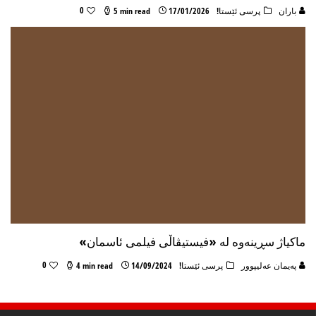
0
باران
پرسی ئێستا!
17/01/2026
5 min read
ماکیاژ سڕینەوە لە «فیستیڤاڵی فیلمی ئاسمان»
0
پەیمان عەلیپوور
پرسی ئێستا!
14/09/2024
4 min read