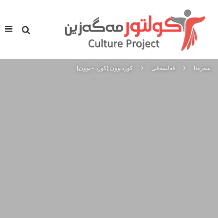
سه‌ره‌تا
فه‌لسه‌فی
کوردبوون (کورد - بوون)