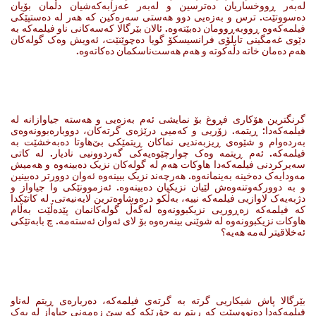
لەبەر ڕووخساریان دەترسین و لەبەر عەزابەکەشیان دڵمان بۆیان
دەسووتێت. ترس و بەزەیی دوو هەستی سەرەکین کە هەر لە دەستپێکی
فیلمەکەوە ڕووبەڕوومان دەبێتەوە. ئالان بێرگالا کەسەکانی ناو فیلمەکە بە
دێوی غەمگینی تابلۆی فرانسیسکۆ گویا دەچوێنێت، ئەویش وەک گولەکان
هەم دەمان خاتە دڵەکوتە و هەم هەست‌ناسکمان دەکاتەوە.
گرنگترین هۆکاری فڕوغ بۆ نمایشی ئەم بەزەیی و هەستە جیاوازانە لە
فیلمەکەدا: ڕیتمە. زۆریی و کەمیی درێژەی گرتەکان، دووبارەبوونەوەی
بەردەوام و شێوەی ڕیزبەندیی نماکان ڕیتمێکی بێ‌هاوتا دەبەخشێت بە
فیلمەکە. ئەم ڕیتمە وەک چوارچێوەیەکی گەردوونیی نادیار. لە کاتی
سەیرکردنی فیلمەکەدا هاوکات هەم لە گولەکان نزیک دەبینەوە و هەمیش
مەودایەک دەخینە بەینمانەوە. هەرچەند نزیک ببینەوە ئەوان دوورتر دەبینین
و بە دوورکەوتنەوەش لێیان نزیکیان دەبینەوە. ئەزموونێکی وا جیاواز و
دژبەیەک لاوازیی فیلمەکە نییە، بەڵکو درەوشاوەترین لایەنیەتی. لە کاتێکدا
کە فیلمەکە زەڕوریی نزیکبوونەوە لەگەڵ گولەکانمان پێدەڵێت بەڵام
هاوکات نزیکبوونەوە لە شوێنی بینەرەوە بۆ لای ئەوان ئەستەمە. چ بابەتێکی
ئەخلاقیتر لەمە هەیە؟
بێرگالا پاش شیکاریی گرتە بە گرتەی فیلمەکە، دەربارەی ڕیتم لەناو
فیلمەکەدا دەنووسێت کە ڕیتم بە جۆرێکە کە سێ زەمەنی جیاواز لە یەک