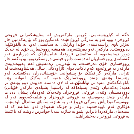
جگە لە کیاڕۆستەمی، کریس مارکەریش لە ستاییشکەرانی فڕوغی
فڕوخزاد بوو. ئەو بە مەرگی فڕوغ هێندە غەمگین بوو کە بۆ یەکەمین جار
لەژێر ناوی ڕاستەقینەی خۆیدا وتارێكی لە ستاییشی ئەو، لە باڵڤۆکێکدا
دەنووسێت. مارکەر، ئەو دەرهێنەرەی هەمیشە ڕووخساری خۆی لە خەڵک
دوور دەخستەوە، لە ستاییشی فڕوغدا، فیلمسازێک کە دەربارەی ئەو
کەسانەی ڕووخساریان لە دەست دابوو فیلمی دروستکردبوو، بۆ یەکەم جار
ڕووخساری خۆی دەرخست. بە تێپەڕینی زەمەنیش ئەم پەیوەندییەی
مارکەر بە فڕوغەوە کەم ناکات. دوای ئاژاوەکانی ساڵی هەشتاوهەشت لە
ئێران، مارکەر گرافیکێک بۆ پشتیوانیی خۆپیشاندەران دەکێشێت. لەو
وێنەیەدا وێنەی چەند ڕووخسارێک هەیە کە یەکێک لەوانە وێنە
باناوبانگەکەی مەیدانی
تیانانمێن
‌ـە. لە لای دەستە چەپیش دوو وێنەی تر
هەیە: یەکەمیان وێنەی پشیلە(کە لە راستیدا پشیلەی مارکەر خۆیاتی)
دووەمیشیان وێنەی فڕوغی فڕوخزاد. وێنەیەک ئەوەمان پیشان دەدات
مارکەر چەند پەیوەستە بە فڕوغی فڕوخزاد و فیلمەکەیەوە. ئەو لە
نووسینەکەیدا پاش مەرگی فڕوغ ئەو بە شاژنە سەبای ستانداڵ ناودەنێت.
هۆکاری ئەم ناوبەخشینە نازانم و چونکە شەیدای ئەو شتانەم کە لە
سینەمای مارکەردا نایزانم، پێموایە شاژنە سەبا جوانترین ناوبێت کە تا ئێستا
بە فڕوغی فڕوخزاد بەخشرابێت.