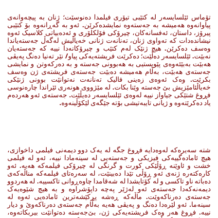
تۆماس ئێلسایسەر لە کتێبی تیۆری فیلمدا دەنوسێت؛ ژنان بە پیچەوانەی
پیاوانەوە هەمیشە بە جەستەوە نمایشدەکرێن. ئەو بە گەڕانەوە بۆ کتێبی
پیرۆز، داستان، ئەفسانەکان، چیرۆکی فۆلکلۆری و ئەدەبیاتی کلاسیک ئەوە
نیشاندەدات کە تەواوی ژنان، تەنانەت ژنانی خەیاڵیش لەگەڵ جەستەیاندا
وەسف دەکرێن. هیچ ژنێک لەم کتێب و چیرۆکانەدا نییە کە جەستەیان
نەبێت. ئێلسایسەر دەڵێت؛ دەکرێت فریشتەیەکی پیاو/ نێر تەنیا دەنگ پەیڤی
هەبێت بەبێئەوەی پێویستیی بە هەبوونی جەستە و بە دەرکەوتن و نمایشی
جەستەی هەبێت، بەڵام هەمیشە دەبێت جەستەی فریشتەی ژن وەسف
بکرێت. وەک ئەوەی زەینی فالیک تەنانەت نەتوانێت بوونی ژنێکی
خەیاڵئامێزیش بێ جەستە وێنا بکات. لە مێژووی هونەری ئێراندا چارەنوسی
فڕوغ شتێکی جیاواز نییە لەوەی ئێلسایسەر دەیڵێت. جەستەی ئەو هەردەم
یاد دەکرێتەوە و ژیانی تایبەتیشی بۆتە جێگەی لێکۆڵینەوە.
شتە سەیرەکە لەوەدایە فڕوغ جگە لە یەک دوو دیمەنی فیلمی داخوازی،
هیچ ئامادەگییەکی فیزیکی و جەستەیی لە سینەمادا نییە، ئەو لە فیلمی
خشت و ئاوێنە ڕۆڵێکی کورت و گرنگی لە چیرۆکی فیلمەکە هەیە. ئەو
کارەکتەرە ژنەی ئەو ڕۆڵی تێدا دەبینێت، لە سەرەتای فیلمەکە مناڵەکەی
دەباتە ناو تاکسی و لە کۆتایشدا لە شەقامدا چاوەڕوانی تاکسییە. لە هەردوو
دیمەنەکەدا جەستەی ئەو لەژێر پەچە داپۆشراوە و بە هیچ شێوەیەک
جەستەی دەرناکەوێت. ماڵەکە ڕەشە پڕکێشەترین ئامادەیی ئەوە لە
سینەما. ئەو لێرەدا دەنگ و پەیڤی هەیە بەڵام جەستەی دەرناکەوێ و دیار
نییە. فڕوغ هەر وەک فریشتەیەکی ژن، بێ‌جەستە دەتوانێت بیربکاتەوە،