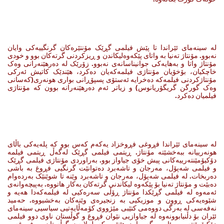
لە سینەمای ئێراندا تا پێش فیلمی گڕێک مۆنتێرەکان گرنگییەکی وایان
نەبوو. مۆنتاژ تەنیا بە واتای پێکەوەلیکاندن و ڕیزکردنی گرتەکان بوو و خودی
مۆنتاژ واتا و بەهایەکی جوانیناسانەی نەبوو. زۆرێک لە دەرهێنەرانی وەک
خاچکیان، بۆخۆیان مۆنتاژی فیلمەکەیان دەکرد، هێندێک کاتیش ئەرکی
مۆنتاژکردنی فیلمەکە دەخرایە ئەستۆی پسپۆڕانی بواری هونەری(کەسانی
وەک گورگن گریگۆریانوس) و زیاتر ئەم دەرهێنەرانە بوون کە مۆنتاژی
فیلمیان دەکرد.
لە سینەمای ئێراندا فڕوغی فڕوخزاد یەکەم کەس بوو کە پلەیەکی باڵای
هونەرییانە ببەخشێتە مۆنتاژ. ڕیتمی فیلمی گڕێک لەگەڵ ڕیتمی فیلمە
دۆکیۆمێنتەرییەکانی پیش خۆی جیاواز بوو. بەراوردی مۆنتاژی فیلمی گڕێک
و فیلمی شەپۆل، مەرجان و تاشەبرد دەتوانێت گرنگیی فڕوغ بە باشی
دەربخات. لە فیلمی شەپۆل، مەرجان و تاشەبرد وێنە تا شوێنێک بەردەوام
دەبێت و مۆنتاژ تەنیا بۆ پێکەوە لیکاندنی گرتەکان بەکار هاتووە. بەپیچەوانەی
ئەمەوە لە فیلمی گڕێکدا مۆنتاژ ڕۆڵی سەرەکیی لە فیلمەکەدا هەیە و
شێوەیەکی ڕوون و موزیکیی بە زنجیرەی وێنەکان بەخشیووە. حەمید
نەفەسی لە بەرگی دووەمی کتێبی مێژووی کۆمەڵایەتیی سیاسیی سینەمای
ئێران بۆ دڵنیابوونەوە لە جیاوازیی نێوان فڕوغ و گوڵستان ناوی دوو فیلمی
دۆکیۆمێنتەریی ئاو و گەرما دەهێنێت کە لەلایەن گوڵستان و فڕوغەوە