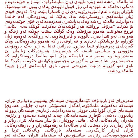
لە ماڵەکە ڕەشە ئەم زۆرەملێیەی ژیان نمایشکراوە، مۆنتاژ و خوێندنەوە و
دەنگی دەقەکە بە شێوەیەکی زۆر قووڵ ئاوێتەی یەکدی بوون. هەمووشتێک
ئاوێزان بووە تا ئەم ئامێربەڕێوبەرەی ژیان ئاشکرا ببێت. وەک ئەوەی خودی
ژیان فیلمەکەی دروستکردبێت نەک یەکێک لە زیندووەکان. لەم خاڵەدا
دەتوانرێت ماڵەکە ڕەشە وەک بەیانکەری سەردەمەکەی خۆی خوێندنەوەی
بۆ بکرێت “مرۆڤ بڕوانێتە هەر گۆشەیەک دەکرێت گولێک بەدی بکات.”
فڕوغ دەتوانێت هەموو مرۆڤێک وەک گولێک ببینێت چونکە ئەو ژینگە و
هەوایەی ئەو تێیدا دەژی ئاڵوودە و ڤایرۆساوییە. لە ڕوانگەی ئەوەوە ژیان
گۆڕاوە بۆ بونیادێکی ناچاری و قەزاوقەدەر کە هەموو زیندووەکانی وەک
گەردیلەی پەرشوبڵاو تێیدا دەژین. دەزانین تەنیا لە ژێر یەک بارودۆخی
مێژوویی و سیاسیی تایبەتە کە هونەرمەند هەستدەکات ژیانمان لێ
سەندراوەتەوە. سەیر نییە فیلمەکە ڕێک لەو ساڵەدا دروستکراوە کە
محەمەد ڕەزا شا دەستی بە گۆڕینی بنچینەیی پێکهاتەی حکومەت کرد؟ شا
ناوی ئەو گۆڕینە دەنێت شۆڕشی سپی. ناوی فیلمەکەی فڕوغ چییە؟
ماڵەکە ڕەشە.
سەرەڕای ئەو بارودۆخە کۆمەڵایەتییەی سینەمای پیشووتر و دواتری ئێران،
فیلمەکە دەکەوێتە ململانێوە. لەگەڵ دەستپێکی دەیەی چل[ـی هەتاوی]
سینەمای ئێران گۆڕانێکی قووڵی بەسەردا دێت. ژمارەی فیلمەکان ڕوو لە
زیادبوون دەکەن، گۆڤارە سینەماییەکان چەند ئەوەندە دەبنەوە و ڕێژەی
بینەران زیاد دەکات، لەگەڵ هاتنی جووتیاران بۆ شار سینەمای ئێران زیاتر و
زیاتر ژمارەی زیاد دەبێت. لەم ساڵانەدا بەرهەمهێنەران و دەرهێنەرەکانی
ئێران لەژێر کاریگەریی سینەمای بازرگانیی وڵاتەکانی تردا و
کەمبوونەوەیەکی ڕێژەیی سانسۆریش لە سینەمای ئێران، دەگەنە ئەو