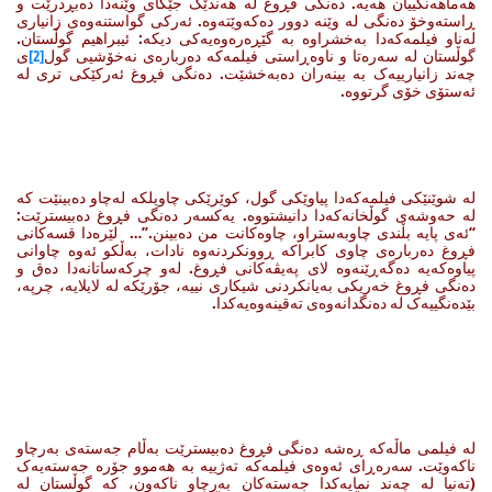
هەماهەنگییان هەیە. دەنگی فڕوغ لە هەندێک جێگای وێنەدا دەبڕدرێت و
ڕاستەوخۆ دەنگی لە وێنە دوور دەکەوێتەوە. ئەرکی گواستنەوەی زانیاری
لەناو فیلمەکەدا بەخشراوە بە گێڕەرەوەیەکی دیکە: ئیبراهیم گوڵستان.
گوڵستان لە سەرەتا و ناوەڕاستی فیلمەکە دەربارەی نەخۆشیی گول
[2]
ی
چەند زانیارییەک بە بینەران دەبەخشێت. دەنگی فڕوغ ئەرکێکی تری لە
ئەستۆی خۆی گرتووە.
لە شوێنێکی فیلمەکەدا پیاوێکی گول، کوێرێکی چاویلکە لەچاو دەبینێت کە
لە حەوشەی گوڵخانەکەدا دانیشتووە. یەکسەر دەنگی فڕوغ دەبیسترێت:
“ئەی پایە بڵندی چاوبەستراو، چاوەکانت من دەبینن.”… لێرەدا قسەکانی
فڕوغ دەربارەی چاوی کابراکە ڕوونکردنەوە نادات، بەڵکو ئەوە چاوانی
پیاوەکەیە دەگەڕێنەوە لای پەیڤەکانی فڕوغ. لەو چرکەساتانەدا دەق و
دەنگی فڕوغ خەریکی بەیانکردنی شیکاری نییە، جۆرێکە لە لایلایە، چرپە،
بێدەنگییەک لە دەنگدانەوەی تەقینەوەیەکدا.
لە فیلمی ماڵەکە ڕەشە دەنگی فڕوغ دەبیسترێت بەڵام جەستەی بەرچاو
ناکەوێت. سەرەڕای ئەوەی فیلمەکە تەژییە بە هەموو جۆرە جەستەیەک
(تەنیا لە چەند نمایەکدا جەستەکان بەرچاو ناکەون، کە گوڵستان لە