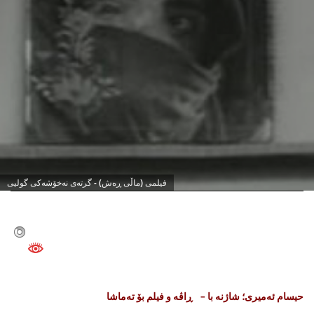
0
فیلمی (ماڵی ڕه‌ش) - گرته‌ی نه‌خۆشه‌كی گولیی
حیسام ئه‌میری؛ شاژنه‌ با –
ڕاڤه‌ و فیلم بۆ ته‌ماشا