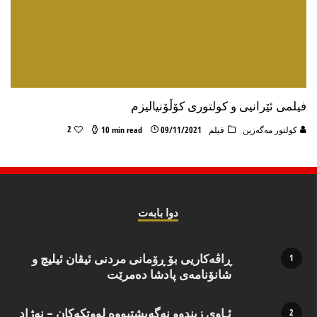
فیلمی ئێرانیی و کولتوری کۆڵۆنیالیزم
2
كولتور مه‌گه‌زین
فیلم
09/11/2021
10 min read
دوا بابه‌ت
ڕاڤەکاریی بۆ ڕۆمانی مردنی ئیڤان ئیلیچ و
شانۆنامەی پادشا دەمرێت
ئـاوی زیندوو نه‌گه‌یشتبووه‌ لووتكه‌كان – نه‌ژاد