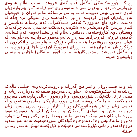
ڕەنگە چوونیەکییەکی لەگەڵ فیلمەکەی فڕوغدا نەبێت بەڵام شێوەی
تێڕوانینی دەرهێنەر بۆ ژیان منی خستەوە بیری ئەو فیلمە. “من پێم وایە ژیان
لەوێ ئاسایی تێپەڕ دەبێت، ئەمە بۆ من ترسناکە بەاڵم ئەوان بۆ خۆیشیان
ئەو ژیانەیان قبووڵ کردووە. وا بیر دەکەمەوە ژیان شتێکی ترە جگە لە
دەست یاخود قاچ هەبوون.” ئەگەر قسەکەرانی ئەم ڕستانە نەناسین و
لێمان بپرسن کام دەرهێنەر بەم شێوەیە دەپەیڤێت حەتمەن بەبێ چرکەیەک
وەستان ناوی کیاڕۆستەمی دەهێنین. بەڵام لە ڕاستیدا ئەوەی ئەم قسانەی
کردووە فڕوغی فڕوخزادە. سەرەڕای ئەو هەموو جیاوازییە بەرچاوانەی لە
نێوان هەردوو دەرهێنەردا هەیە بەڵام جۆرێک لە هاوبەشی و لێکچوون لە
درککردنیان بە جیهان هەیە. بە بڕوای هەردووکیان ژیان ناچاری و زۆرەملێیە
و لەگەڵ ئەوەشدا زیندووەکان(بەتایبەت قووربانییەکان) ناچارن و مەیلی
ژیانیشیان هەیە.
پێم وایە فیلمی
ژیان و ئیتر هیچ
گەڕانە و دروستکردنەوەی فیلمی ماڵەکە
ڕەشەیە لە شکڵوشێوەیەکی جیاوازدا. هەردوو فیلمەکە دەربارەی ژیانە و
هیچی تر نا. دڵتەنگی، شۆڕبوونەوە و ئاوارەبوون خاڵی هاوبەشی هەردوو
فیلمەکەیە. لە ماڵەکە ڕەشە پێستی ڕووخسارەکان هەڵدەوەشێنەوە و لە
فیلمی ژیان و ئیتر هیچخانووەکان پڕ لە ئازار و دەربەدەری دەبن. ژیان
دەڕواتە پێش و تەواوی گرتەکان و وێنەکان لێک هەڵدەوەشێنەوە:
ڕووخسارەکان هەر وەک دیمەنی ماڵە بوومەلەرزەبەرکەوتووەکان ئاوارە
دەبن و ماڵەکانیش وەک دەموچاوە گولەکان شۆڕدەبنەوە. ئەمە ئەو شتەیە
فڕوغ لەسەر زمانی کیاڕۆستەمی دەیڵێت و کیاڕۆستەمییش لەسەر زمانی
فڕوغ.