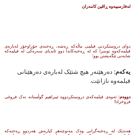
له‌فارسییه‌وه‌ ڕاڤین كامه‌ران
دوای دروستکردنی فیلمی ماڵەکە ڕەشە، ڕەخنەی جۆراوجۆر لەبارەی
فیلمەکەوە نوسرا کە لە ڕەخنەکاندا دوو ئایدیای سەرەکی لە فیلمەکە
شایەنی تێگەیشتن بوو؛
یەکەم:
دەرهێنەر هیچ شتێک لەبارەی دەرهێنانی
فیلمەوە نازانێت.
دووەم:
ئەوەی فیلمەکەی دروستکردووە ئیبراهیم گوڵستانە نەک فروغی
فروخزاد!
هەندێک لە ڕەخنەگرانی وەک مەنوچەهر کیارەش هەردوو ڕەخنەکە