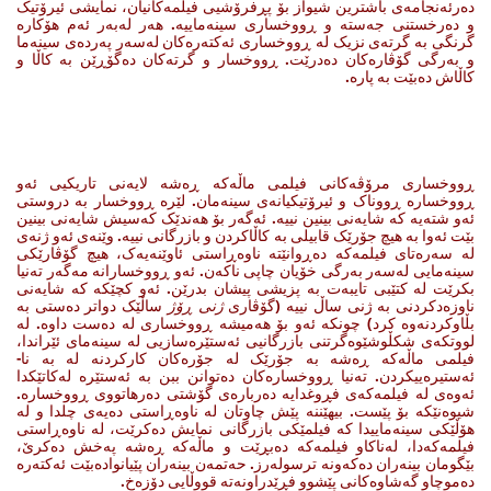
دەرئەنجامەی باشترین شیواز بۆ پڕفرۆشیی فیلمەکانیان، نمایشی ئیرۆتیک
و دەرخستنی جەستە و ڕووخساری سینەماییە. هەر لەبەر ئەم هۆکارە
گرنگی بە گرتەی نزیک لە ڕووخساری ئەکتەرەکان لەسەر پەردەی سینەما
و بەرگی گۆڤارەکان دەدرێت. ڕووخسار و گرتەکان دەگۆڕێن بە کاڵا و
کاڵاش دەبێت بە پارە.
ڕووخساری مرۆڤەکانی فیلمی ماڵەکە ڕەشە لایەنی تاریکیی ئەو
ڕووخسارە ڕووناک و ئیرۆتیکیانەی سینەمان. لێرە ڕووخسار بە دروستی
ئەو شتەیە کە شایەنی بینین نییە. ئەگەر بۆ هەندێک کەسیش شایەنی بینین
بێت ئەوا بە هیچ جۆرێک قابیلی بە کاڵاکردن و بازرگانی نییە. وێنەی ئەو ژنەی
لە سەرەتای فیلمەکە دەڕوانێتە ناوەڕاستی ئاوێنەیەک، هیچ گۆڤارێکی
سینەمایی لەسەر بەرگی خۆیان چاپی ناکەن. ئەو ڕووخسارانە مەگەر تەنیا
بکرێت لە کتێبی تایبەت بە پزیشی پیشان بدرێن. ئەو کچێکە کە شایەنی
ناوزەدکردنی بە ژنی ساڵ نییە (گۆڤاری
ژنی ڕۆژ
ساڵێک دواتر دەستی بە
بڵاوکردنەوە کرد) چونکە ئەو بۆ هەمیشە ڕووخساری لە دەست داوە. لە
لووتکەی شکڵوشێوەگرتنی بازرگانیی ئەستێرەسازیی لە سینەمای ئێراندا،
فیلمی ماڵەکە ڕەشە بە جۆرێک لە جۆرەکان کارکردنە لە بە نا-
ئەستیرەییکردن. تەنیا ڕووخسارەکان دەتوانن ببن بە ئەستێرە لەکاتێکدا
ئەوەی لە فیلمەکەی فڕوغدایە دەربارەی گۆشتی دەرهاتووی ڕووخسارە.
شیوەنێکە بۆ پێست. بیهێننە پێش چاوتان لە ناوەڕاستی دەیەی چلدا و لە
هۆڵێکی سینەماییدا کە فیلمێکی بازرگانی نمایش دەکرێت، لە ناوەڕاستی
فیلمەکەدا، لەناکاو فیلمەکە دەبڕێت و ماڵەکە ڕەشە پەخش دەکرێ،
بێگومان بینەران دەکەونە ترسولەرز. حەتمەن بینەران پێیانوادەبێت ئەکتەرە
دەموچاو گەشاوەکانی پێشوو فڕێدراونەتە قووڵایی دۆزەخ.