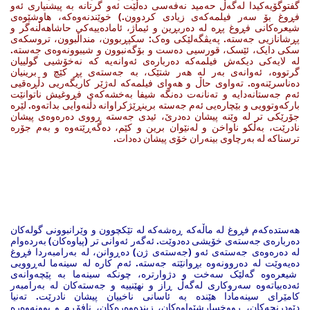
گفتوگۆیەکیدا لەگەڵ حەمید نەفەسی دەڵێت ئەو گرتانە بە پیشنیاری ئەو
فڕوغ بۆ سەر فیلمەکەی زیادی کردوون.) خوێندنەوەکە، هاوشێوەی
شیعرەکانی فڕوغ پڕە لە دەربڕین و ئیماژ، ئامادەییەکی حاشاهەڵنەگر و
پڕشانازیی جەستە. پەیڤگەلێکی وەک: سکپڕبوون، منداڵبوون، تروسکەی
سکی دایک، ئێسک، قورسیی دەست و بۆگەنبوون و شیبوونەوەی جەستە.
لە لایەکی دیکەش فیلمەکە دەربارەی ئەوانەیە کە نەخۆشیی گولییان
گرتووە، ئەوانەی بەر لە هەر شتێک، بە جەستەی پڕ کێچ و برینیان
دەناسرێنەوە. تەواوی حاڵ و هەوای فیلمەکە لەژێر کاریگەریی دڵڕەقیی
ئەم جەستانەدایە و تەنانەت دەنگە شیفا بەخشەکەی فڕوغیش ناتوانێت
بارکەوتوویی و بێچارەیی ئەم جەستە برینڕێژکراوانە دڵنەوایی بداتەوە. لێرە
جۆرێکی تر لە وێنە پیشان دەدرێ، ئیدی جەستە ڕووی دەرەوەی پیشان
نادرێت، بەڵکو ناواخن و لەنێوان برین و کێم، دەگەڕێتەوە و بەم جۆرە
ترسناکە لە بەرچاوی بینەران خۆی پیشان دەدات.
هەستدەکەم فڕوغ لە ماڵەکە ڕەشەکە لە تێکچوون و وێرانبوونی گولەکان
دەربارەی جەستەی خۆیشی دەدوێت. ئەگەر ئەوانی تر (پیاوەکان) بەردەوام
لە دەرەوەی جەستەی ئەو (جەستەی ژن) دەڕوانن، لە بەرامبەردا فڕوغ
دەیەوێت لە دەروونەوە بڕوانێتە جەستە. ئەم کارە لە سینەما له‌ڕوویی
شیعرەوە گەلێک سەخت و دژوارترە، چونکە سینەما بە پێچەوانەی
ئەدەبیاتەوە سەروکاری لەگەڵ ڕاز و نهێنییە و جەستەکان لە بەرامبەر
کامێرای سینەمادا هێندە بە ئاسانی ناخییان پیشان نادرێت. تەنیا
دێودرنجەکان، ڕووخسارشێواوەکان، زیندەوەرەکان، نافۆڕم و بوونەوەرە