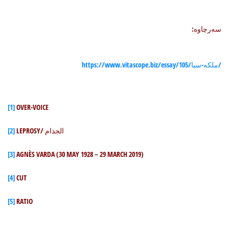
سه‌رچاوه‌:
https://www.vitascope.biz/essay/105/ملکه-سبا/
[1]
OVER-VOICE
LEPROSY/ الجذام
[2]
[3]
AGNÈS VARDA
(30 MAY 1928 – 29 MARCH 2019)
[4]
CUT
[5]
RATIO