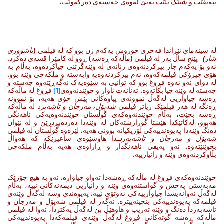
بپەیڤێت و شتێک بڵێت بەبێ ئەوەی جەستەی دەرکەوێت.
لە سینەمای ئێراندا فەخری خوروش یەکەم ژن بوو کە لە فیلمی (
باشووری
شار)
پێنج ساڵ بەر لە فیلمی (ماڵەکە ڕەشە) ڕوو لە کامێرا قسەی دەکرد.
ئەو بۆ یەکەم جار بیرکردنەوەی ژنانەی لە وێنەگرتنی جیاکردەوە، بەڵام بە
هۆی چیرۆکی فیلمەکەوە، ئەم بیرکردنەوەیە وابەستە و ملکەچی وێنە بوو.
لە دوای ئەو ئەوە فڕوغ بوو کە توانیی بە شێوەیەک نەگەڕێتەوە جەستە و
جەستە لە وێنە جیا بکاتەوە. تەنانەت ئاواز و خوێندنەوەی
[1]
فڕوغ لە ماڵەکە
ڕەشە جیاوازیی لەگەڵ نموونەی پیاوەکانی پێش خۆی هەیە، بۆ نموونە
ڕەنگە لە هەر فیلمێک زیاتر فیلمی
شەپۆل، مەرجان و تاشەبرد
لە ماڵەکە
ڕەشە بچێت، بەڵام خوێندنەوەکەی گوڵستان خوێندنەوەیەکی ئاهەنگی
هەبوو، لەکاتێکدا هێشتا گوزارشتەکان لە وێنەدا دەردەبڕدرێن و لە نێوان
دەنگ وێنەدا پەیوەندییەکی لۆژیکیانە بوونی هەیە. لێرەوە گوڵستان لە فیلمی
شەپۆل و مەرجان و تاشەبەرد
ـدا هاوشێوەی شاعیرێکە کە هەواڵ
بخوێنێتەوە. ئەو پەیڤی ئاهەنگدار و ڕازاوەی هەیە بەڵام ملکەچی
بڵاوکردنەوەی وێنە و زانیارییە.
خوێندنەوەکەی فڕوغ لە ماڵەکە ڕەشەدا تەواو جیاوازە. ئەو بە هیچ جۆرێک
مەبەستی پەخش و گواستنەوەی وێنە و زانیاریی دیمەنەکانی نییە، بەڵام
لەگەڵ ئەوانەیشدا جیاوازییەکی ئەوتۆی نییە. پەیوەندی وشە لەگەڵ وێنەی
فیلمەکە پەیوەندییەکی بنچینەییترە. ئەگەر لە فیلمی شەپۆل و مەرجان و
تاشەبەردا دەنگ و وێنە تەریب و هاوهێڵ بن لەگەڵ یەکتردا، ئەوا لە فیلمی
ماڵەکە ڕەشە گوتەکانی فڕوغ لەگەڵ وێنەی فیلمەکەدا پەیوەندییەکی