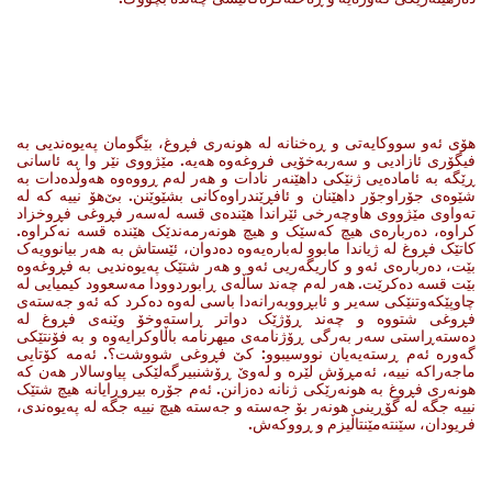
هۆی ئەو سووکایەتی و ڕەخنانە لە هونەری فڕوغ، بێگومان پەیوەندیی بە
فیگۆری ئازادیی و سەربەخۆیی فروغەوە هەیە. مێژووی نێر وا بە ئاسانی
ڕێگە بە ئامادەیی ژنێکی داهێنەر نادات و هەر لەم ڕووەوە هەوڵدەدات بە
شێوەی جۆراوجۆر داهێنان و ئافڕێندراوەکانی بشێوێنن. بێ‌هۆ نییە کە لە
تەواوی مێژووی هاوچەرخی ئێراندا هێندەی قسە لەسەر فڕوغی فڕوخزاد
کراوە، دەربارەی هیچ کەسێک و هیچ هونەرمەندێک هێندە قسە نەکراوە.
کاتێک فڕوغ لە ژیاندا مابوو لەبارەیەوە دەدوان، ئێستاش بە هەر بیانوویەک
بێت، دەربارەی ئەو و کاریگەریی ئەو و هەر شتێک پەیوەندیی بە فڕوغەوە
بێت قسە دەکرێت. هەر لەم چەند ساڵەی ڕابوردوودا مەسعوود کیمیایی لە
چاوپێکەوتنێکی سەیر و ئابڕووبەرانەدا باسی لەوە دەکرد کە ئەو جەستەی
فڕوغی شتووە و چەند ڕۆژێک دواتر ڕاستەوخۆ وێنەی فڕوغ لە
دەستەڕاستی سەر بەرگی ڕۆژنامەی میهرنامە باڵاوکرایەوە و بە فۆنتێکی
گەورە ئەم ڕستەیەیان نووسیبوو: کێ فڕوغی شووشت؟. ئەمە کۆتایی
ماجەراکە نییە، ئەمڕۆش لێرە و لەوێ ڕۆشنبیرگەلێکی پیاوسالار هەن کە
هونەری فڕوغ بە هونەرێکی ژنانە دەزانن. ئەم جۆرە بیروڕایانە هیچ شتێک
نییە جگە لە گۆڕینی هونەر بۆ جەستە و جەستە هیچ نییە جگە لە پەیوەندی،
فریودان، سێنتەمێنتاڵیزم و ڕووکەش.