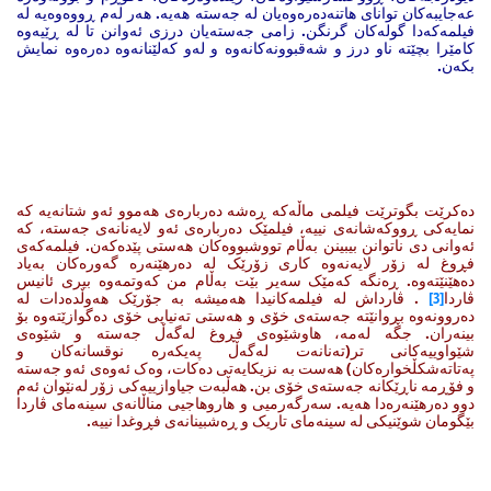
عەجایبەکان توانای هاتنەدەرەوەیان لە جەستە هەیە. هەر لەم ڕووەوەیە لە
فیلمەکەدا گولەکان گرنگن. زامی جەستەیان درزی ئەوانن تا لە ڕێیەوە
کامێرا بچێتە ناو درز و شەقبوونەکانەوە و لەو کەلێنانەوە دەرەوە نمایش
بکەن.
دەکرێت بگوترێت فیلمی ماڵەکە ڕەشە دەربارەی هەموو ئەو شتانەیە کە
نمایەکی ڕووکەشانەی نییە، فیلمێک دەربارەی ئەو لایەنانەی جەستە، کە
ئەوانی دی ناتوانن بیبینن بەڵام تووشبووەکان هەستی پێدەکەن. فیلمەکەی
فڕوغ لە زۆر لایەنەوە کاری زۆرێک لە دەرهێنەرە گەورەکان بەیاد
دەهێنێتەوە. ڕەنگە کەمێک سەیر بێت بەڵام من کەوتمەوە بیری ئانیس
ڤاردا
[3]
. ڤارداش لە فیلمەکانیدا هەمیشە بە جۆرێک هەوڵدەدات لە
دەروونەوە بڕوانێتە جەستەی خۆی و هەستی تەنیایی خۆی دەگوازێتەوە بۆ
بینەران. جگە لەمە، هاوشێوەی فڕوغ لەگەڵ جەستە و شێوەی
شێواوییەکانی تر(تەنانەت لەگەڵ پەیکەرە نوقسانەکان و
پەتاتەشکڵخوارەکان) هەست بە نزیکایەتی دەکات، وەک ئەوەی ئەو جەستە
و فۆڕمە ناڕێکانە جەستەی خۆی بن. هەڵبەت جیاوازییەکی زۆر لەنێوان ئەم
دوو دەرهێنەرەدا هەیە. سەرگەرمیی و هاروهاجیی مناڵانەی سینەمای ڤاردا
بێگومان شوێنیکی لە سینەمای تاریک و ڕەشبینانەی فڕوغدا نییە.