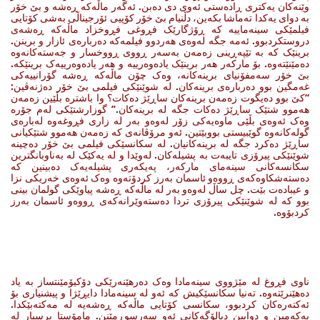
وێنەکان یەکتری ڕادەستی ئەوی دی دەبن. ئەگەر ماڵەکە ڕەشە و بێ خۆر
بە دوای یەکدا تەماشا بکەین، دڵنیام بێ خۆر کۆپیی ئۆرجیناڵی بەشی کۆتایی
فیلمێکی سینەماییە کە ڕۆژگارێک فڕوغی فڕوخزاد ماڵەکە ڕەشەی
دروستکردبوو. ئەمە جگە لەوەی هەردوو فیلمەکە دەربارەی ئازار و برینن.
برینێک کە بە تێپەڕینی زەمەن بەسەر ڕووی ڕووخسار و جەستەکانەوە
دەمێنێتەوە. بۆ مارکەر هەر برینێک یادەوەرییە و هەر یادەوەرییەک برینێکە.
بێ خۆر سەمفۆنیای برینەکانە، وەک چۆن ماڵەکە ڕەشە گۆرانییەکی
غەمگین بوو دەربارەی برینەکان. لە شوێنێکی فیلمی بێ خۆر دەژنەڤین:
“کێ بوو دەیگوت زەمەن برینەکان ساڕێژ دەکات؟ وا باشترە بڵێین زەمەن
هەموو شتێک ساڕێژ دەکات جگە لە برینەکان.” گوزارشتێکی لەم جۆرە
وەک ئەوەی بڵێی ماوەیەکی زۆر لەوەو بەر لە زاری فڕوغەوە لەبارەی
گولەکانەوە گوێبیستی بووبێتین. ئەو مرۆڤانەی کە زەمەن هەموو شتێکیانی
ساڕێژ دەکرد جگە لە برینەکانیان. لە سکانسێکی فیلمی بێ خۆر دەچینە
شوێنێکی پیرۆزی تایبەت بە پشیلەکان. لەوێدا و لە یەکێک لە بەناوبانگترین
سکانسەکانی سینەمای مارکەر، پەیکەری پشیلەیەک دەبینین کە
دەستەشکاوەکەی ڕووەو ئاسمان بەرز کردۆتەوە وەک ئەوەی خەریکی نزا
و عیبادەت بێت. چل ساڵ لەوەو بەر لە ماڵەکە ڕەشە پیاوێکی گولمان بینی
بوو کە لە شوێنێکی پیرۆزی تردا دەستەوێرانەکەی ڕووەو ئاسمان بەرز
کردبۆوە.
ناوی فڕوغ لە مێژووی سینەمادا وەک دەرهێنەرێکی دۆکیۆمێنتساز بە یاد
دەهێنرێتەوە. تەنیا سکانسێکیش کە ئەو لە سینەمادا دایڕێژا و پیشنیاری بۆ
ئەکتەرەکان کردبوو، سکانسی کۆتایی ماڵەکە ڕەشەیە لە مەکتەبێکدا.
یەکەمین و دوایین دیالۆگەکانی ئەو سەرسوڕمێنن. مامۆستا پرسیار لە