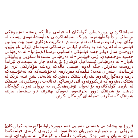
تەماشاکردنی ڕووخسارە گولەکان لە فیلمی ماڵەکە ڕەشە ئەزمونێکی
ترسناک و دڵتێکەڵهێنەرە، چونکە تەماشاکردنی هەڵوەشانەوەی پێست لە
نیگای بینەرانەوە ترسناکە. ئەم ترسەش دەکرێت هۆکاری ئەوە بێت بتوانین
فیلمی ماڵەکە ڕەشە بە یەکەم فیلمی ترسناکی سینەمای ئێران ناو بنێین.
دوو-سێ ساڵ دواتر چەند فیلمێکی داستانیی ترسناک(مۆمیا – لە دەرهێنانی
حەمید موجتەهیدی، ژنی خوێنمژ – لە دەرهێنانی مستەفا سکویی و پیاوێکی
نادیار – لە دەرهێنانی ئیسماعیل کوشان) بۆ یەکەم جار لە سینەمای ئێراندا
دروست دەکرێن. جگە لەوە، فیلمی ماڵەکە ڕەشە هۆکارێکی تری بۆ
ترساندنی بینەران هەیە: فیلمەکە دەربارەی نەخۆشییەکە کە نەخۆشییەکە
درمە و دەگوازرێتەوە. بینەران شتێک دەبینن کە شایەنی بینین نییە، نزیک لە
شتێک دەبنەوە کە نزیکبوونەوە لێی ترسناکە. تەنانەت دروستکردنی فیلمێک
لە بارەی گولەکانەوە بۆ ئەوان ئۆقرەهەڵگرە، بە بڕوای ئەوان گولەکان
دەبێت بۆ شوێنێک دوور بخرێنەوە، نەوەک بهێنرێنە ناو سینەما، ببرێنە
شوێنێک کە نەکرێت تەماشای گولەکان بکرێن.
فڕوغ بۆ پیشاندانی هەستی تەنیایی ئەم دوورخراوانە[کەرەنتینەکراوەکان]
جارێکی تر و دووبارە دووریان دەخاتەوە. لە زۆربەی گرتەی فیلمەکەدا
ئەوان تەنیان و هەر وەک پەیکەرە دڵتەنگ و کۆنەکان لە تەنیاییدان. ئێمە