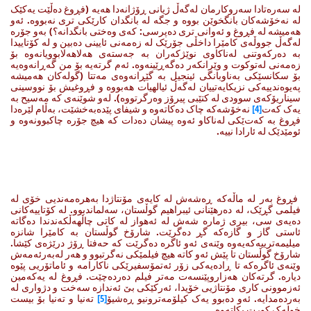
لە سەرەتادا سەروکارمان لەگەڵ ژیانی ڕۆژانەدا هەیە (فڕوغ دەڵێت یەکێک
لە نەخۆشەکان بانگخوێن بووە و جگە لە بانگدان کارێکی تری نەبووە. ئەو
هەمیشە لە فڕوغ و ئەوانی تری دەپرسی: کەی وەختی بانگدانە؟) بەو جۆرە
لەگەڵ جووڵەی کامێرا داخڵی جۆرێک لە زەمەنی ئایینی دەبین و لە کۆتاییدا
بە دەرکەوتنی لەناکاوی نوێژکەران بە جەستەی هەلاهەلابوویانەوە بۆ
زەمەنی لەتوکوت و وێرانکەر دەگەڕێینەوە. ئەم گرتەیە بۆ من گەڕانەوەیە
بۆ سکانسێکی بەناوبانگی ئینجیل بە گێڕانەوەی مەتتا (گولەکان هەمیشە
پەیوەندییەکی نزیکایەتییان لەگەڵ ئیالهیات هەبووە و فڕوغیش بۆ نووسینی
سیناریۆکەی سوودی لە کتێبی پیرۆز وەرگرتووە). لەو شوێنەی کە مەسیح بە
یەک کەت
[4]
نەخۆشەکە چاک دەکاتەوە و شیفای پێدەبەخشێت، بەڵام لێرەدا
فڕوغ بە کەت‌ێکی لەناکاو ئەوە پیشان دەدات کە هیچ جۆرە چاکبوونەوە و
ئومێدێک لە ئارادا نییە.
فڕوغ بەر لە ماڵەکە ڕەشەش لە کایەی مۆنتاژدا بەهرەمەندیی خۆی لە
فیلمی گڕێک، لە دەرهێنانی ئیبراهیم گوڵستان، سەلماندبوو. لە کۆتاییەکانی
دەیەی سی، بیری ژمارە شەش لە ئەهواز لە کاتی چاڵهەڵکەندندا دەگاتە
ئاستی گاز و گازەکە گڕ دەگرێت. شارۆخ گوڵستان بە کامێرا شانزە
میلیمەترییەکەیەوە وێنەی ئەو ئاگرە دەگرێت کە حەفتا ڕۆژ درێژەی کێشا.
شارۆخ گوڵستان تا پێش ئەو کاتە هیچ فیلمێکی نەگرتبوو و هەر لەبەرئەمەش
وێنەی ئاگرەکە تا ڕادەیەکی زۆر ئەتمۆسفیرێکی ناکارامە و ئاماتۆریی پێوە
دیارە. گرتەکان هەزاروپێنسەت مەتر فیلم دەردەچێت. فڕوغ لە یەکەمین
ئەزموونی کاری مۆنتاژیی خۆیدا، ئەرکێکی بێ ئەندازە سەخت و دژواری لە
بەردەمدایە. ئەو دەبوو یەک کیلۆمەترونیو ڕەشیۆ
[5]
تەنیا و تەنیا بۆ بیست
خولەک کورت بکاتەوە.