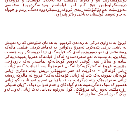
دروستکراوە(من هیچ کام لەو فیلمانەم پەیدانەکردووە) نەفەسی
دەنووسێت لەو دۆکیۆمێنتەرییەی فڕوغدروستیکردووە دەنگ، ڕیتم و جووڵە
لە چاو ئەوەی گوڵستان بەیاخی زیاتر پێدراوە.
فڕوغ بە تەواوی درکی بە زەمەن کردبوو، بە هەمان شێوەش کە زەمەنیش
بە باشی درکی پێدەکرد. ئەمڕۆ دەتوانین بە تەماشاکردنی فیلمی ماڵەکە
ڕەشەفەزای ئەو دەوروزەمانەی کە فیلمەکەی تێدا دروستکراوە، هەست
پێبکەین. بە نیسبەت ئەو سەردەمەوە لەگەڵ فیلمەکە هەروا پەیوەندییەکی
سادە و ساکار نییە. گوتنی ئەوەی گولخانەکە نمایشی یەک بارودۆخی
مێژوییە. فڕوغ لە گفتوگۆیەکدا لەگەڵ فەرەجوڵا سەبا دەڵێت: “ئەم ژیانە –
ژیانی گولەکان – دەکرێت لە هەر شوێنێکی تریش بێت. دەکرێ ژیانی
گولەکان نموونەیەک بێت لە ژیانی کۆمەڵگەیەک.” فڕوغ لە ماڵەکە ڕەشە
ژیانی سەردەمێک وێنە دەگرێت، بە تەنیا ژیانی ئەم و ئەو نا، بەڵکو ژیانی
هەموو کەسێک دەگرێتەوە. هەم گولەکان و هەم ئەوانی دیکە. “ژیان شتێکی
زۆرەملێیە. ئەوە ژیانە مرۆڤێکی گول بەڕێوە دەبات، نەک ژیانی ئەو… ئەو
وەک گەردیلەیەک لەناو ژیاندا.”