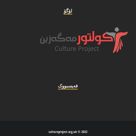
لۆگۆ
فه‌یسبووک
2022 © cultureproject.org.uk