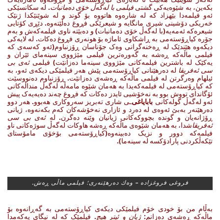
بکەین، بە شێوەیەکی گشتی
فیلمی با لەگەڵ خۆی دەمانبات
‌. لە سکانسێکی
ئەو فیلمەدا بێهزاد کە لە شارەوە هاتووە بۆ گوند و لە شوێنێکدا ژنێک
خەریکی دۆشینی شیری مانگایە و شیعرێکی فڕوغ دەڵێتەوە. دێڕی کۆتایی
شیعرەکە ئەمەیە(با لەگەڵ خۆی دەمانبات) و دەبێتە ناوی فیلمەکەش و بەم
جۆرە کیاڕۆستەمی بە ڕاشکاوی ئاماژە بۆ هونەری فڕوغ دەکات. لە لایەکی
دیکەوە هێندێک لە ڕەخنەگرانی وەک جۆناسان ڕۆزنباوم(ئەو کەسەی کە
فیلمی ماڵەکە ڕەشە بە گەورەترین فیلمی مێژووی سینەمای ئێران و
یەکێک لە باشترین فیلمەکانی مێژووی سینەما دەزانێت) فیلمی
ئەی بی
سی ئەفریقا
لە دەرهێنانی کیاڕۆستەمی پێش هەر فیلمێکی دیکەی ئەو، بە
ئیلهام وەرگرتن لە فیلمی ماڵەکە ڕەشەی دەزانێت. ڕۆزنباوم دەنووسێت
کە کیاڕۆستەمی لە فیلمەکەیدا بە هەمان شێوە مامەڵە لەگەڵ منداڵەکانی
ئۆگاندای تووش بوو بە نەخۆشیی ئایدز دەکات کە فڕوغ چەند دەیەیەک پیش
ئەو لەگەڵ گولەکانی
بابایاغی
‌ـی شاری تەبریز سەروکاری هەبوو. هەر دوو
دەرهێنەر بەبێ ئەوەی لە دەرد و ئازاری نەخۆشەکان کەم بکەنەوە، ژیانی
ڕۆژانەیان و گوندە بچووکەکانی ژیانیان وێنە دەگرن. لە
ئەی بی سی
ئەفریقا
شدا، بە هەمان شێوەی ماڵەکە ڕەشە هاوکات لەگەڵ سوژەکانی ناو
فیلمەکە دوور و نزیک دەبینەوە(کیاڕۆستەمی بۆخۆی مامۆستای
تێکەڵکردنی پارادۆکسە لە سینەما).
فروغی فروغزاده‌ – وه‌ك ده‌رهێنه‌ری؛ فیلمی ماڵی ڕه‌ش.
بەڵام من بۆ خودی خۆم فیلمێکی دیکەی کیاڕۆستەمی بە گەڕانەوە بۆ
ماڵەکە ڕەشەی دەزانم:
ژیان و ئیتر هیچ
. فیلمێک کە لە نیگای یەکەمدا