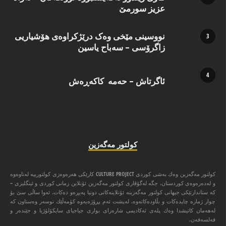
عزیز سورمێ
نووسینی مێخی وەک درێژکراوەی هۆشیاریی
زاگرۆسی – سەباح یاسین
ئاگرتاش – حەمە کاکەڕەش
كولتور مه‌گه‌زین
كولتور مه‌گه‌زین وه‌ك به‌شی كوردی CULTURE PROJECT كارێكی هه‌ره‌وه‌زی كولتورییه‌ له‌ناوه‌وه‌
و له‌ده‌ره‌وه‌ی كوردستان. جگه‌ له‌گۆڤاری كولتور مه‌گه‌زین ئۆنلاین زمانی كوردی و ئینگلیزی –
كه‌ ستاندارتێكی جیهانی كولتور مه‌گه‌زینه‌ ئۆنلاینه‌كانی دونیا په‌یڕه‌و ده‌كات. ئه‌وا ‌ساڵی سێ بۆ
چوار ژماره‌ چاپده‌كات و بڵاوده‌كاته‌وه‌. له‌پشت ئه‌م پڕۆژه‌یه‌وه‌ كۆمه‌ڵێك نوسه‌ر وه‌ستاون كه‌
له‌هه‌مان كاتیشدا وه‌ك پله‌ی ئه‌كادیمی شاره‌زای بواری جیاجیای سایكۆلۆژیا و جێنده‌ر و
فه‌لسه‌فه‌ن.