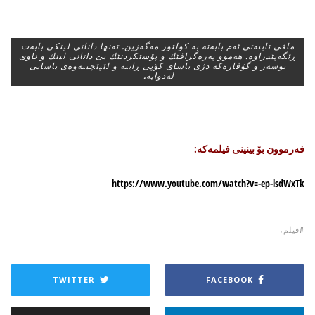
مافی تایبه‌تی ئه‌م بابه‌ته‌ به‌ كولتور مه‌گه‌زین. ته‌نها دانانی لینكی بابه‌ت
ڕێگه‌پێدراوه‌. هه‌موو په‌ره‌گرافێك و پۆستكردنێك بێ دانانی لینك و ناوی
نوسه‌ر و گۆڤاره‌كه‌ دژی یاسای كۆپی ڕایته‌ و لێپێچینه‌وه‌ی یاسایی
له‌دوایه‌. ‌
فه‌رموون بۆ بینینی فیلمه‌كه‌:
https://www.youtube.com/watch?v=-ep-lsdWxTk
فیلم،
TWITTER
FACEBOOK