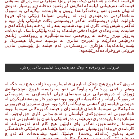
ئاڕاستە دەکات و هەندێکی دیکە، وەکو ڕەزا سۆهرابی سەرەڕای ستایشی
فیلمەکە، دەرهێنانی فیلمەکە لەلایەن فڕوغەوە دەخاتە ژێر پرسیار. ئەوەی
لەنێوان هەموو ئەو ڕەخنەگرانەدا ڕوون و هاوبەشە نیگایەکی بە سووک
تەماشاکردنی دەرهێنەری ژنە. لە ڕوانینی ئەواندا ژنێکی وەکو فڕوغ
ناتوانێت فیلم دروستبکات، ئەگەر دروستیشی بکات فیلمێکی باش نییە و
ئەگەر باشیش بێت، کاری ئەو نییە. شەمیم بەهار لە ڕەخنە بەناوبانگەکەی و
هەڵبەت بەدناوەکەی خۆیدا دەقی فیلمەکە بە ئەدەبیاتێکی ناسک ناو دەبات،
پەروێز نوری ڕەخنە لە ڕوحیەتی سەنتەمێنتاڵیزم و ڕووكه‌شی ژنانەی
دەرهێنەر دەگرێت و ئەیرەج سابری لە نوسینە سەرتاپا هیستریک و
بێشەرمانەکەیدا، هۆکاری دروستکردنی ئەم فیلمە بۆ پێویستیی مادیی
فڕوغی فڕوخزاد دەگەڕێنێتەوە!
فروغی فروغزاده‌ – وه‌ك ده‌رهێنه‌ری؛ فیلمی ماڵی ڕه‌ش.
ئەوەی کە فڕوغ هیچ شتێک لەبارەی فیلمسازییەوە نازانێت هیچ نییە جگە لە
وەهم و قینی ڕەخنەگرە پیاوەکانی ئەو سەردەمە. فڕوغ بەپێچەوانەی
زۆرێک لە دەرهێنەرانی تری سینەمای ئێران فیلمسازیی بە شێوەیەکی
ئەزموونگەراییانە و ئەکادیمیانە فێربوو بوو. ئەو دوو جار بۆ بەشداریکردن لە
خوێندنی فیلمسازی گەشتی بۆ ئینگلتەرا کردبوو، لەوێ سەرەڕای فێربوونی
تەکنیکەکانی سینەما، ئاشنای فیلمسازان و فیلمە گەورەکانی سینەما بووە.
ئامادەبوونی لە ستۆدیۆکەی گوڵستان و ئەنجامدانی کاری جۆراوجۆر، لە
مۆنتاژەوە تا یاریدەدەری دەرهێنەر، دەرفەتێکی باشیان بۆ ئاشنابوونی ئەو بە
سینەما ڕەخساندبوو. ئەگەر وای دابنێین هیچ کام لەم ئەزموونانە لە
کارنامەی فڕوغدا بوونیشیان نەبووبێت، ئەوا هێشتا هەر فیلمێکی قەشەنگی
هەیە بەناوی (ماڵەکە ڕەشە) فیلمێک ئەوە نیشاندەدات کە ئەو چ
دەرهێنەرێکی گەورەیە و ڕەخنەگرەکانیشی چەندە بچووک.