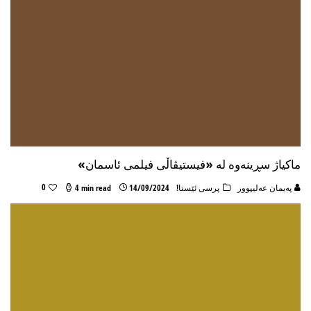
ماکیاژ سڕینەوە لە «فیستیڤاڵی فیلمی ئاسمان»
0
پەیمان عەلیپوور
پرسی ئێستا!
14/09/2024
4 min read