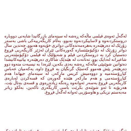
لەگەڵ ئەوەی فیلمی ماڵەکە ڕەشە لە سینەمای بازرگانیدا شایەنی دووبارە
دروستکردنەوە و لاساییکردنەوە نەبوو، بەڵام کاریگەرییەکی باشی بەسەر
زۆرێک لە دەرهێنەرە بەهرەمەندەکانی دواتری خۆیەوە هەبوو. چەندین ساڵ
دواتر زۆرێک لە دۆکیۆمێنتسازە گەورەکانی ئێران لەژێر کاریگەریی فڕوغ
دەستیان کرد بە دروستکردنی فیلم و شەپۆلێک لە فیلمی دۆکیۆمێنتەریی
شاعیرانە لەدایک بوو. تەنانەت لە هێندێک شاکاری دەرهێنەرە بیانییەکانیشدا
دەتوانین شوێنپێی ماڵەکە ڕەشە بەدی بکەین. لێرەدا بە نیسبەت منەوە دوو
دەرهێنەر پێش هەموو کەسێک گرنگیان بە فڕوغ داوە. یەکەمیان عەباس
کیاڕۆستەمیە و دووەمیش کریس مارکەر. لە سینەمای جیهاندا هەم
کیاڕۆستەمی و هەم مارکەر هێندە گەورەن کە قسەکردن لەبارەی
کاریگەریی فڕوغ بەسەر ئەوانەوە ڕەنگە زیادەڕەوی و قسەی بەتاڵ بێت،
هەربۆیە تا ئەو شوێنەی بکرێت باسی کاریگەری ناکەین، بەڵکو زیاتر
مەبەستم نزیکی و هاوسۆزیی ئەوانە لەگەڵ فڕوغ.
ئەگەر شوێنێک هەبێت تا لەبارەی کیاڕۆستەمی و فڕوغەوە ئاماژەیەک