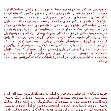
پەیوەندیی مارکەر بە فڕوغەوە تەنیا لە نووسین و وێنەی ستاییشئامێزدا
کورت نابێتەوە. دەتوانین زیادەڕەوی بکەین و فەرز بکەین کە هێندێک لە
شێوازەکانی سینەمای مارکەر قەرزداری ماڵەکە ڕەشەیە. ئەو
دۆکیۆمێنتەریانەی مارکەر دوای ماڵەکە ڕەشە دروستی دەکات جیاوازن
لەگەڵ فیلمەکانی پێشووتری. دەقی خوێندنەوەی ئەو فیلمانەی دواتر
مارکەر دروستی دەکات لەچاو فیلمە سەرەتاییەکانی شیعریتر و ڕیتمیترە و
هەروەک پەیڤەکانی فڕوغ، دەقەکان پەیوەندییەکی ئازادانە و بنچینەییتریان
لەگەڵ وێنەکان هەیە. جگە لەوەی دەنگی گێڕەرەوەی ژن، کە تا پێش
فیلمەکەی فڕوغ لە سینەمای مارکەر بوونی نەبوو، دەبیسترێت. هەڵبەتە
مارکەر چەند ساڵێک دوای ماڵەکە ڕەشە تێکەڵ بە سینەمای گەریلایی و
سیاسی دەبێت و لەبەر ئەو بارودۆخەش ناچارە مەودایەک بخاتە نێوان
سینەماکەی خۆیەوە. بەڵام بە بڕوای من مارکەر لە دەیەی هەشتا و
بەتایبەت لە فیلمی
بێ‌خۆر
، بەر لە هەر فیلمێکی دیکە دەگەڕێتەوە بۆ ماڵەکە
ڕەشە.
خوێندنەوەکەی ناو فیلمی
بێ خۆر
یەکێکە لە ئاهەنگسازترین شتەکان کە تا
ئێستا بینەران لە مێژووی سینەما گوێبیستی بووبێتن. دەنگی ژنێک بەسەر
وێنەکانەوە دەبیسترێت، بە شێوەیەکی میالنکۆڵیک و ئازادانە وەک مەلێک
بەسەر ڕووی ئاسمانەوە. ئەوەی گوێبیستی دەبین لەگەڵ ئەوەی دەیبینین
پەیوەندییەکی جادوویی و ڕازئامێزی هەیە و لەگەڵ زنجیرەیەکی نادیار