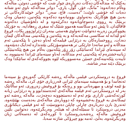
یەکێک لە منداڵەکان دەکات دەربارەی چوار شت کە خۆشی دەوێن. مناڵەکە
وەڵام دەداتەوە: “مانگ، خۆر، گوڵ، یاری.” دواتر منداڵەکە ناوی ئەو شتانە
دەبات کە خۆشی ناوێت: “دەست، قاچ، سەر.” دواتر خوێندکارەکانی تر
بەبێ هیچ هۆکارێک بەتەواوی بوونیانەوە دەکەونە پێکەنین. دەمیان وەک
برینێک بە ڕووی دەموچاویانەوە دەکرێتەوە و لە دڵخۆشییان دەکەونە
قاقالێدان. تا پێش ئەو سکانسە هەموو شتێک لە سفری ڕەهادایە، بە جۆرێک
پچووکترین زەڕبە دەتوانێت تەواوی هەستی بینەران ژێراوژوور بکات. فڕوغ
ئەو لێدانە لە سکانسی مەکتەبەکە و بە پێکەنین و پێکەنینی منداڵەکان لێمان
دەدات. ڕووخسارەکان بە درێژایی فیلمەکە لەناو دەچن تا پێکەنینی ئەم
منداڵانە و لەو ساتەدا جارێکی تر هەستوسۆزێکی بێئەندازە لەدایک دەبێتەوە.
لە سینەمای ئێراندا کەسانێکی زۆر زۆر پێکەنیون بەڵام من هیچ پێکەنینێکی
ژیانبەخشترەم لە پێکەنینی ئەم منداڵانە، لەناو سینەمای ئێراندا نەبینیووە. بە
تایبەت پێکەنینەکەی حسێن مەنسووریکە لێوە بچووکەکەی لە ساتێکدا وەک
برینێک دێتە سەر شاشە.
فڕوغ بە دروستکردنی فیلمی ماڵەکە ڕەشە کارێکی گەورەی بۆ سینەما
ئەنجامدا و بۆ هەمیشە سینەمای ئێرانی قەرزباری خۆی کرد. ماڵەکە ڕەشە
بۆ ئێمە لوتف و میهرەبانی بوو و ڕەنگە بۆ فڕوغیش زەڕوری. ئەو ساڵانێک
بەر لە دروستکردنی ئەم فیلمە مناڵەکەی لەدەستدابوو و بە درێژایی ژیانە
کورتەکەشی ئازاری بۆم ئەم لە دەستچوونە دەچەژت. ماڵەکە ڕەشە ئەو
ئیمکانەی بە فڕوغ بەخشییەوە کە دووبارەی مناڵەکەی بەدەست بهێنێتەوە.
ئەندرێ بازن دەربارەی چارلی چاپلن دەنووسێت کە ئەو فیلمی دیکتاتۆری
مەزنی دروستکرد تا سمێڵەکەی لە هیتلەر وەربگرێتەوە، دەتوانین بڵێین
فڕوغیش ماڵەکە ڕەشەیدروستکرد تا کوڕەکەی لە دەسەڵاتی ژیان
وەربگرێتەوە. بەڵێ، ئەمە بوو چیرۆکی شاژنە سەبا.