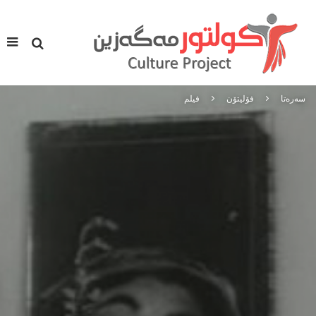
سه‌ره‌تا
فۆلیتۆن
فیلم