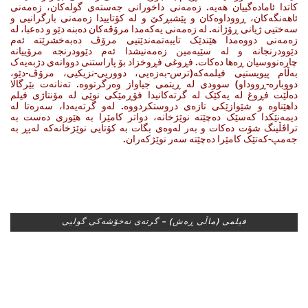
کاتدا ئامادەگییان هەیە. زەمەنی داخورانی جەستەی گولەکان، زەمەنی
ئاهەنگەکان، ڕووداوەکان و پێشبڕکێ و لە کۆتاییدا زەمەنی بارگرانیی و
سەختیی ژیانی ڕۆژانە. لە زەمەنی یەکەمدا مرۆڤەکان دەبنە دێو و دەعبا، لە
زەمەنی دووەمدا هێندێک تایبەتمەندێتیی مرۆڤ دەبەخشرێتە ئەم
دێوودرنجانە و لە سێیەمین زەمەنیشدا ئەم دێوودرنجە مرۆییانە
چارەنووسیان ڕەها دەکات. فڕوغی فڕوخزاد بۆ پاراستنی دووانەی دژبەیەک
بەڵام پیویستیی فیلمەکە(ترس-بەزەیی، دووریی-نزیکیی، مرۆڤ-دێو،
دووبارە-ڕووداو) سوودی لە ڕیتمی جیاواز وەرگرتووە. تەنانەت بێرگالا
دەڵێت فڕوغ لە یەکێک لە گرتەکانیدا فۆڕمێکی نوێی لە مۆنتاژی فیلم
داهێناوە و شێوازێکی تازەی دروستکردووە. لەو گرتەیەدا، سەرەتا لە
دیمەنێکدا کەسێک دەچێتە نوێژخانە، دواتر کامێرا بە هێوری دەست بە
تراڤڵینگ شۆت دەکات و بەر لەوەی بگات بە کۆتایی نوێژخانەکە لەپڕ بە
جەمپ-کەتێک کامێرا دەچێتە سەر نوێژکەران.
فیلمی (ماڵی ڕه‌ش) – گرته‌ی نه‌خۆشه‌كی گولیی