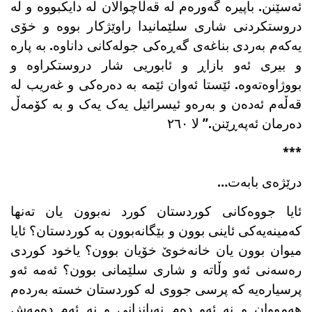
ئەسێنن. باپیرە گەورەم لە قەڵاچوالان لە دایکبووە و لە
دروستکردنی شاری سلێمانیدا راوێژکار بووە و خۆی
یەکەم بەردی بناغەی گەڕەکی جولەکانی داناوە. بە پارە
و بیری ئەو بازاڕ و ئابوریی شار دروستکراوە و
بووژاوەتەوە. ئێستا ئەوان ئێمە بە دەرەکی و غەریب لە
قەڵەم ئەدەن و بەرەو ئیسرائیل یەک یەک و بە کۆمەڵ
دەرمان ئەپەڕێنن.” لا ٢٦٠
***
درێژەی بابەت…
ئایا جووەکانی کوردستان کورد نەبوون یان تەنها
کەمینەیەکی ئاینی بوون و بێگانەبوون بە کوردستان؟ ئایا
میوان بوون یان خانەخوێ خۆیان بوون؟ یاخود کوردی
رەسەنی ئەو وڵاتە و شاری سلێمانی بوون؟ ئەمە ئەو
پرسیارەیە کە پرسی جووی لە کوردستان خستە بەردەم
هەمووان و نە ئەو دەم نەیانزانی و نە ئەم دەمەش