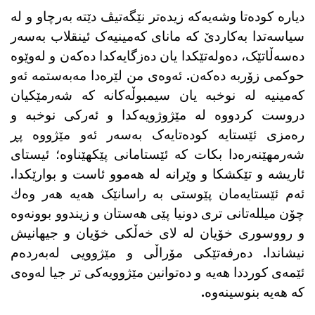
دیارە کودەتا وشەیەکە زیدەتر نێگەتیڤ دێتە بەرچاو و لە
سیاسەتدا بەکاردێ کە مانای کەمینیەک ئینقلاب بەسەر
دەسەڵاتێک، دەولەتێکدا یان دەزگایەکدا دەکەن و لەوێوە
حوکمی زۆربە دەکەن. ئەوەی من لێرەدا مەبەستمە ئەو
کەمینیە لە نوخبە یان سیمبوڵەکانە کە شەرمێکیان
دروست کردووە لە مێژوژویەکدا و ئەرکی نوخبە و
رەمزی ئێستایە کودەتایەک بەسەر ئەو مێژووە پڕ
شەرمهێنەرەدا بکات کە ئێستامانی پێکهێناوە؛ ئیستای
ئاریشە و تێکشکا و وێرانە لە هەموو ئاست و بوارێکدا.
ئەم ئێستایەمان پێوستی بە راسانێک هەیە هەر وەك
چۆن میللەتانی تری دونیا پێی هەستان و زیندوو بوونەوە
و رووسوری خۆیان لە لای خەڵکی خۆیان و جیهانیش
نیشاندا. دەرفەتێکی مۆراڵی و مێژوویی لەبەردەم
ئێمەی کورددا هەیە و دەتوانین مێژوویەکی تر جیا لەوەی
کە هەیە بنوسینەوە.