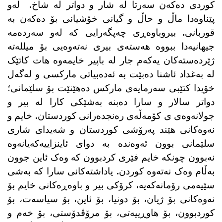
کوردی دەکەن سەرتا لە شار و دواتر لە شاخ. لەو
پێناوەدا ماڵ و حاڵ و گیانی خۆشیانی بۆ دەکەن بە
قوربانی. بیروباوەڕی چەپگەرایی کە لەو سەردەمە
جیهانیەدا ببووە هەستەی بیری نەتەوەیی بۆ میللەتە
ژێردەستەکان یەکەم جار لە باپیر خایمەوە هات کاتێک
لە بەغداد ئاشنا دەبێت بە ئەدەبیاتی مارکسی و لەگەل
خۆیدا کتێبی سەرمایەی مارکس دەهێنێت بۆ سلێمانی؛
دواتر سالار و سارا دەبنە بەشێکی کارا لە بیر و
جولانەوەی ی کۆمەڵەی رەنجدەرانی کوردستان. خایم و
نەوەکانی هێند پەرۆشی کوردستان و شەیدای شاری
سلێمانی بوون ئەوەندە بە دوای ئاینزاییەکەیانەوە
نەبوون چونکە خایم فێری کردبوون کە وەک ئاین جوون
بەڵام وەک نەتەوە کوردن. یاداشتەکانی سارا کە بەشی
سێیەمی رۆمانەکەیە، کرۆکی بیر و باوەڕەکانی خایم بۆ
نەوەکانی بۆ ژیان، بۆ دونیا، بۆ ئاین، بۆ سیاسەت، بۆ
کوردبوون، بۆ هاوڕییەتی، بۆ مرۆڤدۆستی، بۆ خەم و