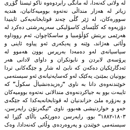
لە ولاتی کەنەدا، لە مانگی رابردوەوە تاکو ئیستا گۆڕی
زیاتر لە هەزار منداڵی نەتەوە بوومیەکانیان، هندیە
سوورەکان، لە ژێر گڵی چەند قوتابخانەیەکی ئاینیدا
دۆزیەوە کە کڵێسای کاسۆلیکی سەرپەرشتی دەکرد لە
هەرێمی بریتش کۆڵۆمبیا و ساسکاچوان. ئەم رووداوە
وڵاتی هەژاند. وێنە و پەیکەری ئەو پیاوە ئاینی و
سیاسیانەی لەو دەمەدا بەرپرس بوون هەموو لە
پرۆسەی لابردن و نابوتکران و داوای لادانی هەر
ئەدگارێکیان دەکەن کە نابێ لە شار و جێگەکانی تردا
بوونیان بمێنێ. یەکێک لەو کەسایەتیانەی ئەو سیستەمی
خوێندنەوەی دانا بە ناوی “رەزیدەنشیاڵ سکوڵ” کە
تایبەت بوو بە جیاکردنەوەی مندالانی نەتەوە بوومیەکان
و بەزۆرە ملێ خزاندنیان لە قوتابخانەیەکدا کە جێگەی
خەو و خواردنیشی هەبوو، ناوی “ئیگەرتۆن رایەرسن،
١٨٠٣-١٨٨٢” بوو. رایەرسن دەورێکی باڵای گێڕا لە
سیستەمی خوێندن و پەروەردەی وڵاتی کەنەدادا. وەک