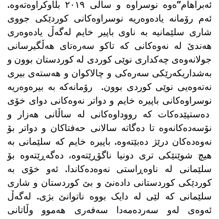
ئەبراهام”ەوە نوسراوە و ساڵی ٢٠١٩ بڵاوکراوەتەوە.
ئەم رۆمانە یادەوەریە نوسراوەکانی کوردێکی جووی
شاری سلێمانیە بە ناوی باپیر خایم لەگەڵ یادەوەری
هەندێ لە نەوەکانی کە تاکو سەرەتای هەڵگیرسانی
جولانەوەی چەکداری نوێی کوردی لە کوردستان بوون و
بەشداریکەرێکی سەرەکی و چالاکوان و هەستەی بیری
نەتەوەیی نوێی کوردی بوون. رۆمانەکە بە بیرەوەریە
نوسراوەکانی باپیرە خایم و دواتر نەوەکانی دوای خۆی
دەستپێدەکات کە رووداوەکانی لە ساڵانی هەزار و
نۆسەدەکانەوە تا دەگاتە سالانی حەفتاکان و دواتر بۆ
نەوەدەکان درێژ دەبێتەوە. باپیرە خایم کە سلێمانی بە
هیچ شوێنێکی تری دونیا ناگۆڕێتەوە، دەگەڕێتەوە بۆ
سلێمانی لە ناوەڕاستی نەوەدەکاندا. ئەو خۆی بە
کوردێکی کوردستانی دادەنێ و بێ کوردستان و شاری
سلێمانی کە لێی لە دایک بووە ناتوانێ بژی. لەگەڵ
ئەوەی لەو سەردەمەدا سەفەری هەموو وڵاتانی