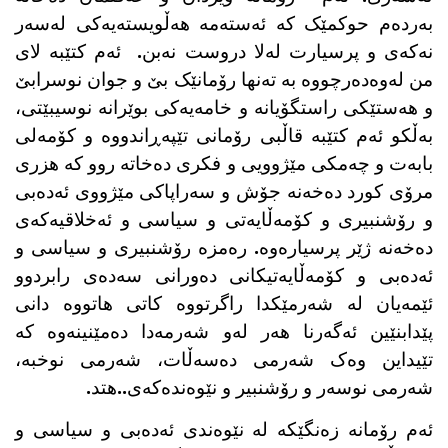
بەردەم حوکمێک کە ئەستەمە هەڵویستەیەکی لەسەر
نەکەی و پرسیارت لەلا دروست نەبن. ئەم کتێبە لای
من لەوەدەرچووە بە تەنها رۆمانێک بێ و جوان نوسرابێ
و هەستێکی راستگۆیانە و خامەیەکی بوێرانە نوسیبێتی،
بەڵکو ئەم کتێبە قاڵبی رۆمانی تێپەڕاندووە و کۆمەلی
بابەت و چەمکی مێژوویی و فکری دەخاتە روو کە هزری
مرۆی کورد دەخەنە جۆش و سەراپاکی مێژووی ئەدەبی
و رۆشنبیری و کۆمەڵایەتی و سیاسی و ئەخلاقیەکەی
دەخەنە ژێر پرسیارەوە. رەمزە رۆشنبیری و سیاسی و
ئەدەبی و کۆمەڵایەتیکانی دەورانی سەدەی رابردوو
ئێمەیان لە شەرمێکدا راگرتووە کاتی هاتووە دانی
پێدابنێین ئەگەرنا هەر لەو شەرمەدا دەمێنینەوە کە
تێیداین وەک شەرمی دەسەڵات، شەرمی نوخبە،
شەرمی نوسەر و رۆشنبیر و نێوەندەکەی..هتد.
ئەم رۆمانە زەنگێکە لە نێوەندی ئەدەبی و سیاسی و