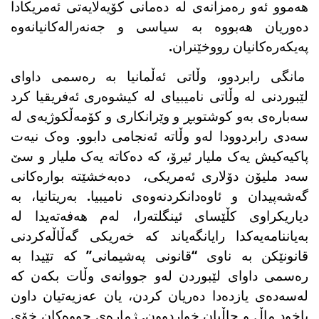
هەموو ئەو رەمزانەی لە دەمانی کۆیەلایەتی ئەمریکادا
دەوریان هەبووە بە سیاسی و جەنەرالەکانیانەوە
پەیکەرەکانیان رووخێنران.
مانگی رابردوو، وڵاتی ئەڵمانیا بە رەسمی داوای
لێبوردنی لە وڵاتی نامیبیای لە کیشوەری ئەفریقیا کرد
سەبارەی بەو کوشتوبڕ و وێرانکاری و کۆمەڵکوژیەی لە
سەدی رابردوودا لەو وڵاتە ئەنجامی دابوو. وەک نیەت
پاکیەکیش یەک ملیار ئیرۆ، کە دەکاتە یەک ملیار و سێ
سەد ملیۆن دۆلاری ئەمریکی، دەبەخشێتە بوارەکانی
گەشەپیدان و ئاوەدانکردنەوەی نامیبیا. بەریتانیا، بە
دیاریکراوی کڵێسای ئینگلتەرا، لەم هەفەتەیدا لە
بەیاننامەیەکدا رایانگەیاند کە خەریکی گەڵاڵەکردنی
قانونێکن بە ناوی “قانونی پەشیمانی” کە تێیدا بە
رەسمی داوای لێبوردن لەو جووانەی وڵات بکەن کە
لەسەدەی یازدەدا دەریان کردن، یان عەزیەتیان داون
یاخود ماڵ و حاڵیان خواردوون. ژمارەی جووەکان خۆی