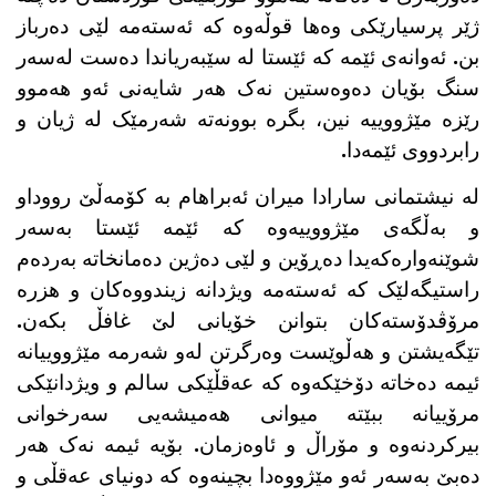
ژێر پرسیارێکی وەها قوڵەوە کە ئەستەمە لێی دەرباز
بن. ئەوانەی ئێمە کە ئێستا لە سێبەریاندا دەست لەسەر
سنگ بۆیان دەوەستین نەک هەر شایەنی ئەو هەموو
رێزە مێژووییە نین، بگرە بوونەتە شەرمێک لە ژیان و
رابردووی ئێمەدا.
لە نیشتمانی سارادا میران ئەبراهام بە کۆمەڵێ رووداو
و بەڵگەی مێژووییەوە کە ئێمە ئێستا بەسەر
شوێنەوارەکەیدا دەڕۆین و لێی دەژین دەمانخاتە بەردەم
راستیگەلێک کە ئەستەمە ویژدانە زیندووەکان و هزرە
مرۆڤدۆستەکان بتوانن خۆیانی لێ غافڵ بکەن.
تێگەیشتن و هەڵوێست وەرگرتن لەو شەرمە مێژووییانە
ئیمە دەخاتە دۆخێکەوە کە عەقڵێکی سالم و ویژدانێکی
مرۆییانە ببێتە میوانی هەمیشەیی سەرخوانی
بیرکردنەوە و مۆراڵ و ئاوەزمان. بۆیە ئیمە نەک هەر
دەبێ بەسەر ئەو مێژووەدا بچینەوە کە دونیای عەقڵی و