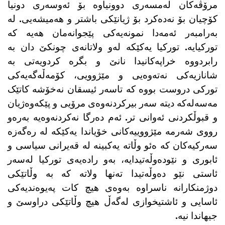
مرۆڤەکان لەمسەری دوونیاوە بۆ ئەوسەری دونیا
کۆچیان بۆ نەدەکرد بۆ ژیانێکی باشتر و هەمیشەیی. لە
بەرامبەر ئەمەدا نمونەیەکی پێجوانەمان هەیە کە
تورکیایە. تورکیا یەکێکە لەو ولاتانەی چونکێ دان بە
رابردووە خراپەکانیدا نانێ و بگرە کردویەتی بە
شانازیەکی نەتەوەیی و مێژوویی، کۆمەڵەگەیەکی
تورکی دروست بووە کە تاسەر ئیسقان نەخۆشە کاتێک
مەسەلەکە دیتە سەر بیرکردنەوەی مرۆیی و پێکەوەژیان
و قبوڵکردنی ئەوانی تر. ئەم دەرگا نەکردنەوەیە بەرەو
رووی شەرمە مێژووییەکانی خۆیاندا یەکێکە لە رەگەزە
سەرکیەکان کە ەئو وڵاتە یەکبینە لە قەیرانی سیاسی و
ئابوری و نێودەوڵەتیدایە، بەو رادەیەی تورکیا لەسەر
ئاستی نێو دەوڵەتیدا تەنها ولاتە کە بە وڵاتێکی
دوژمنکارانە ناسراوە بەوەی هیچ کات پەیوەندیەکی
ئاسایی و ئاشتیخوازی لەگەڵ هیچ وڵاتێکی دراوسێ و
جیهاندا نیە.