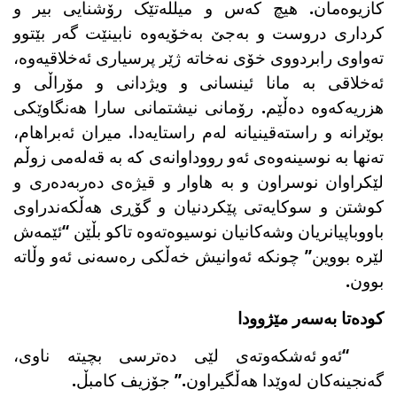
کازیوەمان. هیچ کەس و میللەتێک رۆشنایی بیر و
کرداری دروست و بەجێ بەخۆیەوە نابینێت گەر بێتوو
تەواوی رابردووی خۆی نەخاتە ژێر پرسیاری ئەخلاقیەوە،
ئەخلاقی بە مانا ئینسانی و ویژدانی و مۆراڵی و
هزریەکەوە دەڵێم. رۆمانی نیشتمانی سارا هەنگاوێکی
بوێرانە و راستەقینیانە لەم راستایەدا. میران ئەبراهام،
تەنها بە نوسینەوەی ئەو رووداوانەی کە بە قەلەمی زوڵم
لێکراوان نوسراون و بە هاوار و قیژەی دەربەدەری و
کوشتن و سوکایەتی پێکردنیان و گۆڕی هەڵکەندراوی
باووباپیانریان وشەکانیان نوسیوەتەوە تاکو بڵێن “ئێمەش
لێرە بووین” چونکە ئەوانیش خەڵکی رەسەنی ئەو وڵاتە
بوون.
کودەتا بەسەر مێژوودا
“ئەو ئەشکەوتەی لێی دەترسی بچیتە ناوی،
گەنجینەکان لەوێدا هەڵگیراون.” جۆزیف کامبڵ
.