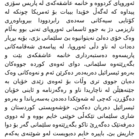
ئەوروپای کردووە و خانمە عاشقەکەی لە پاریس سۆزی
پیداوە کە لەگەڵ خۆیدا بیبات بۆ ئەمریکا چونکە لە
کۆتایی سیەکانی سەدەی رابردوودا بیروباوەڕی
نازیزمی دژ بە جوو ئاسمانی ئەوروپای تەنی بوو بەڵام
وەک خۆی دەلێ نەیتوانیوە بێ سلێمانی بژی، بۆیە بڕیار
دەدات لە ناو دڵی ئەوروپا، لە پیاسەی شەقامەکانی
پاریسەوە دەستبەرداری خانمە عاشقکەی بێت و
بگەڕێتەوە سلێمانی. دوای ئەوەی کوردە جووەکان
بەرەو ئیسرائیل دەربەدەر دەکرێن ئەم و نەوەکانی وەک
دەیان جووی تری وڵات بۆ ئەوەی زێدی خۆیان بە
جێنەهێڵن لە ناچاریدا ناو و رەگەزنامە و ئاینی خۆیان
دەگۆڕن، کەچی لە شەوێکدا دەدەن بەسەریاندا و بەرەو
ئیسرائیل دەریان دەکەن. خۆشەویستی کوردستان و
شاری سلێمانی تێکەڵی خوێنی خایم بووە و لە دووی
دەرفەتێک دەگەڕێ تاکو بگەڕێتەوە سلێمانی گەر بۆ دوا
جاریش بێ. باپیرە خایم دەیویست لەو شوێنەی یەکەم