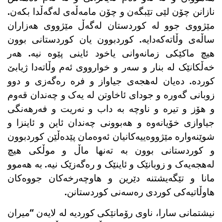
نازانن چۆن لێی تێبگەن و چۆن مامەڵەی لەگەڵدا بکەن.
مێژووی جوو لە کوردستان لەگەڵ مێژووی هەزاران
ساڵەی وڵاتەکەدایە. کوردبوون یان کوردستانی بوون
هیچ ماکێکی زمانەوانی یاخود ئاینی پێوە نیە. هەر
خەڵکانێک لە بنار و سەر و خوارووی ئەم وڵاتەدا ژیابێ
کوردە. دەیان لەهجەی جیاواز و فرە رەگەزی و دوو
زوبانی گەورە و جودای ئاخاوتن لە یەک و چەندان قەوم
و هۆز و تیرە و ناوچە بە داب و نەریت و فەرهەنگی
جیاوازی خۆیانەوە و هەبوونی چەندان ئاین و ئاینزا و
شوێنەوارە مێژووەییەکانیان ئەوەمان پێدەڵێن کوردبوون
و کوردستانی بوون بە تەنها ماڵ و موڵکی هیچ
لەهجەیەک و زوبانێک و ئاینێک و رەگەزێک نیە. بە هەموو
مانا و تێگەیشتنە دێرین و هاوچەرخەکان جووەکان
هاوڵاتیەکی کوردی رەسەنی کوردستانن.
نیشتمانی سارا، ناوی رۆمانێکی کوردیە لە لایەن “میران