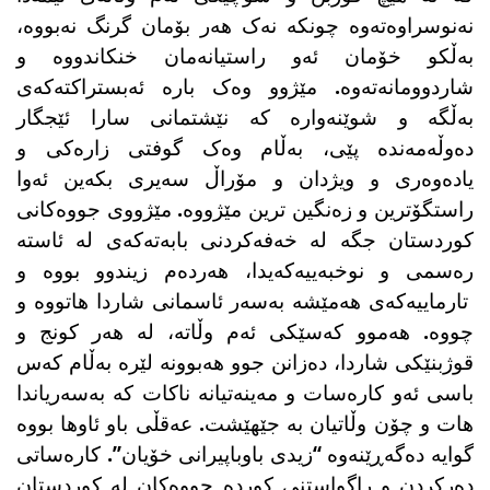
نەنوسراوەتەوە چونکە نەک هەر بۆمان گرنگ نەبووە،
بەڵکو خۆمان ئەو راستیانەمان خنکاندووە و
شاردوومانەتەوە. مێژوو وەک بارە ئەبستراکتەکەی
بەڵگە و شوێنەوارە کە نێشتمانی سارا ئێجگار
دەوڵەمەندە پێی، بەڵام وەک گوفتی زارەکی و
یادەوەری و ویژدان و مۆراڵ سەیری بکەین ئەوا
راستگۆترین و زەنگین ترین مێژووە. مێژووی جووەکانی
کوردستان جگە لە خەفەکردنی بابەتەکەی لە ئاستە
رەسمی و نوخبەییەکەیدا، هەردەم زیندوو بووە و
تارماییەکەی هەمێشە بەسەر ئاسمانی شاردا هاتووە و
چووە. هەموو کەسێکی ئەم وڵاتە، لە هەر کونج و
قوژبنێکی شاردا، دەزانن جوو هەبوونە لێرە بەڵام کەس
باسی ئەو کارەسات و مەینەتیانە ناکات کە بەسەریاندا
هات و چۆن وڵاتیان بە جێهێشت. عەقڵی باو ئاوها بووە
گوایە دەگەڕێنەوە “زیدی باوباپیرانی خۆیان”. کارەساتی
دەرکردن و راگواستنی کوردە جووەکان لە کوردستان