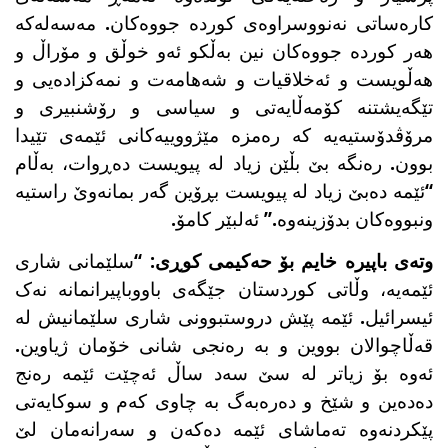
کارەساتی نەنووسراوەی کوردە جووەکان. مەسەلەکە
هەر کوردە جووەکان نین بەڵکو ئەو خوڵق و مۆراڵ و
هەڵویست و ئەخلاقیات و شەهامەت و نمەکزادەیی و
تێگەیشتنە کۆمەڵایەتی و سیاسی و رۆشنبیری و
مرۆڤدۆستیەیە کە رەمزە مێژووییەکانی ئێمەی تێیدا
بوون. رەنگە بێ بڵێن زیاد لە پیویست دەڕوات، بەڵام
“ئێمە دەبێ زیاد لە پیویست بڕۆین گەر بمانەوێ راستیە
ونبووەکان بدۆزینەوە.” ئەلبێر کامۆ.
وتەی باپیرە خایم بۆ حەکیمی کوڕی:
“سلێمانی شاری
ئێمەیە، وڵاتی کوردستان جێگەی باووباپیرانمانە نەک
ئیسرائیل. ئێمە پێش دروستبوونی شاری سلێمانیش لە
قەڵاچوالان بووین و بە رەنجی شانی خۆمان ژیاوین.
ئەوە بۆ زیاتر لە سێ سەد ساڵ ئەچێت ئێمە رەنج
دەدەین و شێخ و دەرەبەگ بە چاوی کەم و سوکایەتی
پێکردنەوە تەماشای ئێمە دەکەن و سەرانەمان لێ