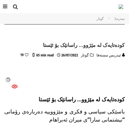
سه‌ره‌تا
گوتار
کودەتایەک لە مێژوو… راسانێک بۆ ئێستا
19
ئیدریس مسته‌فا
گوتار
26/07/2022
65 min read
کودەتایەک لە مێژوو… راسانێک بۆ ئێستا
باسێکی سیاسی و فکری و مێژووییە دەربارەی رۆمانی
“نیشتمانی سارا”ی میران ئەبراهام