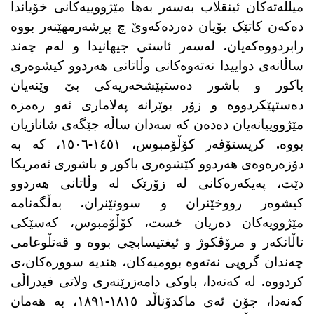
میللەتەکان ئینقلاب بەسەر بەها مێژووییەکانی خۆیاندا
دەکەن کاتێک بۆیان دەردەکەوێ چ پڕشەرمهێنەر بووە
رابردووەکەیان. لەسەر ئاستی جیهانیدا و لەم چەند
ساڵانەی دواییدا نەتەوەکانی وڵاتانی هەردوو کیشوەری
باکور و باشور دەستپێشخەریەکی بێ وێنەیان
دەستپێکردووە و زۆر بوێرانە پەلاماری ئەو رەمزە
مێژووییانەیان دەدەن کە سەدان ساڵە جێگەی شانازیان
بووە. کریستۆفەر کۆڵۆمبوس، ١٤٥١-١٥٠٦، کە بە
دۆزەرەوەی هەردوو کێشوەری باکور و باشوری ئەمریکا
دێت، پەیکەرەکانی لە زۆرێک لە وڵاتانی هەردوو
کیشوەر رووخێنران و سووتێنران. بەڵگەنامە
مێژوویەکان دەریان خست، کۆڵۆمبوس، کەسێکی
تاڵانکەر و مرۆڤکوژ و ئیغتیسابچی بووە و قەتڵوعامی
چەندان گروپی نەتەوە بوومیەکان، هندیە سوورەکان،ی
کردووە. لە کەنەدا، باوکی دامەزرێنەری ولاتی فیدراڵی
کەنەدا، جۆن ئەی ماکدۆناڵد ١٨١٥-١٨٩١، بە هەمان