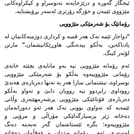
ئیجگار گەورە و درێژخایەنە نەنوسراو و کپکراوەکانی
مێژووی ئێمەن و خۆزگە زۆرتری لەسەر بڕۆیشتایە.
رۆمانێک بۆ شەرمێکی مێژوویی
“دواجار ئێمە نەک هەر قسە و کرداری دوژمنەکانمان لە
یادناکەین، بەڵکو بیدەنگی هاوڕێکانیشمان.” مارتن
لۆثەر کینگ.
ئەم رۆمانە مێژوویی نیە بەو مانایەی بچێتە خانەی
رۆمانی مێژووییەوە بەڵکو بۆ شەرمێکی مێژوویی
نوسراوە. نیشتمانی سارا هەر بە تەنها دەربارەی هەندێ
رووداوی رابردوو نیە روویان دابێ و تەواو بەڵکو
دەربارەی قۆناغێکی مێژوویی پرشەرمهێنەری وڵاتی
ئێمەیە کە تەواوی بوونی نەک هەر ئەو دەورانەمان
دەخاتە ژێر پرسیارگەلێکی مۆراڵی و مرۆیی و
مێژووییەوە؛ بگرە ئێستاشمان گەر نەیەینە دەنگ
لەسەری. ئەم رۆمانە ویژدان و عەقڵمان دەخاتە