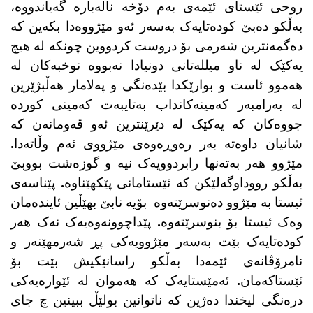
روحی ئێستای ئێمەی بەم دۆخە نالەبارە گەیاندووە،
بەڵکو دەبێ کودەتایەک بەسەر ئەو مێژووەدا بکەین کە
دەگمەنترین شەرمی بۆ دروست کردووین چونکە لە هیچ
یەکێک لە ناو میللەتانی دونیادا نەبووە نوخبەکان لە
هەموو ئاست و بوارێکدا بێدەنگی و پەلامار هەڵبژێرین
لە بەرامبەر کەمینەکانداب بەتایبەت کەمینی کوردە
جووەکان کە یەکێک لە دێرێنترین ئەو قەومانەن کە
شانیان داوەتە بەر رەوڕەوەی مێژووی ئەم وڵاتەدا.
مێژوو هەر بەتەنها رابردوویەک نیە و گوزەشت بووبێ
بەڵکو رووداوگەلێکن کە ئێستامانی پێکهێناوە. پێناسەی
ئیستا بە مێژوو دەنوسرێتەوە بۆیە نابێ بهێڵین ئایندەمان
وەک ئیستا بۆ بنوسرێتەوە. پێداچوونەوەیەک نەک هەر
کودەتایەک بێت بەسەر مێژوویەکی پڕ شەرمهێنەر و
نامرۆڤانەی ئێمەدا بەڵکو راسانێکیش بێت بۆ
ئێستاکەمان. ئەمێستایەک کە هەموان لە ئێوارەیەکی
درەنگی لیخندا دەژین کە ناتوانین بولێڵ ببینین چ جای