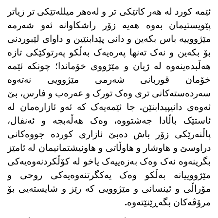
ئێمە کورد لە هەر کاتێکی تر و لەەهر میللەتێکی تر زیاتر
پێویستیمان بەوە هەیە زۆر راشکاوانە ئەو شەرمە
مێژووییە باس بکەین و دانی پێدابنێین و داوای لێبوردنی
بۆ بکەین و نەک تەنها پەرەیەک بەڵکو پەرتوکێکی تازە
هەڵبدەینەوە لە ژیان و مێژووی خۆماندا؛ چونکە ئێمە
خۆمان قوربانی شەرمی مێژوویی نەتەوە
سەردەستەکانی تری وەک تورک و عەرەب و فارس، بێ
ئەوەی دانیپیدابنێن. جا ئێمەیەک کە ئەو ئازارەمان لە
ئاستێک باڵادا جەشتووە، وەک هەڵەبجە و ئەنفال،
پاڵنەرێکی زۆر باش دەبێ ئازاری کوردە جووەکانی
دراوسێ و هاوشار و هاوڵاتی و هاونیشتمانیمان لە ئامێز
بگرینەوە نەک وەک بەزەییەک یاخو لە کۆڵکردنەوەیەکی
مێژووییانە بەڵکو وەک یەکگرتنەوەیەکی روحی و
مۆراڵی و ئینسانی و مێژوویی کە رێز و شایستەیی بۆ
مرۆڤەکان بگەڕێنێتەوە.