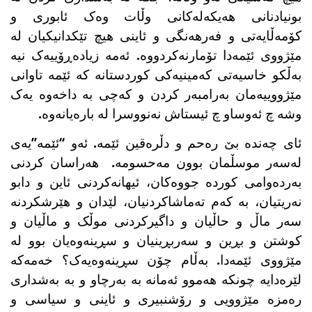
بونیادنانی هەیکەلەکانی وڵات وەک ئابوری و
کۆمەڵایەتی و فەرهەنگی و ئاینی هیچ تێکدانیكیان لە
مێژووی ئێمەدا تۆمارنەکردووە. ئەمە زیادەڕۆییەک نیە
بەڵکو خاسیەتی کەمینیەکی کوردستانە کە ئێمە تاوانی
مێژووییەمان بەرامبەر کردن و کەچی بە داخەوە یەک
وشە چ ئەوساو چ ئیستاش نەنووسرا لە بارەیانەوە.
ئای چەندە بێ رەحم و دڵرەقین ئێمە. ئەو “ئێمە”یەی
لەسەر موسڵمان بوون مەحسومە. هەراسان کردنی
بەردەوامی کوردە جووەکان، ئیهانەکردنی ئاین و دابو
نەریتیان، بە کەم تەماشاکردنیان، لێدان و هێرشکردنە
سەر ماڵ و حاڵیان و داگیرکردنی موڵک و ماڵیان و
کوشتن و بڕین و سەربڕینیان و سڕینەوەیان بوو لە
مێژووی ئێمەدا. بەڵام چۆن سڕینەوەیەک؟ خەمەکە
لێرەدایە چونکە هەموو ئەمانە بە بەرچاو و بە بەشداری
رەمزە مێژوویی و رۆشنبیری و ئاینی و سیاسی و