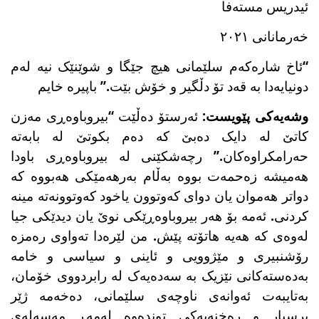
ئیدریس مستەفا
خەرمانانی ٢٠٢١
“ئاخ شارەکەم سلێمانی هیچ جێگا و شوێنێک نیە لەم
دونیایەدا بە قەد تۆ دڵگیر و خۆش بێت.” باپیرە خایم
وشەیەکی پێویست
: ئەرستۆ دەڵێت “بیروباوەڕی مەزن
کاتێ لە دایک دەبێ کە دەم بکوتێ لە بابەتە
حەرامکراوەکان.” رچەشکێنی لە بیروباوەڕی باودا
هەمیشە زەحمەت بووە بەڵام بەرهەمێکی هەبووە کە
دواتر هەموان یان دوای کەوتوون یاخود کەوتوونەتە مینە
کردنی. ئەمە بۆ هەر بیروباوەڕێکی نوێ یان دیدێکی جیا
لەوەی کە هەیە هاتۆتە پێش. من لێرەدا تەواوی رەمزە
رۆشنبیری و مێژوویی و ئاینی و سیاسی و خامە
بەدەستەکانی نێزیک بە سەدەیەک لە رابردووی خۆمان،
بەتایبەت ئەوانەی ناوچەی سلێمانی، دەخەمە ژێر
پرسیار و رەخنەیەکی توندەوە لەمەڕ مەسەلەی