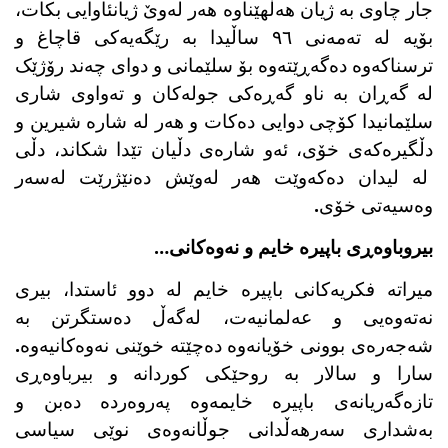
جار چاوی بە ژیان هەڵهێناوە هەر لەوێ ژیانئاوایی بکات،
بۆیە لە تەمەنی ٩٦ ساڵیدا بە رێگەیەکی قاچاغ و
ترسناکەوە دەگەڕێتەوە بۆ سلێمانی و دوای چەند رۆژێک
لە گەڕان بە ناو گەڕەکی جولەکان و تەواوی شاری
سلێمانیدا کۆچی دوایی دەکات و هەر لە شارە شیرین و
دڵگیرەکەی خۆی، ئەو شارەی دڵیان تێدا شکاند، دڵی
لە لیدان دەکەوێت هەر لەوێش دەنێژرێت لەسەر
وەسیەتی خۆی.
بیروباوەڕی باپیرە خایم و نەوەکانی…
میراتە فکریەکانی باپیرە خایم لە دوو ئاستدا، بیری
نەتەوەیی و عەلمانیەت، لەگەڵ دەستگرتن بە
شەجەرەی بوونی خۆیانەوە دەچێتە خوێنی نەوەکانیەوە.
سارا و سالار بە روحێکی کوردانە و بیرباوەڕی
تازەگەریانەی باپیرە خایمەوە پەروەردە دەبن و
بەشداری سەرهەڵدانی جوڵانەوەی نوێی سیاسی