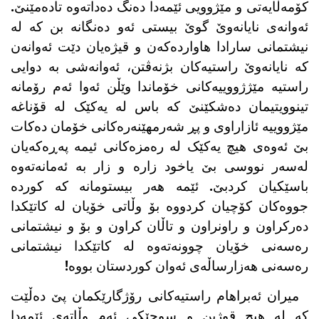
کۆمەڵایەتی و مێژوویی ئێمەدا دەنگ دەداتەوە تادەمێنێ.
ئەوانەی نایانەوێ گوێ بیستی ئەو دەنگانە بن کە لە
نیشتمانی سارادا هاواردەکەن و قیژەیان دێت ئەوانەن
کە نایانەوێ راستیەکان بژنەڤتن، ئەوانەشی بە دوایی
راستیە مێژژووییەکانی خۆماندا وێڵن ئەوا ئەم رۆمانە
تینوویتیمان دەشکێنێ کە باس لە یەکێک لە قۆناغە
مێژووییە ئازاراوی و پڕ شەرمهێنەرەکانی خۆمان دەکات
بێ ئەوەی هیچ یەکێک لە رەمزەکانی ئیمە پەڕەکەیان
لەسەر نووسی بێ یاخود زارە و زار بە ئەمانەتەوە
باسێکیان کردبێ. ئێمە هەر بیستومانە کە کوردە
جووەکان کۆچیان کردووە بۆ وڵاتی خۆیان لە کاتێکدا
دەرکراون و راونراون و تاڵان کراون و بۆ و نیشتمانی
رەسەنی خۆیان چوونەتەوە لە کاتێکدا نیشتمانی
رەسەنی هەزارساڵەی ئەوان کوردستان بووە!
میران ئەبراهام راستیەکانی رۆژگارێکمان پێ دەڵێت
کە لە هیچ قوژبن و سوچێکی ئەم وڵاتەی ئێمەدا