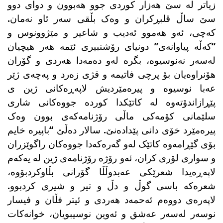
زیاتر لە سێ هەزار کوردی جوو هەبوون و دوای دوو
سێ ساڵ قلبڕکران و وەک بڵقی سەر ئاو نەمان.
کەچی، ئەو هەموو ئەدیب و شاعیر و مێژوونوس و
“کەڵە پیاوانەی” دونیای رۆشنبیری ئێمە هەر هیچیان
لەسەر نەنوسیوە، بگرە لەو دەمەدا هەردی و گۆران
هۆنراوەیان بۆ پرچی فاتیمە و قژی زەرد و پەچەی ژێر
عەبا نوسیوە و پیرەمێردیش لاپەڕەکانی ژین ی
پێڕازاندۆتەوە لە کاتێکدا کوردە جووەکانی شاری
سلێمانی کۆمەکی ماڵی رۆژنامەکەی بوون وەک
پیرەمێرد خۆی دانی پێدادەنێ. سالار دەڵێ “باپیرە خایم
بۆی گێڕامەوە کاتێک لەو گەرەکەدا جووەکان راگوێزران
و سواری لۆری کران، ئەو رۆژە رۆژنامەی ژین لە یەکەم
لاپەڕەیدا شعرێکی عەبدوڵڵا گۆرانی بڵاوکردبۆوە،
شعرەکە باسی گوڵ و دڵ و تیر و شیری کردبوو.
لاپەرەی دووەم ئەحمەد هەردی و ئیتر فڵان و فیسار
نوسەر لەسەر عەشق و ئەوین نوسیبویان، خوانەکات