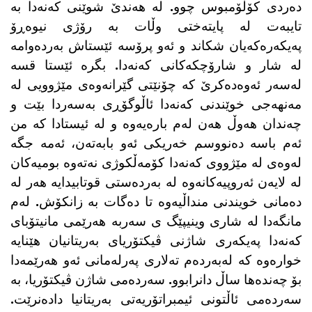
دەردی کۆڵۆمبوس چوو. لە هەندێ شوێنی کەنەدا بە
تایبەت لە پایتەختی وڵات بە رۆژی نیوەڕۆ
پەیکەرەکەیان شکاند و ئەو پرۆسە ئێستاش بەردەوامە
لە شار و شارۆچکەکانی کەنەدا. بگرە ئێستا قسە
لەسەر ئەوەدەکرێ کە چۆنێتی گێرانەوەی مێژوویی لە
مەنهەجی خوێندنی کەنەدا ئاڵوگۆڕی بەسەردا بێت و
چەندان هەوڵ هەن لەم بارەیەوە و لە ئیستادا کە من
ئەم باسە دەنووسم خەریکی ئەو بابەتەن، ئەمە جگە
لەوەی لە مێژووی کەنەدا کۆمەڵکوژی نەتەوە بومیەکان
لە لایەن ئەروپیەکانەوە لە بەردەستی قوتابیدایە هەر لە
دەمانی خویندنی منداڵیەوە تا دەگات بە زانکۆش. لەم
مانگەدا لە شاری وینیپێگ ی سەربە هەرێمی مانیتۆبای
کەنەدا پەیکەری شاژنی ڤیکتۆریای بەریتانیان هێنایە
خوارەوە کە لەبەردەم تەلاری پەرلەمانی ئەو هەرێمەدا
بۆ چەندەها ساڵ دانرابوو. سەردەمی شاژن ڤیکتۆریا، بە
سەردەمی ئاڵتونی ئیمبراتۆریەتی بەریتانیا دادەنرێت.