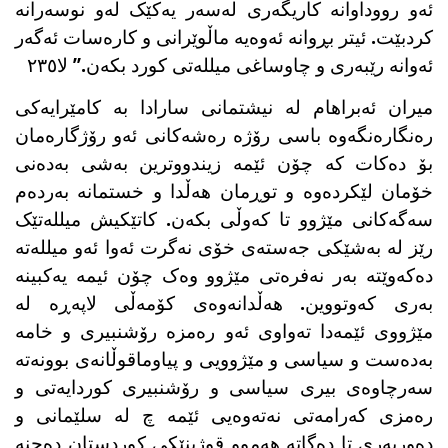
ئەو رووداوانە کاریگەری لەسەر یەکێک لەو نوسەرانە
کردبێت. ئیتر بڕوانە ئەوەیە ماڵوێرانی و کارەسات ئەگەر
ئەوانە رێبەری و چاوساغی میللەتی کورد بکەن.” لا٢٣٥
میران ئەبراهام لە نیشتمانی سارادا بە کامێرایەکی
رەنگارەنگەوە باسی رۆژە رەشەکانی ئەو رۆژگارەمان
بۆ دەکات کە چۆن ئێمە زیندووترین بەشی بەدەنی
خۆمان لێکردەوە و توڕمان هەڵدا و خستمانە بەردەم
سەگەکانی مێژوو تا کەوڵی بکەن. کاتێکیش میللەتێک
رێز لە بەشێکی جەستەی خۆی نەگرت ئەوا ئەو میللەتە
دەکەوێتە بەر نەفرەتی مێژوو وەک چۆن ئیمە یەکبینە
بەری کەوتووین. هەڵدانەوەی کۆمەڵی لاپەڕە لە
مێژووی ئێمەدا تەواوی ئەو رەمزە رۆشنبیری و خامە
بەدەست و سیاسی و مێژوویی و پیاوماقوڵانەی بوونەتە
سەرچاوەی بیری سیاسی و رۆشنبیری کوردایەتی و
رەمزی کەرامەتی نەتەوەیی ئێمە چ لە سلێمانی و
دەوربەری تا دەگاتە هەموو قوژبنێکی کوردستان دەچنە