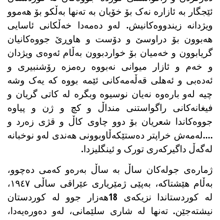
ئێجگار بە ئازارە نەک بۆ خۆیان بە تەنها بەڵکو بۆ هەموو
ویژدانە زیندووەکانیش. لەو دەمەدا خەڵکانی ئاسایی
هەبوون بۆ دراوسێ و دۆست و هاوڕێ جووەکانیان
گریابوون و خەمیان بۆ خواردبوون بەڵام ئەوەی ویژدان
و خەم و ئازار میوانی نەبووە رەمزە رۆشنبیری و
ئەدەبی و ئەهلی قەڵەمەکانی ئێمە بووە کە یەک وشە
چیە لەو بارەوە نەیان نوسیوە وبگرە لە کاتی گریان و
فیغانەکانی راگواستنی منداڵ و کچ و ژن و پیاوە
جووەکاندا شعریان بۆ دوو چاوی کاڵ و قژی زەرد و
….لەمەش خراپتر دەستێکەڵاوبوونی هەندی لەو نوخبانە
لەگەڵ داگیرکەری تورک و ئینگلیزدا.
ژمارەی جولەکان ساڵ بە ساڵ بەرەو کەمی دەچوو،
بەڵام هێشتاکە، بەپێی ژمێریاری عێراقی ساڵی ١٩٤٧،
لە كوردستاندا نزیكەی 18هەزار جوو لە کوردستان
نیشتەجێن. تەنها لە شاری سلێمانی، لەو دەورەیەدا،