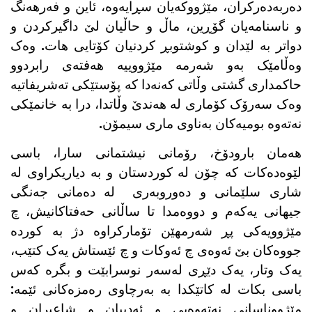
دەربەدەرکران، مێژووکەیان سڕایەوە، ئاین و فەرهەنگ
و ناسنامەیان گۆڕین، ماڵ و حاڵیان لێ داگیرکردن و
دواتر بە لێدان و کوشتوبڕ کردنیان کۆتایی هات. وەک
وەڵامێک بەو شەرمە مێژووییە هەفتەی رابردوو
حاکمداری گشتی وڵاتی کەنەدا کە پۆستێکی تەشریفاتیە
وەک سەرۆک کۆماری لە هەندێ وڵاتدا، درا بە خانمێکی
نەتەوە بومیەکان بەناوی ماری سیمۆن.
هەمان بارودۆخ، رۆمانی نیشتمانی سارا، باسی
لێوەدەکات کە چۆن لە کوردستان و بە دیاریکراوی لە
شاری سلێمانی و دەوروبەری لە دەمانی جەنگی
جیهانی یەکەم و دووەمدا تا ساڵانی حەفتاکانیش، چ
مێژوویەکی پڕ شەرمهێن تۆمارکراوە دژ بە کوردە
جووەکان بێ ئەوەی چ ئەوکات و چ ئێستاش یەک کتێب،
یەک وتار، یەک دێڕی لەسەر نوسرابێت و بگرە کەس
باسی بکات لە کاتێکدا بە بەرچاوی رەمزەکانی ئێمە:
مێژووناسانی نەتەوەیی و ئەدیبان و شاعیران و