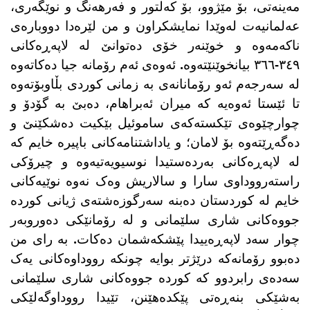
مەینەتی، بۆ مێژوو، بۆ کەلتور و فەرهەنگ و نوێگەری،
عەلمانیەت لەوێدا نمایشکراون و من لێرەدا دووبارەی
ناکەمەوە و خوێنەر خۆی دەتوانێ لە لاپەڕەکانی
٣٤٩-٣٦٦ بیانخوێنێتەوە. ئەوەی ئەم رۆمانە جیا دەکاتەوە
لە سەرجەم ئەو رۆمانانەی بە زمانی کوردی بڵاوبۆتەوە
تا ئێستا ئەوەیە کە میران ئەبراهام، دەبێ بە گۆدۆ و
چوارچێوەی تێکستەکەی ساموئیل بێکیت دەشکێنێ و
دەگەڕێتەوە بۆ لامان؛ و یاداشتنامەکانی باپیرە خایم کە
لە لاپەڕەکانی بەردەستیدا نوسیویەتیەوە و چیرۆکی
راستەرووداوی سارا و سالاریش وەک نەوە نوێیەکانی
خایم لە کوردستان دەبنە سەرگوزەشتەی ژیانی کوردە
جووەکانی شاری سلێمانی و لە رۆمانێکی دەوروبەر
چوار سەد لاپەڕەییدا پێشکەشمان دەکات. بە رای من
دەبوو رۆمانەکە درێژتر بوایە چونکە رووداوەکانی یەک
سەدەی رابردوو کە کوردە جووەکانی شاری سلێمانی
بەشێکی بنەڕەتی پێکدەهێنن، تێیدا رووداوگەلێکی