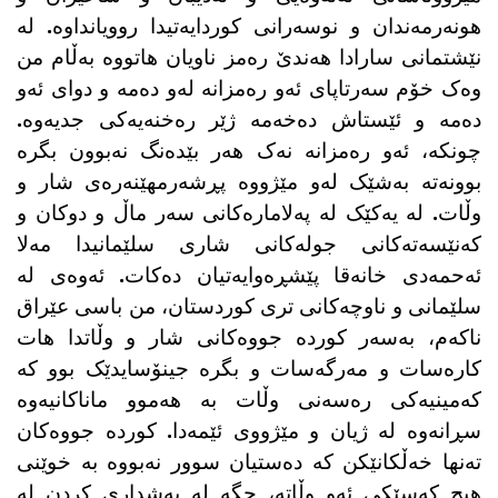
هونەرمەندان و نوسەرانی کوردایەتیدا روویانداوە. لە
نێشتمانی سارادا هەندێ رەمز ناویان هاتووە بەڵام من
وەک خۆم سەرتاپای ئەو رەمزانە لەو دەمە و دوای ئەو
دەمە و ئێستاش دەخەمە ژێر رەخنەیەکی جدیەوە.
چونکە، ئەو رەمزانە نەک هەر بێدەنگ نەبوون بگرە
بوونەتە بەشێک لەو مێژووە پڕشەرمهێنەرەی شار و
وڵات. لە یەکێک لە پەلامارەکانی سەر ماڵ و دوکان و
کەنێسەتەکانی جولەکانی شاری سلێمانیدا مەلا
ئەحمەدی خانەقا پێشڕەوایەتیان دەکات. ئەوەی لە
سلێمانی و ناوچەکانی تری کوردستان، من باسی عێراق
ناکەم، بەسەر کوردە جووەکانی شار و وڵاتدا هات
کارەسات و مەرگەسات و بگرە جینۆسایدێک بوو کە
کەمینیەکی رەسەنی وڵات بە هەموو ماناکانیەوە
سڕانەوە لە ژیان و مێژووی ئێمەدا. کوردە جووەکان
تەنها خەڵکانێکن کە دەستیان سوور نەبووە بە خوێنی
هیچ کەسێکی ئەو وڵاتە، جگە لە بەشداری کردن لە