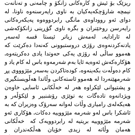
ریزێک بۆ ئیش و کارەکانی زانکۆ و چامەنی و تەنانەت
نیمچە شارۆچکەیەکیان بە ناوی رایەرسنەوە ناونا. لە
دوای ئەو رووداوەی مانگی رابردووەوە پەیکەرەکانی
رایەرسن روخێنران و بگرە ناوی گۆڕینی زانکۆکەشی
لە ئارادایە. لەمەش زیاتر ئیستا قسە لەسەر
یادنەکردنەوەی رۆژی دروستبوونی کەنەدا دەکرێت کە
هەموو ساڵی لە رۆژی یەکی حەوتدا یادی دەکریتەوە.
هۆکارەکەش ئەوەیە ئایا بەم شەرمەوە باس لە کام یاد و
کام دەوڵەت بکەینەوە، کودەتاکردن بەسەر مێژوووی پڕ
شەرمهێنەردا لە هەموو ئاستەکانی وڵاتدا هەڵویستگیری
و پشتیوانی لێکراوە هەر لە خەڵکانی ئاسایی خاوەن
ویژدانەوە تادەگات بە توێژی رۆشنبیر و لێکۆڵەر و
هەیکەلەی رامیاری وڵات لەوانە سەرۆک وەزیران کە بە
ئاشکرا باس لەو شەرمە مێژووییە دەکات. هۆکاری ئەو
شەرمە مێژووییە بریتیە لە رابردوویەک کە خەڵکانی
هەمان وڵاتە لە زیدی خۆیان هەڵکەندران و