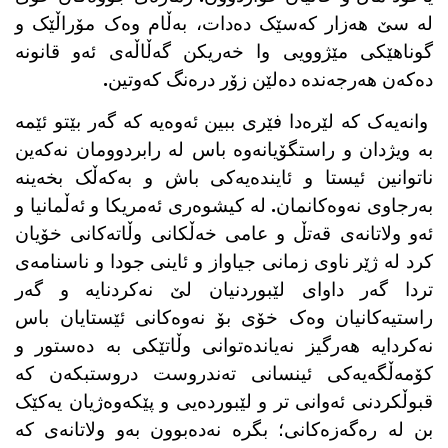
لە سێ هەزار کەسێک دەدات، بەڵام وەک مۆراڵێک و
گوناهێکی مێژوویی وا خەریکن گەڵاڵەی ئەو قانونە
دەکەن هەرجەندە دەلێن زۆر درەنگ کەوتین.
وانەیەک کە لێرەدا فێری ببین ئەوەیە کە گەر بێتو ئێمە
بە ویژدان و راستگۆیانەوە باس لە رابردوومان نەکەین
ناتوانین ئیستا و ئایندەیەکی باش و بەکەڵک بخەینە
بەرجاوی نەوەکانمان. لە کیشوەری ئەمریکا و ئەڵمانیا و
ئەو ولاتانەی قەتڵ و عامی خەڵکانی وڵاتەکانی خۆیان
کرد لە ژێر ناوی زمانی جیاواز و ئاینی جودا و ناسنامەی
تردا گەر داوای لێبوردنیان لێ نەکردنایە و گەر
راستیەکانیان وەک خۆی بۆ نەوەکانی ئێستایان باس
نەکردایە هەرگیز نەیاندەتوانی وڵاتێکی بە دەستور و
کۆمەڵگەیەکی ئینسانی تەندروست دروستبکەن کە
قبوڵکردنی ئەوانی تر و لێبوردەیی و پێکەوەژیان یەکێک
بن لە رەگەزەکانی؛ بگرە نەدەبوون بەو ولاتانەی کە