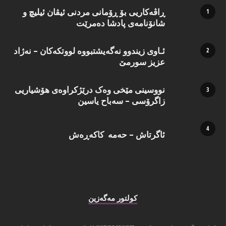
ڕاڤەکاریی بۆ ڕۆمانی مردنی ئیڤان ئیلیچ و
شانۆنامەی پادشا دەمرێت
ئـاوی زیندوو نه‌گه‌یشتبووه‌ لووتكه‌كان – نه‌ژاد
عزیز سورمێ
نووسینی مێخی وەک درێژکراوەی هۆشیاریی
زاگرۆسی – سەباح یاسین
ئاگرتاش – حەمە کاکەڕەش
كولتور مه‌گه‌زین