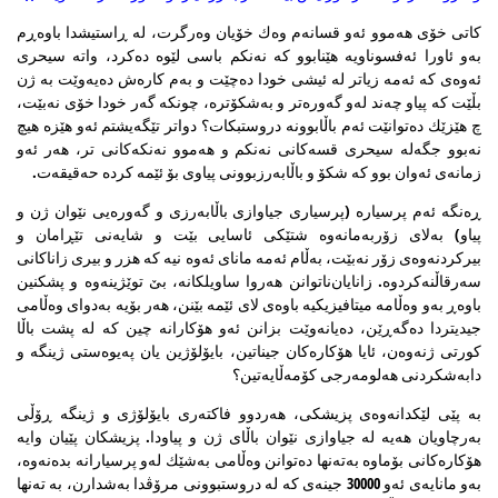
كاتی خۆی هه‌موو ئه‌و قسانه‌م وه‌ك خۆیان وه‌رگرت، له‌ ڕاستیشدا باوه‌ڕم
به‌و ئاورا ئه‌فسوناویه‌‌ هێنابوو كه‌ نه‌نكم باسی لێوه‌ ده‌كرد، واته‌ سیحری
ئه‌وه‌ی كه‌‌ ئه‌مه‌ زیاتر له‌ ئیشی خودا ده‌چێت و به‌م كاره‌ش‌ ده‌یه‌وێت به‌ ژن
بڵێت كه‌ پیاو چه‌ند له‌و گه‌وره‌تر و به‌شكۆتره‌، چونكه‌ گه‌ر خودا خۆی نه‌بێت،
چ هێزێك ده‌توانێت ئه‌م باڵابوونه‌ دروستبكات؟ دواتر تێگه‌یشتم ئه‌و هێزه هیچ
نه‌بوو‌ جگه‌له‌ سیحری قسه‌كانی نه‌نكم و هه‌موو نه‌نكه‌كانی تر، هه‌ر ئه‌و
زمانه‌ی ئه‌وان بوو كه‌ شكۆ و باڵابه‌رزبوونی پیاوی بۆ ئێمە كرده‌ حه‌قیقه‌ت.
ڕه‌نگه‌ ئه‌م پرسیاره‌ (پرسیاری جیاوازی باڵابه‌رزی و گه‌وره‌یی نێوان ژن و
پیاو) به‌لای زۆربه‌مانه‌وه‌ شتێكی ئاسایی بێت و شایه‌نی تێڕامان و
بیركردنه‌وه‌ی زۆر نه‌بێت، به‌ڵام ئه‌مه‌ مانای ئه‌وه‌‌ نیه‌ كه‌ هزر و بیری زاناكانی
سه‌رقاڵنه‌كردوه. زانایان‌ناتوانن هه‌روا ساویلكانه‌، بێ‌ توێژینه‌وه‌ و پشكنین
باوه‌ڕ به‌و وه‌ڵامه‌ میتافیزیكیه‌ باوه‌‌ی لای ئێمه‌ بێنن، هه‌ر بۆیه‌ به‌دوای وه‌ڵامی
جیدیتردا ده‌گه‌ڕێن، ده‌یانه‌وێت بزانن ئه‌و هۆكارانه‌ چین كه‌ له‌ پشت باڵا
كورتی ژنه‌وه‌ن‌، ئایا هۆكاره‌كان جیناتین، بایۆلۆژین یان په‌یوه‌ستی ژینگه‌ و
دابه‌شكردنی هه‌لومه‌رجی كۆمه‌ڵایه‌تین؟
به‌ پێی لێكدانه‌وه‌ی پزیشكی، هه‌ردوو فاكته‌ری بایۆ‌لۆژی و ژینگه‌ ڕۆڵی
به‌رچاویان هه‌یه‌ له‌ جیاوازی‌ نێوان باڵای ژن و پیاودا. پزیشكان پێیان وایه‌
هۆكاره‌كانی بۆماوه‌ به‌ته‌نها ده‌توانن وه‌ڵامی به‌شێك له‌و پرسیارانه‌‌ بده‌نه‌وه‌،
به‌و مانایه‌ی ئه‌و 30000 جینه‌ی كه‌‌ له‌ دروستبوونی مرۆڤدا به‌شدارن، به‌ ته‌نها