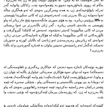
به‌ڵام له‌ رووی بایه‌لۆژیه‌وه‌ ده‌بوو به‌ پێچه‌وانه‌وه‌ بێت. زاناكان پێانوایه‌ گه‌ر
ئه‌ركه‌ بایۆلۆجیه‌كه‌ی ژن به‌ هه‌ند وه‌ه‌رگرین به‌وه‌ی كه‌ ئه‌و هه‌ڵگری مناڵه‌
ئه‌وا ده‌بوایه‌ ژن باڵا به‌رزتر بێت، له‌به‌رئه‌وه‌ی ژن له‌ كاتی سكپڕیدا پێویستی
به‌ %30 پرۆتینی زیاتره‌ ، وه‌ به‌ هۆی سوڕی مانگه‌نه‌یه‌وه‌ پێنج جار زیاتر له‌ پیاو
پێویستی به‌ مادده‌ی ئاسنی زیاتره . گه‌ر ژنان باڵابه‌رزتر بن ئه‌وا ڕیسكی
مردن له‌ كاتی مناڵبووندا كه‌متر ده‌بێته‌وه‌، ئه‌مه‌ش له‌ كاتێكدا گیروگرفت و
ئاڵۆزیه‌كانی له‌ كاتی مناڵبووندا یه‌كێكه‌ له‌ هۆكاره‌ ئاساییه‌كانی مردنی ژنان،
ئه‌وانه‌ی كه‌ زیاتریش زه‌ره‌رمه‌ندن ئه‌و ژنانه‌ن كه‌ باڵایان كورته‌ و حه‌وزیان
ته‌سكه‌. له‌گه‌ڵ ئه‌م ڕاستیه‌ش ده‌بینین پیاوان به‌ قه‌باره‌ گه‌وره‌ترن و له‌ باڵادا
به‌رزترن !
تیۆریه‌ نوێیه‌كان ئاماژه‌ به‌وه‌ ده‌ده‌ن كه‌ جیاكاری ڕه‌گه‌زی و ناهاوسه‌نگی له‌
ده‌سه‌ڵاتدا نه‌وه‌ له‌ دوای نه‌وه‌ هۆكاری سه‌ره‌كی جیاوازی باڵایه‌ له‌ نێوان ژن
و پیاودا. ئه‌نترۆپۆلۆژیست (پاولا تابێت) ده‌ڵێت: پێم وانیه‌ كۆمه‌لگه‌یه‌ك هه‌بێت
له‌ دونیادا به‌ بێ بوونی باڵاده‌ستی و ده‌سه‌ڵاتی پیاو ، شتێكی سه‌یره‌ كه‌ ئێمه‌
پێشتر دركمان به‌م ڕاستیه‌ نه‌كردوه‌. ئێمه‌ ئه‌وه‌نده‌ ڕاهاتووین به‌وه‌ی كه‌ پیاو
باڵا به‌رزتره‌ له‌ ژن، كه‌ زۆرینه‌مان بیرمان لێنه‌كردۆته‌وه‌ كه‌ بۆچی ده‌بێت وا
بێت.
كێشه‌كه‌ له‌وه‌دایه‌ كه‌ هه‌موو ئه‌و لێكدانه‌وانه‌ وه‌ڵامێكی شیاومان ناده‌نێ بۆ