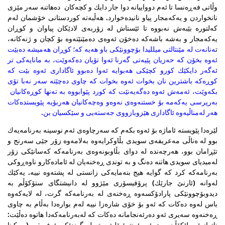
وڵاتی فه‌ڕه‌نسا تا ئه‌م دوواییانه‌ دوا جار دایك و كچه‌كان ده‌هاتنه‌ سه‌ر مێزی
نانخواردن و یه‌كه‌مجار پیاو نانیده‌خوارد. هه‌ڵبه‌ته‌ كوردستانی خۆشمان له‌م
كه‌لتوره‌ بێبه‌ش نه‌بووه‌ تا ئێستاش له‌ زۆربه‌ی لادێكان پیاوان و كوڕان
یه‌كه‌مجار و به‌شه‌ باشه‌كه‌ ده‌خۆن ئه‌وه‌ی ده‌مێنێته‌وه‌ بۆ كچان و ژنه‌كانه،
ت
ه‌نانه‌ت له‌ مێنتالتی میللیدا بۆچوونێكی باو هه‌یه‌ كه‌؛ كوڕان هه‌میشه‌ ده‌بێت
ئه‌وه‌ بخۆن كه‌ حه‌زیان پێیه‌تی گه‌رنا ئه‌وا تۆیان ده‌كه‌وێت، به‌ مانایه‌كی تر
ئه‌گه‌ر دایكێك كورو كچێكی هه‌بوایه‌ ئه‌وا ده‌بوو ئاگاداری ئه‌وه‌ بێت كه‌
كوڕه‌كه‌ باشترین نان بخوات ئه‌وه‌ بخوات كه‌ چاوی ده‌چێته‌ سه‌ر نه‌با تۆی
بكه‌وێت، ئه‌مه‌ش ئه‌وه‌ ده‌گه‌یه‌نێت كه‌ كورد پێوابووه‌ به‌ ته‌نها كوڕه‌كانیان ‌
به‌رپرسی یه‌كه‌مه‌ بۆ خستنه‌وه‌ی نه‌وه‌و وه‌چه‌كانیان هه‌ربۆیه‌ پێویستده‌كات
هه‌ر له‌مناڵیه‌وه‌ ئاگاداری هێزوبازووی جه‌سته‌یی و سێكسیان بن.
لێره‌دا پێویسته‌ ئاماژه‌ بۆ ئه‌وه‌ بكه‌م كه‌ سه‌رچاوه‌ی ئه‌م نوسینه‌ به‌رنامه‌یه‌ك
بوو له‌ ه‌ناڵی مه‌عریفه‌ی سویدی بڵاوكرایه‌وه‌ به‌لامه‌وه‌ زۆر جێی سه‌رنج و
تێڕامان بوو، هه‌رچه‌نده‌ له‌ دوای بڵاوبونه‌وه‌ی به‌رنامه‌كه‌‌ كه‌سانێكی زۆر
له‌میدیای سویدی هاتنه‌ ده‌نگ و به‌ توندی ڕه‌خنه‌یان له‌ ئاماده‌كارو ناوه‌ڕوكی
به‌رنامه‌كه‌ كرد كه‌ گوایه‌ هیج بنه‌مایه‌كی زانستی له‌ پشته‌وه‌ نییه‌. یه‌كێك
له‌وانه‌ (ئارنێ جارێك) پرۆفیسۆری مێژوو له‌ دانیشتگای ستۆكۆڵم به‌
دیدوبۆچوونێكی پارادۆكسه‌وه‌ ڕه‌خنه‌ی له‌ به‌رنامه‌كه‌ گرت، له‌ لایه‌كه‌وه‌
باس له‌وه‌ ده‌كات كه‌ ئه‌و بۆ خۆی شاره‌زا نییه‌ له‌م بواره‌دا به‌ڵام به‌ چاوی
ڕه‌خنه‌وه‌ سه‌یری ئه‌و ده‌رئه‌نجامانه‌ ده‌كات كه‌ له‌به‌رنامه‌كه‌دا هاتوه‌ ده‌ڵێت:
ناتوانرێت لێكۆڵینه‌وه‌ی ئه‌و ئه‌نترۆپۆلیژیسته‌ له‌ گوندێكی ئه‌فریقی (بوركینا