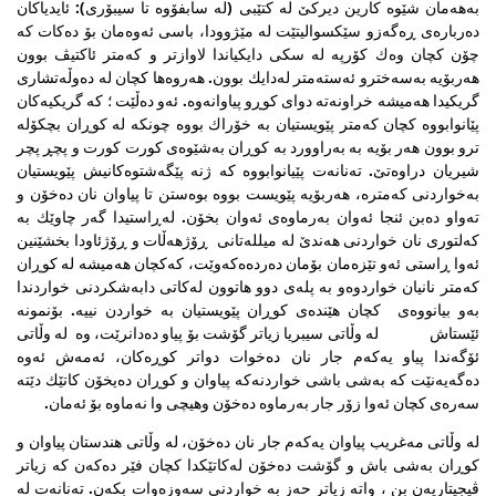
به‌هه‌مان شێوه‌ كارین دیركێ له‌ كتێبی (له‌ سابفۆوه‌ تا سیبۆری): ئایدیاكان
ده‌رباره‌ی ڕه‌گه‌زو سێكسوالیتێت له‌ مێژوودا، باسی ئه‌وه‌مان بۆ ده‌كات كه‌
چۆن كچان وه‌ك كۆرپه‌ له‌ سكی دایكیاندا لاوازتر و كه‌متر ئاكتیڤ بوون
هه‌ربۆیه‌ به‌سه‌خترو ئه‌سته‌متر له‌دایك بوون. هه‌روه‌ها كچان له‌ ده‌وڵه‌تشاری
گریكیدا هه‌میشه‌ خراونه‌ته‌ دوای كوڕو پیاوانه‌وه‌. ئه‌و ده‌ڵێت ؛ كه‌ گریكیه‌كان
پێانوابووه‌ كچان كه‌متر پێویستیان به‌ خۆراك بووه‌ چونكه‌ له‌ كوڕان بچكۆله‌
ترو بوون هه‌ر بۆیه‌ به‌ به‌راوورد به‌ كوڕان به‌شێوه‌ی كورت كورت و پچڕ پچر
شیریان دراوه‌تێ. ته‌نانه‌ت پێیانوابووه‌ كه‌ ژنه‌ پێگه‌شتوه‌كانیش پێویستیان
به‌خواردنی كه‌متره‌، هه‌ربۆیه‌ پێویست بووه‌ بوه‌ستن تا پیاوان نان ده‌خۆن و
ته‌واو ده‌بن ئنجا ئه‌وان به‌رماوه‌ی ئه‌وان بخۆن. له‌ڕاستیدا گه‌ر چاوێك به‌
كه‌لتوری نان خواردنی هه‌ندێ له‌ میلله‌تانی ‌ ڕۆژهه‌ڵات و ڕۆژئاودا بخشێنین
ئه‌وا ڕاستی ئه‌و تێزه‌مان بۆمان ده‌رده‌ه‌كه‌وێت، كه‌كچان هه‌میشه‌ له‌ كوڕان
كه‌متر نانیان خواردوه‌و به‌ پله‌ی دوو هاتوون له‌كاتی دابه‌شكردنی خواردندا
به‌و بیانووه‌ی كچان هێنده‌ی كوڕان پێویستیان به‌ خواردن نییه‌. بۆنمونه‌
ئێستاش له‌ وڵاتی سیبریا زیاتر گۆشت بۆ پیاو ده‌دانرێت، وه‌ ‌ له‌ وڵاتی
ئۆگه‌ندا پیاو یه‌كه‌م جار نان ده‌خوات دواتر كوڕه‌كان، ئه‌مه‌ش ئه‌وه‌
ده‌گه‌یه‌نێت كه‌ به‌شی باشی خواردنه‌كه‌ پیاوان و كوڕان ده‌یخۆن كاتێك دێته‌
سه‌ره‌ی كچان ئه‌وا زۆر جار به‌رماوه‌ ده‌خۆن وهیچی وا نه‌ماوه‌ بۆ ئه‌مان.
له وڵاتی مه‌غریب پیاوان یه‌كه‌م جار نان ده‌خۆن، له وڵاتی هندستان پیاوان و
كوڕان به‌شی باش و گۆشت ده‌خۆن له‌كاتێكدا كچان فێر ده‌كه‌ن كه‌ زیاتر
ڤیجیتاریه‌ن بن ، واته‌ زیاتر حه‌ز به‌ خواردنی سه‌وزه‌وات بكه‌ن. ته‌نانه‌ت له‌