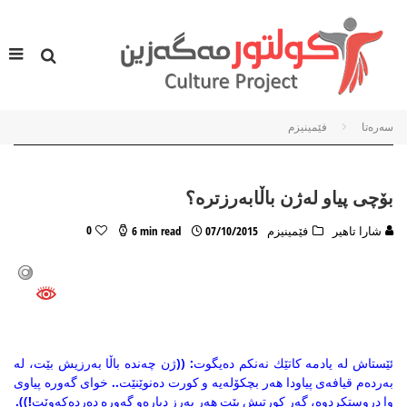
سه‌ره‌تا
فێمینیزم
بۆچی پیاو له‌ژن باڵابه‌رزتره‌؟
0
شارا تاهیر
فێمینیزم
07/10/2015
6 min read
ئێستاش له‌ یادمه‌‌ كاتێك‌ نه‌نكم ده‌یگوت: ((ژن چه‌نده‌ باڵا به‌رزیش بێت، له‌
به‌رده‌م قیافه‌ی پیاودا هه‌ر بچكۆله‌یه‌ و كورت ده‌نوێنێت.. خوای گه‌وره‌ پیاوی
وا دروستكردوه‌، گه‌ر كورتیش بێت هه‌ر به‌رز دیاره‌و گه‌وره‌ ده‌رده‌كه‌وێت!)).