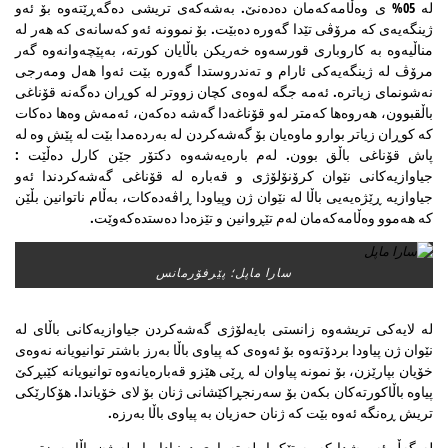
له‌ 05% ی وه‌ڵامه‌كه‌مان ده‌ده‌نێ. به‌شه‌كه‌ی تریشی‌ ده‌گه‌ڕێته‌وه‌ بۆ ئه‌و
ژینگه‌یه‌ی كه‌ مرۆڤی تێدا گه‌وره‌ ده‌بێت. بۆ نموونه‌ ئه‌و كه‌سانه‌ی كه‌ هه‌ر له‌
مناڵیه‌وه‌ به‌ كاروباری قورسه‌وه‌ خه‌ریكن باڵایان كورته، به‌پێچه‌وانه‌وه‌ گه‌ر
مرۆڤ له‌ ژینگه‌یه‌كی ئارام و ته‌ندروستدا گه‌وره‌ بێت ئه‌وا هه‌ل ومه‌رجی
نه‌‌شونمای زیاتره. ئه‌مه‌ جگه‌ له‌وه‌ی كچان زووتر له‌ كوڕان ده‌گه‌نه‌ قۆناغی
باڵقبوون، هەروەها‌ كه‌متر له‌و قۆناغه‌دا گه‌شه‌ ده‌كه‌ن، ئه‌مه‌ش وەها ده‌كات
كه‌ كوڕان زیاتر بوارو ماوه‌یان بۆ گه‌شه‌كردن له‌ به‌رده‌مدا بێت له‌ پێش وه‌ له‌
پاش قۆناغی باڵق بوون‌. له‌م باره‌یه‌شه‌وه‌ دكتۆر جێن كارل ده‌ڵێت :
جیاوازیه‌كانی نێوان كرۆنۆلۆژی و قه‌باره‌ له‌ قۆناغی گه‌شه‌كردندا ئه‌و
جیاوازیه‌ ڕێژه‌یه‌یی باڵا له‌ نێوان ژن وپیاودا ڕاڤه‌ده‌كات، به‌ڵام ناتوانین بڵێن
كه‌ هه‌موو وه‌ڵامه‌كه‌مان له‌م تێڕوانین و تێزه‌دا ده‌ستده‌كه‌وێت.
سارا ماپل؛ پێرفۆرمانس
له‌ لایه‌كی تریشه‌وه‌ زانستی بایه‌لۆژی گه‌شه‌كردن جیاوازیه‌كانی باڵای له‌
نێوان ژن پیاودا بردۆته‌وه‌ بۆ ئه‌وه‌ی كه‌ پیاوی باڵا به‌رز باشتر توانیویانه‌ نه‌وه‌ی
خۆیان بپارێزن، بۆ نمونه‌ پیاوان له‌ ڕێی هێزو قه‌باره‌یانه‌وه‌ توانیویانه‌ كێبڕكێ
پیاوه‌ باڵاكورته‌كان بكه‌ن بۆ سه‌رنجڕاكێشانی ژنان بۆ لای خۆیاندا. هۆكارێكی
تریش ڕه‌نگه‌ ئه‌وه‌ بێت كه‌ ژنان حه‌زیان به‌ پیاوی باڵا به‌رزه‌.
له گه‌ڵ ئه‌وه‌شدا كه به‌ تێكڕا ‌ له‌ ته‌واوی دونیادا پیاو له‌ ژن باڵا به‌رزتره‌ ،