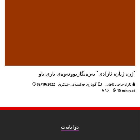
`ژن، ژیان، ئازادی` بەرەنگاربوونەوەی باری باو
ئازاد حاجی ئاقایی
گوتاری فەلسەفی-فیکری
08/10/2022
6
15 min read
دوا بابه‌ت