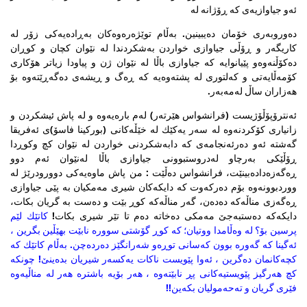
ئه‌و جیاوازیه‌ی كه‌ ڕۆژانه‌ له‌
ده‌وروبه‌ری خۆمان ده‌یبینین. به‌ڵام توێژه‌ره‌وه‌كان به‌ڕاده‌یه‌كی زۆر له‌
كاریگه‌ر و ڕۆڵی جیاوازی خواردن به‌شكردندا له‌ نێوان كچان و كوڕان
ده‌كۆڵنه‌وه‌و پێیانوایه‌ كه‌ جیاوازی باڵا له‌ نێوان ژن و پیاودا زیاتر هۆكاری
كۆمه‌ڵایه‌تی و كه‌لتوری له‌ پشته‌وه‌یه‌ كه‌ ڕه‌گ و ڕیشه‌ی ده‌گه‌ڕێته‌وه‌ بۆ
هه‌زاران ساڵ له‌مه‌به‌ر.
ئه‌نترۆپۆڵۆژیست (فرانشواس هێرته‌ر) له‌م باره‌یه‌وه‌ و له‌ پاش ئیشكردن و
زانیاری كۆكردنه‌وه‌ له‌ سه‌ر یه‌كێك له‌ خێڵه‌كانی (بوركینا فاسۆ)ی ئه‌فریقا
گه‌شته‌ ئه‌و ده‌رئه‌نجامه‌ی كه‌ دابه‌شكردنی خواردن له‌ نێوان كچ وكوڕدا
ڕۆڵێكی به‌رچاو لەدروستبوونی جیاوازی باڵا له‌نێوان ئه‌م دوو
ڕه‌گه‌زه‌داده‌بینێت، فرانشواس ده‌ڵێت : من پاش ماوه‌یه‌كی دوورودرێژ له‌
ووردبوونه‌وه‌ بۆم ده‌ركه‌وت كه‌ دایكه‌كان شیری مه‌مكیان به‌ پێی جیاوازی
ڕه‌گه‌زی مناڵه‌كه‌ ده‌ده‌ن، گه‌ر مناڵه‌كه‌ كوڕ بێت و ده‌ست به‌ گریان بكات،
دایكه‌كه‌ ده‌ستبه‌جێ مه‌مكی ده‌خاته‌ ده‌م تا تێر شیری بكات!
كاتێك لێم
پرسین بۆ؟ له‌ وه‌ڵامدا ووتیان؛ كه‌ كوڕ گۆشتی سووره‌ نابێت بهێڵین بگرین ،
ئه‌گینا كه‌ گه‌وره‌ بوون كه‌سانی توڕه‌و شه‌رانگێز ده‌رده‌چن. به‌ڵام كاتێك كه‌
كچه‌كانمان ده‌گرین ، ئه‌وا پێویست ناكات یه‌كسه‌ر شیریان بده‌ینێ! چونكه‌
كچ هه‌رگیز پێویستیه‌كانی پڕ نابێته‌وه‌ ، هه‌ر بۆیه‌ باشتره‌ هه‌ر له‌ مناڵیه‌وه‌
فێری گریان و ته‌حه‌مولیان بكه‌ین!!