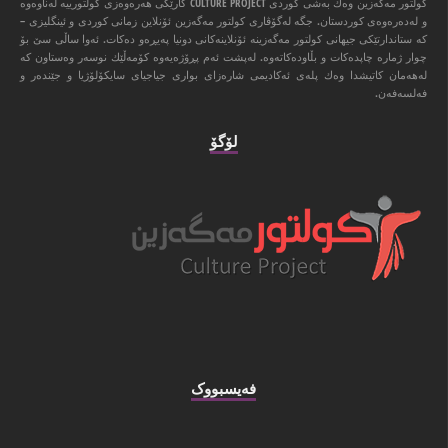
كولتور مه‌گه‌زین وه‌ك به‌شی كوردی CULTURE PROJECT كارێكی هه‌ره‌وه‌زی كولتورییه‌ له‌ناوه‌وه‌
و له‌ده‌ره‌وه‌ی كوردستان. جگه‌ له‌گۆڤاری كولتور مه‌گه‌زین ئۆنلاین زمانی كوردی و ئینگلیزی –
كه‌ ستاندارتێكی جیهانی كولتور مه‌گه‌زینه‌ ئۆنلاینه‌كانی دونیا په‌یڕه‌و ده‌كات. ئه‌وا ‌ساڵی سێ بۆ
چوار ژماره‌ چاپده‌كات و بڵاوده‌كاته‌وه‌. له‌پشت ئه‌م پڕۆژه‌یه‌وه‌ كۆمه‌ڵێك نوسه‌ر وه‌ستاون كه‌
له‌هه‌مان كاتیشدا وه‌ك پله‌ی ئه‌كادیمی شاره‌زای بواری جیاجیای سایكۆلۆژیا و جێنده‌ر و
فه‌لسه‌فه‌ن.
لۆگۆ
فه‌یسبووک