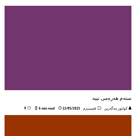
ستەم هەرەمی نییە
0
كولتور مه‌گه‌زین
فێمینیزم
22/05/2025
6 min read