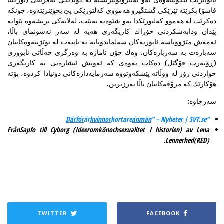
فاسۆ) بكرێته‌ تێزێكی گشتگیرو هه‌مووی كه‌لتورێكی پێ بخوێنرێته‌وه‌، جونكه‌
ده‌كرێت له‌ هه‌موو كه‌لتورێكدا به‌و شێوه‌یه‌ نه‌بێت. له‌لایه‌كی تریشه‌وه‌ پێوایه‌
پێدان ودابه‌شكردنی خۆراك كاریگه‌ری هه‌یه‌ له سه‌ر نه‌شونمای باڵا،
ئه‌مه‌ش مێژووناسه‌ ئابوریه‌كان سه‌لماندویانه‌ به‌ تایبه‌ت له‌ توێژینه‌وه‌كانیان
سه‌باره‌ت به‌ سه‌ر‌بازه‌كان. وه‌ك چۆن ئاماژه‌ به‌ وه‌رگری خه‌ڵاتی ئابووری
(ڕۆبه‌رت فۆگێل) ده‌كات به‌وه‌ی كه‌ ئه‌ویش ئیشاره‌تی به‌ كاریگه‌ری
خواردنی زۆر له‌ ووڵاته‌ پێشكه‌وتووه‌ سه‌رمایه‌داره‌كانی دونیادا كردوه‌، بۆته‌
هۆكارێك كه‌‌ مرۆڤه‌كانیان باڵا به‌رزتربن.
سه‌رچاوه‌:
Därför
är
kvinnor
kortare
änmän
” – Nyheter | SVT.se
“
FrånSapfo till Cyborg (Ideeromkönochsexualitet I historien) av Lena
Lennerhed(RED).
TWITTER
FACEBOOK