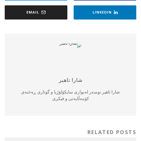
EMAIL
LINKEDIN
شارا تاهیر
شارا تاهیر نوسەر لەبواری سایکۆلۆژیا و گوتاری ڕەخنەی
کۆمەڵایەتی و فیکری
RELATED POSTS