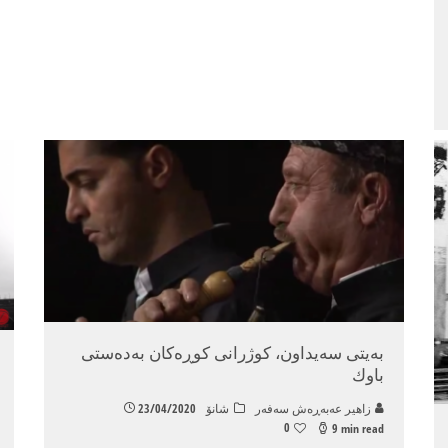
به‌یتی سه‌یداون، كوژرانی كوڕه‌كان به‌ده‌ستی
باوك
زاهیر عه‌به‌ڕه‌ش سه‌فه‌ر
شانۆ
23/04/2020
0
9 min read