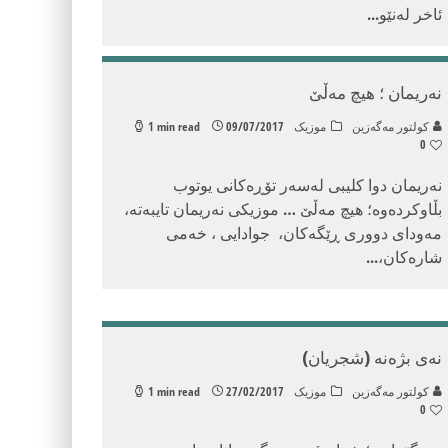
ئاخر لەنێو
...
نه‌ریمان ؛ هیچ مه‌ڵێ
كولتور مه‌گه‌زین
موزیک
09/07/2017
1 min read
0
نه‌ریمان دوا كلیبی له‌سه‌ر تۆڕه‌كانی یوتوب
بڵاوكرده‌وه‌؛ هیچ مه‌ڵێ … موزیكی نه‌ریمان تایبه‌ته‌،
مه‌ودای دووری ڕێگه‌كان، جوادایی ، خه‌می
شاره‌كان،
...
نه‌ی بژه‌نه‌ (شجریان)
كولتور مه‌گه‌زین
موزیک
27/02/2017
1 min read
0