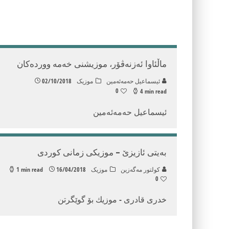
ماڵئاوا ئه‌زنه‌ڤۆر، موزیشنی خه‌مه‌ وورده‌كان
ئیسماعیل حه‌مه‌ئه‌مین
موزیک
02/10/2018
0
4 min read
ئیسماعیل حه‌مه‌ئه‌مین
به‌یتی ئازیزێ – موزیكی زمانی كوردی
كولتور مه‌گه‌زین
موزیک
16/04/2018
1 min read
0
خدری قادری - موزیك بۆ گوێگرتن