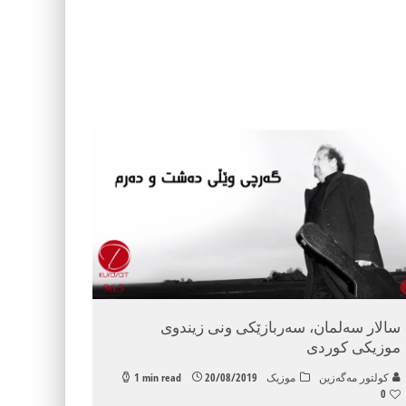
سالار سه‌لمان، سه‌ربازێكی ونی زیندوی
موزیكی كوردی
كولتور مه‌گه‌زین
موزیک
20/08/2019
1 min read
0