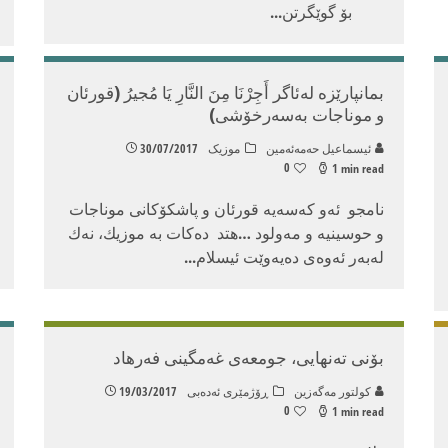
بۆ گوێگرتن
...
بمانپارێزه‌ له‌ئاگر أَجِرْنَا مِنَ النَّارِ يَا مُجيرُ (قورئان
و موناجات به‌سه‌رخۆشی)
ئیسماعیل حه‌مه‌ئه‌مین
موزیک
30/07/2017
0
1 min read
نامجو ئه‌و كه‌سه‌یه‌ قورئان و پاشكۆكانی موناجات
و حوسینیه‌ و مه‌ولود …هتد ده‌كات به‌ موزیك، نه‌ك
له‌به‌ر ئه‌وه‌ی ده‌یه‌وێت ئیسلام
...
بۆنی ته‌نهایی، جومعه‌ی غه‌مگینی فه‌رهاد
كولتور مه‌گه‌زین
ڕۆژمێری ئەدەبی
19/03/2017
0
1 min read