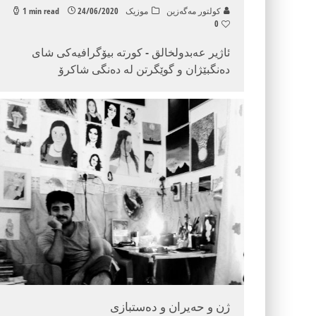
كولتور مه‌گه‌زین
موزیک
24/06/2020
1 min read
0
ئاژیر عه‌بدولخالق - كورته‌ بیۆگرافیه‌كی شای
ده‌نگبێژان و گوێگرتن له‌ ده‌نگی شاكرۆ
ژن و حەیران و دەستبازی