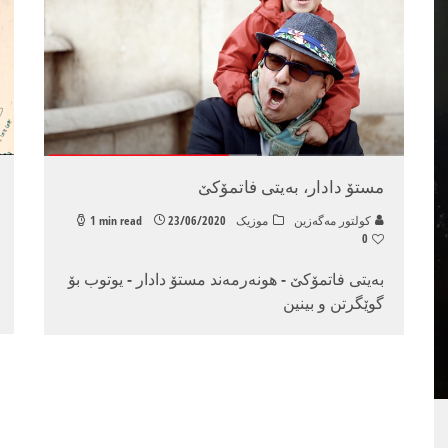
مستۆ دادار، به‌یتی فاتمۆكێ
كولتور مه‌گه‌زین
موزیک
23/06/2020
1 min read
0
به‌یتی فاتمۆكێ - هونه‌رمه‌ند مستۆ دادار - یوتوب بۆ
گوێگرتن و بینین