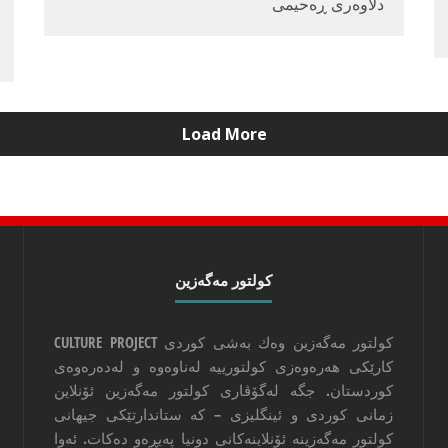
دلاوه‌ری ڕه‌حیمی
Load More
كولتور مه‌گه‌زین
كولتور مه‌گه‌زین وه‌ك به‌شی كوردی CULTURE PROJECT
كارێكی هه‌ره‌وه‌زی كولتورییه‌ له‌ناوه‌وه‌ و له‌ده‌ره‌وه‌ی
كوردستان. جگه‌ له‌گۆڤاری كولتور مه‌گه‌زین ئۆنلاین
زمانی كوردی و ئینگلیزی – كه‌ ستاندارتێكی جیهانی
كولتور مه‌گه‌زینه‌ ئۆنلاینه‌كانی دونیا په‌یڕه‌و ده‌كات. ئه‌وا