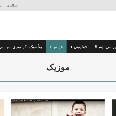
ئینگلیزی
مه
پرسی ئێستا!
فۆلیتۆن
هونه‌ر
پۆڵه‌تیک -كولتوری سیاسی
موزیک