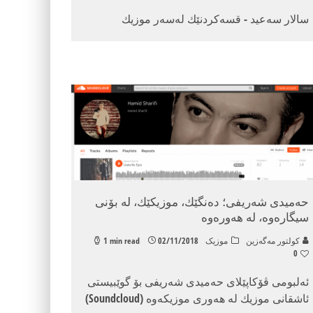
سالار سه‌عید - قسه‌كردنێك له‌سه‌ر موزیك
حه‌میدی شه‌ریفی؛ ده‌نگێك، موزیكێك، له‌ بۆنی
سیگاره‌وه، له ‌هه‌وره‌وه‌‌
كولتور مه‌گه‌زین
موزیک
02/11/2018
1 min read
0
ئه‌لبومی ڤۆکاپێلای حه‌میدی شه‌ریفی بۆ گوێبیستی
ئاشقانی موزیك له‌ هه‌وری موزیكه‌وه‌ (Soundcloud)