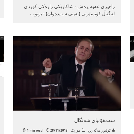
زاهیری عه‌به‌ ڕه‌ش - شاكارێكی زاره‌كی كوردی
له‌گه‌ڵ كۆنسێرتی (به‌یتی سه‌یده‌وان) - یوتوب
سه‌مفۆنیای شه‌نگال
كولتور مه‌گه‌زین
موزیک
28/11/2018
1 min read