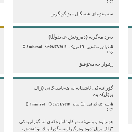
0
سه‌مفۆنیای شه‌نگال - بۆ گوێگرتن
بەرد مەگرنە (دەروێش عەبدوڵڵا)
كولتور مه‌گه‌زین
موزیک
09/07/2018
2 min read
1
ڕێبوار حه‌مه‌تۆفیق
گۆرانیه‌كی ئاشقانه‌ له‌ هه‌ناسه‌كانی (ژاك
برێل)ه‌ وه‌‌‌
سه‌ركاو گۆرانی
شانۆ
05/01/2018
1 min read
0
هۆنراوە و وتنی: سەرکاو ئاوازەکەی لە گۆرانییەکی
“ژاک برێل”ەوە وەرگیراوە….گۆرانیه‌ك بۆ ئه‌شق .