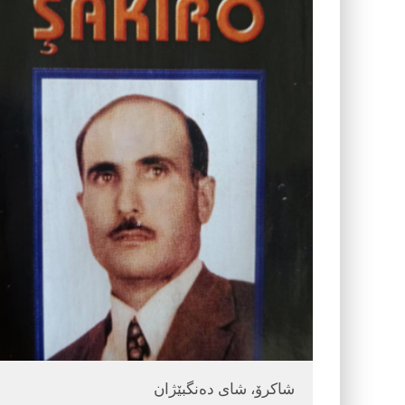
شاكرۆ، شای ده‌نگبێژان