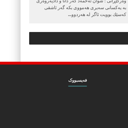
وه‌رگێڕانی ؛ شوان ئه‌حمه‌د گه‌ر دانا و دادپه‌روه‌ری
به ‌یه‌كسانی سه‌یری هه‌مووی بكه‌ گه‌ر ئاشقی
كه‌سێك بوویت ئاگر له‌ هه‌ردوو
...
فه‌یسبووک