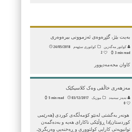
بەیت بێژ، گێڕەوەی ئەزموونی بیرەوەری
كولتور مه‌گه‌زین
کولتوری سێهه‌م
24/05/2018
2
3 min read
کاوان محەمەدپوور
مەزهەری خاڵقی وەک کلاسیکێک
نه‌به‌ز سه‌مه‌د
موزیک
03/12/2017
5 min read
0
هونەر بەگشتی لەنێو کۆمەڵگەی کوردی (هەرێمی
کوردستان)دا ڕۆڵێکی ناکارای هەیە و بەدەگمەن
توانیویەتی کارایی کولتووری و ڕەخنەیی وەربگرێ.