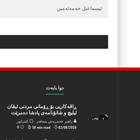
ئیسماعیل حه‌مه‌ئه‌مین
دوا بابه‌ت
ڕاڤەکاریی بۆ ڕۆمانی مردنی ئیڤان
ئیلیچ و شانۆنامەی پادشا دەمرێت
زاهیر عه‌به‌ڕه‌ش سه‌فه‌ر
لێتراتور
0
58 min read
02/08/2026