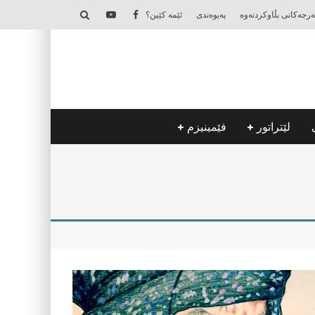
‌رجه‌كانی بڵاوكردنه‌وه‌
په‌یوه‌ندی
ئێمه‌ كێین؟
لێتراتور
فێمینیزم