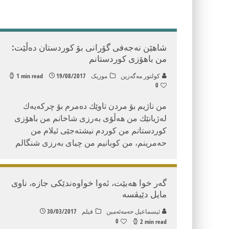
شاهێن نه‌جه‌فی گۆرانی بۆ كوردستان ده‌ڵێت:
من باهۆزی كوردستانم
كولتور مه‌گه‌زین
موزیک
19/08/2017
1 min read
0
من ناژیم بۆ مردن تاوێك ده‌مرم بۆ چركه‌یه‌ك
له‌ژیانێك من هه‌ڵۆی به‌رزی شاخانم من باهۆزی
كوردستانم من كوردم نیشته‌جێی ئیلام من
حه‌مرینم، من كوبانیم من چیای به‌رزی شنگالم
گه‌ر خوا هه‌بێت، ئه‌وا خواوه‌ندێكی جازه‌، ناوی
مایل دێیڤسه‌
ئیسماعیل حه‌مه‌ئه‌مین
فیلم
30/03/2017
0
2 min read