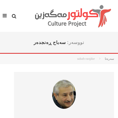
نووسه‌ر:
سەباح ڕەنجدەر
سه‌ره‌تا
sabah-ranjdar