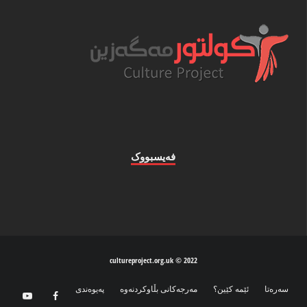
فه‌یسبووک
2022 © cultureproject.org.uk
سه‌ره‌تا
ئێمه‌ كێین؟
مه‌رجه‌كانی بڵاوكردنه‌وه‌
په‌یوه‌ندی