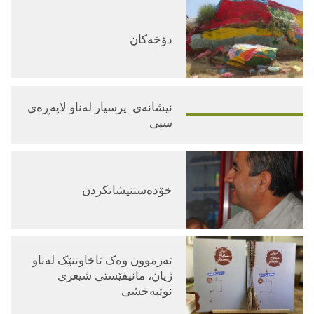
دۆخەكان
نيشانەی پرسیار له‌ناو لاپه‌ڕه‌ی
سپی
خۆدەستنیشانكردن
ئەزموون وەک ئاخاوتنێک لەناو
ژیان، مانیفێستی شیعری
نوێبەخشی