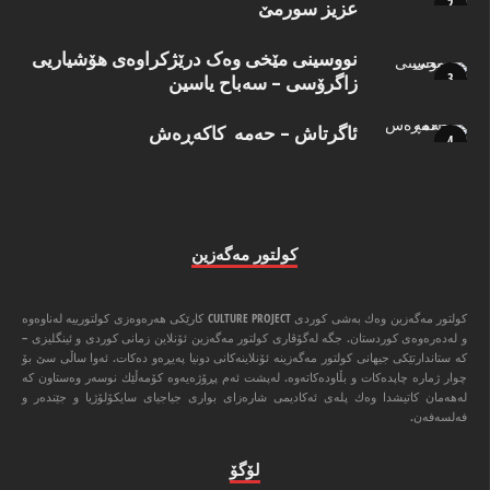
عزیز سورمێ
نووسینی مێخی وەک درێژکراوەی هۆشیاریی
زاگرۆسی – سەباح یاسین
ئاگرتاش – حەمە کاکەڕەش
كولتور مه‌گه‌زین
كولتور مه‌گه‌زین وه‌ك به‌شی كوردی CULTURE PROJECT كارێكی هه‌ره‌وه‌زی كولتورییه‌ له‌ناوه‌وه‌
و له‌ده‌ره‌وه‌ی كوردستان. جگه‌ له‌گۆڤاری كولتور مه‌گه‌زین ئۆنلاین زمانی كوردی و ئینگلیزی –
كه‌ ستاندارتێكی جیهانی كولتور مه‌گه‌زینه‌ ئۆنلاینه‌كانی دونیا په‌یڕه‌و ده‌كات. ئه‌وا ‌ساڵی سێ بۆ
چوار ژماره‌ چاپده‌كات و بڵاوده‌كاته‌وه‌. له‌پشت ئه‌م پڕۆژه‌یه‌وه‌ كۆمه‌ڵێك نوسه‌ر وه‌ستاون كه‌
له‌هه‌مان كاتیشدا وه‌ك پله‌ی ئه‌كادیمی شاره‌زای بواری جیاجیای سایكۆلۆژیا و جێنده‌ر و
فه‌لسه‌فه‌ن.
لۆگۆ