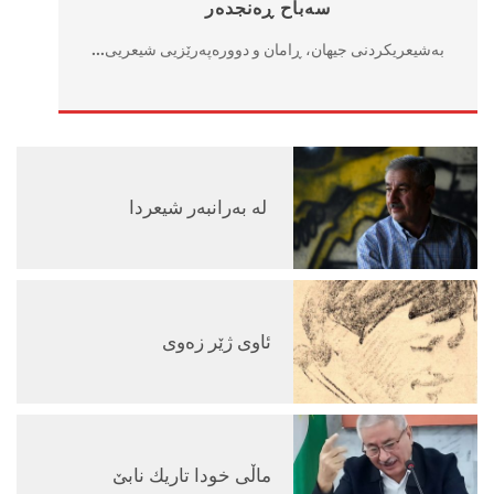
سەباح ڕەنجدەر
به‌شیعریكردنی جیهان، ڕامان و دووره‌په‌رێزیی شیعریی...
له‌ به‌رانبه‌ر شیعردا
ئاوی ژێر زه‌وی
ماڵی خودا تاریك نابێ