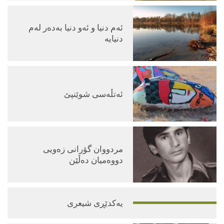
ئه‌م دنیا و ئه‌و دنیا به‌ده‌ر له‌م
دنیایه‌
ئه‌تڵه‌سی شوێنپێ
مردووان گۆرانی زه‌ویی
دووه‌میان دەڵێن
یەکدێڕی شیعری