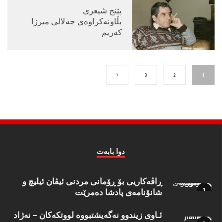
پێنج شیعری
بڵاونەکراوەی جەلالی میرزا
کەریم
3
2
1
دوا بابه‌ت
ڕاڤەکاریی بۆ ڕۆمانی مردنی ئیڤان ئیلیچ و
شانۆنامەی پادشا دەمرێت
ئـاوی زیندوو نه‌گه‌یشتبووه‌ لووتكه‌كان – نه‌ژاد