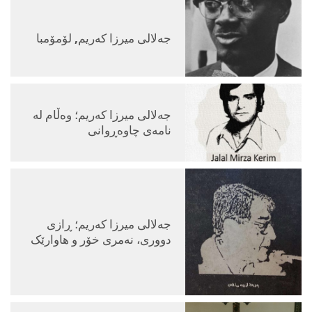
جەلالی میرزا کەریم, لۆمۆمبا
جه‌لالی میرزا كه‌ریم؛ وەڵام لە
نامەی چاوەڕوانی
جەلالی میرزا کەریم؛ ڕازی
دووری، نەمری خۆر و هاوارێک