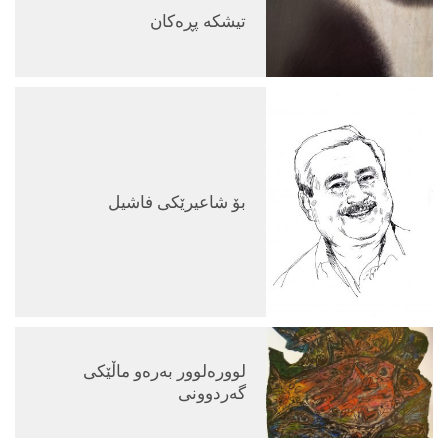
تیشكه‌ پڕه‌كان
بۆ شاعیرێكی فاشیل
لووره‌لوور به‌ره‌و ماڵێكی
گه‌ردوونی