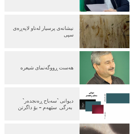
نيشانه‌ی پرسیار له‌ناو لاپه‌ڕه‌ی
سپی
هه‌ست ڕووگه‌نمای شیعره‌
دیوانی `سەباح ڕەنجدەر`
بەرگی سێهەم – بۆ داگرتن