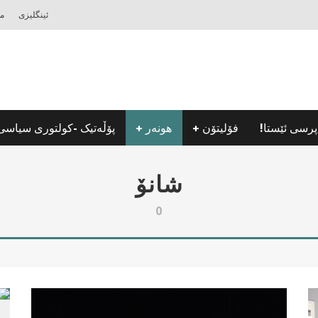
ئینگلیزی
مه
پرسی ئێستا!
فۆلیتۆن
هونه‌ر
پۆڵه‌تیک -كولتوری سیاسی
شانۆ
0