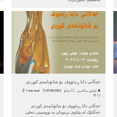
خەڵاتی دانا ڕەئووف بۆ شانۆنامەی کوردی
كولتور مه‌گه‌زین
شانۆ
07/04/2022
1 min read
17
خەڵاتی دانا ڕەئووف بۆ شانۆنامەی کوردی
خەڵاتێک لە پێناوی برەودان بە نووسینی دەقی