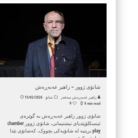
شانۆی ژوور – زاهیر عەبەڕەش
زاهیر عه‌به‌ڕه‌ش سه‌فه‌ر
شانۆ
15/02/2026
0
9 min read
شانۆی ژوور زاهیر عەبەڕەش بە گوێرەی
ئینسکلۆپێدیای نیشتیمانی، شانۆی ژوور chamber
play بریتیە لە شانۆیەکی بچووک، کەشانۆی تێدا
نمایش بکرێت،
...