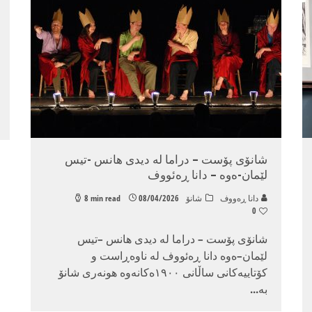
شانۆی پۆست – دراما لە دیدی هانس -تیس
لێمان-ەوە – دانا ڕەئووف
دانا ڕه‌ووف
شانۆ
08/04/2026
8 min read
0
شانۆی پۆست – دراما لە دیدی هانس –تیس
لێمان–ەوە دانا ڕەئووف لە ناوەڕاست و
کۆتاییەکانی ساڵانی ١٩٠٠ەکانەوە هونەری شانۆ
بە
...