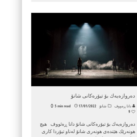
دەروازەیەك بۆ تیۆرەکانی شانۆ
دانا ڕه‌ووف
شانۆ
17/01/2022
5 min read
9
دەروازەیەك بۆ تیۆرەکانی شانۆ دانا ڕەئووف هیچ
هونەرێك هێندەی هونەری شانۆ لەناو تیۆردا کاری