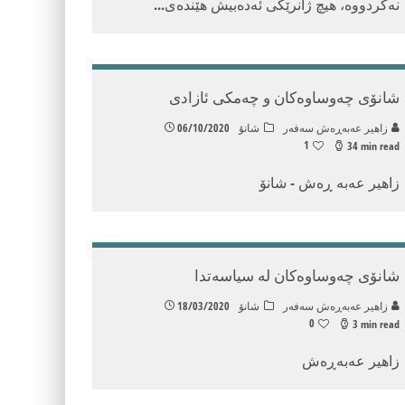
نەکردووە، هیچ ژانرێکی ئەدەبیش هێندەی
...
شانۆی چەوساوەکان و چەمکی ئازادی
زاهیر عه‌به‌ڕه‌ش سه‌فه‌ر
شانۆ
06/10/2020
1
34 min read
زاهیر عەبە ڕەش - شانۆ
شانۆی چەوساوەکان لە سیاسەتدا
زاهیر عه‌به‌ڕه‌ش سه‌فه‌ر
شانۆ
18/03/2020
0
3 min read
زاهیر عەبەڕەش