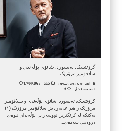
گرۆتێسک، ئەبسورد، شانۆی پۆڵەندی و
سلاڤۆمیر مرۆزێک
زاهیر عه‌به‌ڕه‌ش سه‌فه‌ر
شانۆ
17/04/2026
0
53 min read
گرۆتێسک، ئەبسورد، شانۆی پۆڵەندی و سلاڤۆمیر
مرۆزێک زاهیر عەبەڕەش سلاڤۆمیر مرۆزێک (١)
یەکێکە لە گرنگترین نووسەرانی پۆڵەندای نیوەی
دووەمی سەدەی
...