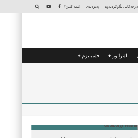
‌رجه‌كانی بڵاوكردنه‌وه‌
په‌یوه‌ندی
ئێمه‌ كێین؟
لێتراتور
فێمینیزم