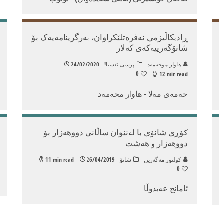
ڕادیکاڵیزمی نەفرەتلێکراوان، بەرگرینامەیەک بۆ
شانۆگەرییەکەی کەلار
هاوار موحەمەد
پرسی ئێستا!
24/02/2020
0
12 min read
حەمەى مەلا - هاوار محەمەد
کۆڕی شانۆی با له‌نێوان ساڵانی دووهه‌زار بۆ
دووهه‌زار و هه‌شت
كولتور مه‌گه‌زین
شانۆ
26/04/2019
11 min read
0
ئامانج عه‌بدوڵا