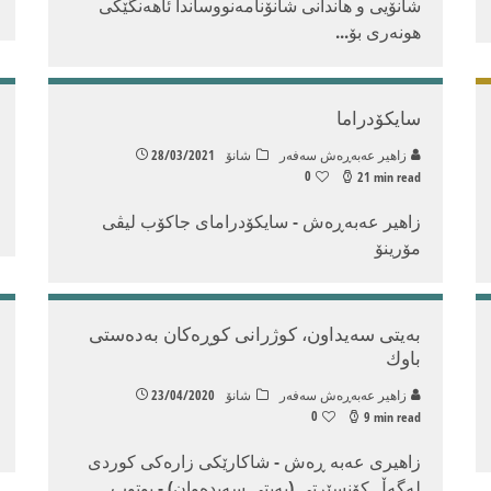
شانۆیی و هاندانی شانۆنامەنووساندا ئاهەنگێکی
هونەری بۆ
...
سایکۆدراما
زاهیر عه‌به‌ڕه‌ش سه‌فه‌ر
شانۆ
28/03/2021
0
21 min read
زاهیر عەبەڕەش - سایکۆدرامای جاکۆب لیڤی
مۆرینۆ
به‌یتی سه‌یداون، كوژرانی كوڕه‌كان به‌ده‌ستی
باوك
زاهیر عه‌به‌ڕه‌ش سه‌فه‌ر
شانۆ
23/04/2020
0
9 min read
زاهیری عه‌به‌ ڕه‌ش - شاكارێكی زاره‌كی كوردی
له‌گه‌ڵ كۆنسێرتی (به‌یتی سه‌یده‌وان) - یوتوب