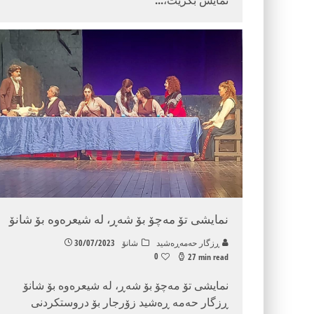
نمایشی تۆ مەچۆ بۆ شەڕ، لە شیعرەوە بۆ شانۆ
ڕزگار حه‌مه‌ڕه‌شید
شانۆ
30/07/2023
0
27 min read
نمایشی تۆ مەچۆ بۆ شەڕ، لە شیعرەوە بۆ شانۆ
ڕزگار حەمە ڕەشید زۆرجار بۆ دروستکردنی