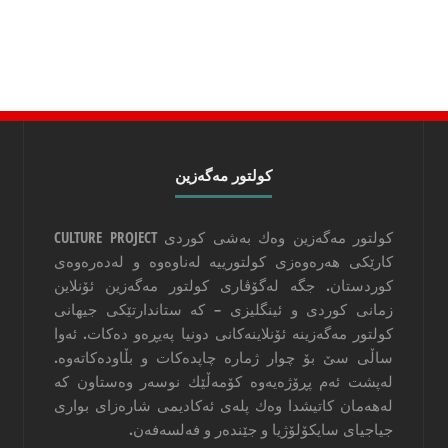
كولتور مه‌گه‌زین
كولتور مه‌گه‌زین وه‌ك به‌شی كوردی CULTURE PROJECT
كارێكی هه‌ره‌وه‌زی كولتورییه‌ له‌ناوه‌وه‌ و له‌ده‌ره‌وه‌ی
كوردستان. جگه‌ له‌گۆڤاری كولتور مه‌گه‌زین ئۆنلاین
زمانی كوردی و ئینگلیزی – كه‌ ستاندارتێكی جیهانی
كولتور مه‌گه‌زینه‌ ئۆنلاینه‌كانی دونیا په‌یڕه‌و ده‌كات. ئه‌وا
‌ساڵی سێ بۆ چوار ژماره‌ چاپده‌كات و بڵاوده‌كاته‌وه‌.
له‌پشت ئه‌م پڕۆژه‌یه‌وه‌ كۆمه‌ڵێك نوسه‌ر وه‌ستاون كه‌
له‌هه‌مان كاتیشدا وه‌ك پله‌ی ئه‌كادیمی شاره‌زای بواری
جیاجیای سایكۆلۆژیا و جێنده‌ر و فه‌لسه‌فه‌ن.