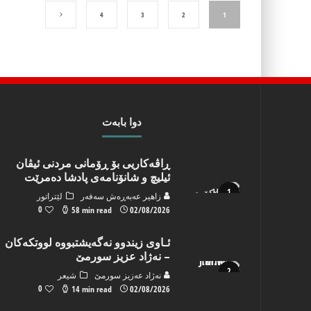
4
3
2
1
دوا بابه‌ت
ڕاڤەکاریی بۆ ڕۆمانی مردنی ئیڤان
ئیلیچ و شانۆنامەی پادشا دەمرێت
زاهیر عه‌به‌ڕه‌ش سه‌فه‌ر
لێتراتور
0
58 min read
02/08/2026
ئـاوی زیندوو نه‌گه‌یشتبووه‌ لووتكه‌كان
– نه‌ژاد عزیز سورمێ
نه‌ژاد عه‌زیز سورمێ
شیعر
0
14 min read
02/08/2026