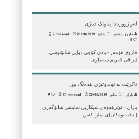
لەو ژوورەدا پیاوێک دەژی
فاروق هۆمه‌ر
شانۆ
01/10/2019
2 min read
0
فاروق هۆمه‌ر - یادی كۆچی دوایی شانۆنوسی
ئێراقی كه‌ریم سه‌ماوی
ناكرێت له‌ توندوتیژی بێده‌نگ بین
0
باران
شانۆ
20/04/2019
31 min read
باران ~ توێژینه‌وه‌ی شیكاریی نمایشی شانۆگه‌ری
(ته‌قینه‌وه‌كان)ی سارا كه‌ین