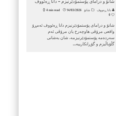
شانۆ و درامای پۆستمۆدێرنیزم – دانا ڕەئووف
دانا ڕه‌ووف
شانۆ
14/03/2026
4 min read
0
شانۆ و درامای پۆستمۆدێرنیزم دانا ڕەئووف ئه‌مڕۆ
واقعی مرۆڤی هاوچه‌رخ یان مرۆڤی ئه‌م
سەردەمە پۆستمۆدێرنیزمە، شان به‌شانی
گڵۆباڵیزم‌ و گۆڕانكارییه‌
...