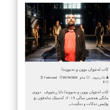
کات لەنێوان بوون و نەبووندا
دانا ڕه‌ووف
شانۆ
05/10/2024
7 min read
0
کات لەنێوان بوون و نەبووندا دانا ڕەئووف دووی
مانگی هەشتی ساڵی ٢٠١٩، کەسێک تەلەفۆن بۆ
پۆلیس ده‌کات و دەڵێت:
...