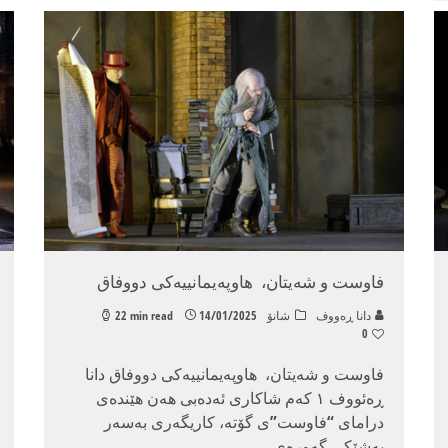
فاوست و شەیتان، هاوپەیمانییەکی دووفاق
دانا ڕه‌ووف
شانۆ
14/01/2025
22 min read
0
فاوست و شەیتان، هاوپەیمانییەکی دووفاق دانا
ڕەئووف ١ کەم شاکاری ئەدەبی هەن هێندەی
درامای “فاوست”ی گۆتە، کاریگەری بەسەر
بەشێکی گەورەی
...