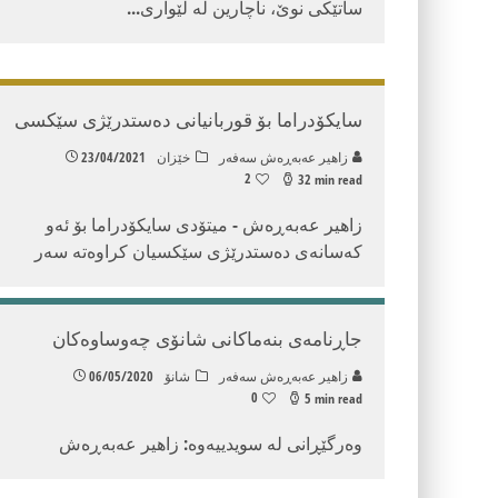
ساتێکی نوێ، ناچارین لە لێواری
...
سایکۆدراما بۆ قوربانیانی دەستدرێژی سێکسی
زاهیر عه‌به‌ڕه‌ش سه‌فه‌ر
خێزان
23/04/2021
2
32 min read
زاهیر عەبەڕەش - میتۆدی سایکۆدراما بۆ ئەو
کەسانەی دەستدرێژی سێکسیان کراوەتە سەر
جاڕنامەی بنەماکانی شانۆی چەوساوەکان
زاهیر عه‌به‌ڕه‌ش سه‌فه‌ر
شانۆ
06/05/2020
0
5 min read
وەرگێڕانی له‌ سویدییه‌وه‌: زاهیر عەبەڕەش