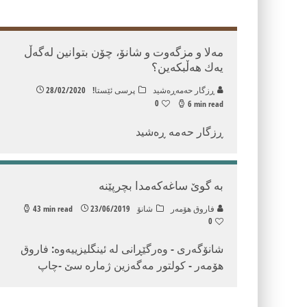
مەلا و مزگەوت و شانۆ، چۆن بتوانین لەگەڵ
یەك هەڵبکەین؟
ڕزگار حه‌مه‌ڕه‌شید
پرسی ئێستا!
28/02/2020
0
6 min read
ڕزگار حەمە ڕەشید
به‌ گوێ ساغه‌که‌مدا بچرپێنه‌
فاروق هۆمه‌ر
شانۆ
23/06/2019
43 min read
0
شانۆگه‌ری - وەرگێڕانی لە ئینگلیزییەوە: فاروق
هۆمەر - كولتور مه‌گه‌زین ژماره‌ سێ -چاپ