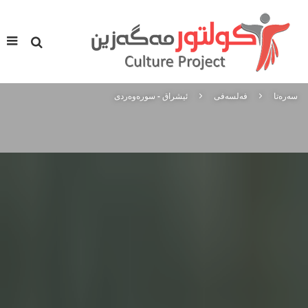
سه‌ره‌تا
فه‌لسه‌فی
ئیشراق - سورەوەردی