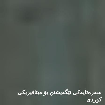
سەرەتایەکی تێگەیشتن بۆ میتافیزیکی
کوردی