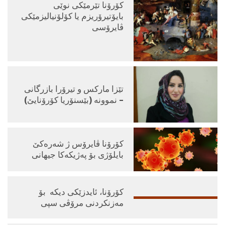
کۆرۆنا تێرمێکی نوێی
بایۆتیرۆریزم یا کۆلۆنیالیزمێکی
ڤایرۆسی
تێزا ماركس و تیرۆرا بازرگانى
– نموونه‌ (بێسنۆریا كۆرۆنایێ)
کۆرۆنا ڤایرۆس ژ شەرەکێ
بایلۆژی بۆ پەژیکەکا جیهانی
كۆرۆنا، ئایدزێكی دیكه‌ بۆ
مه‌زنكردنی مرۆڤی سپی