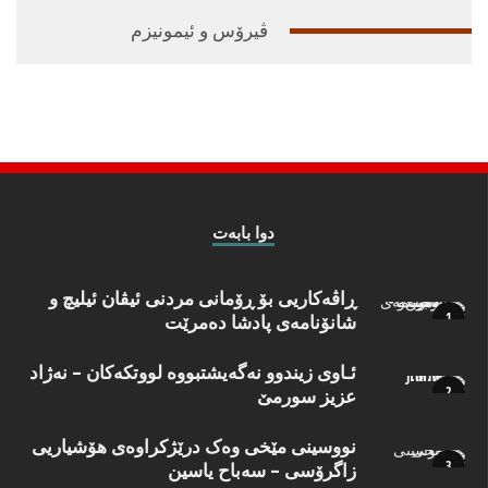
ڤیرۆس و ئیمونیزم
دوا بابه‌ت
ڕاڤەکاریی بۆ ڕۆمانی مردنی ئیڤان ئیلیچ و
شانۆنامەی پادشا دەمرێت
ئـاوی زیندوو نه‌گه‌یشتبووه‌ لووتكه‌كان – نه‌ژاد
عزیز سورمێ
نووسینی مێخی وەک درێژکراوەی هۆشیاریی
زاگرۆسی – سەباح یاسین