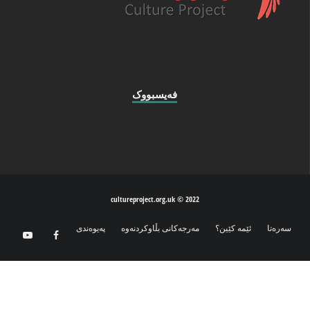
فه‌یسبووک
2022 © cultureproject.org.uk
سه‌ره‌تا
ئێمه‌ كێین؟
مه‌رجه‌كانی بڵاوكردنه‌وه‌
په‌یوه‌ندی