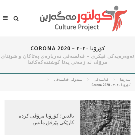
كۆرۆنا ٢٠٢٠ – CORONA 2020
ته‌وه‌ره‌یه‌كی فیكری – فه‌لسه‌فی ده‌رباره‌ی په‌تاكان و شوێنای
مرۆڤ له‌ زمه‌نی په‌تا كوشنده‌كه‌كاندا
سه‌ره‌تا
فه‌لسه‌فی
سندوقی فەلسەفی
كۆرۆنا ٢٠٢٠ - Corona 2020
بالدین؛ كۆرۆنا مرۆڤی كرده‌
كارێكی پێرفۆرمانس