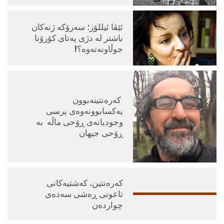
ئێڤا ئیللۆز؛ سەرۆکە ژنەکان
باشتر لە دژی پەتای کۆرۆنا
جوڵاونەتەوە؟!
‌ كه‌ره‌نتینه‌بوون
یه‌كسابوونه‌وه‌ی پرسی
وجودیانه‌ی ڕۆحی ماڵه‌ به‌
ڕۆحی جیهان
كه‌ره‌نتین، كه‌شتیه‌كانی
تاعونی ڕه‌شی سه‌ده‌ی
چوارده‌ن