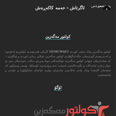
ئاگرتاش – حەمە کاکەڕەش
كولتور مه‌گه‌زین
كولتور مه‌گه‌زین وه‌ك به‌شی كوردی CULTURE PROJECT كارێكی هه‌ره‌وه‌زی كولتورییه‌ له‌ناوه‌وه‌
و له‌ده‌ره‌وه‌ی كوردستان. جگه‌ له‌گۆڤاری كولتور مه‌گه‌زین ئۆنلاین زمانی كوردی و ئینگلیزی –
كه‌ ستاندارتێكی جیهانی كولتور مه‌گه‌زینه‌ ئۆنلاینه‌كانی دونیا په‌یڕه‌و ده‌كات. ئه‌وا ‌ساڵی سێ بۆ
چوار ژماره‌ چاپده‌كات و بڵاوده‌كاته‌وه‌. له‌پشت ئه‌م پڕۆژه‌یه‌وه‌ كۆمه‌ڵێك نوسه‌ر وه‌ستاون كه‌
له‌هه‌مان كاتیشدا وه‌ك پله‌ی ئه‌كادیمی شاره‌زای بواری جیاجیای سایكۆلۆژیا و جێنده‌ر و
فه‌لسه‌فه‌ن.
لۆگۆ