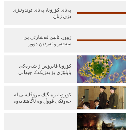
پەتای کۆرۆنا، پەتای توندوتیژی
دژی ژنان
ژوور، ئالیێ ڤەشارتی یێ
سەفەر و ئەردێن دوور
کۆرۆنا ڤایرۆس ژ شەرەکێ
بایلۆژی بۆ پەژیکەکا جیهانی
كۆڕۆنا. زه‌نگێك مرۆڤایه‌تی له‌
خه‌وێكی قووڵ وه ‌ئاگاهێنایه‌وه‌