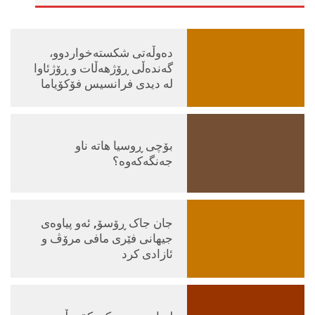
دەوڵەتی شكسته‌خواردوو،
گەندەڵی ڕۆژهەڵات و ڕۆژئاوا
لە دیدی فرانسیس فۆکۆیاما
بۆچی ڕوسیا هاته‌ ناو
جه‌نگه‌كه‌وه‌؟ ‌
جان جاک ڕۆسۆ, ئه‌و پیاوه‌ی
جیهانی فێری مافی مرۆڤ و
ئازادی کرد