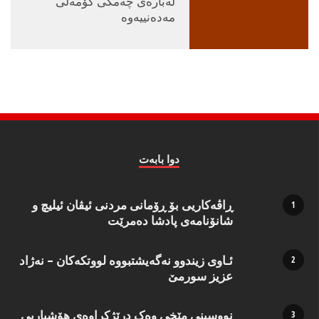
لەبارەی چەمكی كۆمەڵی
مەدەنییەوە
دوا بابه‌ت
ڕاڤەکاریی بۆ ڕۆمانی مردنی ئیڤان ئیلیچ و
شانۆنامەی پادشا دەمرێت
ئـاوی زیندوو نه‌گه‌یشتبووه‌ لووتكه‌كان – نه‌ژاد
عزیز سورمێ
نووسینی مێخی وەک درێژکراوەی هۆشیاریی