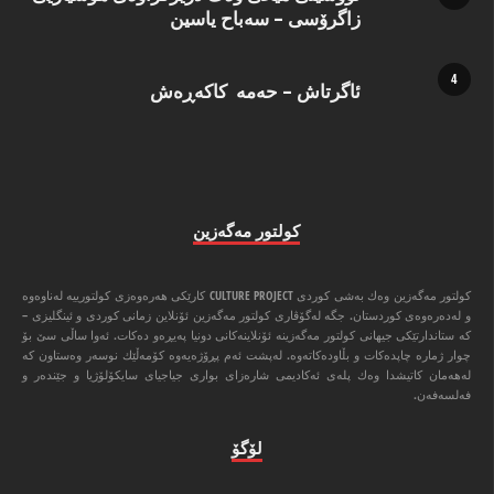
زاگرۆسی – سەباح یاسین
ئاگرتاش – حەمە کاکەڕەش
كولتور مه‌گه‌زین
كولتور مه‌گه‌زین وه‌ك به‌شی كوردی CULTURE PROJECT كارێكی هه‌ره‌وه‌زی كولتورییه‌ له‌ناوه‌وه‌
و له‌ده‌ره‌وه‌ی كوردستان. جگه‌ له‌گۆڤاری كولتور مه‌گه‌زین ئۆنلاین زمانی كوردی و ئینگلیزی –
كه‌ ستاندارتێكی جیهانی كولتور مه‌گه‌زینه‌ ئۆنلاینه‌كانی دونیا په‌یڕه‌و ده‌كات. ئه‌وا ‌ساڵی سێ بۆ
چوار ژماره‌ چاپده‌كات و بڵاوده‌كاته‌وه‌. له‌پشت ئه‌م پڕۆژه‌یه‌وه‌ كۆمه‌ڵێك نوسه‌ر وه‌ستاون كه‌
له‌هه‌مان كاتیشدا وه‌ك پله‌ی ئه‌كادیمی شاره‌زای بواری جیاجیای سایكۆلۆژیا و جێنده‌ر و
فه‌لسه‌فه‌ن.
لۆگۆ