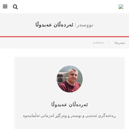
نووسه‌ر:
ئەردەڵان عەبدوڵا
سه‌ره‌تا
ardalan
ئەردەڵان عەبدوڵا
ڕەخنەگری ئەدەبی و نوسەر و وەرگێڕ لەزمانی ئەڵمانیەوە