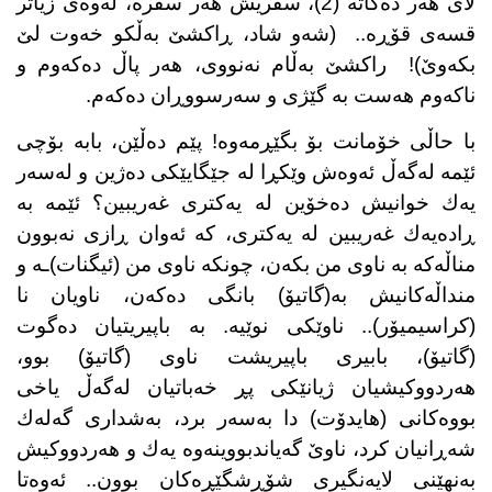
لای هەر دەكاتە (2)، سفریش هەر سفرە، لەوەی زیاتر
قسەی قۆڕە..
(شەو شاد، ڕاكشێ بەڵكو خەوت لێ
بكەوێ)!
راكشێ بەڵام نەنووی، هەر پاڵ دەكەوم و
ناكەوم هەست بە گێژی و سەرسووڕان دەكەم.
با حاڵی خۆمانت بۆ بگێڕمەوە! پێم دەڵێن، بابە بۆچی
ئێمە لەگەڵ ئەوەش وێكڕا لە جێگایێكی دەژین و لەسەر
یەك خوانیش دەخۆین لە یەكتری غەریبین؟ ئێمە بە
ڕادەیەك غەریبین لە یەكتری، كە ئەوان ڕازی نەبوون
مناڵەكە بە ناوی من بكەن، چونكە ناوی من (ئیگنات)ـە و
منداڵەكانیش بە(گاتیۆ) بانگی دەكەن، ناویان نا
(كراسیمیۆر).. ناوێكی نوێیە. بە باپیریتیان دەگوت
(گاتیۆ)، بابیری باپیریشت ناوی (گاتیۆ) بوو،
هەردووكیشیان ژیانێكی پڕ خەباتیان لەگەڵ یاخی
بووەكانی (هایدۆت) دا بەسەر برد، بەشداری گەلەك
شەڕانیان كرد، ناوێ گەیاندبووینەوە یەك و هەردووكیش
بەنهێنی لایەنگیری شۆڕشگێڕەكان بوون.. ئەوەتا