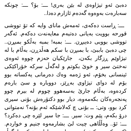
دەبێ ئەو تیژاوەی لە بێن بەری! ـــ: بۆ؟ ـــ: چونكە
سەبارەت بەوەوە گەدەم ئازارم دەدا..
ـــ: ڕاست دەكەی، ئەمەش مانای وایە كە تۆ تووشی
قورحە بوویت بەیانی دەتبەم معایەنەت دەكەم. ئەگەر
تووشی بووبی دەیبڕن. ـــ: بمبە! بمبە بەڵكو بمبڕن..
چی دەبێ باببێ، با بمبڕن با سكم هەڵدڕن، بەڵام با لە
تیژاوێم ڕزگار بكەن،
جارێكیان حەزم چووە ئەوەی
نەختێ سیر و خوێ بكوتم و لەگەڵ سركە خۆراكێكی
ئینسانی بخۆم، ئەو ژەمە وەك دەرمانی یەكساتە بوو
بۆم لە دوای تیژاوی بەڕێز، دووبارە و سێ بارەم
كردەوە، بەڵام جارێ بەسەهوو چووم لە بیرم چوو
پەنجەرەكان بكەمەوە، دیار بوو دكتۆرەش بۆنی سیری
كرد بوو، وتی: ــ بۆنی چ كەلاشێكە ئەم بۆنە؟ نەمتوانی
درۆ بكەم، پێم وت: سیر. ـــ: جا سیر لێرە چی دەكرد؟
ـــ: ئۆ.. وەڵڵاهی چیت لێ بشارمەوە جنیم و خواردم.