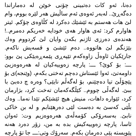
دەنا، ئەو كات دەتبینی چۆنی خوێن لە دەماراندا
دەگەڕێ.. لەبەر ئەوەی ئەم ساڵیش هەر لێرە بووم، وام
لێ هات هەستم بە ئێشێك دەكرد لە كڵاوەی چۆكم. ئیتر
هاوارم كرد: ئەی هاوار هەی خودایە خەریكم دەمرم..!
هەندەی دەرزی ئاژنم بكەن وایان لێ كردووم وەك
بێژنگم لێ هاتووە.. دەم ئێشێ و قسەیش ناكەم.
جارێكیان ئاوەڵ زاوەكەم تێپەڕی پێمەڕەیێكی پێ بوو:
ـــ: بۆ كوێ؟ ـــ: پارچە زەوییەكیان لە هەرەوەزیێ
داومەتێ، ئەوا ئێستاش دەچم تەختی بكەم، (وێنجە)ی بۆ
پێچۆڵێ تیا دەچێنم، بۆ لەگەڵم نایێی؟ وەرە چ دەبێ با
ببێ. لەگەڵی چووم.. كێڵگەكەمان تەخت كرد، بژارمان
كرد، ئێوارە داهات، منیش هیچ ئێشێكم تێدا نەما.. وەك
بڵێی كەسێ بە دەست لێی دەرهێنابم و لە بن خاكی
نابێ. بەسەرۆكی كۆمەڵەی هەرەوەزیم وت: ئەوان
ئاسا، پارچە زەوییەكیش بدە بە من، زۆر دەرد هەنە
پێویستە پێی دەرمان بكەم. سەرۆك وتی:ـــ جا تۆ پارچە