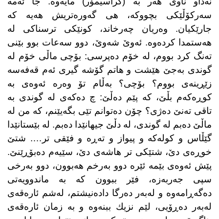
نەداو ناوی هەر بە (كراسیمۆر) مایەوە. جا ئەمە
سەركۆڵێكی بچووكە، هی گەورەتریش هەیە كە
جارێكیان. وەریان چەرخاند، كونێكی ترسناكی لە
هەستمدا كردەوە. ئەوێ شەوێ، دوو سەعات بوو بێنی
تەنگ كرد بووم، لە خۆم دەپرسی: بۆچی ماڵی خۆم لە
گوندی بەجێ هێشت و هاتم گۆشە گیری ئەم قەفەسە
زێڕینەی بووم؟ بۆچی؟ بەڵام تۆ وەرە ئەوەی بە
كوڕەكەم بڵێ، كە پێم دەڵێ: چ دەكەی لە گوندی بە
تاقی تەنێ دەژی؟ چۆن دەتوانم تێی بگەیێنم، كە من لە
ماڵێ دەبم لە گوندی، لە دڵێ جیهانێدا دەبم. لە بێستانێدا
گێڵاس و كولەكە و پیواز و تەڕە و فێقی تر…. شتێ
خوڕەی دێ، شتێكی تر هاشەی دێ، سێیەم دەبۆڕێنێ.
پێش ئەوەی بێمە ئێرە دوو بەرخم هەبوون، دوو بەرخی
سپی جەربەزە، فێر ببوون كە بە ماندوویەتی
دەگەڕامەوە و لەبەر دەرگا دادەنیشتم، لەشم ئارەقەی
لەبەر دەڕۆیی، لێم نزیك ببنەوە و بە زمان ئارەقەی