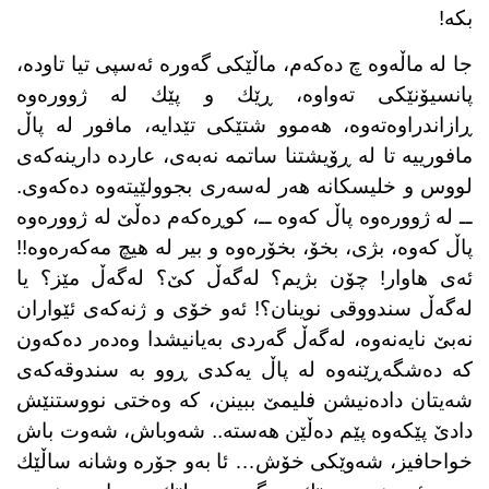
بكە!
جا لە ماڵەوە چ دەكەم، ماڵێكی گەورە ئەسپی تیا تاودە،
پانسیۆنێكی تەواوە، ڕێك و پێك لە ژوورەوە
ڕازاندراوەتەوە، هەموو شتێكی تێدایە، مافور لە پاڵ
مافورییە تا لە ڕۆیشتنا ساتمە نەبەی، عاردە دارینەكەی
لووس و خلیسكانە هەر لەسەری بجوولێیتەوە دەكەوی.
ــ لە ژوورەوە پاڵ كەوە ــ، كوڕەكەم دەڵێ لە ژوورەوە
پاڵ كەوە، بژی، بخۆ، بخۆرەوە و بیر لە هیچ مەكەرەوە!!
ئەی هاوار! چۆن بژیم؟ لەگەڵ كێ؟ لەگەڵ مێز؟ یا
لەگەڵ سندووقی نوینان؟! ئەو خۆی و ژنەكەی ئێواران
نەبێ نایەنەوە، لەگەڵ گەردی بەیانیشدا وەدەر دەكەون
كە دەشگەڕێنەوە لە پاڵ یەكدی ڕوو بە سندوقەكەی
شەیتان دادەنیشن فلیمێ ببینن، كە وەختی نووستنێش
دادێ پێكەوە پێم دەڵێن هەستە.. شەوباش، شەوت باش
خواحافیز، شەوێكی خۆش… ئا بەو جۆرە وشانە ساڵێك