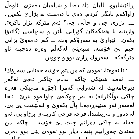
ڕاكێشابوو، باڵیان لێك دەدا و شیلەیان دەمژی.. ئاوەڵ
زاواكەم بانگی كردم: دەی با دەست بە بژارێ بكەین..
ـــ: بژاری چی و حاڵی چی؟ ئەم مێرگە بژار ناكرێ،
وازبێنە با هەنگەكان گۆرانی بڵێن و سوپاسی (گاتیۆ)
بكەن.
ئێوارێ بە سەرۆكم وت: ــ گەر دەتەوێ بزانی
چیم پێ خۆشە، سبەینێ لەگەڵم وەرە دەچینە ناو
مێرگەكە..
سەرۆك ڕازی بوو و چووین.
ـــ: ئا ئەوەتا، ئەوەی كە من پێم خۆشە جەنابی سەرۆك!
ـــ: ئەمە شتێكی چاكە، بەڵام چاكتر دەبێ ئەگەر
دێوجامەیێك لە شەرابی گەمزا (جۆرە مەیێكی هەرە
چاكی بوڵگارانە) بە بەر چوكڵەی چاوانەوە بنرێ.. ئنجا
لەسەر ئەو سێپەڕەیەدا پاڵ بكەوێ و قەڵێشت پێ بێ،
لە دەور و بەریشتدا، قرچە قرچی كاریلەی برژاو بێ، ئەو
حەلە بە چاكی دەزانم چیت پێ خۆشە… چاكە! من
هەندێ چەوراییم پێیە.. دیار بوو ئەوەی پێی بوو دەری