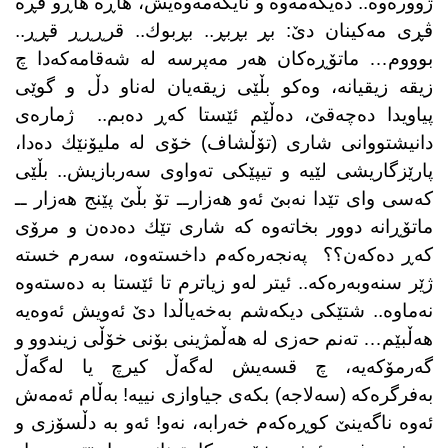
ژوورەوە.. دەیكەمەوە و نایكەمەوەیش، هاڕە هاڕو ڤڕە
ڤڕی مەكینان دێ: بڕ بڕبڕ.. بڕبوك.. قرڕڕڕ قڕڕ..
بوووم… ماتۆڕەكان هەر مەپرسە لە شەقامەكەدا چ
زیقە زیقیانە، وەكو بڵێی زیقەیان لەناو دڵ و گوێی
پیاویدا دەچەقێ، دەڵێم ئێستا كەڕ دەبم..
ژمارەی
دانیشتووانی شاری (تۆڵشاف) خۆی لە ملیۆنێك دەدا،
پارێزگاریشی لێیە و تیپێكی تەواوی سەربازیش.. بڵێی
كەسی وای تێدا نەبێ ئەو هەزارــ تۆ بڵێ پێنج هەزار ــ
ماتۆڕانە دوور بخاتەوە كە شاری تێك دەدەن و مرۆی
كەڕ دەكەن؟؟
پەنجەرەكەم داخستەوە، سەرم خستە
ژێر سنەوبەرەكە.. ئیتر لەو زیاترم تا ئێستا بە دەستەوە
نەماوە.. شتێكی دیكەشم بەخەیاڵدا دێ ئەویش ئەوەیە
هەڵبێم… تەنم حەزی لە هەڵمژینی بۆنی خۆڵی زیندوو و
گەرمۆكەیە، چ قسەیش لەگەڵ كیرچ یا لەگەڵ
بەفرگرەكە (سه‌لاجه‌) بكەی جیاوازی نییە! بەڵام ئەمەش
ئەوە ناگەینێ كوڕەكەم خەرابە، نە‌و! ئەو بە دڵسۆزی و