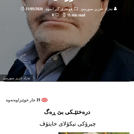
نه‌ژاد عه‌زیز سورمێ
هونه‌ری گێڕانه‌وه
31/05/2026
0
15 min read
نه‌ژاد عزیز سورمێ
31 جار خوێنراوه‌ته‌وه
دره‌ختێـكی بێ ڕەگ
چیرۆكی نیكۆلای خایتۆڤ