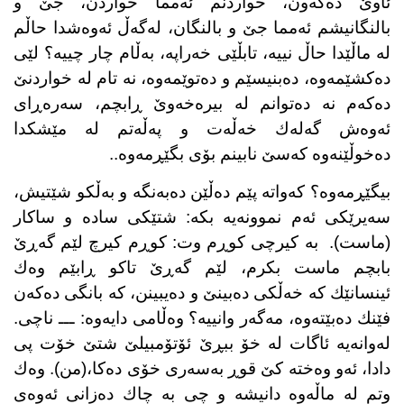
ئاوێ دەكەون، خواردنم ئەمما خواردن، جێ و
بالنگانیشم ئەمما جێ و بالنگان، لەگەڵ ئەوەشدا حاڵم
لە ماڵێدا حاڵ نییە، تابڵێی خەراپە، بەڵام چار چییە؟ لێی
دەكشێمەوە، دەبنیسێم و دەتوێمەوە، نە تام لە خواردنێ
دەكەم نە دەتوانم لە بیرەخەوێ ڕابچم، سەرەڕای
ئەوەش گەلەك خەڵەت و پەڵەتم لە مێشكدا
دەخوڵێنەوە كەسێ نابینم بۆی بگێڕمەوە..
بیگێڕمەوە؟ كەواتە پێم دەڵێن دەبەنگە و بەڵكو شێتیش،
سەیرێكی ئەم نموونەیە بكە: شتێكی سادە و ساكار
(ماست).
بە كیرچی كوڕم وت: كوڕم كیرچ لێم گەڕێ
بابچم ماست بكرم، لێم گەڕێ تاكو ڕابێم وەك
ئینسانێك كە خەڵكی دەبینێ و دەیبینن، كە بانگی دەكەن
فێنك دەبێتەوە، مەگەر وانییە؟ وەڵامی دایەوە: ـــ ناچی.
لەوانەیە ئاگات لە خۆ ببڕێ ئۆتۆمبیلێ شتێ خۆت پی
دادا، ئەو وەختە كێ قوڕ بەسەری خۆی دەكا،(من). وەك
وتم لە ماڵەوە دانیشە و چی بە چاك دەزانی ئەوەی