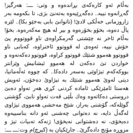
بەڵام ئەو كارەكەی بڕاندەوە و وتی: ـــ: هەرگیز!
گەڕانەوە نییە.. دەگەڕێیەوە بەتەنێ بژی، تا بكەومە بەر
زاروزمانی خەڵكی لادێ! (ناتوانێ بابی بەخێو بكا).. لێرە
پاڵ دەوە، بخۆو بخۆرەوە و بیر لە هیچ مەكەرەوە. بخۆ!
بەڵام ئاخر نە چێشتی گەرمكراوەی ناو قووتووم پێ
خۆش نییە، ئەوەی لە قووتوو ئاخنراوە، كەبابی ناو
قووتوو هەموو شتێك قووتوو كراوە، قووتوو دەكەنەوە و
خواردن تێ دەكەن لە هەموو ئیشانیش وێرانتر
بووكەكەم تیژاوێی بەسەر دادەكا.. كە چووە ئەڵەمانیا،
دیتی لەوێ هەموو شتێك بە تیژاوێ دەخۆن، ئەویش
هەستا ئامێرێكی ئامادە كردنی كڕی هەر تەواو دەبێ
دروستی دەكاتەوە وەك بڵێی قەت تەواو نابێ، گۆشتی
گوێلەكە، گۆشتی بەراز، شێخ مەحشی هەمووی تیژاوی
لەگەڵ دایە، نە دەتوانی چەشنی ئەو دانە بناسییه‌وه‌
دەیخۆی، نە دەشتوانی نەیخۆی! ژنەكە تەبیات تیژ و
مزوڕە مۆنج دادەگرێ.. جارێكیان بە (كیرچ)م وت:ـــ ـــ: