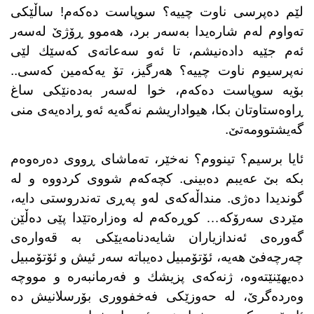
لێم دەپرسی ناوت چییە؟ سوپاست دەكەم! ساڵێكی
تەواوم لەم شارەیدا بەسەر برد، هەموو ڕۆژێ لەسەر
ئەم جێیە دادەنیشم، تا ئەو سەعاتەی كەسێك لێی
نەپرسیوم ناوت چییە؟ هەرگیز، تۆ یەكەمین كەسی..
بۆیە سوپاست دەكەم، خوا لەسەر بەدەنێكی ساغ
ڕاوەستاوتان بكا، هیواداریشم نەگەیە ئەو ڕادەیەی منی
گەیشتوومەتێ.
ئایا برسیم؟ تینووم؟ نەخێر، تەماشای ڕووی دەرەوەم
بكە بێ عەیبم دەبینی. كچەكەم شووی كردووە و لە
گوندیدا دەژی. منداڵەكەی لەو پەڕی تەندروستی دایە،
مێردی سەرۆكە… كوڕەكەم لە وەزارەتێدا پێی دەڵێن
گەورەی ئەندازیاران شایەدنامەیێكی بە قەوارەی
چەرچەفێ هەیە، ئۆتۆمبیل دەیباتە سەر ئیش و ئۆتۆمبیل
دەیهێنێتەوە، ژنەكەی پزیشك و فەرمانبەرە و مووچە
وەردەگرێ، لە حەوزێكی فەخفووری بۆرسلانیش دە