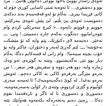
ئەوەی زامدار بووبێ یاخود نووكی دەخوێن هاتبێ… مرد
بوو و دەشفڕی… ئا ئەوەیە شتی ئاسایی كوڕی خۆم لە
كاتی فڕیندا بمری.. بەڵام تۆ لەو قەفەسەم بەند دەكەی
دەمویست ئەوەی پێ بڵێم، لێ پێش ئەوەی بیدركێنم،
جوویم و قووتم دایەوە…« كیرچ سەیرێكی كردم وام
تێوەڕامابوو، دەتگوت یەكەم جارە دەمبینێ..! وتی: ـــ
نەخێر.. دەتبەمە لای دكتۆرێك، پێم وایە كە تۆ مێشكت
نەخۆشە! ـــ: لێم گەڕێ لەبەر و دختۆران، چاكتر وایە بۆ
خۆت بچیتە سینەما!.. وام زانی لە قسەكانم دەگا، بەڵام
دیار بوو تێی نەگەیشتبوو.. وشە بە گوێرەی ئەو وەك
ژمارە وایە، دوو هەر دووە و سفریش هەر سفر…! من
بەرەو مێرگی بەرفرەو كاكی بە كاكی دەچم.. ئەویش
بەرەو بەغدا.. لە كوێ دەگەینەوەیەك؟ ئا ئەمەیە سەری
كۆڵیوم و گێژی كردووم، وێنەی دار كۆڵێ بەسەرمەوەیە،
دەسوڕێ و دەسوڕێ تا لە ئاگر و ئارەقەمدا نقوم
دەكا… ڕەپێ دەبم پەنجەرەكە بكەمەوە هەوایێك بێتە