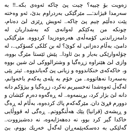
زەویت بۆ چییە؟ چیت پێ چاكە ئەوه‌ی بكە..!! بە
سەرمدا قیژاند:ـــ مێرگێكی بەردراوم بدێ، ئەو وەختە
پێت دەڵێم چیم پێ چاكە.. ئەویش ڕێزی لێ دەنام،
چونكە من یەكێكم لەوانەی كە بەشداریان لە
دامەزراندنی كۆمەڵەی هەرەوەزیدا كردووە. مێرگێكی
دامێ، بەڵام دەزانی لە كوێ؟ لە بن كلكی كسۆكی..، لە
چۆلەوارێكی بەیار و بێ ئاودا.. پێش ئێستا مێرگ بووە،
وازی لێ هێنراوە زڕەگیا و وشترالووكی لێ شین بووە
و، خاكەكەی خنكاندووە و زیانی پێ گەیاندووە.. ئیتر پێی
بەسەردا نەهاتووە.. من خۆم بە پلەی یەكەم باخەوانم،
لەگەڵ ئەوەشدا تەخسیریم نەكرد، زڕەگیا و بیژۆكم دانە
دانە لێ بژار كرد، بڕینمەوە.. لە ڕەگەوە دەرم كێشان و
دوورم فڕێ دان. مێرگەكەم پاك كردەوە، بەڵام لە ڕەگ
و ڕیشەی (قرانیا) یێك هەڵنگووتم.. ڕەگی لە قووڵایی
خاكدا گیر كرد بوو، نە دەهەژایەوە، نە دەشبزووت..
گەلێكی بە دەسكەپێمەڕان لەگەڵ خەریك بووم، بێ