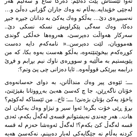
ئەوا ئێستاش پێت دەڵێم: دەرگا ساغ و سەلیم هەر
لەجێی خۆیدایە..بەڵام نە وەك جاران گۆرانی دەڵێ و…
نەسییڕەی دێ… بەڵكو وەك یەكێ بە ددانان جیڕە جیڕ
دەكا، وەك سەگی پێكراویش نسكە نسكی دێ..
سەركار هەواڵت دەپرسێ، هەروەها خەڵكی گوندی
هەموویان، لێت دەپرسن..« نامەكەم دایە دەست
كوڕەكەم بیخوێنێتەوە، بەڵكو هەست بەوە بكا، كە من
پێویستیم بە ماڵێیە و سووڕەی ناوك نیم بڕابم و فڕێ
درابمە بیرێكی قووڵەوە.. ئایا دەزانی چی پێ وتم؟:
ـــ: ئێوەی پیر وەك منداڵانن، بە دوای حەسانەوەی
خۆتان ناگەڕێن، جا چ كەسێ هەبێ بەڕووتانا بقیژێنێ،
یاخۆد یەكێ بۆتان بژەنێ! ـــ: ئاخ.. من ئێستاكە لەكوێم؟
بڕۆ ڕێی خۆت بگرە! ئەوا سیر و تیژاو وەك یەكیان لێ
هات.. هەر چەندی نەیشتوانم قسەی لەگەڵ بكەم، ئەدی
قسە لەگەڵ كێ بكەم؟! لەگەڵ ئەوەشا حەزم لە قسە
كردنە بەڵام نە جێگایەكی لەبار دەبینم، نەكەسێ هەیە