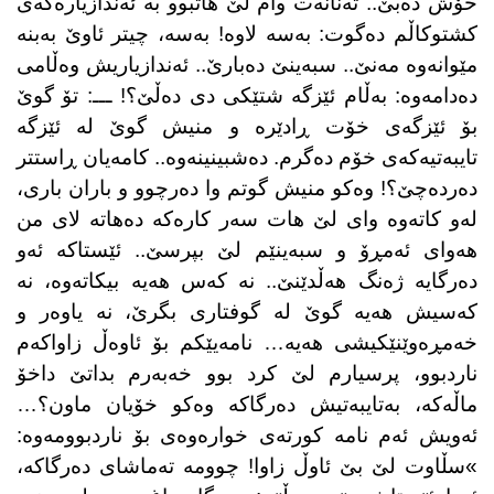
خۆش دەبێ.. تەنانەت وام لێ هاتبوو بە ئەندازیارەكەی
كشتوكاڵم دەگوت: بەسە لاوە! بەسە، چیتر ئاوێ بەبنە
مێوانەوە مەنێ.. سبەینێ دەبارێ.. ئەندازیاریش وەڵامی
دەدامەوە: بەڵام ئێزگە شتێكی دی دەڵێ؟! ـــ: تۆ گوێ
بۆ ئێزگەی خۆت ڕادێرە و منیش گوێ لە ئێزگە
تایبەتیەكەی خۆم دەگرم. دەشبینینەوە.. كامەیان ڕاستتر
دەردەچێ؟! وەكو منیش گوتم وا دەرچوو و باران باری،
لەو كاتەوە وای لێ هات سەر كارەكە دەهاتە لای من
هەوای ئەمڕۆ و سبەینێم لێ بپرسێ.. ئێستاكە ئەو
دەرگایە ژەنگ هەڵدێنێ.. نە كەس هەیە بیكاتەوە، نە
كەسیش هەیە گوێ له‌ گوفتاری بگرێ، نە یاوەر و
خەمڕەوێنێكیشی هەیە… نامەیێكم بۆ ئاوەڵ زاواكەم
ناردبوو، پرسیارم لێ كرد بوو خەبەرم بداتێ داخۆ
ماڵەكە، بەتایبەتیش دەرگاكە وەكو خۆیان ماون؟…
ئەویش ئەم نامە كورتەی خوارەوەی بۆ ناردبوومەوە:
»سڵاوت لێ بێ ئاوڵ زاوا! چوومە تەماشای دەرگاكە،