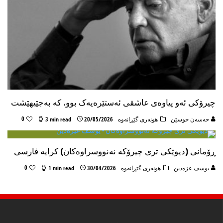
چیرۆکی ئەو پیاوەی عاشقی ئەستێرەیەک بوو، کە بەجێیهێشت
0
حه‌سه‌ن حوسێن
هونه‌ری گێڕانه‌وه
20/05/2026
3 min read
ڕۆمانی (دیوێکی تری چیرۆکە نەنووسراوەکان) کرایە فارسی
0
یوسف عزەدین
هونه‌ری گێڕانه‌وه
30/04/2026
1 min read