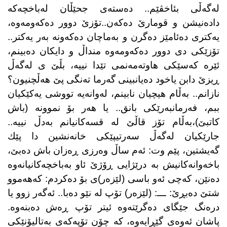
لەگەڵی بئاخڤێم.. دەستەی جحێڵان لەباخچەكە
دادەنیشن و قومارێ دەكەن..تۆزێ دوور دەكەومەوە،
یەكتری دەئامێز دەگرن و بەماچان دەكەونە بەر یەكتر..
تۆزێكی دی دوور دەكەومەوە منداڵ و دایكان دەبینم،
ئێرە كەسێكی هاوتەمەنمی تێدا نییە، بڵێ ی لەگەڵ
ڕیزێ دابن یاخود دەیانبینی گەرما تەنگی پێ هەڵچنیون؟
نازانم.. بەڵام هیچیان نابینم، لەوانەیە تووشی یەكێكیان
ببم، فەرمانبەرێكی بانق.. یا هەر بۆ نموونە (باش
كاتبێ)،بەڵام تۆز قاڵێ لە قسەكانیانم بەدڵ نییە..
جارێكیان لەگەڵ سەرتیپێكی خانەنشین دا پێك
گەیشتین، پێم وت: ئەم ساڵ وەرزی ڕەزان باش دەبێ،
باخەوانەكانیش بە درێژایی ڕۆژێ ئاو بەباخچەكانیانەوە
دەنێن، كەچی ئەو باسی (لێزەر)ی بۆ دەكردم: كەهەموو
شتێ دەبڕێ: ـــ: (لێزەر) تۆپ لە نێو دەبا.. ئەگەر زوو یا
درەنگ جێگای دەگرێتەوە ئیتر تۆپ ڕەش دەبنه‌وە.
پاشان ئەوەی گێڕایەوە، كە چۆن تۆپەكەی بەتالیۆنێكی