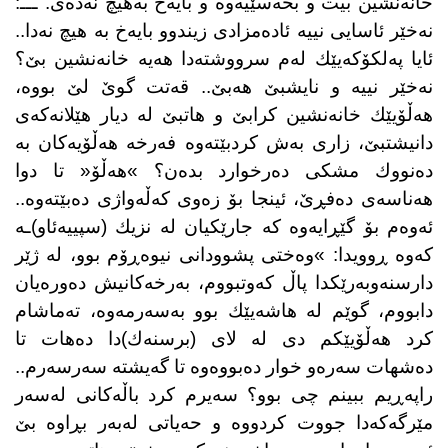
خانەنشین بیت و بحەسێیەوە و بایەخ بەهیچ نەدەی. ـــ:
نەخێر ئاسایی نییە ئادەمزادی زیندوو بایەخ بە هیچ نەدا..
ئایا پەلكۆكەیێك لەم سرووشتەدا هەیە خانەنشین بێ؟
نەخێر نییە و نایشبێ هەبێ.. قەتت گوێ لێ بووە،
هەڵۆیێك خانەنشین كرابێ و هاتبێ لە دیار هێلانەكەی
دانیشتبێ، زاری بەش كردبێتەوە فەرخە هەڵۆیەكان بە
دەنووك مشكی دەرخوارد بدەن؟ »هەڵۆ« تا دوا
هەناسەی دەفڕێ، ئینجا بۆ زەوی كەڵەواژی دەبێتەوە..
ئەوەم بۆ گێڕایەوە كە جارێكیان لە نزیك (سپییەئاو)ـە
كەوە ڕوویدا: »وەختی پشوودانی نیوەڕۆم بوو، لە ژێر
دارسنەوبەرێكدا پاڵ كەوتبووم، بەرخەكانیش دەورەیان
دابووم، گوێم لە هاشەیێك بوو بەسەرمەوە، تەماشام
كرد هەڵۆیێكم دی لە لای (برسنەك)دا دەهات تا
دەشهات سەرەو خوار دەبووەوە تا گەیشتە سەرسەرم..
راپەڕیم ببینم چی بوو؟ سەیرم كرد باڵەكانی لەسەر
مێرگەكەدا جووت كردووە و حەیاتی لەبەر بڕاوە بێ