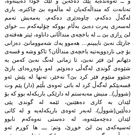
و ــ ئەوەندەیە پێك دەگەین و لێك جودا دەبینەوە،
تەنانەت كە منداڵەكەیان لە ماڵەوە بێ چاكترە، یاری
لەگەڵ دەكەم، چاوەدێری دەكەم، بەمەیش تەمم
لەسەری پەرت دەبێ بەڵام بووكە چۆلیەكەم ـــ خوای
لێ ڕازی بێ ــ لە باخچەی منداڵانی داناوە، ئیتر هەفتەی
جارێك نەبێ نایبینم… هەموو یەك شەموومانێ. دەزانی
بۆ چی ناردوویەتیە باخچەی منداڵان؟ تاكو وشە و قسەی
دێهاتم لێ فێر نەبێ، تا زمانی لەنگ نەبێ كەمن بە
شێوەی گوندی لەگەڵی دەدوێم. لەو باوەڕەدای بازێ
جنێوو منێوم فێر كرد بێ؟ نەخێر، تەنها لە پێش ئەو
قسەیێكم لەگەڵ كرد لە باتی ئەوەی بڵێم (دار) پێم وت
(شووڵ).. منیش مەبەستم لە دارێكی باریكەلە بوو كە بۆ
لێدان بە كاری دەهێنین، ئێمە لە گوندی پێی
دەڵێین(شووڵ)، لەبەر ئەوەی باریكەلەیە و لە كاتی
لێدان دەچەمێتەوە، لە دەستی نەوەكەم نابوو
ئەسپەكەی پێ لێ خوڕێ، وتم: ـــ ها كوڕم ئەو