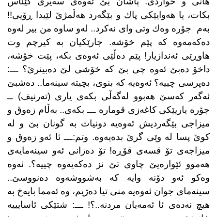
هانی و خواردی. پاشان بێ ئەوەی سەیری گێڵاس
بكات، یا هەوایێكی پاك و بێگەرد هەڵمژێ لێیدا ڕۆیی!!
بەم
جۆرە وەك وتی وای نەكرد.. لەو ساوە من بیر لەوە
دەكەمەوە كە پێم خۆشە. جارێكیان بە كیرچم وت
هاوڕێی ئەندازیار! پێم دەڵێی ئەوەی بكە، پێت خۆشە،
داخۆ دەبێ ئەوە چی بێ كە خۆشی لێ دەبینرێ؟ ـــ:
دەپرسی چییە؟ ئەوەیە كە بنوی، بچیتە سینەما.. دەشبێ
ئەگەر كەسێ هەبوو لەگەڵی بكەی یاری (تەرنیف) ــ
جۆرە یاریێكی كاغەزی قومارە ـــ بكەی.. بەڵام زەوق و
میزاجی بێگەردیش ئەوەیە دونیات بە گونان بێ و لە
كوێ پسا لە وێی گرێ بدەیەوە. وتم:ـــ ئا ئەو زەوق و
میزاجەی تۆ قسەی قۆڕە! تۆ دەزانی ئەو سینەمایەی
هەموو ئێوارەیێ چاوی تێ نز دەكەیەوە چییە؟. ئەوە
وەكو ئەو دۆنە وایە كە بەشووشەوە دەنووسێ..
سینەمای جوان ئەوەیە منی تیا دەژیم، وە ئەمما بایەخ بە
هیچ نەدەی ئا ئەمەیان مردنە..؟! ـــ: شتێكی ئاسایییە