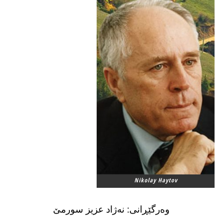
Nikolay Haytov
وەرگێڕانی: نه‌ژاد عزیز سورمێ