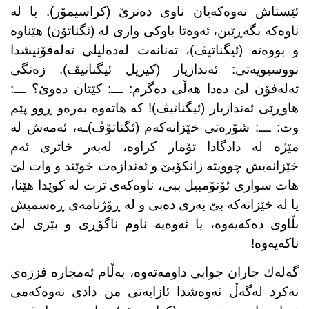
ئێستاش نەوەكەیان ناوی دەنرێ (كراسیمۆر). با لە
ناوەكە بگەڕێین، ئەوەتا باوكی وازی لە (ئگناتۆن) هێناوە
و بووەتە (ئیگناتیڤ)، تەنانەت لەدەلیلی تەلەفۆنیشدا
نووسیویەتی: ئەندازیار (كیریل ئیگناتیڤ). زەنگی
تەلەفۆن لێ دەدا هەڵی دەگرم: ـــ: كێتان دەوێ؟ ـــ:
هاوڕێی ئەندازیار (ئیگناتیڤ)! كە هاتەوە بەرەو ڕوو پێم
وت: ـــ: شۆرەتی خێزانەكەم (ئگناتۆڤ)ـە، ئەمەش لە
مێژە لە دادگادا تۆمار كراوە، لەبەر خاتری ئەم
خێزانەیش چوویتە زانكۆیێ و ئەندازەت خوێند و وات لێ
هات سواری ئۆتۆمبیل ببی، ناوەكەی ترت لە كوێدا هێنا،
یا لە خێزانەكە بێ بەری دەبی و لە ڕۆژنامەی ڕەسمیش
بڵاوی دەكەیەوە، یا ئەوەیە ناوم ناگۆڕی و بێزی لێ
ناكەیەوە!
گەلەك جاران جوابی داومەتەوە، بەڵام ئەمجارە فززەی
نەكرد لەگەڵ ئەوەشدا ئازایەتی من دادی نەوەكەمی