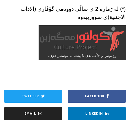
(*) له‌ ژماره‌ 2 ی ساڵی دووه‌می گۆڤاری (الاداب
الاجنبیة)ی سوورییه‌وه‌
ڕێنوس و خاڵبه‌ندی تایبه‌ته‌ به‌ نوسه‌ر خۆی.
TWITTER
FACEBOOK
EMAIL
LINKEDIN