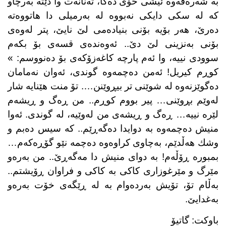
بە شەرەفەوە ئیشی خۆی دەكا، تەنانەت وا دێتە بەرچاو
كە لە سكی دایكی نەبووە لە بەرمیلی دا هاتووەتە
دەرێ، هەر بۆیە بۆنی بنیادەمی لێ نایێ، پتر لەوەی
بۆنی بەنزینی لێ دێ.. ئەوەندەی قسەی بۆ بكەم
سوودی نییە، وا ئەم پارچە كاغەزۆكەی بۆ دەنووسم: »
كوڕم كیریل! ئەمن دەچمەوە گوندی، ئەوان نەمامان
دەگوێزنەوە لە شوێنی تر بیڕوێنن…. تۆ منت هێنایە شار
لەوێم بڕوێنی… پیر بووم كوڕم.. من ڕەگ و ڕیشەم
لێرە نییە… ڕەگ و ڕیشەی من لەوێیە، لە گوندی. ئەوا
منیش دەچمەوە بە دوایدا دەگەڕێم.. كە سیس دەبم و
وشك هەڵدێم، بەچاوی كراوەوە دەچمە نێو گۆڕەكەم…
بمبورە ڕۆڵەم! بە دوای منیش دا مەگەڕێ.. من بەرەو
مێرگ و مێرغوزاری كاكی بە كاكی و فراوان ڕۆیشتم..
بەڵام تۆ، تۆیش بەردەوام بە لە ڕێگەی خۆت بەرەو
بەغدایێ.
باوكت: گاتیۆ