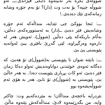
شووڵەی بگرە بەر نەبیتەوە دایكی قیژاندی:ـــ ئەو
شووڵە چییە؟ بۆ نەت وت (دار)؟ تۆ بەم جۆرە وشانە
زمانەكەی تێك دەدەی..!
ـــ: ئنجا بووكێ چی تێدایە، منداڵەكە ئەم جۆرە
وشانەیش فێر دەبێ ــ(دار) بە ئەستوورەكەی دەڵێن،
بەڵام باریكەكە پێی دەڵین (شووڵ)، ئەویش هەر لە
دارەوە وەرگیراوە، لێی گەڕێ بافێری ببێ لەوانەیە
پێویستی پێ بێ.
ـــ: نابێتە شوان تا پێویستی بە(شووڵ)ی تۆ هەبێ، كە
دەگاتە ئەوەی خوێندنی دواناوەندیش تەواو دەكا زمان
فێر دەبێ، ئەو كات بڕیاری پێویست دەدا.. بە هەر حاڵێ
بێ، پێویستی بە (شووڵ)ی تۆ نابێ. هەر بە هۆی ئەم
شووڵەیشەوە بوو
نێردرایە باخچەی منداڵان! بە مێردەكەیم وت: چاكتر
وایە، من بگەڕێمەوە لادێ، منداڵەكەش بێتەوە ماڵێ.