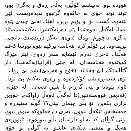
هوودە بوو. تەنیشتم كۆڵین، بەڵام ڕەق و بەگرێ بوو،
توند توند خۆی بە خاكەوە گرتبوو نەیدەویست لێی
بێتەوە، گشت لق و پۆپم بڕین، لقێك نەبێ چیدی پێوە
نەما، لەگەڵ ئەوەشدا پێم دەرنەكێشرا. یەكشەممەیێك
بەگژی داچووم، وەك ئەوەی بەگژ دڕندەیێك دابچم..
بڕیمەوە، بن كۆڵم كرد، هەناسە بڕكێم پێوە نووسا كەفم
هەڵدا.. ئاخری دەرم كێشایە سەر زەوی. ئیتر مێرگ
كەوتەوە هەناسەدان. لە جێی (قرانیا)یەكەشدا، دار
گێڵاسێكم لێ چەقاند، (خۆخ و هەرمێ)یشم لێ ڕواند..
تۆی سێپەڕەیشم كۆكردەوە و زەوی یەكەم پێ تۆدا..
ئاوم پێوەنا و لێی گەڕام تا شین دەبێ..
لە جێژنی
(قەدیس قووستەنتین)دا لەگەڵ ئاوەڵ زاواكەم چووین
بژاری بكەین، تۆ بڵێ چیمان بینی؟؟ گوڵە سێپەڕە و
خەشخاش تێكەڵ ببوون، بەری دارحەلووكە سوور ببوو،
بۆنی گوڵان كە بەناو دارستان بڵاو ببووەوە، ئاپوورەی
هەنگ و مێشی دیكەی عاشق بە گوڵی بۆ خۆی