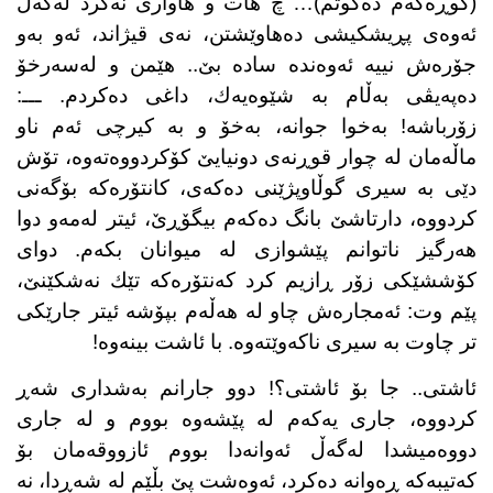
(كوڕەكەم دەكوتم)… چ هات و هاواری نەكرد لەگەڵ
ئەوەی پڕیشكیشی دەهاوێشتن، نەی قیژاند، ئەو بەو
جۆرەش نییە ئەوەندە سادە بێ.. هێمن و لەسەرخۆ
دەپەیڤی بەڵام بە شێوەیەك، داغی دەكردم. ـــ:
زۆرباشە! بەخوا جوانە، بەخۆ و بە كیرچی ئەم ناو
ماڵەمان لە چوار قوڕنەی دونیایێ كۆكردووه‌تەوە، تۆش
دێی بە سیری گوڵاوپژێنی دەكەی، كانتۆرەكە بۆگەنی
كردووە، دارتاشێ بانگ دەكەم بیگۆڕێ، ئیتر لەمەو دوا
هەرگیز ناتوانم پێشوازی له‌ میوانان بكەم. دوای
كۆششێكی زۆر ڕازیم كرد كەنتۆرەكە تێك نەشكێنێ،
پێم وت: ئەمجارەش چاو لە هەڵەم بپۆشە ئیتر جارێكی
تر چاوت بە سیری ناكەوێتەوە. با ئاشت بینەوە!
ئاشتی.. جا بۆ ئاشتی؟! دوو جارانم بەشداری شەڕ
كردووە، جاری یەكەم لە پێشەوە بووم و لە جاری
دووەمیشدا لەگەڵ ئەوانەدا بووم ئازووقەمان بۆ
كەتیبەكە ڕەوانە دەكرد، ئەوەشت پێ بڵێم لە شەڕدا، نە