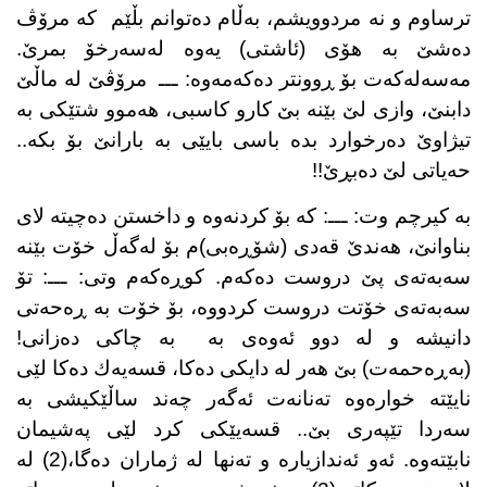
ترساوم و نە مردوویشم، بەڵام دەتوانم بڵێم
كە مرۆڤ
دەشێ بە هۆی (ئاشتی) یەوە لەسەرخۆ بمرێ.
مەسەلەكەت بۆ ڕوونتر دەكەمەوە: ـــ
مرۆڤێ لە ماڵێ
دابنێ، وازی لێ بێنە بێ كارو كاسبی، هەموو شتێكی بە
تیژاوێ دەرخوارد بدە باسی بایێی بە بارانێ بۆ بكە..
حەیاتی لێ دەبڕێ!!
بە كیرچم وت: ـــ: كە بۆ كردنەوە و داخستن دەچیتە لای
بناوانێ، هەندێ قەدی (شۆڕەبی)م بۆ لەگەڵ خۆت بێنە
سەبەتەی پێ دروست دەكەم. كوڕەكەم وتی: ـــ: تۆ
سەبەتەی خۆتت دروست كردووە، بۆ خۆت بە ڕەحەتی
دانیشە و لە دوو ئەوەی بە
بە چاكی دەزانی!
(بەڕەحمەت) بێ هەر لە دایكی دەكا، قسەیەك دەكا لێی
نایێتە خوارەوە تەنانەت ئەگەر چەند ساڵێكیشی بە
سەردا تێپەری بێ.. قسەیێكی كرد لێی پەشیمان
نابێتەوە. ئەو ئەندازیارە و تەنها لە ژماران دەگا،(2) لە