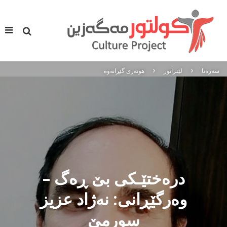
سه‌ره‌تا
لێتراتور
هونه‌ری گێڕانه‌وه
دره‌ختێـكی بێ ڕه‌گ –
وەرگێڕانی: نه‌ژاد عزیز
سورمێ