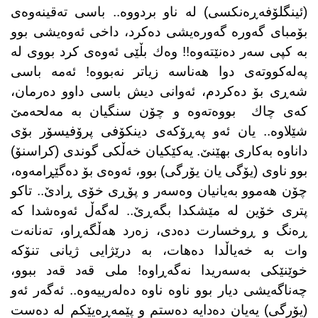
(ئینگلۆفەڕەنكسی) لە ناو بردووە.. باسی تەقینەوەی
بۆمبای گەورە گەورەیشی دەكرد، داخی ئەوەیشی بوو
بە كپی سەر دەنێتەوە!! وەك بڵێی ئەوەی كرد بووی لە
پەلەكووتەی دوا هەناسە زیاتر نەبووە! ئەمە باسی
شەڕی بۆ دەكردم، ئەوانی دیش باسی داوو دەرمان،
كەی چاك
بووەتەوە و چۆن سنگیان بە مەلحەمێ
شێلاوە.. یان ئەو پەڕۆكەی دینكۆفی پرۆفیسۆر بۆی
داناوە بەكاری بهێنێ. یەكێكیان خەڵكی گوندی (كراسنۆ)
بوو ناوی (یۆگی یان یۆرگی) بوو، ئەوەی بۆ دەگێڕامەوە،
چۆن هەموو بەیانیان وەسەر و پۆڕی خۆی ڕادێ.. تاكو
پتری خۆین لە مێشكدا بگەڕێ.. لەگەڵ ئەوەشدا كە
ڕەنگ و ڕوخسارت دەدی، زەرد هەڵگەڕاو، تەنانەت
وات بە خەیاڵدا دەهات، بە درێژایی ژیانی تنۆكە
خوێنێكی بەسەریدا نەگەڕاوە! ملی قەد قەد ببوو،
چەناگەیشی دیار بوو ناوە ناوە دەلەرییەوە.. ئەگەر ئەو
(یۆرگی) یەیان دەدایە دەستم و پێمەڕەیێكم لە دەست