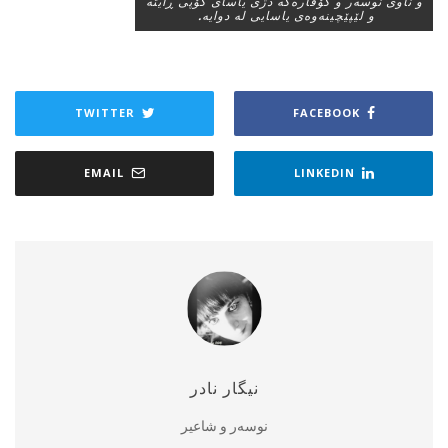
و ناوی نوسه‌ر و گۆڤاره‌كه‌ دژی یاسای كۆپی ڕایته‌
و لێپێچینه‌وه‌ی یاسایی له‌ دوایه‌. ‌
TWITTER
FACEBOOK
EMAIL
LINKEDIN
نیگار نادر
نوسەر و شاعیر