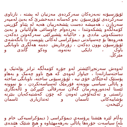
.
ئۆپۆزسیۆنە نەبەزەکان سەرکردەی مەزنیان لە پشتە ، نازناوی
سەرکردەی ئۆپۆزسیۆن بەو کەسانە دەبەخشرێ کە بەبێ لەمپەر
سەربازن ، هەمیشە دەست پێشخەرییان هەیە لە پێناو گۆڕینی
کۆمەڵگەو پێشکەوتندا ، بەردەوام چاوساغی هاوڵاتیانن و بەبێ
دەستکەوتی ماددی و ، خاکیانە پێشبڕکێی سەرکەوتن دەکەن،
هەروەها بۆ چەسپاندنی دیمۆکراسی لەکاتی پێویست دا بانگەشەی
ئۆپۆزسیۆن بوون دەکەن ، زۆرجاریش دەبنە هەڵگری ناوبانگی
باوک ، دایکی نەتەوە، وەکو گاندی و
مێرکڵ.
لەوەش سەرنجڕاکێشتر لەو جۆرە کۆمەڵگە ترانز پۆلەتیک و
ساختەسازانەدا ، جیاواز لەوەی کە هیج ناوو چەمک و بەهاو
پۆستێک لەجێگای خۆی نیە ، ئۆپۆزسیۆنی ساختە، ناوبانگی ساختە
و پاتاڵی سیاسی بوونەتە فۆرمێک لەسیاسەتکردن ، بۆ نموونە
ئێستا لەدەوروبەرمان گەلان سەرقاڵی کێبڕكێ و ئاڵەنگاری
زانستی و تەکنەلۆجی ئەوەن کە چۆن کەشتیەکەیان بنێرنە
بۆشاییەکانی ئاسمان و ئەندازیاری ئاسمان
رکێبخەن.
بەڵام لێرە هێشتا پرۆسەی دیمۆکراسی ( دیمۆکراسیەکی خام و
بڵە) سیاسەت جۆرەها پاتاڵی بەرهەمهێناوە و هیچ شتێک هێندەی