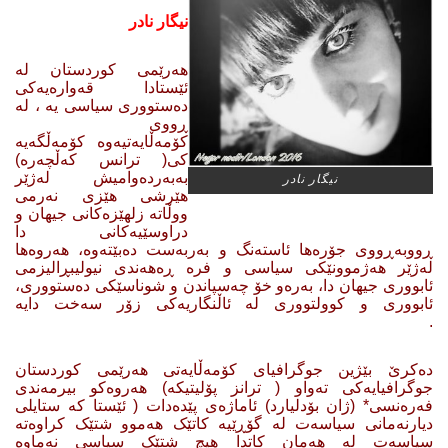
نیگار نادر
هەرێمی کوردستان لە
ئێستادا قەوارەیەکی
دەستووری سیاسی یە ، لە
ڕووی
کۆمەڵایەتیەوە کۆمەڵگەیە
کی( ترانس کەڵچەرە)
بەبەردەوامیش لەژێر
نیگار نادر
هێرشی هێزی نەرمی
ووڵاتە زلهێزەکانی جیهان و
دراوسێیەکانی دا
ڕووبەڕووی جۆرەها ئاستەنگ و بەربەست دەبێتەوە، هەروەها
لەژێر هەژموونێکی سیاسی و فرە ڕەهەندی نیولیبڕالیزمی
ئابووری جیهان دا، بەرەو خۆ چەسپاندن و شوناسێکی دەستووری،
ئابووری و کوولتووری لە ئاڵنگاریەکی زۆر سەخت دایە
.
دەکرێ بێژین جوگرافیای کۆمەڵایەتی هەرێمی کوردستان
جوگرافیایەکی تەواو ( ترانز پۆلیتیکە) هەروەکو بیرمەندی
فەرەنسی* (ژان بۆدلیارد) ئاماژەی پێدەدات ( ئێستا کە ستایلی
دیارنەمانی سیاسەت لە گۆڕێیە کاتێک هەموو شتێک کراوەتە
سیاسەت لە هەمان کاتدا هیچ شتێک سیاسی نەماوە