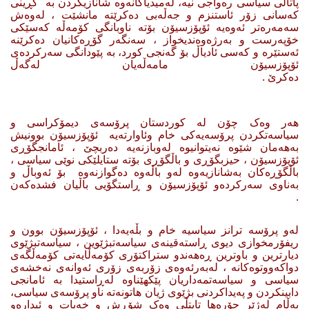
پاتاڵی سیاسی رەواجی نیە، لەمیدیاکانەوە شانازیکردن بە کڕینی
کەسانی زۆر ئاستنزم و جەڵەبی دەکرێتە مانشێت ، لەوەش
سەمەرەتر ئەوەیە ئۆپۆزسیۆن بۆتە ناوبانگی کۆمەڵە کەسێکی
خۆپەرست و بەرژەوەندیخواز ، سەنگەر گۆڕەکانیان دەکرێنە
ئەستێرە و کەسی ئادیاڵ بۆ گەنجی کورد، بە پێودانگی سەرکردەی
ئۆپۆزسیۆن مامەڵەیان لەگەڵ
دەکرێ
.
هەر وەک چۆن لە کوردستان پرۆسەی دیمۆکراسی و
سیاسەتکردن پرۆسەیەکی خام وئاوارتەیە ئۆپۆزسیۆن بوونیش
بەهەمان شێوە نەیتوانیوە لەوبازنەیە دەربچێ ، ئامانجگۆڕی
ئۆپۆزسیۆن ، حیزبگۆڕی و باڵگۆڕی بۆتە ستایلێکی نوێی سیاسی ،
باڵگۆڕەکان بەشانازیەوە لەو باڵەوە دەگوازنەوە بۆ ئەوباڵ و
بەناوی سەرکردەو ئۆپۆزسیۆن و ڕاستگۆیی باڵیان فشدەکەن
.
لەو پرۆسە ترانز سیاسیە خام و بڵەیه‌دا ، ئۆپۆزسیۆن بوون و
ریفۆرمخوازی دیوی ڕاستەقینەی سیاسەتبژێوین ، سیاسەتبژێوی
دیارترین و باوترین ڕەهەندو ستراکتۆری کۆمەڵایەتی کۆمەڵگەی
دواکەووتوەکانە ، لەبەرئەوەی زۆربەی زۆری ئەوانەی نەخشەی
سیاسی و سیاسەتمەداریان پێکهێناوە لەڕاستیدا بە ئامانجی
دابینکردن و پەیداکردنی بژێوی ژیان هاتونەتە ناو پرۆسەی سیاسی،
بەڵام لەژێر جۆرەها تایتڵی وەک شۆڕش و خەبات و ئیدارەو