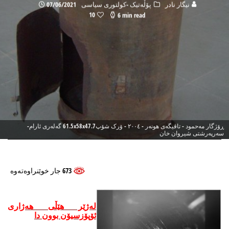
نیگار نادر
پۆڵه‌تیک -كولتوری سیاسی
07/06/2021
10
6 min read
ڕۆژگار مەحمود - تاقیگەی هونەر - ٢٠٠٤ - ۆرک شۆپ61.5x58x47.7 گەلەری ئارام-
سەرپەرشتی شیروان خان
673 جار خوێنراوه‌ته‌وه
لەژێر هێڵی هەژاری
ئۆپۆزسيۆن بوون دا