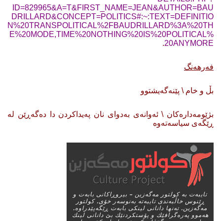
ID=829965&A=T&FIRST_NAME=JEAN&AUTHOR=BAU
DRILLARD&CONCEPT=POLITICS#:~:TEXT=DEFINITIO
N%20TRANSPOLITICAL%2FBAUDRILLARD%3A%20TH
E%20MODE,TIME%20NOTHING%20IS%20POLITICAL%
.
20ANYMORE
فەرهەنگ
بڵ و خام \ پێنەگەیشتوو
بژێومەدارەکان \ ئەوانەی بەدوای نان پەیداکردن دا دەگەڕێن لە
ڕێگەی سیاسەتەوە
تایبه‌ت به‌ كولتور مه‌گه‌زین – بیروڕاكانی بابه‌ت و
ڕێنوس خاڵبه‌ندی تایبه‌ته‌ به‌نوسه‌ر خۆی. كولتور
مه‌گه‌زین. ته‌نها دانانی لینكی بابه‌ت ڕێگه‌پێدراوه‌.
هه‌موو په‌ره‌گرافێك و پۆستكردنێك بێ دانانی لینك