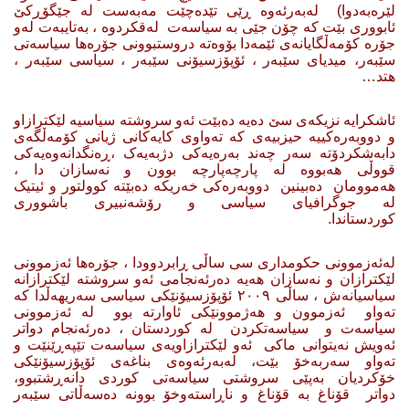
لێرەبەدوا) لەبەرئەوە ڕێی تێدەچێت مەبەست لە جێگۆڕکێ
ئابووری بێت کە چۆن جێی بە سیاسەت لەقکردوە ، بەتایبەت لەو
جۆرە کۆمەڵگایانەی ئێمەدا بۆوەتە دروستبوونی جۆرەها سیاسەتی
سێبەر، میدیای سێبەر ، ئۆپۆزسیۆنی سێبەر ، سیاسی سێبەر ،
هتد…
ئاشکرایە نزیکەی سێ دەیە دەبێت ئەو سروشتە سیاسیە لێکترازاو
و دووبەرەکییە حیزبیەی کە تەواوی کایەکانی ژیانی کۆمەڵگەی
دابەشکردۆتە سەر چەند بەرەیەکی دژبەیەک ،ڕەنگدانەوەیەکی
قووڵی هەبووە لە پارچەپارچە بوون و نەسازان دا ،
هەموومان دەبینین دووبەرەکی خەریکە دەبێتە کوولتور و ئیتیک
لە جوگرافیای سیاسی و رۆشەنبیری باشووری
کوردستاندا.
لەئەزموونی حکومداری سی ساڵی ڕابردوودا ، جۆرەها ئەزموونی
لێکترازان و نەسازان هەیە دەرئەنجامی ئەو سروشتە لێکترازانە
سیاسیانەش ، ساڵی ٢٠٠٩ ئۆپۆزسیۆنێکی سیاسی سەریهەڵدا کە
تەواو ئەزموون و هەژموونێکی ئاوارتە بوو لە ئەزموونی
سیاسەت و سیاسەتکردن لە کوردستان ، دەرئەنجام دواتر
ئەویش نەیتوانی ماکی ئەو لێکترازاویەی سیاسەت تێپەڕێنێت و
تەواو سەربەخۆ بێت، لەبەرئەوەی
بناغەی ئۆپۆزسیۆنێکی
خۆکردیان بەپێی سروشتی سیاسەتی کوردی دانەڕشتبوو،
دواتر قۆناغ بە قۆناغ و ناڕاستەوخۆ بوونە دەسەڵاتی سێبەر