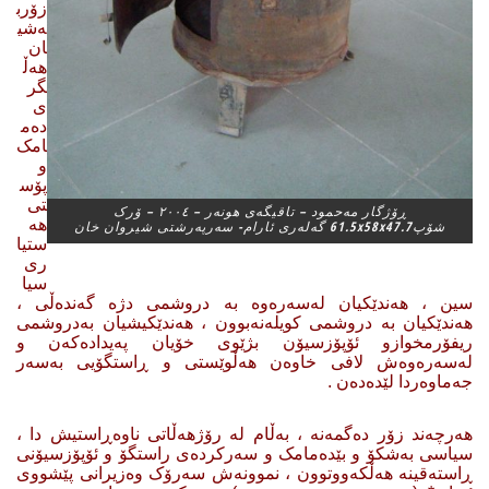
زۆرب
ەشی
ان
هەڵ
گر
ی
دەم
امک
و
پۆس
تی
ڕۆژگار مەحمود – تاقیگەی هونەر – ٢٠٠٤ – ۆرک
هە
شۆپ61.5x58x47.7 گەلەری ئارام- سەرپەرشتی شیروان خان
ستیا
ری
سیا
سین ، هەندێکیان لەسەرەوە بە دروشمی دژە گەندەڵی ،
هەندێکیان بە دروشمی کویلەنەبوون ، هەندێکیشیان بەدروشمی
ریفۆرمخوازو ئۆپۆزسیۆن بژێوی خۆیان پەیدادەکەن و
لەسەرەوەش لافی خاوەن هەڵوێستی و ڕاستگۆیی بەسەر
جەماوەردا لێدەدەن .
هەرچەند زۆر دەگمەنە ، بەڵام لە رۆژهەڵاتی ناوەڕاستیش دا ،
سیاسی بەشکۆ و بێدەمامک و سەرکردەی راستگۆ و ئۆپۆزسیۆنی
ڕاستەقینە هەڵکەووتوون ، نموونەش سەرۆک وەزیرانی پێشووی