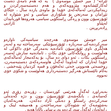
ئێرانە* ( میر حسێن موسه‌وی ) یە کە هەم نامەی دەست
لەکارکێشانەوە مێژوویەکەی و هەم دەستبەسەرکردن و
زیندانیکردنی لەماڵەکەی خۆیدا بۆ ماوەی یازدە ساڵ ، جێگای
تێڕامان و سەرنجن بۆ شکۆداری سیاسی و ئەو شێوازە لە
ئۆپۆزسیۆن بوون و ڕەگی ڕاستگۆیی سیاسی، هەروەها قوربانیدان
لەپێناو ئازادیی
ڕادەربڕینن .
میر حوسێن موسه‌وی هەرچەند سیاسیەکی ناوازەو
سەرکردەیەکی سەربازە ، ئۆپۆزسیۆنێکی سەرساختە نیە و لەبەر
هەڵگری ناوی ئۆپۆزسیۆن ئامادەیە بەمەرگی خۆی داکۆکی لە
هەڵوێست و ڕوانگەکانی خۆی بکات ، ئامادەنیە سازش لەسەر
ڕاستگۆیی بکات ، ئەو دوای دە ساڵ، بۆ یەکەمجار لەماڵەکەی
خۆیدا لەتاران کە لەناویدا لەگەڵ هاوسەرەکەی دەستبەسەرن،
روخسەتی هەبوونی خەتی تەلەفۆن و قسە کردنیان پێبەخشی ،
بەڵام تائێستاش هەرگیز دەستبەرداری هەڵوێست و شکۆی خۆی
نەبووە.
بەبەراورد لەگەڵ هەرێمی کوردستان ، زۆربەی زۆری ئەو
کەسانەی ، بانگەشەی ئۆپۆزسیۆن بوون و دژە گەندەڵی
سەرکردەی راستگۆ و دەنگی ئازاد دەکەن، هەریەکه‌یان
بەشێوەیەک لە شێوەکان سەرساختەن و هەمیشە لینک و
ڕایەڵەیان لەگەڵ سەرکردەو بەرپرسانی باڵادا هەیە .