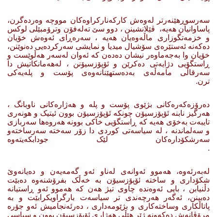
سەرسوڕهێنەرتر لەوەش کارکەنارکراوەکان مووچە وەردەگرن،
پاساوانیان هەیە، ڤێلانشینن ، دوو سێ تەلەفۆن وترۆمبێلی لوکس
و خزمەتگوزاری ماڵەوەیان هەیە ، سەرەڕای ئەوەش خۆیان
دەکەنە ئەستێرەی سۆشیال میدیا و نمایشی سەرکردەیی دەنوێنن،
خۆیان وا بەجەماوەر نیشان دەدەن كه‌ ئەوان لەسەر هەڵوێست و
ڕاستگۆیی دژایەتی دەکرێن و ئۆپۆزسیۆنن ، لەهەمانکاتیش دا
سەرقاڵی مامەڵەی بەدەستهێنانەوەی پۆست و پلەیەکی
ترن.
دەرۆزەکەرەکانی بژێوی پۆست و پلە و هەژارەکانی ناوبانگ ،
هەرگیز نابنە ئۆپۆزسیۆن چونکە ئۆپۆزسیۆن بوون ئیتیک و هونەری
تایبەت بەخۆی هەیە کە ڕاستگۆیی خاکی بوونە هەروەها سەربازی
و سەلماندنە ، لە سیاسەتی کوردی دا زۆر سەختە سەرساختەو
سەرشکۆدارەکان لێک جودابکەیتەوە
.
لەبەرئەوە، هەموو ئەوانەی لەناو ئەو گەمەیەن و دەیانەوێ
شکۆداری و ساختە ئۆپۆزسیۆن بە خەڵک بفرۆشنەوە دەبێت
دڵنیابن ، بایی ئەوەندە چاوی تیژ هەن کە هەموو ئەو ڕاستیانە
دەبینن، ئەگەر هەرچەندی تر سیاسەت بارگراویکرابێت و بە
پاتاڵکاری وساختەکاری و بژێومەداری ، دەرئەنجامیش ئەو جۆرە
مرۆڤانەش دەکەونە ژێر هێڵی هەژاری ئۆپۆزسیۆن بوون و سیاسی