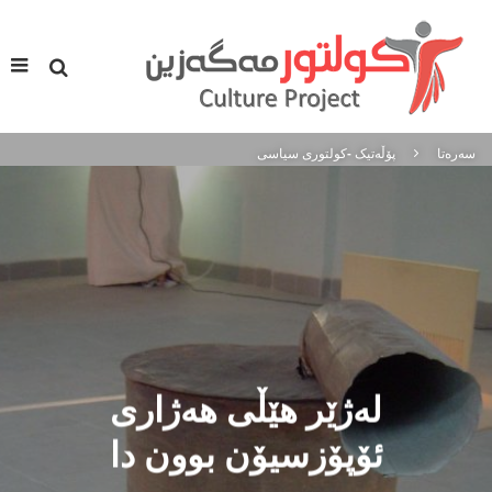
سه‌ره‌تا
پۆڵه‌تیک -كولتوری سیاسی
لەژێر هێڵی هەژاری
ئۆپۆزسيۆن بوون دا