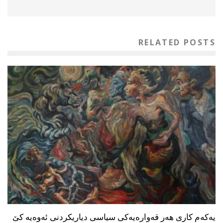
RELATED POSTS
یه‌كه‌م كاری هه‌ر قه‌واره‌یه‌كی سیاسی دیاریكردنی ئه‌وه‌یه‌ كێ