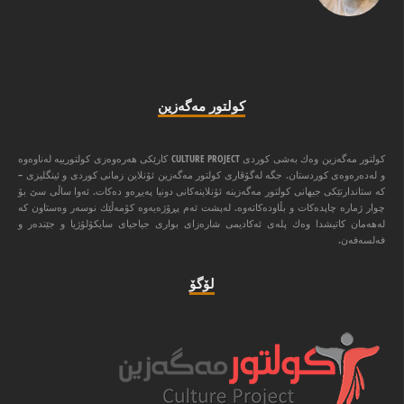
كولتور مه‌گه‌زین
كولتور مه‌گه‌زین وه‌ك به‌شی كوردی CULTURE PROJECT كارێكی هه‌ره‌وه‌زی كولتورییه‌ له‌ناوه‌وه‌
و له‌ده‌ره‌وه‌ی كوردستان. جگه‌ له‌گۆڤاری كولتور مه‌گه‌زین ئۆنلاین زمانی كوردی و ئینگلیزی –
كه‌ ستاندارتێكی جیهانی كولتور مه‌گه‌زینه‌ ئۆنلاینه‌كانی دونیا په‌یڕه‌و ده‌كات. ئه‌وا ‌ساڵی سێ بۆ
چوار ژماره‌ چاپده‌كات و بڵاوده‌كاته‌وه‌. له‌پشت ئه‌م پڕۆژه‌یه‌وه‌ كۆمه‌ڵێك نوسه‌ر وه‌ستاون كه‌
له‌هه‌مان كاتیشدا وه‌ك پله‌ی ئه‌كادیمی شاره‌زای بواری جیاجیای سایكۆلۆژیا و جێنده‌ر و
فه‌لسه‌فه‌ن.
لۆگۆ