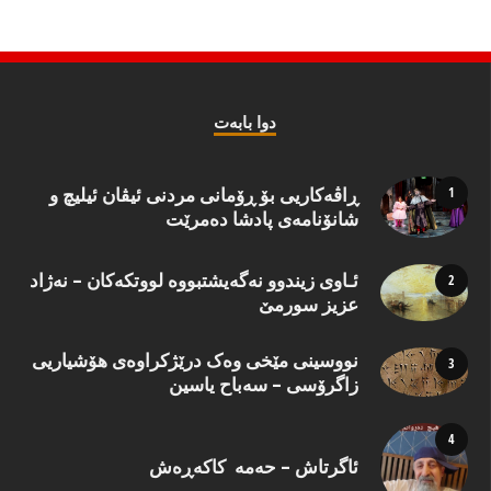
دوا بابه‌ت
ڕاڤەکاریی بۆ ڕۆمانی مردنی ئیڤان ئیلیچ و
شانۆنامەی پادشا دەمرێت
ئـاوی زیندوو نه‌گه‌یشتبووه‌ لووتكه‌كان – نه‌ژاد
عزیز سورمێ
نووسینی مێخی وەک درێژکراوەی هۆشیاریی
زاگرۆسی – سەباح یاسین
ئاگرتاش – حەمە کاکەڕەش