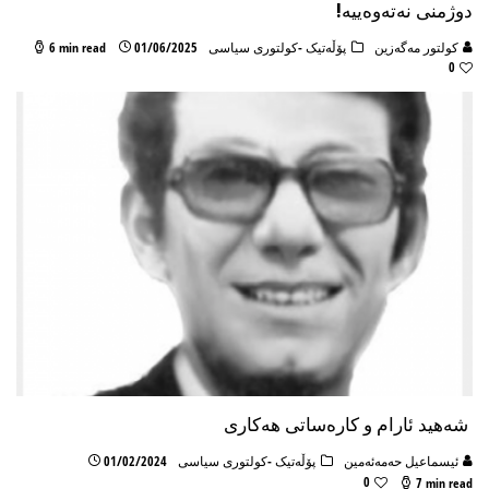
دوژمنی نه‌ته‌وه‌ییه!
كولتور مه‌گه‌زین
پۆڵه‌تیک -كولتوری سیاسی
01/06/2025
6 min read
0
شەهید ئارام و کارەساتی هەکاری
ئیسماعیل حه‌مه‌ئه‌مین
پۆڵه‌تیک -كولتوری سیاسی
01/02/2024
0
7 min read