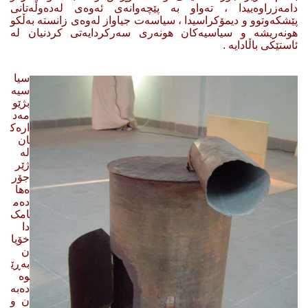
دامەزراوەییدا ، تەواو بە پێچەوانەی ئەوەی لەدەوڵەتانی
پێشکەوتوو و دیمۆکراسیدا ، سیاسەت جیاواز لەوەی زانستە بەڵکو
هونەریشە و سیاسیەکان هونەری سەرکردایەتی کردنیان لە
ئاستێکی باڵادایە .
سیا
سیە
بژێو
مەد
ارەک
ان
لە
ژێر
جۆر
ەها
دەم
امک
دا
خۆیا
ن
بەڕێ
وە
دەبە
ن و