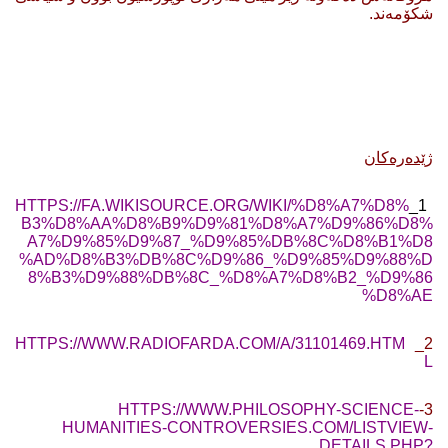
شکۆمەند.
ژێدەرەکان
HTTPS://FA.WIKISOURCE.ORG/WIKI/%D8%A7%D8%
1_
B3%D8%AA%D8%B9%D9%81%D8%A7%D9%86%D8%
A7%D9%85%D9%87_%D9%85%DB%8C%D8%B1%D8
%AD%D8%B3%DB%8C%D9%86_%D9%85%D9%88%D
8%B3%D9%88%DB%8C_%D8%A7%D8%B2_%D9%86
%D8%AE
HTTPS://WWW.RADIOFARDA.COM/A/31101469.HTM
2_
L
HTTPS://WWW.PHILOSOPHY-SCIENCE-
3-
HUMANITIES-CONTROVERSIES.COM/LISTVIEW-
DETAILS.PHP?