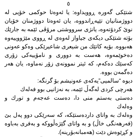
٥
شتێكی گەورە ڕوویداوە: یا ئەوەتا حوكمی خۆیی لە
دووژمنانیان تێپەڕاندووە، یان ئەوەتا دووژمنان خۆیان
نوێ كردۆتەوە، یانژی سرووشتی مرۆڤی ئێمە بە جارێك
بۆتە شتێكی دیكەی جیاواز لەوەی لە ڕووی مێژووییەوە
هەبووە. بۆیە كاتێك من شیعری شاعیرێكی وەكو عەونی
دەخوێمەوە، هەست بە دووری و نامۆییەكی زۆری
كەسێك دەكەم، كە ئیتر نموونەی زۆر نەماوە، یان هەر
دەگمەن بووە.
دیوە “سالمیی”یەكەی عەونیشم بۆ گرنگە:
هەرچی كردی لەگەڵ ئێمە، بە نەزانیی بوو فەلەك
دەستی بەستم منی دا، دەست عەجەم و تورك و
وەلەك
وەلەك بە واتای داردەستێكە، كە سەرێكی دوو پەل بێ
(فەرهەنگی خاڵ) و بە واتای گێژەڵووكە و بەفری بەباوە
و كڕێوەش دێت (هەمبانەبۆرینە).