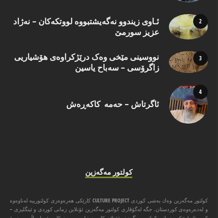
ئـاوی زیندوو نه‌گه‌یشتبووه‌ لووتكه‌كان – نه‌ژاد
عزیز سورمێ
نووسینی مێخی وەک درێژکراوەی هۆشیاریی
زاگرۆسی – سەباح یاسین
ئاگرتاش – حەمە کاکەڕەش
كولتور مه‌گه‌زین
كولتور مه‌گه‌زین وه‌ك به‌شی كوردی CULTURE PROJECT كارێكی هه‌ره‌وه‌زی كولتورییه‌ له‌ناوه‌وه‌
و له‌ده‌ره‌وه‌ی كوردستان. جگه‌ له‌گۆڤاری كولتور مه‌گه‌زین ئۆنلاین زمانی كوردی و ئینگلیزی –
كه‌ ستاندارتێكی جیهانی كولتور مه‌گه‌زینه‌ ئۆنلاینه‌كانی دونیا په‌یڕه‌و ده‌كات. ئه‌وا ‌ساڵی سێ بۆ