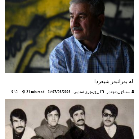
له‌ به‌رانبه‌ر شیعردا
0
سەباح ڕەنجدەر
ڕۆژمێری ئەدەبی
07/06/2026
21 min read