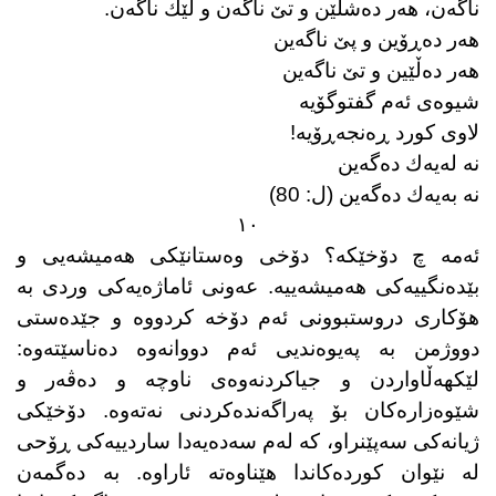
ناگەن، هەر دەشڵێن و تێ ناگەن و لێك ناگەن.
هەر دەڕۆین و پێ ناگەین
هەر دەڵێین و تێ ناگەین
شیوەی ئەم گفتوگۆیە
لاوی كورد ڕەنجەڕۆیە!
نە لەیەك دەگەین
نە بەیەك دەگەین (ل: 80)
١٠
ئەمە چ دۆخێكە؟ دۆخی وەستانێكی هەمیشەیی و
بێدەنگییەكی هەمیشەییە. عەونی ئاماژەیەكی وردی بە
هۆكاری دروستبوونی ئەم دۆخە كردووە و جێدەستی
دووژمن بە پەیوەندیی ئەم دووانەوە دەناسێتەوە:
لێكهەڵاواردن و جیاكردنەوەی ناوچە و دەڤەر و
شێوەزارەكان بۆ پەراگەندەكردنی نەتەوە. دۆخێكی
ژیانەكی سەپێنراو، كە لەم سەدەیەدا ساردییەكی ڕۆحی
لە نێوان كوردەكاندا هێناوەتە ئاراوە. بە دەگمەن