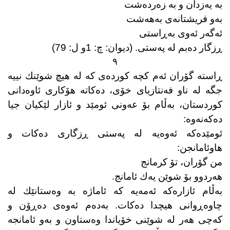
بە یەزدان و بە زەردەشت
بەو فریشتانەی بەهەشت
ئەگەر ئەوی بەڕاستی
ڕزگار دەبم لە پەستی. (دیوان: چ: 1و ل: 79)
٩
ڕاستە گۆران ئەم كچە كوردەی كە لە هیچ شوێنك نییە
جگە لە ناو فەنتازیای خۆی، دەكاتە هۆكاری ئاوەدانی
كوردستان، بەڵام بۆ عەونی ئومێد و ئازار لێكیان جیا
دەكەنەوە:
ئومێدەكە ئەوەیە لە پەستی ڕزگاری دەكات و
هاوئامانجن:
من گۆران، تۆ كرمانج
هەردوو بۆ شوێن یەك ئامانج.
بەڵام ئازارەكە ئەمەیە كە ئاماژە بە وەستانێك لە
چاوەڕوانی هیچدا دەكات. بەدەم ئەوەی دەڕۆن و
كەچی هەر لە شوێنی خۆیاندا وەستاون و بەو ئامانجە