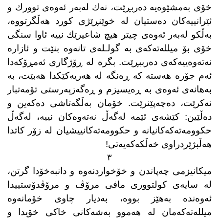
خۆی بەمشێوەیە دەربڕێت، نەك لەبەر ئەوەی توورك و
ئێرانییەكان دەستیان لە خوێنڕێژی كورد هەڵگرتووە،
بەڵكو لەبەر ئەوەی چیتر هیچ شاعیرێك نییە ئاوا سنگی
خۆی بۆ میللەتەكەی بە گولـلەی تانەوە بنێت و ئازارە
نەتەوەییەكەی دەرببڕێت. بگرە لە ڕۆژگاری ئەمڕۆكەدا
ئەم جۆرە هەستە كە ڕەنگە لە هەریەكێكدا هەبێت، بە
بەهانەی ئەوەی بە ڕەیسیزم و ڕەگەزپەرستی تۆمەتبار
نەكرێت، دەچەپێنرێت. خۆمان بەڵگەتاشی دەكەین و
دەڵێین: كێشەی ئێمە لەگەڵ نەتەوەكان نییە، لەگەڵ
حكوومەتەكەكانیانە و حكوومەتەكانییشیان لە زۆر كاتدا
هەڵبژێردراوی خەڵكەكەیەتی!
٣
میكانیزمی چەپاندن و خۆخواردنەوە و دانبەخۆدا گرتن،
لە سایەی كولتووری مافی مرۆڤ و مرۆڤدۆستییدا
ئەوەندە بەهێز بووە، بەدیار چاوی خۆمانەوە
میللەتەكەمان لە هەموو بەشەكانی خاكی خۆیدا و