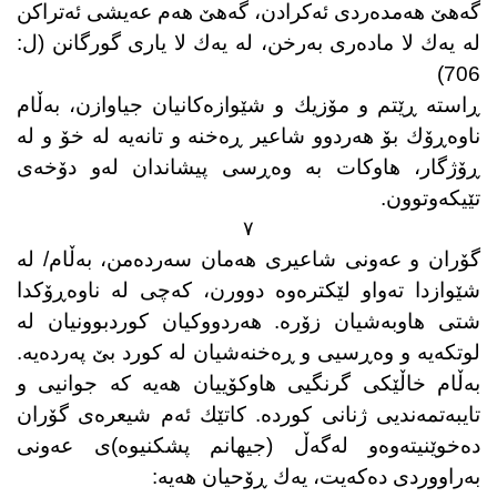
گەهێ هەمدەردی ئەكرادن، گەهێ هەم عەیشی ئەتراكن
لە یەك لا مادەری بەرخن، لە یەك لا یاری گورگانن (ل:
706)
ڕاستە ڕێتم و مۆزیك و شێوازەكانیان جیاوازن، بەڵام
ناوەڕۆك بۆ هەردوو شاعیر ڕەخنە و تانەیە لە خۆ و لە
ڕۆژگار، هاوكات بە وەڕسی پیشاندان لەو دۆخەی
تێیكەوتوون.
٧
گۆران و عەونی شاعیری هەمان سەردەمن، بەڵام/ لە
شێوازدا تەواو لێكترەوە دوورن، كەچی لە ناوەڕۆكدا
شتی هاوبەشیان زۆرە. هەردووكیان كوردبوونیان لە
لوتكەیە و وەڕسیی و ڕەخنەشیان لە كورد بێ پەردەیە.
بەڵام خاڵێكی گرنگیی هاوكۆییان هەیە كە جوانیی و
تایبەتمەندیی ژنانی كوردە. كاتێك ئەم شیعرەی گۆران
دەخوێنیتەوەو لەگەڵ (جیهانم پشكنیوە)ی عەونی
بەراووردی دەكەیت، یەك ڕۆحیان هەیە: