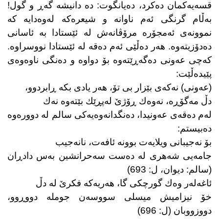
قسەیەكمان دەكرد، دەیانگوت: دە دانیشە گەڕ و گول!
بەڵام گرنگی ئەم ناوانە و شیعرەكە لەوەدایە كە
نموونەی ئەمجۆرە مرۆڤانەش لە ئێستادا بە ئاسانی
دەدۆزیتەوە. هەر دەڵێی ئەم دەقە لە ئێستادا نووسراوە.
كەچی عەونی دەگەڕێتەوە بۆ دواوە و دەنگی ناوەوەی
پێیدەڵێت:
(عەونی) نەكەی بێزار بی تۆ، هەر یادی بكە ڕابردوو،
دڵ مەگۆڕە، نەوەك ڕۆژێ لەپڕێك بێتەوە نەك
لەم دەقەی عەونیدا، دەنگدانەوەیەكی سالم لە دوورەوە
دەبیستم:
بۆ نەجیبانی ویلایەت بوونە ئافەت، نانەجیب
جامەیی شەهری لە دەست سەحرانشین بەس دادڕان
(سالم: دیوان، ل: 693)
ئاغەلەر وەك گورچكی گا، هەریەكە فكرێ لە دڵ
خۆ نیزامیش میسلی سووسەن جوملە دووڕوو،
دووزووبان (ل: 696)