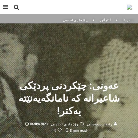
سه‌ره‌تا
لێتراتور
ڕۆژمێری ئەدەبی
عەونی: چێكردنی پردێكی
شاعیرانە كە نامانگەیەنێتە
یەكتر!
ڕێبوار سیوەیلی
ڕۆژمێری ئەدەبی
04/09/2023
0
8 min read