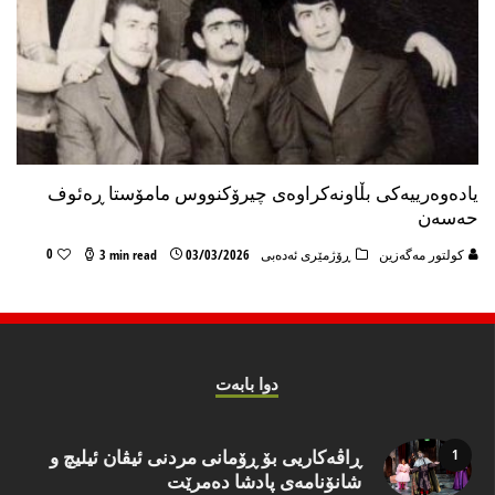
یادەوەرییەکی بڵاونەکراوەی چیرۆکنووس مامۆستا ڕەئوف
حەسەن
0
كولتور مه‌گه‌زین
ڕۆژمێری ئەدەبی
03/03/2026
3 min read
دوا بابه‌ت
ڕاڤەکاریی بۆ ڕۆمانی مردنی ئیڤان ئیلیچ و
شانۆنامەی پادشا دەمرێت