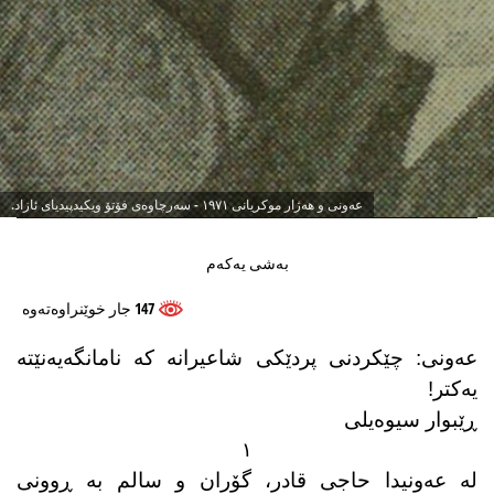
عەونی و هەژار موکریانی ١٩٧١ - سەرچاوەی فۆتۆ ویکیدپیدیای ئازاد.
بەشی یەکەم
147 جار خوێنراوه‌ته‌وه
عەونی: چێكردنی پردێكی شاعیرانە كە نامانگەیەنێتە
یەكتر!
ڕێبوار سیوەیلی
١
لە عەونیدا حاجی قادر، گۆران و سالم بە ڕوونی