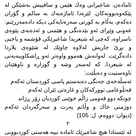
ئامادەن. شاعیرانی وەك هێمن و سافییش بەشێكن لە
پێكەوەبوونەكان. لێرەدا ئاماژەیەك بە سالم و گۆران
دەكەم، بەڵام بە كورتی سەرەتایەكی دیكە دادەمەزرێنم:
عەونی وێڕای ئەو بێدەنگی و هێمنی و ئەدەبەی پێوەی
ناسراوە، كەچی لە شیعریدا شاعیرێكی قۆشمە و یاخیی
و بڕێ جاریش لەلاوە چاوێك لە شێوەی پلاردا
دادەگرێت. لەوانەش هەموو واوەتر ئەو ڕاشكاوییەیەتی
لە شیعردا، كە لەسەر وشە و گوزارە و ناوهێنان
ناوەستیت و دەیڵێت:
ئەسڵەحەی جەنگی دەبەستم پاسی كوردستان ئەكەم
قەتڵوعامی تووركەكان و غارەتی ئێران ئەكەم
چونكە دوو قەومی زاڵم خوێنی كوردیان زۆر ڕژاند
دوژمنی خاك و وڵاتم پەرت و سەرگەردان ئەكەم
(دیوان: دووەم، ل: 105)
٢
لە ئێستادا هیچ شاعیرێك ئامادە نییە هەستی كوردبوونی