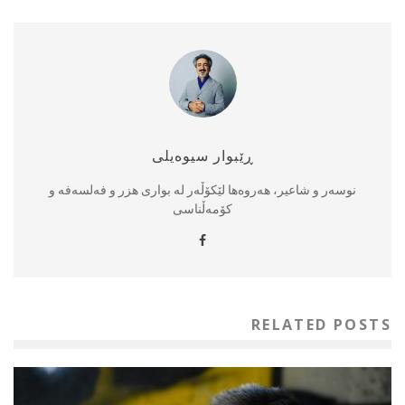
ڕێبوار سیوەیلی
نوسەر و شاعیر، هەروەها لێکۆڵەر لە بواری هزر و فەلسەفە و
کۆمەڵناسی
RELATED POSTS