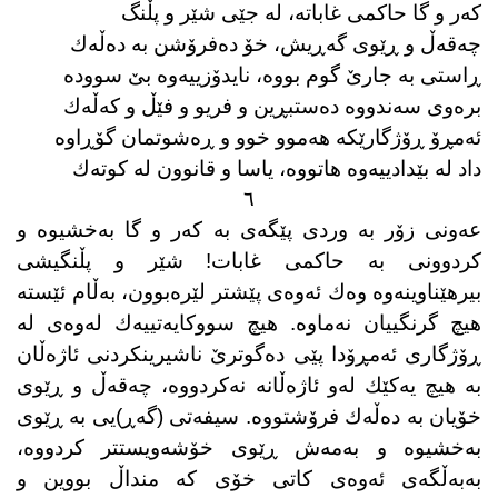
كەر و گا حاكمی غاباتە، لە جێی شێر و پڵنگ
چەقەڵ و ڕێوی گەڕیش، خۆ دەفرۆشن بە دەڵەك
ڕاستی بە جارێ گوم بووە، نایدۆزییەوە بێ سوودە
برەوی سەندووە دەستبڕین و فریو و فێڵ و كەڵەك
ئەمڕۆ ڕۆژگارێكە هەموو خوو و ڕەشوتمان گۆڕاوە
داد لە بێدادییەوە هاتووە، یاسا و قانوون لە كوتەك
٦
عەونی زۆر بە وردی پێگەی بە كەر و گا بەخشیوە و
كردوونی بە حاكمی غابات! شێر و پڵنگیشی
بیرهێناوینەوە وەك ئەوەی پێشتر لێرەبوون، بەڵام ئێستە
هیچ گرنگییان نەماوە. هیچ سووكایەتییەك لەوەی لە
ڕۆژگاری ئەمڕۆدا پێی دەگوترێ ناشیرینكردنی ئاژەڵان
بە هیچ یەكێك لەو ئاژەڵانە نەكردووە، چەقەڵ و ڕێوی
خۆیان بە دەڵەك فرۆشتووە. سیفەتی (گەڕ)یی بە ڕێوی
بەخشیوە و بەمەش ڕێوی خۆشەویستتر كردووە،
بەبەڵگەی ئەوەی كاتی خۆی كە منداڵ بووین و