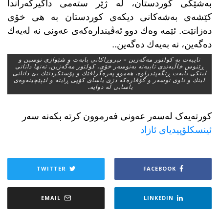
بەشێكی كوردستان، لە ژێر ستەمی داگیركەراندا
كێشەی بەشەكانی دیكەی كوردستان بە هی خۆی
دەزانێت. ئێمە وەك دوو ئەڤیندارەكەی عەونی نە لەیەك
دەگەین، نە بەیەك دەگەین..
تایبه‌ت به‌ كولتور مه‌گه‌زین – بیروڕاكانی بابه‌ت و شێوازی نوسین و
ڕێنوس خاڵبه‌ندی تایبه‌ته‌ به‌نوسه‌ر خۆی. كولتور مه‌گه‌زین. ته‌نها دانانی
لینكی بابه‌ت ڕێگه‌پێدراوه‌. هه‌موو په‌ره‌گرافێك و پۆستكردنێك بێ دانانی
لینك و ناوی نوسه‌ر و گۆڤاره‌كه‌ دژی یاسای كۆپی ڕایته‌ و لێپێچینه‌وه‌ی
یاسایی له‌ دوایه‌. ‌
کورتەیەک لەسەر عەونی فەرموون کرتە بکەنە سەر
ئینسکلۆپیدیای ئازاد
TWITTER
FACEBOOK
EMAIL
LINKEDIN