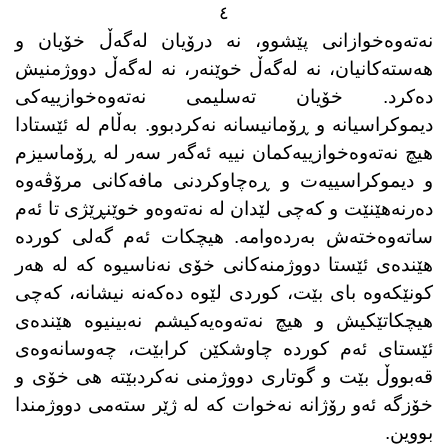
٤
نەتەوەخوازانی پێشوو، نە درۆیان لەگەڵ خۆیان و
هەستەكانیان، نە لەگەڵ خوێنەر، نە لەگەڵ دووژمنیش
دەكرد. خۆیان تەسلیمی نەتەوەخوازییەكی
دیموكراسیانە و ڕۆمانیسانە نەكردبوو. بەڵام لە ئێستادا
هیچ نەتەوەخوازییەكمان نییە ئەگەر سەر لە ڕۆماسیزم
و دیموكراسییەت و ڕەچاوكردنی مافەكانی مرۆڤەوە
دەرنەهێنێت و كەچی لێدان لە نەتەوەو خوێنڕێژی تا ئەم
ساتەوەختەش بەردەوامە. هیچكات ئەم گەلی كوردە
هێندەی ئێستا دووژمنەكانی خۆی نەناسیوە كە لە هەر
كونێكەوە بای بێت، كوردی لێوە دەكەنە نیشانە، كەچی
هیچكاتێكیش و هیچ نەتەوەیەكیشم نەبینیوە هێندەی
ئێستای ئەم كوردە چاوشكێن كرابێت، چەوسانەوەی
قەبووڵ بێت و گوتاری دووژمنی نەكردبێتە هی خۆی و
خۆزگە ئەو رۆژانە نەخوات كە لە ژێر ستەمی دووژمندا
بووین.