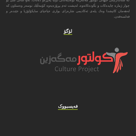
چوار ژماره‌ چاپده‌كات و بڵاوده‌كاته‌وه‌. له‌پشت ئه‌م پڕۆژه‌یه‌وه‌ كۆمه‌ڵێك نوسه‌ر وه‌ستاون كه‌
له‌هه‌مان كاتیشدا وه‌ك پله‌ی ئه‌كادیمی شاره‌زای بواری جیاجیای سایكۆلۆژیا و جێنده‌ر و
فه‌لسه‌فه‌ن.
لۆگۆ
فه‌یسبووک