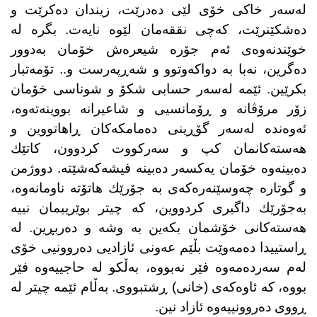
لەسەر خاكی خۆی لێی دەدرێت، زیندان دەكرێت و
دەشكێنرێت، كەچی نققەمان لێوە نایەت. بگرە لە
خوێندنەوەی ئەم جۆرە شیعرەش خۆمان بەدوور
دەگرین، نەبا بە دواكەوتوو و شەڕپەرست و.. تۆمەتبار
بكرێین. ئێمە لەسەر حسابی شكۆ و شوناسی خۆمان
زۆر مرۆڤانە و ڕۆمانسیی و شاعیرانە بووینەتەوە،
ئەوەندە لەسەر گۆڕینی دەمامكەكان ڕاهاتووین و
هەستەكانمان كپ و سەركووت كردوون، كاتێك
دەبینەوە خۆمان یەكسەر دەبینە فیشەكەشێتە. دووژمن
و گوتارە چەوسێنەرەكەی بە جۆرێك هاتۆتە ناومانەوە،
بەجۆرێك داگیری كردووین، كە چیتر بوێرییمان نییە
هەستەكانی خۆشمان بكەین بە وشە و دەربڕین. لە
ڕاستییدا دەمەوێت بڵێم عەونی ئازادیی دەروونیی خۆی
لەم سەردەمەوە فێر نەبووە، بەڵكو لە حاجییەوە فێر
بووە، كە ئاوەكەی (خانی) ڕشتبووی. بەڵام ئێمە چیتر لە
ڕووی دەروونییەوە ئازاد نین.