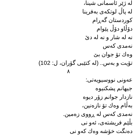
لە ژێر ئاسمانی شینا،
لە پاڵ لوتكەی بەفرینا
كوردستان گەڕام
دۆڵاو دۆڵ پێوام
نە لە شار و نە لە دێ
نەمدی كەس
وەك تۆ جوان بێ
تۆیت و بەس.. (لە كتێبی گۆران، ل: 102)
٨
عەونی نووسیویەتی:
جیهانم پشكنیوە
نازدار جوانم زۆر دیوە
بەڵام وەك تۆ نازەنین،
نەمدی كەس لە ڕووی زەمین.
بڵێم فریشتەی، ئەو نی
دەنگت خۆشە وەك كەو نی