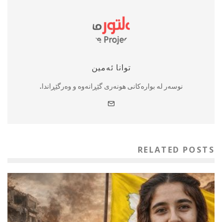
توانا ئەمین
نوسه‌ر له بواره‌کانی هونه‌ری گێڕانه‌وه‌ و وه‌رگێڕاندا.
RELATED POSTS