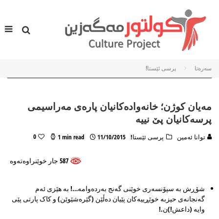
سه‌ره‌تا
پرسی ئێستا!
مەیان کوژن؛ خانەوادەکانیان پارەی مەراسیمی
پرسەکانیان پێ نییە
0
توانا ئەمین
پرسی ئێستا!
11/10/2015
1 min read
587 جار خوێنراوه‌ته‌وه
شۆڕش بە سپۆنسەری خوێنی گەنج بەردەوامە…! بە هێزی ئەم
گەنجانەی حیزبە خوێڕییەکان پێیان دەڵێن (گێرەشێوێن) و کاک پارتی پێی
وایە (داعش!)ن.!