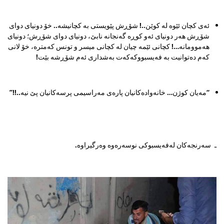
ئە
ی کچان ئێوە لە کوێن..! شۆڕش پێویستی بە کچانیشە.. خۆ دونیای دوای
شۆڕش هەر دونیای ئەو کوڕە گەنجانە نابێ، دونیای دوای شۆڕش؛ دونیای
هەموومانە…! کچانی ئێمە چیان لە کچانی میسر و تونس کەمترە، خۆ لانی
کەم دەتوانیت بە فەیسبووکەکەت بەشداری ئەم شۆڕشە بێت!
“مەیان کوژن… خانەوادەکانیان پارەی مەراسیمی پرسەکانیان پێ نیە..!!”
ـ سەرنجەکان لەفەیسبوکی نوسەرەوە وەرگیراوە.