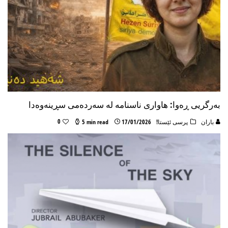
بەرگریی ڕەوا: هاواری ناسنامە لە سەردەمی سڕینەوەدا
0
باران
پرسی ئێستا!
17/01/2026
5 min read