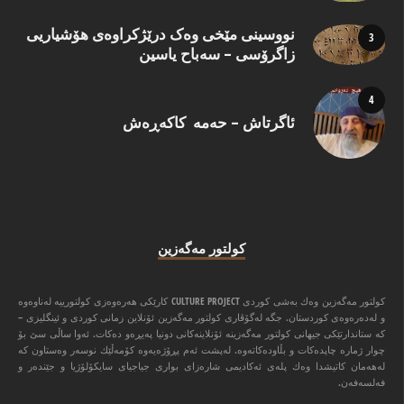
نووسینی مێخی وەک درێژکراوەی هۆشیاریی
زاگرۆسی – سەباح یاسین
ئاگرتاش – حەمە کاکەڕەش
كولتور مه‌گه‌زین
كولتور مه‌گه‌زین وه‌ك به‌شی كوردی CULTURE PROJECT كارێكی هه‌ره‌وه‌زی كولتورییه‌ له‌ناوه‌وه‌
و له‌ده‌ره‌وه‌ی كوردستان. جگه‌ له‌گۆڤاری كولتور مه‌گه‌زین ئۆنلاین زمانی كوردی و ئینگلیزی –
كه‌ ستاندارتێكی جیهانی كولتور مه‌گه‌زینه‌ ئۆنلاینه‌كانی دونیا په‌یڕه‌و ده‌كات. ئه‌وا ‌ساڵی سێ بۆ
چوار ژماره‌ چاپده‌كات و بڵاوده‌كاته‌وه‌. له‌پشت ئه‌م پڕۆژه‌یه‌وه‌ كۆمه‌ڵێك نوسه‌ر وه‌ستاون كه‌
له‌هه‌مان كاتیشدا وه‌ك پله‌ی ئه‌كادیمی شاره‌زای بواری جیاجیای سایكۆلۆژیا و جێنده‌ر و
فه‌لسه‌فه‌ن.