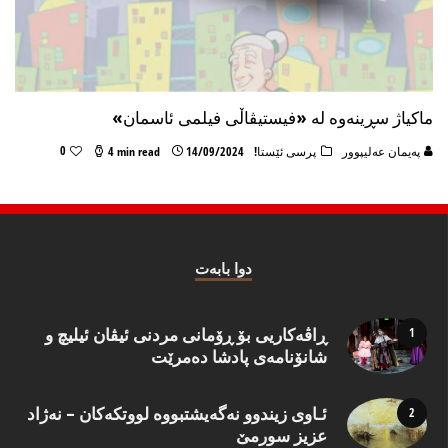
ماکیاژ سڕینەوە لە «فیستیڤاڵی فیلمی ئاسمان»
0
پەیمان عەلیپوور
پرسی ئێستا!
14/09/2024
4 min read
دوا بابه‌ت
ڕاڤەکاریی بۆ ڕۆمانی مردنی ئیڤان ئیلیچ و
شانۆنامەی پادشا دەمرێت
ئـاوی زیندوو نه‌گه‌یشتبووه‌ لووتكه‌كان – نه‌ژاد
عزیز سورمێ