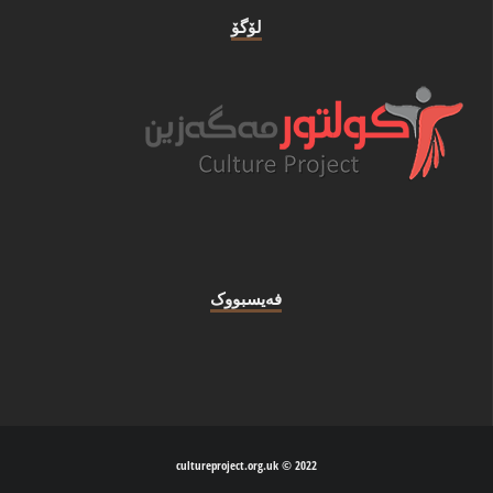
لۆگۆ
فه‌یسبووک
2022 © cultureproject.org.uk