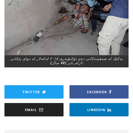
یه‌كێك له‌ شه‌هیده‌كانی‌ دەی ئۆکتۆبەری ٢٠١٥ لەكه‌لار له‌ دوای‌ پێكانی‌
ئارام بایز (40 ساڵ)
TWITTER
FACEBOOK
EMAIL
LINKEDIN